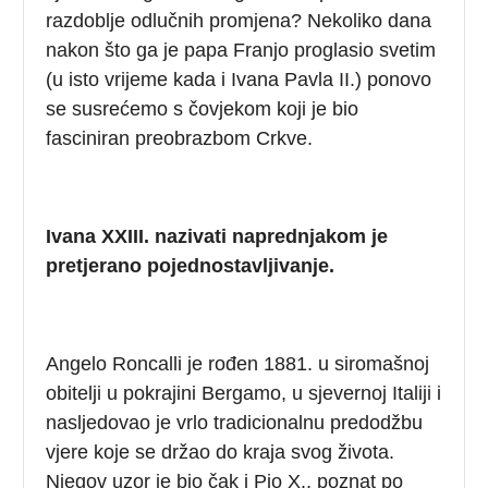
razdoblje odlučnih promjena? Nekoliko dana
nakon što ga je papa Franjo proglasio svetim
(u isto vrijeme kada i Ivana Pavla II.) ponovo
se susrećemo s čovjekom koji je bio
fasciniran preobrazbom Crkve.
Ivana XXIII. nazivati naprednjakom je
pretjerano pojednostavljivanje.
Angelo Roncalli je rođen 1881. u siromašnoj
obitelji u pokrajini Bergamo, u sjevernoj Italiji i
nasljedovao je vrlo tradicionalnu predodžbu
vjere koje se držao do kraja svog života.
Njegov uzor je bio čak i Pio X., poznat po