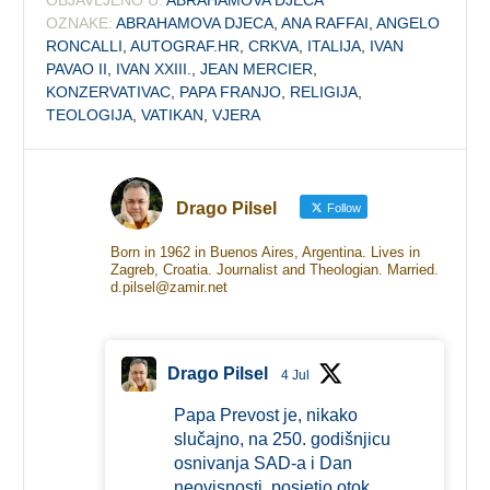
OZNAKE:
ABRAHAMOVA DJECA
,
ANA RAFFAI
,
ANGELO
RONCALLI
,
AUTOGRAF.HR
,
CRKVA
,
ITALIJA
,
IVAN
PAVAO II
,
IVAN XXIII.
,
JEAN MERCIER
,
KONZERVATIVAC
,
PAPA FRANJO
,
RELIGIJA
,
TEOLOGIJA
,
VATIKAN
,
VJERA
Drago Pilsel
Follow
Born in 1962 in Buenos Aires, Argentina. Lives in
Zagreb, Croatia. Journalist and Theologian. Married.
d.pilsel@zamir.net
Drago Pilsel
4 Jul
Papa Prevost je, nikako
slučajno, na 250. godišnjicu
osnivanja SAD-a i Dan
neovisnosti, posjetio otok