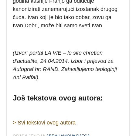
godina kasnije Franjo ga odlučuje
kanonizirati zanemarujući izostanak drugog
čuda. Ivan koji je bio tako dobar, zovu ga
Ivan Dobri, može biti samo sveti Ivan.
(Izvor: portal LA VIE – le site chretien
d’actualite, 24.04.2014. Izbor i prijevod za
Autograf.hr: RAND. Zahvaljujemo teologinji
Ani Raffai).
Još tekstova ovog autora:
> Svi tekstovi ovog autora
OBJAVLJENO U:
ABRAHAMOVA DJECA