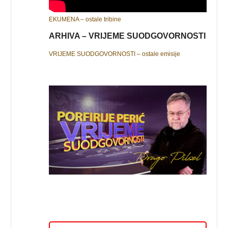
EKUMENA – ostale tribine
ARHIVA – VRIJEME SUODGOVORNOSTI
VRIJEME SUODGOVORNOSTI – ostale emisije