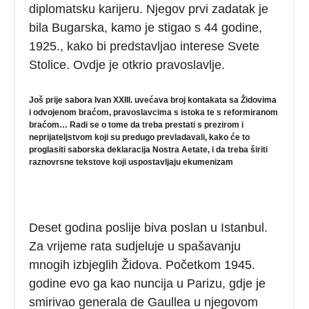
diplomatsku karijeru. Njegov prvi zadatak je
bila Bugarska, kamo je stigao s 44 godine,
1925., kako bi predstavljao interese Svete
Stolice. Ovdje je otkrio pravoslavlje.
Još prije sabora Ivan XXIII. uvećava broj kontakata sa Židovima
i odvojenom braćom, pravoslavcima s istoka te s reformiranom
braćom… Radi se o tome da treba prestati s prezirom i
neprijateljstvom koji su predugo prevladavali, kako će to
proglasiti saborska deklaracija Nostra Aetate, i da treba širiti
raznovrsne tekstove koji uspostavljaju ekumenizam
Deset godina poslije biva poslan u Istanbul.
Za vrijeme rata sudjeluje u spašavanju
mnogih izbjeglih Židova. Početkom 1945.
godine evo ga kao nuncija u Parizu, gdje je
smirivao generala de Gaullea u njegovom