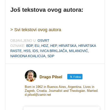
Još tekstova ovog autora:
> Svi tekstovi ovog autora
OBJAVLJENO U:
OSVRT
OZNAKE:
BDP
,
EU
,
HDZ
,
HEP
,
HRVATSKA
,
HRVATSKA
RASTE
,
HSS
,
IDS
,
IVICA BRKLJAČA
,
MILANOVIĆ
,
NARODNA KOALICIJA
,
SDP
Drago Pilsel
Follow
Born in 1962 in Buenos Aires, Argentina. Lives in
Zagreb, Croatia. Journalist and Theologian. Married.
d.pilsel@zamir.net