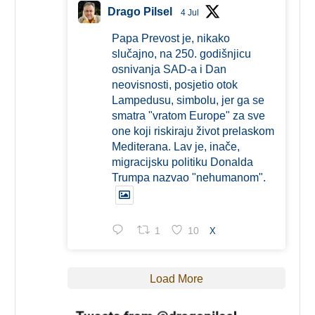
Drago Pilsel
4 Jul
Papa Prevost je, nikako
slučajno, na 250. godišnjicu
osnivanja SAD-a i Dan
neovisnosti, posjetio otok
Lampedusu, simbolu, jer ga se
smatra "vratom Europe" za sve
one koji riskiraju život prelaskom
Mediterana. Lav je, inače,
migracijsku politiku Donalda
Trumpa nazvao "nehumanom".
1
10
X
Load More