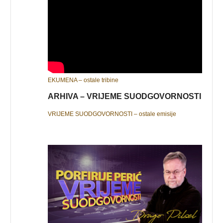
EKUMENA – ostale tribine
ARHIVA – VRIJEME SUODGOVORNOSTI
VRIJEME SUODGOVORNOSTI – ostale emisije