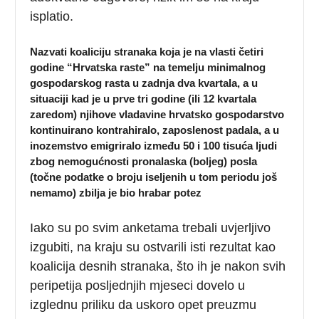
isplatio.
Nazvati koaliciju stranaka koja je na vlasti četiri
godine “Hrvatska raste” na temelju minimalnog
gospodarskog rasta u zadnja dva kvartala, a u
situaciji kad je u prve tri godine (ili 12 kvartala
zaredom) njihove vladavine hrvatsko gospodarstvo
kontinuirano kontrahiralo, zaposlenost padala, a u
inozemstvo emigriralo između 50 i 100 tisuća ljudi
zbog nemogućnosti pronalaska (boljeg) posla
(točne podatke o broju iseljenih u tom periodu još
nemamo) zbilja je bio hrabar potez
Iako su po svim anketama trebali uvjerljivo
izgubiti, na kraju su ostvarili isti rezultat kao
koalicija desnih stranaka, što ih je nakon svih
peripetija posljednjih mjeseci dovelo u
izglednu priliku da uskoro opet preuzmu