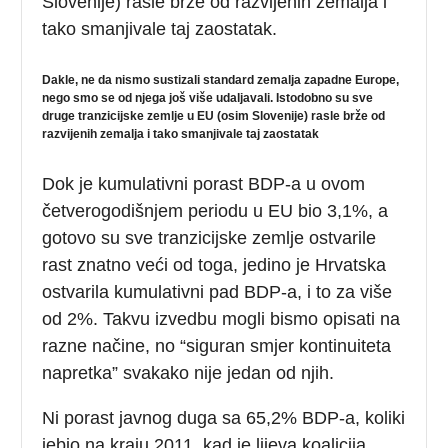
Slovenije) rasle brže od razvijenih zemalja i
tako smanjivale taj zaostatak.
Dakle, ne da nismo sustizali standard zemalja zapadne Europe,
nego smo se od njega još više udaljavali. Istodobno su sve
druge tranzicijske zemlje u EU (osim Slovenije) rasle brže od
razvijenih zemalja i tako smanjivale taj zaostatak
Dok je kumulativni porast BDP-a u ovom
četverogodišnjem periodu u EU bio 3,1%, a
gotovo su sve tranzicijske zemlje ostvarile
rast znatno veći od toga, jedino je Hrvatska
ostvarila kumulativni pad BDP-a, i to za više
od 2%. Takvu izvedbu mogli bismo opisati na
razne načine, no “siguran smjer kontinuiteta
napretka” svakako nije jedan od njih.
Ni porast javnog duga sa 65,2% BDP-a, koliki
jebio na kraju 2011. kad je lijeva koalicija