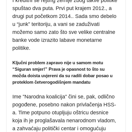
I kreditni se rejting zemlje zbog takve politike
spuštao dva puta. Prvi put krajem 2012., a
drugi put početkom 2014.. Sada smo debelo
u “junk” teritoriju, a vani se zaduživati
možemo samo zato što sve velike centralne
banke vode izrazito labave monetarne
politike.
Ključni problem zapravo nije u samom motu
“Siguran smjer!” Prava je opasnost to što su
možda doista uvjereni da su radili dobar posao u
proteklom četverogodišnjem mandatu
Ime ”Narodna koalicija” čini se, pak, odlično
pogođene, posebno nakon privlačenja HSS-
a. Time potpuno otupljuju oštricu desnice
koja ih je proglašavala nenarodnom vladom,
a zahvaćaju politički centar i omogućuju