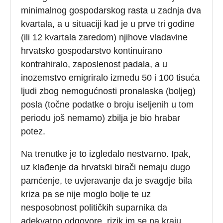
minimalnog gospodarskog rasta u zadnja dva
kvartala, a u situaciji kad je u prve tri godine
(ili 12 kvartala zaredom) njihove vladavine
hrvatsko gospodarstvo kontinuirano
kontrahiralo, zaposlenost padala, a u
inozemstvo emigriralo između 50 i 100 tisuća
ljudi zbog nemogućnosti pronalaska (boljeg)
posla (točne podatke o broju iseljenih u tom
periodu još nemamo) zbilja je bio hrabar
potez.
Na trenutke je to izgledalo nestvarno. Ipak,
uz klađenje da hrvatski birači nemaju dugo
pamćenje, te uvjeravanje da je svagdje bila
kriza pa se nije moglo bolje te uz
nesposobnost političkih suparnika da
adekvatno odgovore, rizik im se na kraju