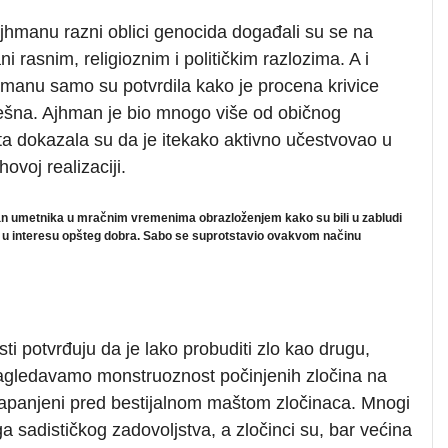
 Ajhmanu razni oblici genocida događali su se na
i rasnim, religioznim i političkim razlozima. A i
anu samo su potvrdila kako je procena krivice
ešna. Ajhman je bio mnogo više od običnog
a dokazala su da je itekako aktivno učestvovao u
ovoj realizaciji.
an umetnika u mračnim vremenima obrazloženjem kako su bili u zabludi
rade u interesu opšteg dobra. Sabo se suprotstavio ovakvom načinu
ti potvrđuju da je lako probuditi zlo kao drugu,
agledavamo monstruoznost počinjenih zločina na
zapanjeni pred bestijalnom maštom zločinaca. Mnogi
oga sadističkog zadovoljstva, a zločinci su, bar većina