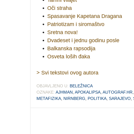
•
Oči straha
•
Spasavanje Kapetana Dragana
•
Patriotizam i siromaštvo
•
Sretna nova!
•
Dvadeset i jednu godinu posle
•
Balkanska rapsodija
•
Osveta loših đaka
> Svi tekstovi ovog autora
OBJAVLJENO U:
BELEŽNICA
OZNAKE:
AJHMAN
,
APOKALIPSA
,
AUTOGRAF.HR
METAFIZIKA
,
NIRNBERG
,
POLITIKA
,
SARAJEVO
,