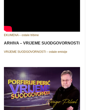
EKUMENA – ostale tribine
ARHIVA – VRIJEME SUODGOVORNOSTI
VRIJEME SUODGOVORNOSTI – ostale emisije