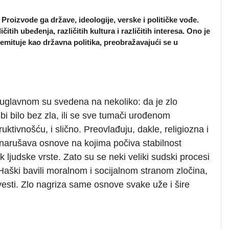
. Proizvode ga države, ideologije, verske i političke vođe.
ičitih ubeđenja, različitih kultura i različitih interesa. Ono je
emituje kao državna politika, preobražavajući se u
, uglavnom su svedena na nekoliko: da je zlo
i bilo bez zla, ili se sve tumači urođenom
tivnošću, i slično. Preovlađuju, dakle, religiozna i
 narušava osnove na kojima počiva stabilnost
 ljudske vrste. Zato su se neki veliki sudski procesi
aški bavili moralnom i socijalnom stranom zločina,
esti. Zlo nagriza same osnove svake uže i šire