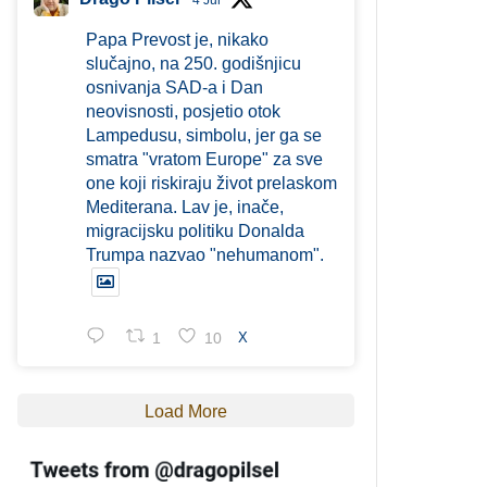
4 Jul
Papa Prevost je, nikako
slučajno, na 250. godišnjicu
osnivanja SAD-a i Dan
neovisnosti, posjetio otok
Lampedusu, simbolu, jer ga se
smatra "vratom Europe" za sve
one koji riskiraju život prelaskom
Mediterana. Lav je, inače,
migracijsku politiku Donalda
Trumpa nazvao "nehumanom".
1
10
X
Load More