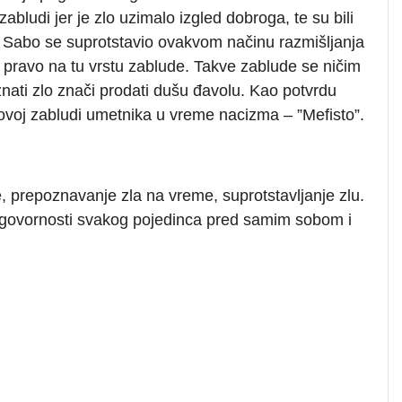
bludi jer je zlo uzimalo izgled dobroga, te su bili
. Sabo se suprotstavio ovakvom načinu razmišljanja
a pravo na tu vrstu zablude. Takve zablude se ničim
znati zlo znači prodati dušu đavolu. Kao potvrdu
rovoj zabludi umetnika u vreme nacizma – ”Mefisto”.
e, prepoznavanje zla na vreme, suprotstavljanje zlu.
 odgovornosti svakog pojedinca pred samim sobom i