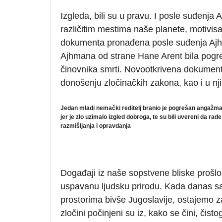
Izgleda, bili su u pravu. I posle suđenja
različitim mestima naše planete, motivisan
dokumenta pronađena posle suđenja Ajhm
Ajhmana od strane Hane Arent bila pogr
činovnika smrti. Novootkrivena dokument
donošenju zločinačkih zakona, kao i u njih
Jedan mladi nemački reditelj branio je pogrešan angažm
jer je zlo uzimalo izgled dobroga, te su bili uvereni da 
razmišljanja i opravdanja
Događaji iz naše sopstvene bliske prošlos
uspavanu ljudsku prirodu. Kada danas s
prostorima bivše Jugoslavije, ostajemo 
zločini počinjeni su iz, kako se čini, čist