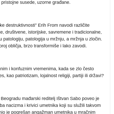
e, pristojne susede, uzorne građane.
ke destruktivnosti” Erih From navodi različite
e, društvene, istorijske, savremene i tradicionalne,
 patologiju, patologija u mržnju, a mržnja u zločin.
roj obličja, brzo transformiše i lako zavodi.
čnim i konfuznim vremenima, kada se zlo često
, kao patriotizam, lojalnost religiji, partiji ili državi?
 Beogradu mađarski reditelj Ištvan Sabo poveo je
 nacizma i krivici umetnika koji su služili takvom
ranio je pogrešan angažman umetnika u mračnim