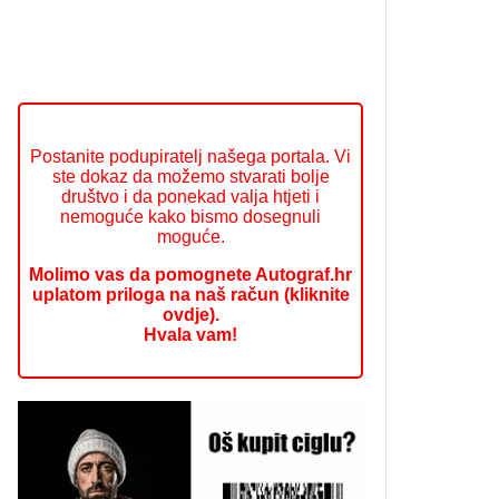
Postanite podupiratelj našega portala. Vi
ste dokaz da možemo stvarati bolje
društvo i da ponekad valja htjeti i
nemoguće kako bismo dosegnuli
moguće.
Molimo vas da pomognete Autograf.hr
uplatom priloga na naš račun (kliknite
ovdje).
Hvala vam!