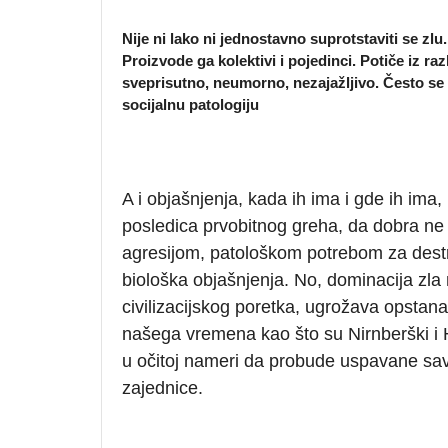
Nije ni lako ni jednostavno suprotstaviti se zlu
Proizvode ga kolektivi i pojedinci. Potiče iz razl
sveprisutno, neumorno, nezajažljivo. Često se 
socijalnu patologiju
A i objašnjenja, kada ih ima i gde ih ima
posledica prvobitnog greha, da dobra ne b
agresijom, patološkom potrebom za destruk
biološka objašnjenja. No, dominacija zla
civilizacijskog poretka, ugrožava opstanak
našega vremena kao što su Nirnberški i H
u očitoj nameri da probude uspavane sav
zajednice.