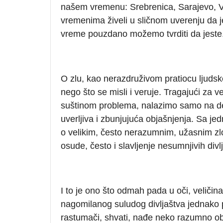
našem vremenu: Srebrenica, Sarajevo, V
vremenima živeli u sličnom uverenju da j
vreme pouzdano možemo tvrditi da jeste
O zlu, kao nerazdruživom pratiocu ljudsk
nego što se misli i veruje. Tragajući za 
suštinom problema, nalazimo samo na del
uverljiva i zbunjujuća objašnjenja. Sa j
o velikim, često nerazumnim, užasnim z
osude, često i slavljenje nesumnjivih divl
I to je ono što odmah pada u oči, veličin
nagomilanog suludog divljaštva jednako
rastumači, shvati, nađe neko razumno ob