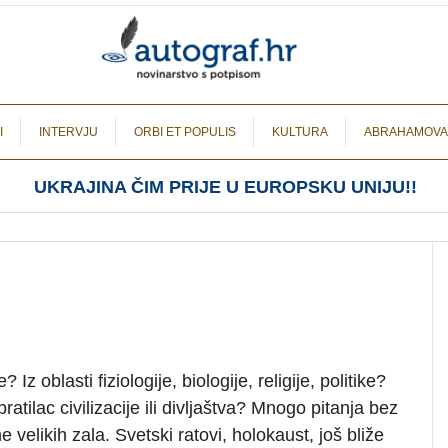
I
INTERVJU
ORBI ET POPULIS
KULTURA
ABRAHAMOVA
UKRAJINA ČIM PRIJE U EUROPSKU UNIJU!!
z oblasti fiziologije, biologije, religije, politike?
ratilac civilizacije ili divljaštva? Mnogo pitanja bez
elikih zala. Svetski ratovi, holokaust, još bliže