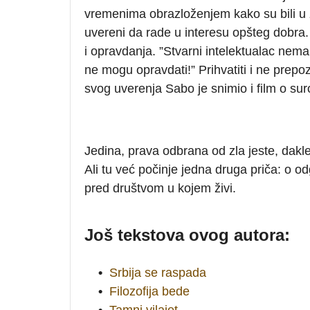
vremenima obrazloženjem kako su bili u za
uvereni da rade u interesu opšteg dobra
i opravdanja. ”Stvarni intelektualac nem
ne mogu opravdati!” Prihvatiti i ne prepo
svog uverenja Sabo je snimio i film o su
Jedina, prava odbrana od zla jeste, dakl
Ali tu već počinje jedna druga priča: o
pred društvom u kojem živi.
Još tekstova ovog autora:
•
Srbija se raspada
•
Filozofija bede
•
Tamni vilajet