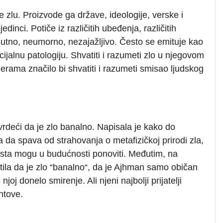
se zlu. Proizvode ga države, ideologije, verske i
edinci. Potiče iz različitih ubeđenja, različitih
risutno, neumorno, nezajažljivo. Često se emituje kao
ijalnu patologiju. Shvatiti i razumeti zlo u njegovom
rama značilo bi shvatiti i razumeti smisao ljudskog
vrdeći da je zlo banalno. Napisala je kako do
da spava od strahovanja o metafizičkoj prirodi zla,
austa mogu u budućnosti ponoviti. Međutim, na
ila da je zlo “banalno“, da je Ajhman samo običan
njoj donelo smirenje. Ali njeni najbolji prijatelji
ntove.