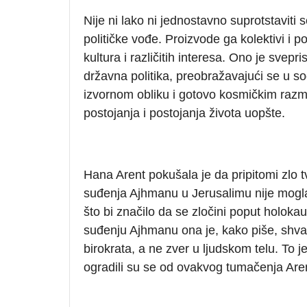
Nije ni lako ni jednostavno suprotstaviti 
političke vođe. Proizvode ga kolektivi i poj
kultura i različitih interesa. Ono je svep
državna politika, preobražavajući se u soc
izvornom obliku i gotovo kosmičkim razme
postojanja i postojanja života uopšte.
Hana Arent pokušala je da pripitomi zlo t
suđenja Ajhmanu u Jerusalimu nije mogla 
što bi značilo da se zločini poput holok
suđenju Ajhmanu ona je, kako piše, shvat
birokrata, a ne zver u ljudskom telu. To je 
ogradili su se od ovakvog tumačenja Are