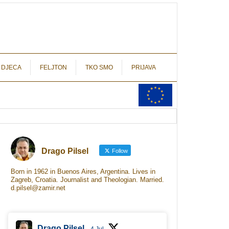
autograf.hr
novinarstvo s potpisom
 DJECA
FELJTON
TKO SMO
PRIJAVA
Drago Pilsel
Follow
Born in 1962 in Buenos Aires, Argentina. Lives in
Zagreb, Croatia. Journalist and Theologian. Married.
d.pilsel@zamir.net
Drago Pilsel