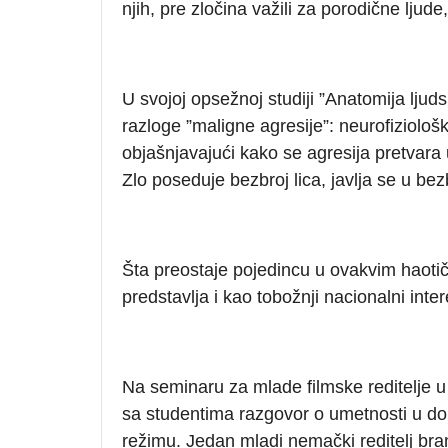
njih, pre zločina važili za porodične ljud
U svojoj opsežnoj studiji ”Anatomija ljuds
razloge ”maligne agresije”: neurofiziološk
objašnjavajući kako se agresija pretvara u
Zlo poseduje bezbroj lica, javlja se u bezb
Šta preostaje pojedincu u ovakvim haoti
predstavlja i kao tobožnji nacionalni interes
Na seminaru za mlade filmske reditelje u
sa studentima razgovor o umetnosti u doba
režimu. Jedan mladi nemački reditelj b