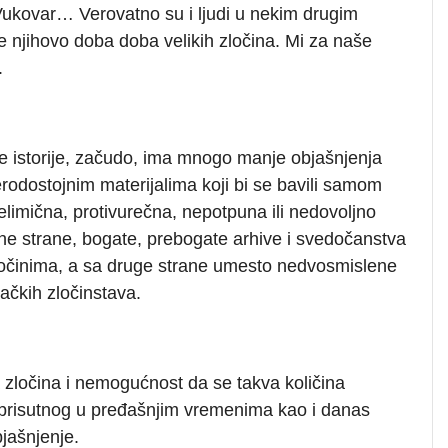
ukovar… Verovatno su i ljudi u nekim drugim
e njihovo doba doba velikih zločina. Mi za naše
.
e istorije, začudo, ima mnogo manje objašnjenja
verodostojnim materijalima koji bi se bavili samom
imična, protivurečna, nepotpuna ili nedovoljno
edne strane, bogate, prebogate arhive i svedočanstva
ločinima, a sa druge strane umesto nedvosmislene
jačkih zločinstava.
a zločina i nemogućnost da se takva količina
 prisutnog u pređašnjim vremenima kao i danas
jašnjenje.