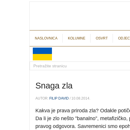
NASLOVNICA
KOLUMNE
OSVRT
ODJEC
Snaga zla
AUTOR:
FILIP DAVID
/ 10.08.2014.
Kakva je prava priroda zla? Odakle potiče? I
Da li je zlo nešto ”banalno”, metafizičko, p
pravog odgovora. Savremenici smo epohe v