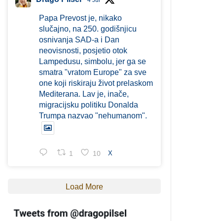
4 Jul
Papa Prevost je, nikako
slučajno, na 250. godišnjicu
osnivanja SAD-a i Dan
neovisnosti, posjetio otok
Lampedusu, simbolu, jer ga se
smatra "vratom Europe" za sve
one koji riskiraju život prelaskom
Mediterana. Lav je, inače,
migracijsku politiku Donalda
Trumpa nazvao "nehumanom".
1
10
X
Load More