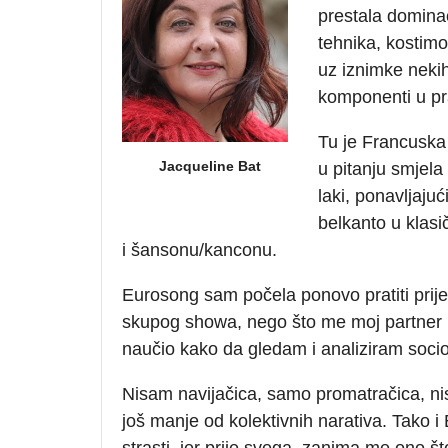
prestala dominac
tehnika, kostimog
uz iznimke nekih
komponenti u p
Tu je Francuska 
Jacqueline Bat
u pitanju smjela
laki, ponavljajuć
belkanto u klasi
i šansonu/kanconu.
Eurosong sam počela ponovo pratiti prije 
skupog showa, nego što me moj partner k
naučio kako da gledam i analiziram soci
Nisam navijačica, samo promatračica, nisa
još manje od kolektivnih narativa. Tako 
strasti, jer prije svega, zanima me ono š