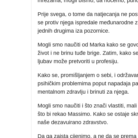
mrežama, mogli bismo, da hoćemo, puno
Prije svega, o tome da natjecanja ne posto
se protiv njega ispredale međunarodne z
jednih drugima iza pozornice.
Mogli smo naučiti od Marka kako se govor
život i ne brinu tuđe brige. Zatim, kako se
ljubav može pretvoriti u profesiju.
Kako se, promišljanjem o sebi, i održava
psihičkim problemima poput napadaja pani
mentalnom zdravlju i brinuti za njega.
Mogli smo naučiti i što znači vlastiti, mali
što bi rekao Massimo. Kako se ostaje sk
naše dezavuirano zdravstvo.
Da ga zaista cijenimo, a ne da se prema 