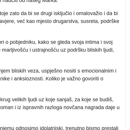
 naučiti od našeg Marka.
je zato da bi se drugi isključio i omalovažio i da bi
avjere, već kao mjesto drugarstva, susreta, podrške
i o pobjedniku, kako se gleda svoja intima i svoj
 marljivošću i ustrajnošću uz podršku bliskih ljudi,
njem bliskih veza, uspješno nositi s emocionalnim i
ke i anksioznosti. Koliko je važno govoriti o
 krug velikih ljudi uz koje sanjaš, za koje se budiš,
roman i iz ispravnih razloga novčana nagrada daje u
njemu odnosimo idolatrijski, trenutno bismo prestali