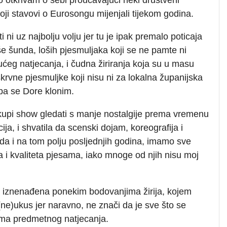
oji stavovi o Eurosongu mijenjali tijekom godina.
ni uz najbolju volju jer tu je ipak premalo poticaja
iše šunda, loših pjesmuljaka koji se ne pamte ni
eg natjecanja, i čudna žiriranja koja su u masu
krvne pjesmuljke koji nisu ni za lokalna županijska
 pa se Dore klonim.
skupi show gledati s manje nostalgije prema vremenu
ja, i shvatila da scenski dojam, koreografija i
da i na tom polju posljednjih godina, imamo sve
, a i kvaliteta pjesama, iako mnoge od njih nisu moj
em iznenađena ponekim bodovanjima žirija, kojem
(ne)ukus jer naravno, ne znači da je sve što se
jima predmetnog natjecanja.