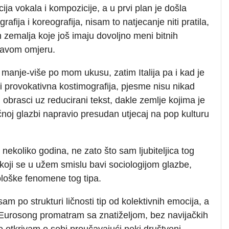
ija vokala i kompozicije, a u prvi plan je došla
rafija i koreografija, nisam to natjecanje niti pratila,
 zemalja koje još imaju dovoljno meni bitnih
ravom omjeru.
manje-više po mom ukusu, zatim Italija pa i kad je
 i provokativna kostimografija, pjesme nisu nikad
i obrasci uz reducirani tekst, dakle zemlje kojima je
čnoj glazbi napravio presudan utjecaj na pop kulturu
nekoliko godina, ne zato što sam ljubiteljica tog
oji se u užem smislu bavi sociologijom glazbe,
ološke fenomene tog tipa.
m po strukturi ličnosti tip od kolektivnih emocija, a
i Eurosong promatram sa znatiželjom, bez navijačkih
to otkrivam o sebi proučavajući neki društveni