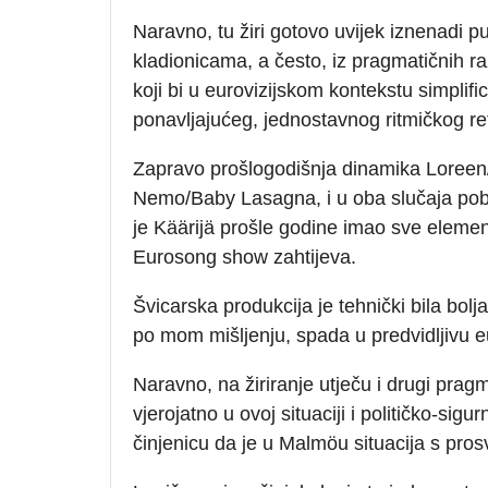
Naravno, tu žiri gotovo uvijek iznenadi p
kladionicama, a često, iz pragmatičnih r
koji bi u eurovizijskom kontekstu simplifi
ponavljajućeg, jednostavnog ritmičkog r
Zapravo prošlogodišnja dinamika Loreen/Kä
Nemo/Baby Lasagna, i u oba slučaja pobij
je Käärijä prošle godine imao sve element
Eurosong show zahtijeva.
Švicarska produkcija je tehnički bila bol
po mom mišljenju, spada u predvidljivu 
Naravno, na žiriranje utječu i drugi pragm
vjerojatno u ovoj situaciji i političko-sig
činjenicu da je u Malmöu situacija s pros