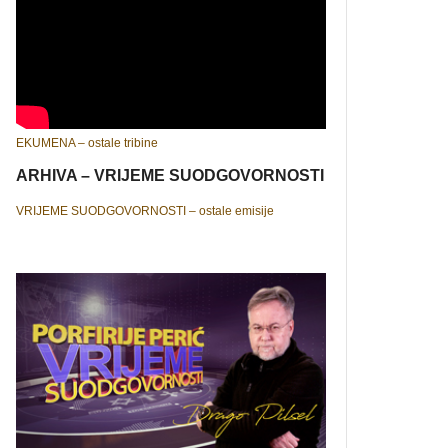
EKUMENA – ostale tribine
ARHIVA – VRIJEME SUODGOVORNOSTI
VRIJEME SUODGOVORNOSTI – ostale emisije