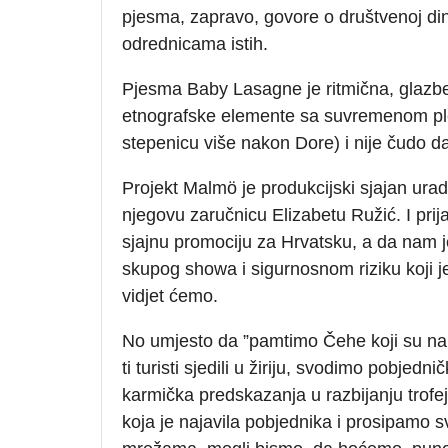
pjesma, zapravo, govore o društvenoj din
odrednicama istih.
Pjesma Baby Lasagne je ritmična, glazben
etnografske elemente sa suvremenom ple
stepenicu više nakon Dore) i nije čudo da 
Projekt Malmö je produkcijski sjajan ura
njegovu zaručnicu Elizabetu Ružić. I prij
sjajnu promociju za Hrvatsku, a da nam j
skupog showa i sigurnosnom riziku koji je
vidjet ćemo.
No umjesto da ”pamtimo Čehe koji su nam
ti turisti sjedili u žiriju, svodimo pobjed
karmička predskazanja u razbijanju trofej
koja je najavila pobjednika i prosipamo 