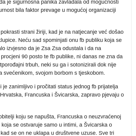
 da je sigurnosna panika zavladala od mogućnosti
igurnost bila faktor prevage u mogućoj organizaciji
okrasti strani žiriji, kad je na natjecanje već došao
lupice. Neću sad spominjati onu fb publiku koja se
alo izvjesno da je Zsa Zsa odustala i da na
procjeni 90 posto te fb publike, ni danas ne zna da
orođajni trbuh, neki su ga i sotonizirali dok nije
sa svećenikom, svojom borbom s tjeskobom.
e zanimljivo i pročitati status jednog fb prijatelja
 – Hrvatska, Francuska i Švicarska, zapravo pjevaju o
obitelji koju se napušta, Francuska o neuzvraćenoj
i koja se ostvaruje samo u intimi, a Švicarska o
 i kad se on ne uklapa u društvene uzuse. Sve tri