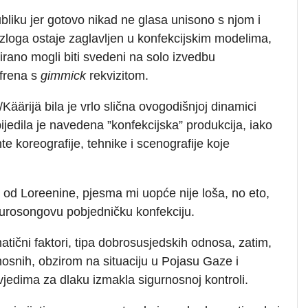
ubliku jer gotovo nikad ne glasa unisono s njom i
azloga ostaje zaglavljen u konfekcijskim modelima,
cirano mogli biti svedeni na solo izvedbu
efrena s
gimmick
rekvizitom.
ärijä bila je vrlo slična ovogodišnjoj dinamici
edila je navedena ”konfekcijska” produkcija, iako
e koreografije, tehnike i scenografije koje
ja od Loreenine, pjesma mi uopće nije loša, no eto,
eurosongovu pobjedničku konfekciju.
atični faktori, tipa dobrosusjedskih odnosa, zatim,
urnosnih, obzirom na situaciju u Pojasu Gaze i
vjedima za dlaku izmakla sigurnosnoj kontroli.