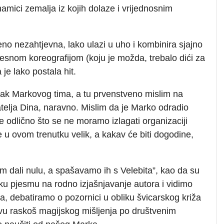
amici zemalja iz kojih dolaze i vrijednosnim
o nezahtjevna, lako ulazi u uho i kombinira sjajno
snom koreografijom (koju je možda, trebalo dići za
je lako postala hit.
dak Markovog tima, a tu prvenstveno mislim na
atelja Dina, naravno. Mislim da je Marko odradio
e odlično što se ne moramo izlagati organizaciji
 u ovom trenutku velik, a kakav će biti dogodine,
 dali nulu, a spašavamo ih s Velebita”, kao da su
ničku pjesmu na rodno izjašnjavanje autora i vidimo
a, debatiramo o pozornici u obliku švicarskog križa
svu raskoš magijskog mišljenja po društvenim