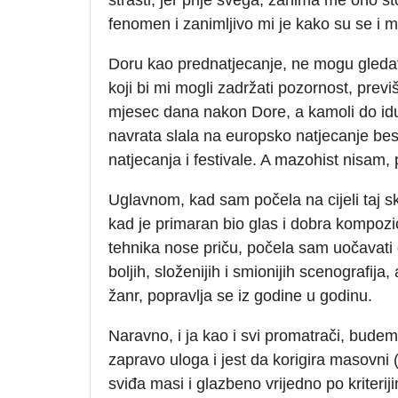
fenomen i zanimljivo mi je kako su se i m
Doru kao prednatjecanje, ne mogu gledati 
koji bi mi mogli zadržati pozornost, prev
mjesec dana nakon Dore, a kamoli do iduć
navrata slala na europsko natjecanje bes
natjecanja i festivale. A mazohist nisam,
Uglavnom, kad sam počela na cijeli taj 
kad je primaran bio glas i dobra kompozici
tehnika nose priču, počela sam uočavati 
boljih, složenijih i smionijih scenografija
žanr, popravlja se iz godine u godinu.
Naravno, i ja kao i svi promatrači, bud
zapravo uloga i jest da korigira masovni 
sviđa masi i glazbeno vrijedno po kriteri