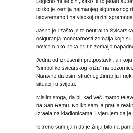
Logično mi se čini, kako je to jedan autor
to tko je zemlja najmanjeg sigurnosnog ri
istovremeno i na visokoj razini spremnosti
Jasno je i zašto je to neutralna Švicarsk
osiguranja monetarnosti zemalja koje su 
novcem ako neka od tih zemalja napadne 
Jedna od iznesenih pretpostavki, ali koja 
”simbolike švicarskog križa” na pozornici,
Naravno da osim stručnog žiriranja i neki 
situaciji u svijetu.
Mislim stoga, da bi, kad već imamo televo
na San Remu. Koliko sam ja pratila reakcij
Izraela na kladionicama, i vjerujem da je 
Iskreno sumnjam da je žiriju bilo na pame