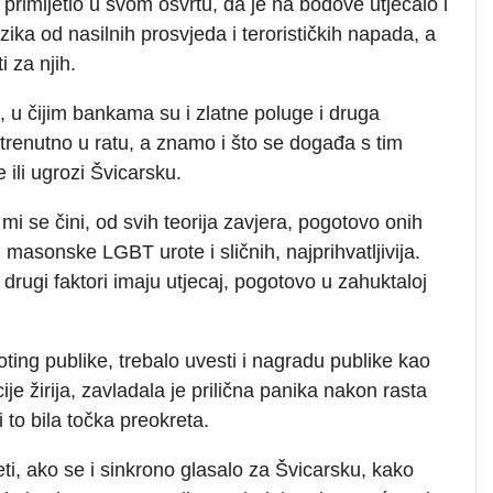
 primijetio u svom osvrtu, da je na bodove utjecalo i
zika od nasilnih prosvjeda i terorističkih napada, a
 za njih.
a, u čijim bankama su i zlatne poluge i druga
trenutno u ratu, a znamo i što se događa s tim
ili ugrozi Švicarsku.
mi se čini, od svih teorija zavjera, pogotovo onih
 masonske LGBT urote i sličnih, najprihvatljivija.
drugi faktori imaju utjecaj, pogotovo u zahuktaloj
ting publike, trebalo uvesti i nagradu publike kao
e žirija, zavladala je prilična panika nakon rasta
i to bila točka preokreta.
ti, ako se i sinkrono glasalo za Švicarsku, kako