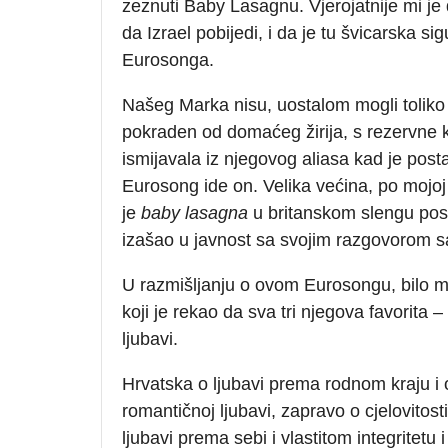
zeznuti Baby Lasagnu. Vjerojatnije mi je
da Izrael pobijedi, i da je tu švicarska s
Eurosonga.
Našeg Marka nisu, uostalom mogli toliko p
pokraden od domaćeg žirija, s rezervne k
ismijavala iz njegovog aliasa kad je post
Eurosong ide on. Velika većina, po mojoj 
je
baby lasagna
u britanskom slengu postp
izašao u javnost sa svojim razgovorom 
U razmišljanju o ovom Eurosongu, bilo mi j
koji je rekao da sva tri njegova favorita
ljubavi.
Hrvatska o ljubavi prema rodnom kraju i 
romantičnoj ljubavi, zapravo o cjelovitost
ljubavi prema sebi i vlastitom integritetu