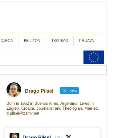
autograf.hr
novinarstvo s potpisom
 DJECA
FELJTON
TKO SMO
PRIJAVA
Drago Pilsel
Follow
Born in 1962 in Buenos Aires, Argentina. Lives in
Zagreb, Croatia. Journalist and Theologian. Married.
d.pilsel@zamir.net
Drago Pilsel