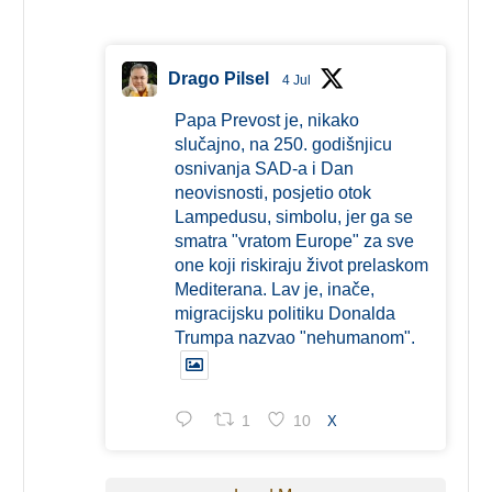
Drago Pilsel
4 Jul
Papa Prevost je, nikako
slučajno, na 250. godišnjicu
osnivanja SAD-a i Dan
neovisnosti, posjetio otok
Lampedusu, simbolu, jer ga se
smatra "vratom Europe" za sve
one koji riskiraju život prelaskom
Mediterana. Lav je, inače,
migracijsku politiku Donalda
Trumpa nazvao "nehumanom".
1
10
X