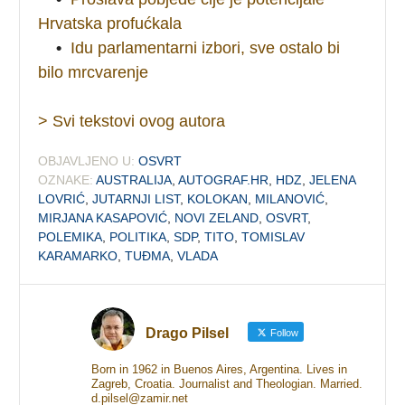
Hrvatska profućkala
•
Idu parlamentarni izbori, sve ostalo bi
bilo mrcvarenje
> Svi tekstovi ovog autora
OBJAVLJENO U:
OSVRT
OZNAKE:
AUSTRALIJA
,
AUTOGRAF.HR
,
HDZ
,
JELENA
LOVRIĆ
,
JUTARNJI LIST
,
KOLOKAN
,
MILANOVIĆ
,
MIRJANA KASAPOVIĆ
,
NOVI ZELAND
,
OSVRT
,
POLEMIKA
,
POLITIKA
,
SDP
,
TITO
,
TOMISLAV
KARAMARKO
,
TUĐMA
,
VLADA
Drago Pilsel
Follow
Born in 1962 in Buenos Aires, Argentina. Lives in
Zagreb, Croatia. Journalist and Theologian. Married.
d.pilsel@zamir.net