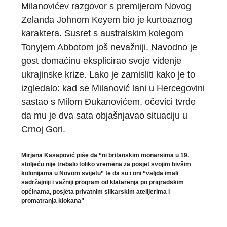
Milanovićev razgovor s premijerom Novog
Zelanda Johnom Keyem bio je kurtoaznog
karaktera. Susret s australskim kolegom
Tonyjem Abbotom još nevažniji. Navodno je
gost domaćinu eksplicirao svoje viđenje
ukrajinske krize. Lako je zamisliti kako je to
izgledalo: kad se Milanović lani u Hercegovini
sastao s Milom Đukanovićem, očevici tvrde
da mu je dva sata objašnjavao situaciju u
Crnoj Gori.
Mirjana Kasapović piše da “ni britanskim monarsima u 19.
stoljeću nije trebalo toliko vremena za posjet svojim bivšim
kolonijama u Novom svijetu” te da su i oni “valjda imali
sadržajniji i važniji program od klatarenja po prigradskim
općinama, posjeta privatnim slikarskim atelijerima i
promatranja klokana”