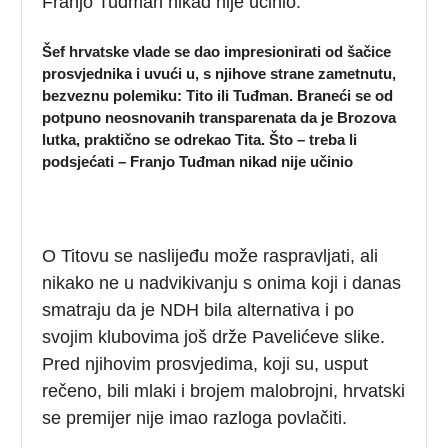
Franjo Tuđman nikad nije učinio.
Šef hrvatske vlade se dao impresionirati od šačice
prosvjednika i uvući u, s njihove strane zametnutu,
bezveznu polemiku: Tito ili Tuđman. Braneći se od
potpuno neosnovanih transparenata da je Brozova
lutka, praktično se odrekao Tita. Što – treba li
podsjećati – Franjo Tuđman nikad nije učinio
O Titovu se naslijeđu može raspravljati, ali
nikako ne u nadvikivanju s onima koji i danas
smatraju da je NDH bila alternativa i po
svojim klubovima još drže Pavelićeve slike.
Pred njihovim prosvjedima, koji su, usput
rečeno, bili mlaki i brojem malobrojni, hrvatski
se premijer nije imao razloga povlačiti.