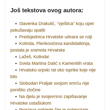
Još tekstova ovog autora:
•
Slavenka Drakulić, “vještica” koju opet
pokušavaju spaliti
•
Predsjednica Hrvatske udvara se rulji
•
Kolinda, Plenkovićeva kandidatkinja,
postala je sramota Hrvatske
•
Lažeš, Kolinda!
•
Sveta Martina Dalić s Kamenitih vrata
•
Hrvatsko-srpski rat oko isprike koje nije
bilo
•
Slobodan Praljak svojom smrću nije
poništio zločine
•
Na djelu je svojevrsno zapišavanje
Hrvatske ustašlukom
•
Proslava pobjede čije je potencijale