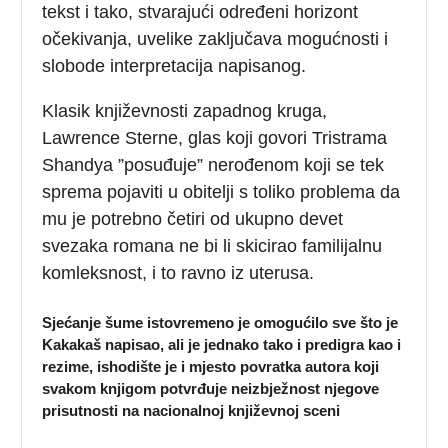
tekst i tako, stvarajući određeni horizont
očekivanja, uvelike zaključava mogućnosti i
slobode interpretacija napisanog.
Klasik književnosti zapadnog kruga,
Lawrence Sterne, glas koji govori Tristrama
Shandya ”posuđuje” nerođenom koji se tek
sprema pojaviti u obitelji s toliko problema da
mu je potrebno četiri od ukupno devet
svezaka romana ne bi li skicirao familijalnu
komleksnost, i to ravno iz uterusa.
Sjećanje šume istovremeno je omogućilo sve što je
Kakakaš napisao, ali je jednako tako i predigra kao i
rezime, ishodište je i mjesto povratka autora koji
svakom knjigom potvrđuje neizbježnost njegove
prisutnosti na nacionalnoj književnoj sceni