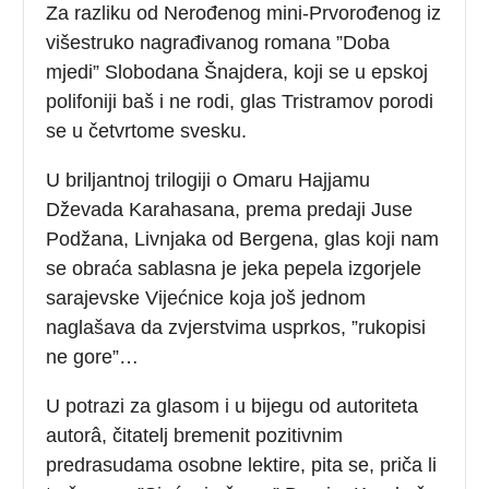
Za razliku od Nerođenog mini-Prvorođenog iz
višestruko nagrađivanog romana ”Doba
mjedi” Slobodana Šnajdera, koji se u epskoj
polifoniji baš i ne rodi, glas Tristramov porodi
se u četvrtome svesku.
U briljantnoj trilogiji o Omaru Hajjamu
Dževada Karahasana, prema predaji Juse
Podžana, Livnjaka od Bergena, glas koji nam
se obraća sablasna je jeka pepela izgorjele
sarajevske Vijećnice koja još jednom
naglašava da zvjerstvima usprkos, ”rukopisi
ne gore”…
U potrazi za glasom i u bijegu od autoriteta
autorâ, čitatelj bremenit pozitivnim
predrasudama osobne lektire, pita se, priča li