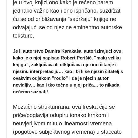
je u ovoj knjizi ono kako je rečeno barem
jednako važno kao i ono ispričano, suzdržat
ću se od približavanja ”sadržaju” knjige ne
odvajajući se od njezine eminentno autorske
teksture.
Je li autorstvo Damira Karakaša, autorizirajući ovu,
kako je o njoj napisao Robert Perišić, ”malu veliku
knjigu”, zaključava ili otključava njezino čitanje i
njezinu interpretaciju… kao i bi li se njezin čitatelj s
ovakvim odjekom ”rodio” i da je njezin autor
nevidljiv… kao i tko točno u njoj priča… to nikada
nećemo saznati!
Mozaično strukturirana, ova freska čije se
priče/poglavlja odupiru ionako krhkom i
neuvjerljivom mitu o linearnosti vremena
(pogotovo subjektivnog vremena) u staccato