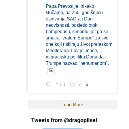
Papa Prevost je, nikako
slučajno, na 250. godišnjicu
osnivanja SAD-a i Dan
neovisnosti, posjetio otok
Lampedusu, simbolu, jer ga se
smatra "vratom Europe" za sve
one koji riskiraju život prelaskom
Mediterana. Lav je, inače,
migracijsku politiku Donalda
Trumpa nazvao "nehumanom".
1
10
X
Load More