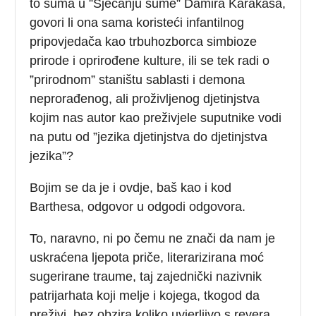
to šuma u ”Sjećanju šume” Damira Karakaša,
govori li ona sama koristeći infantilnog
pripovjedača kao trbuhozborca simbioze
prirode i oprirođene kulture, ili se tek radi o
”prirodnom” staništu sablasti i demona
neprorađenog, ali proživljenog djetinjstva
kojim nas autor kao preživjele suputnike vodi
na putu od ”jezika djetinjstva do djetinjstva
jezika”?
Bojim se da je i ovdje, baš kao i kod
Barthesa, odgovor u odgodi odgovora.
To, naravno, ni po čemu ne znači da nam je
uskraćena ljepota priče, literarizirana moć
sugerirane traume, taj zajednički nazivnik
patrijarhata koji melje i kojega, tkogod da
preživi, bez obzira koliko uvjerljivo s revera