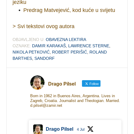
jeziku
•
Predrag Matvejević, kod kuće u svijetu
> Svi tekstovi ovog autora
OBJAVLJENO U:
OBAVEZNA LEKTIRA
OZNAKE:
DAMIR KARAKAŠ
,
LAWRENCE STERNE
,
NIKOLA PETKOVIĆ
,
ROBERT PERIŠIĆ
,
ROLAND
BARTHES
,
SANDORF
Drago Pilsel
Follow
Born in 1962 in Buenos Aires, Argentina. Lives in
Zagreb, Croatia. Journalist and Theologian. Married.
d.pilsel@zamir.net
Drago Pilsel
4 Jul