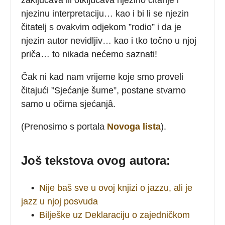
njezinu interpretaciju… kao i bi li se njezin
čitatelj s ovakvim odjekom ”rodio” i da je
njezin autor nevidljiv… kao i tko točno u njoj
priča… to nikada nećemo saznati!
Čak ni kad nam vrijeme koje smo proveli
čitajući ”Sjećanje šume”, postane stvarno
samo u očima sjećanjâ.
(Prenosimo s portala
Novoga lista
).
Još tekstova ovog autora:
•
Nije baš sve u ovoj knjizi o jazzu, ali je
jazz u njoj posvuda
•
Bilješke uz Deklaraciju o zajedničkom