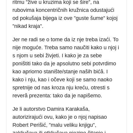
ritmu ”žive u kruzima koji se šire”, na
rubovima koncentričnih kružnica odustajući
od pokušaja bijega iz ove ”guste šume” kojoj
”nikad kraja”.
Jer ne radi se o tome da iz nje treba izaći. To
nije moguće. Treba samo naučiti kako u njoj i
s njom u sebi živjeti. I kako je za sebe
poništiti tako da je apsolutno sebi potvrdimo
kao apriorno stanište/stanje naših bićâ. I
kako i nju, kao i očeve koji se samo naoko
spretnije od nas kroza nju kreću, otresti s
reverâ prezenta: tako da je napišemo.
Je li autorstvo Damira Karakaša,
autorizirajući ovu, kako je o njoj napisao
Robert Perišić, ”malu veliku knjigu”,
zaključava ili otključava njezino čitanje i