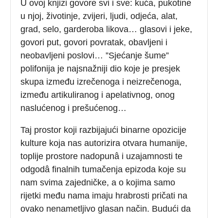
U ovoj knjizi govore svi i sve: kuća, pukotine
u njoj, životinje, zvijeri, ljudi, odjeća, alat,
grad, selo, garderoba likova… glasovi i jeke,
govori put, govori povratak, obavljeni i
neobavljeni poslovi… ”Sjećanje šume”
polifonija je najsnažniji dio koje je presjek
skupa između izrečenoga i neizrečenoga,
između artikuliranog i apelativnog, onog
naslućenog i prešućenog…
Taj prostor koji razbijajući binarne opozicije
kulture koja nas autorizira otvara humanije,
toplije prostore nadopunâ i uzajamnosti te
odgodâ finalnih tumačenja epizoda koje su
nam svima zajedničke, a o kojima samo
rijetki među nama imaju hrabrosti pričati na
ovako nenametljivo glasan način. Budući da