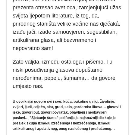
prezenta otresao avet oca, zamjenjujući užas
svijeta ljepotom literature, iz tog, da,
prirodnog staništa velike većine nas dječakâ,
izađe jači, izađe samouvjeren, sugestibilan,
artikulirana glasa, ali bezvremeno i
nepovratno sam!
Zato valjda, između ostaloga i pišemo. I u
niski posuđivanja glasova dopuštamo
nerođenima, pepelu, šumama… da govore
umjesto nas.
U ovoj knjizi govore svi i sve: kuća, pukotine u njoj, životinje,
zvijeri, ljudi, odjeća, alat, grad, selo, garderoba likova… glasovi i
jeke, govori put, govori povratak, obavljeni i neobavljeni
poslovi… ”Sjećanje šume” polifonija je najsnažniji dio koje je
presjek skupa između izrečenoga i neizrečenoga, između
artikuliranog i apelativnog, onog naslućenog i prešućenog…