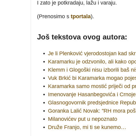
I zato je potkradaju, lažu i varaju.
(Prenosimo s
tportala
).
Još tekstova ovog autora:
•
Je li Plenković vjerodostojan kad sk
•
Karamarku je odzvonilo, ali kako op
•
Klemm i Glogoški nisu izborili baš ni
•
Vuk Brkić bi Karamarka mogao pojes
•
Karamarka samo mostić priječi od pr
•
Imenovanje Hasanbegovića i Crnoje
•
Glasnogovornik predsjednice Republ
•
Goranka Lalić Novak: ''RH mora poš
•
Milanovićev put u nepoznato
•
Druže Franjo, mi ti se kunemo…