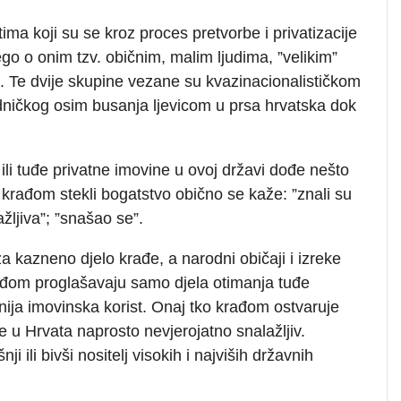
tima koji su se kroz proces pretvorbe i privatizacije
go o onim tzv. običnim, malim ljudima, ”velikim”
ih. Te dvije skupine vezane su kvazinacionalističkom
ičkog osim busanja ljevicom u prsa hrvatska dok
ili tuđe privatne imovine u ovoj državi dođe nešto
 krađom stekli bogatstvo obično se kaže: ”znali su
lažljiva”; ”snašao se”.
a kazneno djelo krađe, a narodni običaji i izreke
rađom proglašavaju samo djela otimanja tuđe
nija imovinska korist. Onaj tko krađom ostvaruje
e u Hrvata naprosto nevjerojatno snalažljiv.
ji ili bivši nositelj visokih i najviših državnih