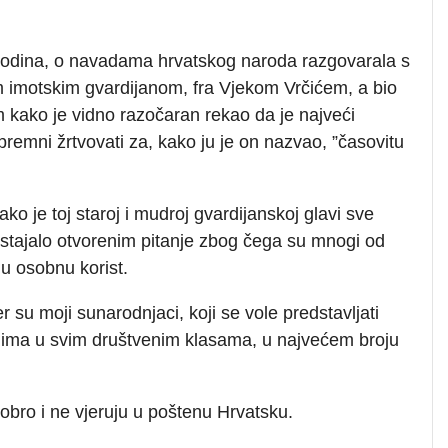
godina, o navadama hrvatskog naroda razgovarala s
 imotskim gvardijanom, fra Vjekom Vrčićem, a bio
 kako je vidno razočaran rekao da je najveći
premni žrtvovati za, kako ju je on nazvao, ”časovitu
ko je toj staroj i mudroj gvardijanskoj glavi sve
e ostajalo otvorenim pitanje zbog čega su mnogi od
nu osobnu korist.
su moji sunarodnjaci, koji se vole predstavljati
h ima u svim društvenim klasama, u najvećem broju
dobro i ne vjeruju u poštenu Hrvatsku.