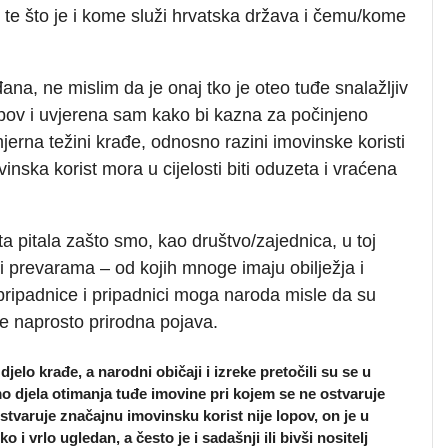
 red te što je i kome služi hrvatska država i čemu/kome
na, ne mislim da je onaj tko je oteo tuđe snalažljiv
opov i uvjerena sam kako bi kazna za počinjeno
zmjerna težini krađe, odnosno razini imovinske koristi
inska korist mora u cijelosti biti oduzeta i vraćena
ta pitala zašto smo, kao društvo/zajednica, u toj
i prevarama – od kojih mnoge imaju obilježja i
ripadnice i pripadnici moga naroda misle da su
e naprosto prirodna pojava.
elo krađe, a narodni običaji i izreke pretočili su se u
 djela otimanja tuđe imovine pri kojem se ne ostvaruje
stvaruje značajnu imovinsku korist nije lopov, on je u
 i vrlo ugledan, a često je i sadašnji ili bivši nositelj