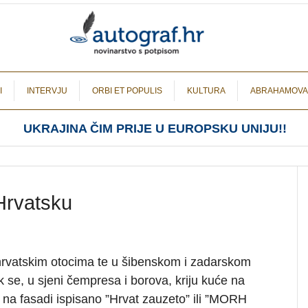
I
INTERVJU
ORBI ET POPULIS
KULTURA
ABRAHAMOVA
UKRAJINA ČIM PRIJE U EUROPSKU UNIJU!!
 Hrvatsku
hrvatskim otocima te u šibenskom i zadarskom
k se, u sjeni čempresa i borova, kriju kuće na
 na fasadi ispisano ”Hrvat zauzeto” ili ”MORH