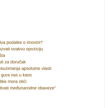
riva podatke o imovini?
ozvati ovakvu opoziciju
šta
ti za doručak
euzimanja apsolutne vlasti
 gura nas u kaos
ike mora otići
tivati međunarodne obaveze''