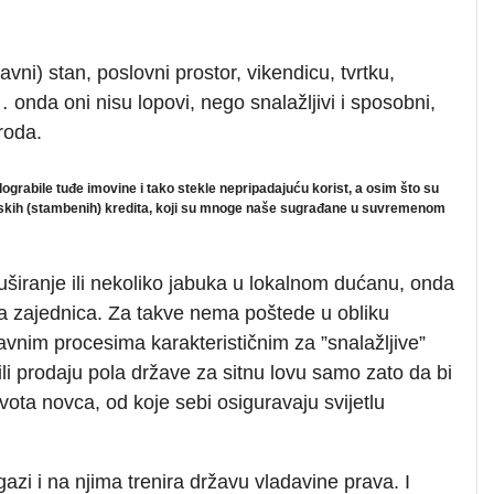
ržavni) stan, poslovni prostor, vikendicu, tvrtku,
onda oni nisu lopovi, nego snalažljivi i sposobni,
)roda.
 dograbile tuđe imovine i tako stekle nepripadajuću korist, a osim što su
varskih (stambenih) kredita, koji su mnoge naše sugrađane u suvremenom
tuširanje ili nekoliko jabuka u lokalnom dućanu, onda
ela zajednica. Za takve nema poštede u obliku
vnim procesima karakterističnim za ”snalažljive”
e ili prodaju pola države za sitnu lovu samo zato da bi
ota novca, od koje sebi osiguravaju svijetlu
azi i na njima trenira državu vladavine prava. I