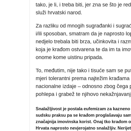
tako, je li, i treba biti, jer zna se što je
služi hrvatski narod.
Za razliku od mnogih sugrađanki i sugrađa
i/ili sposoban, smatram da je naprosto l
nedjelo trebala biti brza, učinkovita i ra
koja je krađom ostvarena te da im ta imov
onome kome uistinu pripada.
To, međutim, nije tako i tisuće sam se pu
mjeri tolerantni prema najtežim krađama 
nacionalne izdaje – odnosno zbog čega p
pohlepa i grabež te njihovo nekažnjavanj
Snalažljivost je postala eufemizam za kazneno dj
sudsku praksu pa se krađom proglašavaju samo
značajnija imovinska korist. Onaj tko krađom o
Hrvata naprosto nevjerojatno snalažljiv. Nerijetko