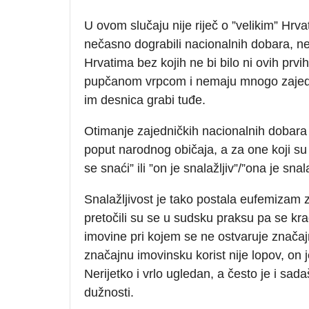
U ovom slučaju nije riječ o ”velikim” Hrva
nečasno dograbili nacionalnih dobara, ne
Hrvatima bez kojih ne bi bilo ni ovih prv
pupčanom vrpcom i nemaju mnogo zajedn
im desnica grabi tuđe.
Otimanje zajedničkih nacionalnih dobara 
poput narodnog običaja, a za one koji su
se snaći” ili ”on je snalažljiv”/”ona je sna
Snalažljivost je tako postala eufemizam z
pretočili su se u sudsku praksu pa se k
imovine pri kojem se ne ostvaruje značaj
značajnu imovinsku korist nije lopov, on j
Nerijetko i vrlo ugledan, a često je i sadašn
dužnosti.