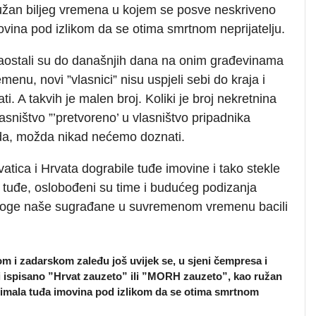
užan biljeg vremena u kojem se posve neskriveno
ovina pod izlikom da se otima smrtnom neprijatelju.
i zaostali su do današnjih dana na onim građevinama
enu, novi ”vlasnici” nisu uspjeli sebi do kraja i
ti. A takvih je malen broj. Koliki je broj nekretnina
asništvo ”’pretvoreno’ u vlasništvo pripadnika
da, možda nikad nećemo doznati.
rvatica i Hrvata dograbile tuđe imovine i tako stekle
i tuđe, oslobođeni su time i budućeg podizanja
 mnoge naše sugrađane u suvremenom vremenu bacili
m i zadarskom zaleđu još uvijek se, u sjeni čempresa i
di ispisano ”Hrvat zauzeto” ili ”MORH zauzeto”, kao ružan
timala tuđa imovina pod izlikom da se otima smrtnom