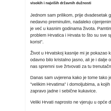
visokih i najviših državnih dužnosti
Jednom sam prilikom, prije dvadesetak 
nedavno preminulim, nadaleko cijenjenim
je već u kasnim godinama života. Pamtim
problem Hrvatica i Hrvata to što su sve s
korist”.
Život u Hrvatskoj kasnije mi je pokazao ka
odavno bilo kristalno jasno, ali je i dalj
nas spremni sve žrtvovati za tu trenutač
Danas sam uvjerena kako je tome tako jer 
”velikim Hrvatima” i domoljubima, a koji
zapravo jadne i sebične kukavice.
Veliki Hrvati naprosto ne vjeruju u opće 