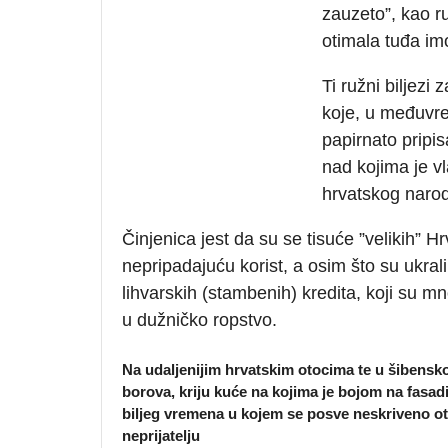
zauzeto”, kao r
otimala tuđa im
Ti ružni biljez
koje, u međuvrem
papirnato pripisa
nad kojima je vl
hrvatskog naro
Činjenica jest da su se tisuće ”velikih” H
nepripadajuću korist, a osim što su ukral
lihvarskih (stambenih) kredita, koji su
u dužničko ropstvo.
Na udaljenijim hrvatskim otocima te u šibensko
borova, kriju kuće na kojima je bojom na fasa
biljeg vremena u kojem se posve neskriveno o
neprijatelju