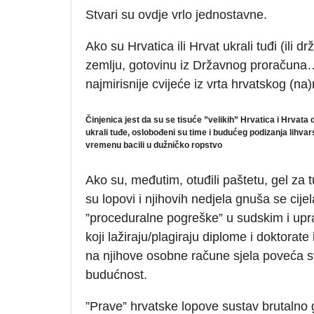
Stvari su ovdje vrlo jednostavne.
Ako su Hrvatica ili Hrvat ukrali tuđi (ili d
zemlju, gotovinu iz Državnog proračuna… 
najmirisnije cvijeće iz vrta hrvatskog (na
Činjenica jest da su se tisuće ”velikih” Hrvatica i Hrvata
ukrali tuđe, oslobođeni su time i budućeg podizanja lih
vremenu bacili u dužničko ropstvo
Ako su, međutim, otuđili paštetu, gel za 
su lopovi i njihovih nedjela gnuša se cij
”proceduralne pogreške” u sudskim i upra
koji lažiraju/plagiraju diplome i doktorat
na njihove osobne račune sjela poveća sv
budućnost.
”Prave” hrvatske lopove sustav brutalno g