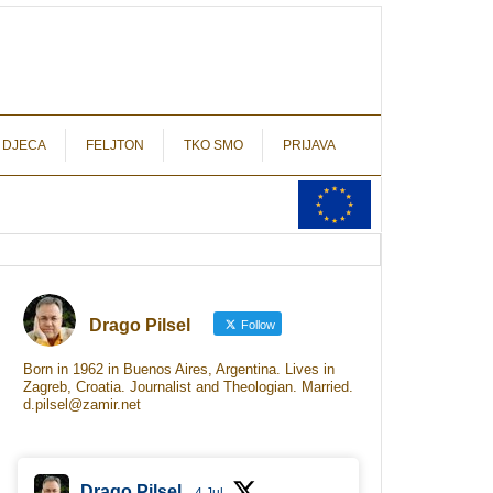
autograf.hr
novinarstvo s potpisom
 DJECA
FELJTON
TKO SMO
PRIJAVA
Drago Pilsel
Follow
Born in 1962 in Buenos Aires, Argentina. Lives in
Zagreb, Croatia. Journalist and Theologian. Married.
d.pilsel@zamir.net
Drago Pilsel