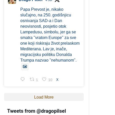
4 Jul
Papa Prevost je, nikako
slučajno, na 250. godišnjicu
osnivanja SAD-a i Dan
neovisnosti, posjetio otok
Lampedusu, simbolu, jer ga se
smatra "vratom Europe" za sve
one koji riskiraju život prelaskom
Mediterana. Lav je, inače,
migracijsku politiku Donalda
Trumpa nazvao "nehumanom".
1
10
X
Load More