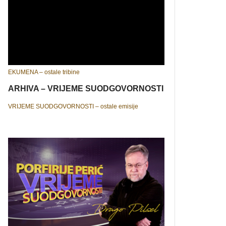
EKUMENA – ostale tribine
ARHIVA – VRIJEME SUODGOVORNOSTI
VRIJEME SUODGOVORNOSTI – ostale emisije