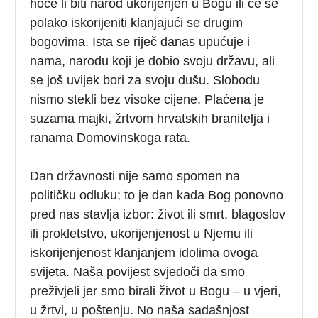
hoće li biti narod ukorijenjen u Bogu ili će se
polako iskorijeniti klanjajući se drugim
bogovima. Ista se riječ danas upućuje i
nama, narodu koji je dobio svoju državu, ali
se još uvijek bori za svoju dušu. Slobodu
nismo stekli bez visoke cijene. Plaćena je
suzama majki, žrtvom hrvatskih branitelja i
ranama Domovinskoga rata.
Dan državnosti nije samo spomen na
političku odluku; to je dan kada Bog ponovno
pred nas stavlja izbor: život ili smrt, blagoslov
ili prokletstvo, ukorijenjenost u Njemu ili
iskorijenjenost klanjanjem idolima ovoga
svijeta. Naša povijest svjedoči da smo
preživjeli jer smo birali život u Bogu – u vjeri,
u žrtvi, u poštenju. No naša sadašnjost