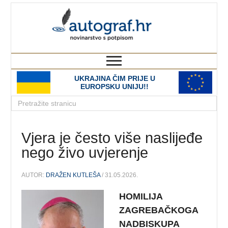
autograf.hr
novinarstvo s potpisom
UKRAJINA ČIM PRIJE U
EUROPSKU UNIJU!!
Vjera je često više naslijeđe
nego živo uvjerenje
AUTOR:
DRAŽEN KUTLEŠA
/ 31.05.2026.
HOMILIJA
ZAGREBA
Č
KOGA
NADBISKUPA