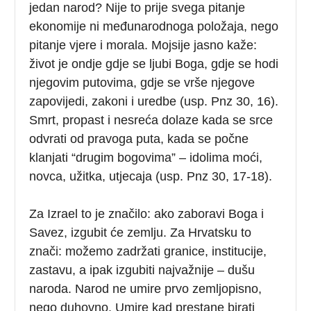
jedan narod? Nije to prije svega pitanje
ekonomije ni međunarodnoga položaja, nego
pitanje vjere i morala. Mojsije jasno kaže:
život je ondje gdje se ljubi Boga, gdje se hodi
njegovim putovima, gdje se vrše njegove
zapovijedi, zakoni i uredbe (usp. Pnz 30, 16).
Smrt, propast i nesreća dolaze kada se srce
odvrati od pravoga puta, kada se počne
klanjati “drugim bogovima” – idolima moći,
novca, užitka, utjecaja (usp. Pnz 30, 17-18).
Za Izrael to je značilo: ako zaboravi Boga i
Savez, izgubit će zemlju. Za Hrvatsku to
znači: možemo zadržati granice, institucije,
zastavu, a ipak izgubiti najvažnije – dušu
naroda. Narod ne umire prvo zemljopisno,
nego duhovno. Umire kad prestane birati