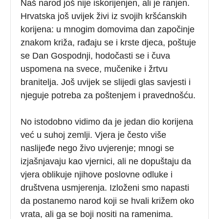
Naš narod još nije iskorijenjen, ali je ranjen.
Hrvatska još uvijek živi iz svojih kršćanskih
korijena: u mnogim domovima dan započinje
znakom križa, rađaju se i krste djeca, poštuje
se Dan Gospodnji, hodočasti se i čuva
uspomena na svece, mučenike i žrtvu
branitelja. Još uvijek se slijedi glas savjesti i
njeguje potreba za poštenjem i pravednošću.
No istodobno vidimo da je jedan dio korijena
već u suhoj zemlji. Vjera je često više
naslijeđe nego živo uvjerenje; mnogi se
izjašnjavaju kao vjernici, ali ne dopuštaju da
vjera oblikuje njihove poslovne odluke i
društvena usmjerenja. Izloženi smo napasti
da postanemo narod koji se hvali križem oko
vrata, ali ga se boji nositi na ramenima.