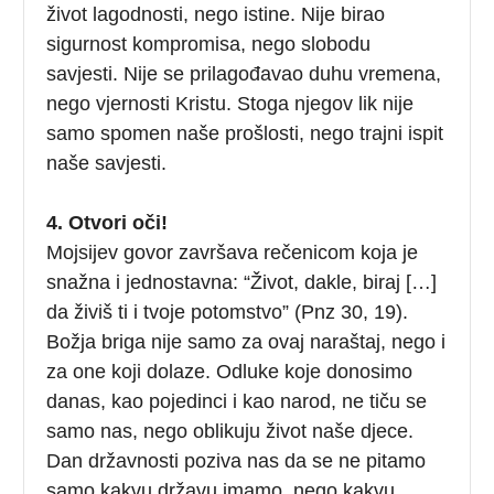
život lagodnosti, nego istine. Nije birao
sigurnost kompromisa, nego slobodu
savjesti. Nije se prilagođavao duhu vremena,
nego vjernosti Kristu. Stoga njegov lik nije
samo spomen naše prošlosti, nego trajni ispit
naše savjesti.
4. Otvori oči!
Mojsijev govor završava rečenicom koja je
snažna i jednostavna: “Život, dakle, biraj […]
da živiš ti i tvoje potomstvo” (Pnz 30, 19).
Božja briga nije samo za ovaj naraštaj, nego i
za one koji dolaze. Odluke koje donosimo
danas, kao pojedinci i kao narod, ne tiču se
samo nas, nego oblikuju život naše djece.
Dan državnosti poziva nas da se ne pitamo
samo kakvu državu imamo, nego kakvu