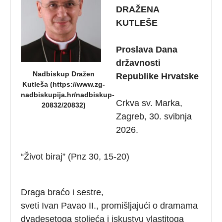
DRA
Ž
ENA
KUTLE
Š
E
Proslava
Dana
dr
ž
avnosti
Nadbiskup Dražen
Republike
Hrvatske
Kutleša (https://www.zg-
nadbiskupija.hr/nadbiskup-
Crkva sv. Marka,
20832/20832)
Zagreb, 30. svibnja
2026.
“Život biraj” (Pnz 30, 15-20)
Draga braćo i sestre,
sveti Ivan Pavao II., promišljajući o dramama
dvadesetoga stoljeća i iskustvu vlastitoga