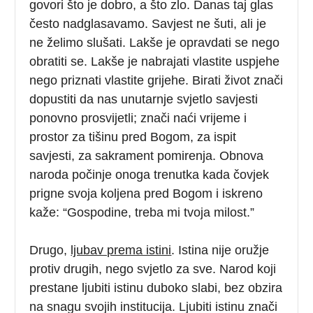
govori što je dobro, a što zlo. Danas taj glas
često nadglasavamo. Savjest ne šuti, ali je
ne želimo slušati. Lakše je opravdati se nego
obratiti se. Lakše je nabrajati vlastite uspjehe
nego priznati vlastite grijehe. Birati život znači
dopustiti da nas unutarnje svjetlo savjesti
ponovno prosvijetli; znači naći vrijeme i
prostor za tišinu pred Bogom, za ispit
savjesti, za sakrament pomirenja. Obnova
naroda počinje onoga trenutka kada čovjek
prigne svoja koljena pred Bogom i iskreno
kaže: “Gospodine, treba mi tvoja milost.”
Drugo,
ljubav prema istini
. Istina nije oružje
protiv drugih, nego svjetlo za sve. Narod koji
prestane ljubiti istinu duboko slabi, bez obzira
na snagu svojih institucija. Ljubiti istinu znači