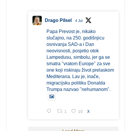
Drago Pilsel
4 Jul
Papa Prevost je, nikako
slučajno, na 250. godišnjicu
osnivanja SAD-a i Dan
neovisnosti, posjetio otok
Lampedusu, simbolu, jer ga se
smatra "vratom Europe" za sve
one koji riskiraju život prelaskom
Mediterana. Lav je, inače,
migracijsku politiku Donalda
Trumpa nazvao "nehumanom".
1
10
X