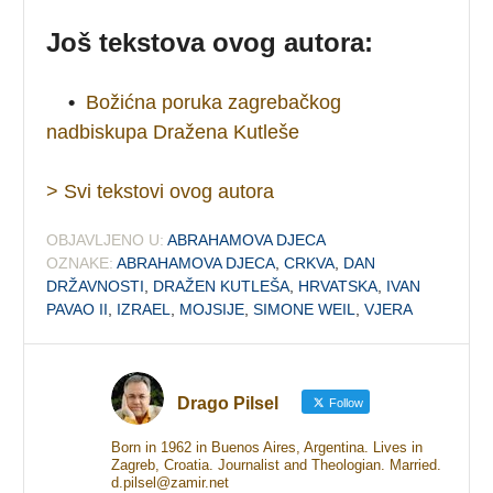
Još tekstova ovog autora:
•
Božićna poruka zagrebačkog
nadbiskupa Dražena Kutleše
> Svi tekstovi ovog autora
OBJAVLJENO U:
ABRAHAMOVA DJECA
OZNAKE:
ABRAHAMOVA DJECA
,
CRKVA
,
DAN
DRŽAVNOSTI
,
DRAŽEN KUTLEŠA
,
HRVATSKA
,
IVAN
PAVAO II
,
IZRAEL
,
MOJSIJE
,
SIMONE WEIL
,
VJERA
Drago Pilsel
Follow
Born in 1962 in Buenos Aires, Argentina. Lives in
Zagreb, Croatia. Journalist and Theologian. Married.
d.pilsel@zamir.net