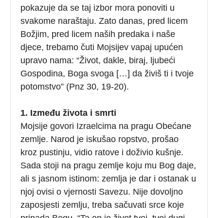
pokazuje da se taj izbor mora ponoviti u
svakome naraštaju. Zato danas, pred licem
Božjim, pred licem naših predaka i naše
djece, trebamo čuti Mojsijev vapaj upućen
upravo nama: “Život, dakle, biraj, ljubeći
Gospodina, Boga svoga […] da živiš ti i tvoje
potomstvo” (Pnz 30, 19-20).
1. Između života i smrti
Mojsije govori Izraelcima na pragu Obećane
zemlje. Narod je iskušao ropstvo, prošao
kroz pustinju, vidio ratove i doživio kušnje.
Sada stoji na pragu zemlje koju mu Bog daje,
ali s jasnom istinom: zemlja je dar i ostanak u
njoj ovisi o vjernosti Savezu. Nije dovoljno
zaposjesti zemlju, treba sačuvati srce koje
pripada Bogu. “Ta on je život tvoj, tvoj dugi