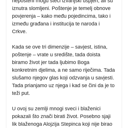
nepošteni mogu steći izvanjski uspjeh, ali su
iznutra slomljeni. Poštenje je temelj obnove
povjerenja – kako među pojedincima, tako i
između građana i institucija te naroda i
Crkve.
Kada se ove tri dimenzije – savjest, istina,
poštenje – vrate u središte, tada doista
biramo život jer tada ljubimo Boga
konkretnim djelima, a ne samo riječima. Tada
slušamo njegov glas koji odzvanja u savjesti.
Tada prianjamo uz njega i kad se čini da je to
teži put.
U ovoj su zemlji mnogi sveci i blaženici
pokazali što znači birati život. Posebno sjaji
lik blaženoga Alojzija Stepinca koji nije birao