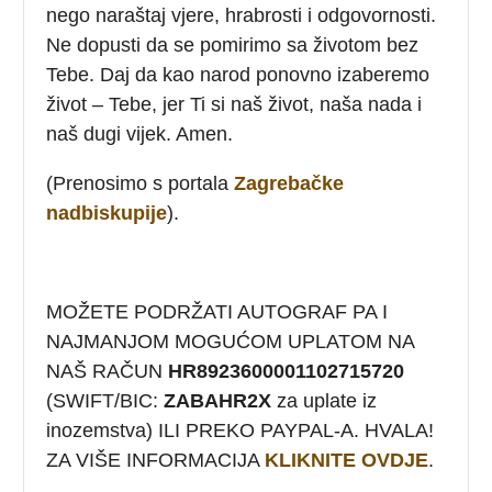
nego naraštaj vjere, hrabrosti i odgovornosti.
Ne dopusti da se pomirimo sa životom bez
Tebe. Daj da kao narod ponovno izaberemo
život – Tebe, jer Ti si naš život, naša nada i
naš dugi vijek. Amen.
(Prenosimo s portala
Zagrebačke
nadbiskupije
).
MOŽETE PODRŽATI AUTOGRAF PA I
NAJMANJOM MOGUĆOM UPLATOM NA
NAŠ RAČUN
HR8923600001102715720
(SWIFT/BIC:
ZABAHR2X
za uplate iz
inozemstva) ILI PREKO PAYPAL-A. HVALA!
ZA VIŠE INFORMACIJA
KLIKNITE OVDJE
.