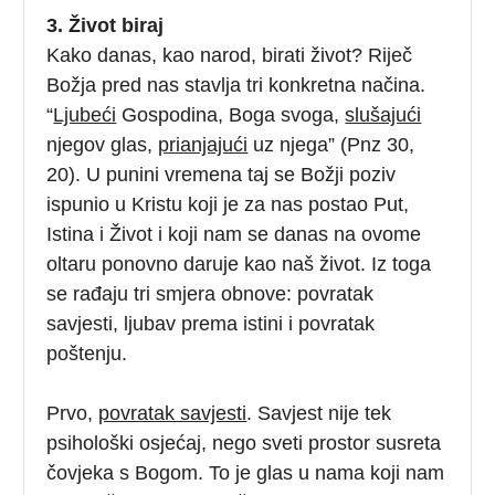
3. Život biraj
Kako danas, kao narod, birati život? Riječ
Božja pred nas stavlja tri konkretna načina.
“
Ljubeći
Gospodina, Boga svoga,
slušajući
njegov glas,
prianjajući
uz njega” (Pnz 30,
20). U punini vremena taj se Božji poziv
ispunio u Kristu koji je za nas postao Put,
Istina i Život i koji nam se danas na ovome
oltaru ponovno daruje kao naš život. Iz toga
se rađaju tri smjera obnove: povratak
savjesti, ljubav prema istini i povratak
poštenju.
Prvo,
povratak savjesti
. Savjest nije tek
psihološki osjećaj, nego sveti prostor susreta
čovjeka s Bogom. To je glas u nama koji nam