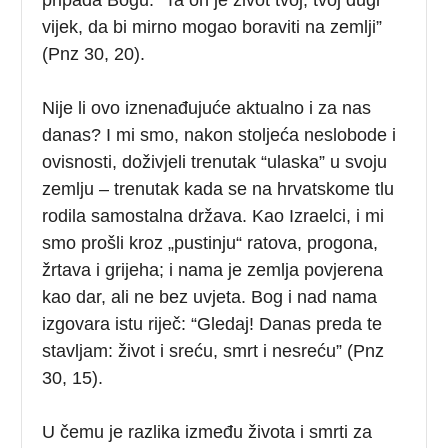
vijek, da bi mirno mogao boraviti na zemlji”
(Pnz 30, 20).
Nije li ovo iznenađujuće aktualno i za nas
danas? I mi smo, nakon stoljeća neslobode i
ovisnosti, doživjeli trenutak “ulaska” u svoju
zemlju – trenutak kada se na hrvatskome tlu
rodila samostalna država. Kao Izraelci, i mi
smo prošli kroz „pustinju“ ratova, progona,
žrtava i grijeha; i nama je zemlja povjerena
kao dar, ali ne bez uvjeta. Bog i nad nama
izgovara istu riječ: “Gledaj! Danas preda te
stavljam: život i sreću, smrt i nesreću” (Pnz
30, 15).
U čemu je razlika između života i smrti za