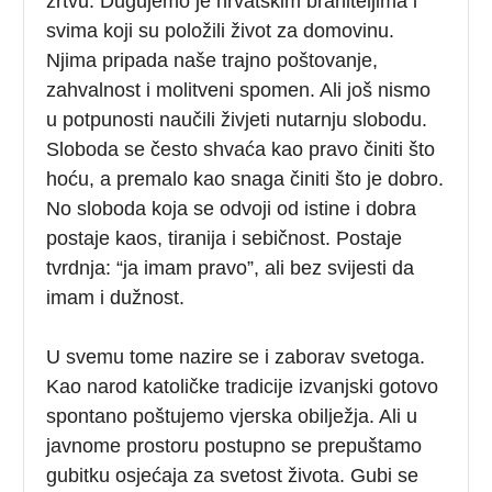
žrtvu. Dugujemo je hrvatskim braniteljima i
svima koji su položili život za domovinu.
Njima pripada naše trajno poštovanje,
zahvalnost i molitveni spomen. Ali još nismo
u potpunosti naučili živjeti nutarnju slobodu.
Sloboda se često shvaća kao pravo činiti što
hoću, a premalo kao snaga činiti što je dobro.
No sloboda koja se odvoji od istine i dobra
postaje kaos, tiranija i sebičnost. Postaje
tvrdnja: “ja imam pravo”, ali bez svijesti da
imam i dužnost.
U svemu tome nazire se i zaborav svetoga.
Kao narod katoličke tradicije izvanjski gotovo
spontano poštujemo vjerska obilježja. Ali u
javnome prostoru postupno se prepuštamo
gubitku osjećaja za svetost života. Gubi se