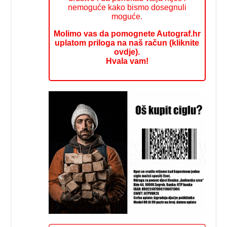
nemoguće kako bismo dosegnuli
moguće.
Molimo vas da pomognete Autograf.hr
uplatom priloga na naš račun (kliknite
ovdje).
Hvala vam!