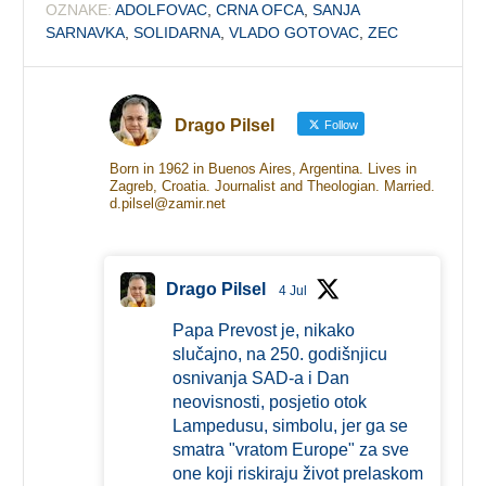
OZNAKE:
ADOLFOVAC
,
CRNA OFCA
,
SANJA
SARNAVKA
,
SOLIDARNA
,
VLADO GOTOVAC
,
ZEC
Drago Pilsel
Follow
Born in 1962 in Buenos Aires, Argentina. Lives in
Zagreb, Croatia. Journalist and Theologian. Married.
d.pilsel@zamir.net
Drago Pilsel
4 Jul
Papa Prevost je, nikako
slučajno, na 250. godišnjicu
osnivanja SAD-a i Dan
neovisnosti, posjetio otok
Lampedusu, simbolu, jer ga se
smatra "vratom Europe" za sve
one koji riskiraju život prelaskom