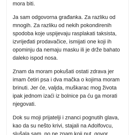
mora biti.
Ja sam odgovorna građanka. Za razliku od
mnogih. Za razliku od nekih pokondirenih
spodoba koje uspijevaju rasplakati taksista,
izvrijeđati prodavačice, ismijati one koji ih
opominju da nemaju masku ili je drže bahato
daleko ispod nosa.
Znam da moram pokušati ostati zdrava jer
imam četiri psa i dva mačka o kojima moram
brinuti. Jer će, valjda, muškarac mog života
ipak jednom izaći iz bolnice pa ću ga morati
njegovati.
Dok su moji prijatelji i znanci pognutih glava,
kao da su nešto krivi, stajali na Adolfovcu,
slušala sam, po ne znam koji put, govor