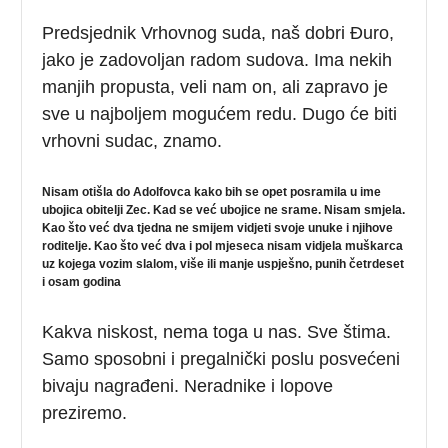
Predsjednik Vrhovnog suda, naš dobri Đuro,
jako je zadovoljan radom sudova. Ima nekih
manjih propusta, veli nam on, ali zapravo je
sve u najboljem mogućem redu. Dugo će biti
vrhovni sudac, znamo.
Nisam otišla do Adolfovca kako bih se opet posramila u ime
ubojica obitelji Zec. Kad se već ubojice ne srame. Nisam smjela.
Kao što već dva tjedna ne smijem vidjeti svoje unuke i njihove
roditelje. Kao što već dva i pol mjeseca nisam vidjela muškarca
uz kojega vozim slalom, više ili manje uspješno, punih četrdeset
i osam godina
Kakva niskost, nema toga u nas. Sve štima.
Samo sposobni i pregalnički poslu posvećeni
bivaju nagrađeni. Neradnike i lopove
preziremo.