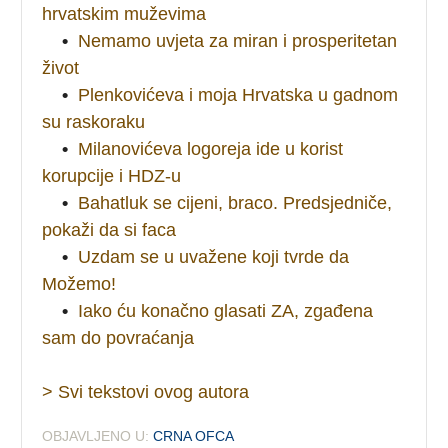
hrvatskim muževima
•
Nemamo uvjeta za miran i prosperitetan
život
•
Plenkovićeva i moja Hrvatska u gadnom
su raskoraku
•
Milanovićeva logoreja ide u korist
korupcije i HDZ-u
•
Bahatluk se cijeni, braco. Predsjedniče,
pokaži da si faca
•
Uzdam se u uvažene koji tvrde da
Možemo!
•
Iako ću konačno glasati ZA, zgađena
sam do povraćanja
> Svi tekstovi ovog autora
OBJAVLJENO U:
CRNA OFCA