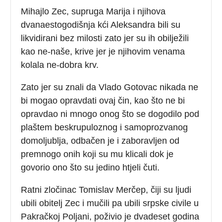
Mihajlo Zec, supruga Marija i njihova
dvanaestogodišnja kći Aleksandra bili su
likvidirani bez milosti zato jer su ih obilježili
kao ne-naše, krive jer je njihovim venama
kolala ne-dobra krv.
Zato jer su znali da Vlado Gotovac nikada ne
bi mogao opravdati ovaj čin, kao što ne bi
opravdao ni mnogo onog što se dogodilo pod
plaštem beskrupuloznog i samoprozvanog
domoljublja, odbačen je i zaboravljen od
premnogo onih koji su mu klicali dok je
govorio ono što su jedino htjeli čuti.
Ratni zločinac Tomislav Merčep, čiji su ljudi
ubili obitelj Zec i mučili pa ubili srpske civile u
Pakračkoj Poljani, poživio je dvadeset godina