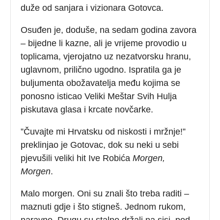
duže od sanjara i vizionara Gotovca.
Osuđen je, doduše, na sedam godina zavora
– bijedne li kazne, ali je vrijeme provodio u
toplicama, vjerojatno uz nezatvorsku hranu,
uglavnom, prilično ugodno. Ispratila ga je
buljumenta obožavatelja među kojima se
ponosno isticao Veliki Meštar Svih Hulja
piskutava glasa i krcate novčarke.
”Čuvajte mi Hrvatsku od niskosti i mržnje!”
preklinjao je Gotovac, dok su neki u sebi
pjevušili veliki hit Ive Robića
Morgen,
Morgen
.
Malo morgen. Oni su znali što treba raditi –
maznuti gdje i što stigneš. Jednom rukom,
naravno. Drugu su stalno držali na sisi, pod