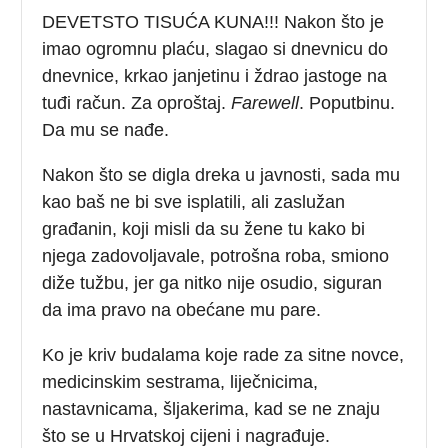
DEVETSTO TISUĆA KUNA!!! Nakon što je
imao ogromnu plaću, slagao si dnevnicu do
dnevnice, krkao janjetinu i ždrao jastoge na
tuđi račun. Za oproštaj.
Farewell
. Poputbinu.
Da mu se nađe.
Nakon što se digla dreka u javnosti, sada mu
kao baš ne bi sve isplatili, ali zaslužan
građanin, koji misli da su žene tu kako bi
njega zadovoljavale, potrošna roba, smiono
diže tužbu, jer ga nitko nije osudio, siguran
da ima pravo na obećane mu pare.
Ko je kriv budalama koje rade za sitne novce,
medicinskim sestrama, liječnicima,
nastavnicama, šljakerima, kad se ne znaju
što se u Hrvatskoj cijeni i nagrađuje.