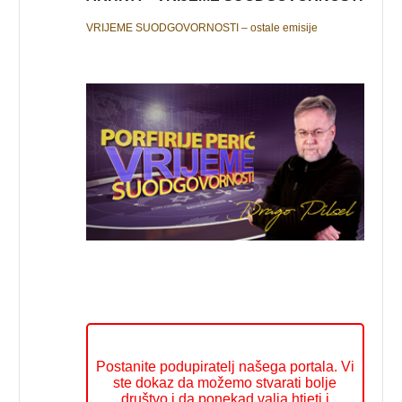
VRIJEME SUODGOVORNOSTI – ostale emisije
Postanite podupiratelj našega portala. Vi
ste dokaz da možemo stvarati bolje
društvo i da ponekad valja htjeti i