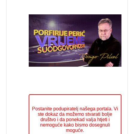
Postanite podupiratelj našega portala. Vi
ste dokaz da možemo stvarati bolje
društvo i da ponekad valja htjeti i
nemoguće kako bismo dosegnuli
moguće.