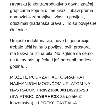
Hrvatsku je kontraproduktivno davati značaj
grupicama koje bi u ime kvazi ljubavi prema
domovini – zabranjivali vlastitu povijest,
oduzimali građanska prava… To su povijesne
činjenice.
Umjesto indoktrinacije, nove bi generacije
trebale učiti istinu o povijesti ovih prostora,
ma kakva ta istina bila. No izgleda da ćemo
na takav pristup čekati još narednih pedeset
godina…
MOŽETE PODRŽATI AUTOGRAF PA I
NAJMANJOM MOGUĆOM UPLATOM NA
NAŠ RAČUN
HR8923600001102715720
(SWIFT/BIC:
ZABAHR2X
za uplate iz
inozemstva) ILI PREKO PAYPAL-A.