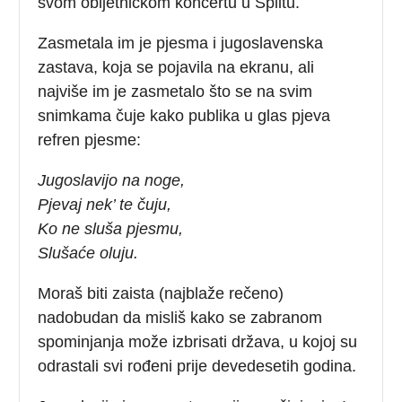
svom obljetničkom koncertu u Splitu.
Zasmetala im je pjesma i jugoslavenska
zastava, koja se pojavila na ekranu, ali
najviše im je zasmetalo što se na svim
snimkama čuje kako publika u glas pjeva
refren pjesme:
Jugoslavijo na noge,
Pjevaj nek’ te čuju,
Ko ne sluša pjesmu,
Slušaće oluju.
Moraš biti zaista (najblaže rečeno)
nadobudan da misliš kako se zabranom
spominjanja može izbrisati država, u kojoj su
odrastali svi rođeni prije devedesetih godina.