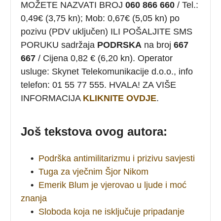
MOŽETE NAZVATI BROJ
060 866 660
/ Tel.:
0,49€ (3,75 kn); Mob: 0,67€ (5,05 kn) po
pozivu (PDV uključen) ILI POŠALJITE SMS
PORUKU sadržaja
PODRSKA
na broj
667
667
/ Cijena 0,82 € (6,20 kn). Operator
usluge: Skynet Telekomunikacije d.o.o., info
telefon: 01 55 77 555. HVALA! ZA VIŠE
INFORMACIJA
KLIKNITE OVDJE
.
Još tekstova ovog autora:
•
Podrška antimilitarizmu i prizivu savjesti
•
Tuga za vječnim Šjor Nikom
•
Emerik Blum je vjerovao u ljude i moć
znanja
•
Sloboda koja ne isključuje pripadanje