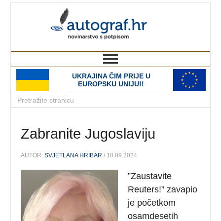
autograf.hr
novinarstvo s potpisom
UKRAJINA ČIM PRIJE U
EUROPSKU UNIJU!!
Zabranite Jugoslaviju
AUTOR:
SVJETLANA HRIBAR
/ 10.09.2024.
”Zaustavite
Reuters!” zavapio
je početkom
osamdesetih