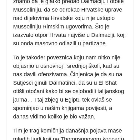
znamo da je glatko predao Dalmaciju i otoke
Mussoliniju, da se odrekao Hrvatske uprave
nad dijelovima Hrvatske koju nije ustupio
Mussoliniju Rimskim ugovorima. Što je
izazvalo otpor Hrvata najviše u Dalmaciji, koji
su onda masovno odlazili u partizane.
To je također poveznica koju nam nitko nije
objasnio u osnovnoj i srednjoj školi, kad su
nas davili ofenzivama. Činjenica je da su na
Sutjesci ginuli Dalmatinci, da su u El Shat
otišli otočani kako bi se oslobodili talijanskog
jarma… I taj zbjeg u Egiptu tek ovlaš se
spominjao u našim knjigama povijesti, a
danas vidimo koliko je bio važan.
Tim je tragikomičnija današnja pojava mase
mladih ljudi koji na Thompsonovom koncertu