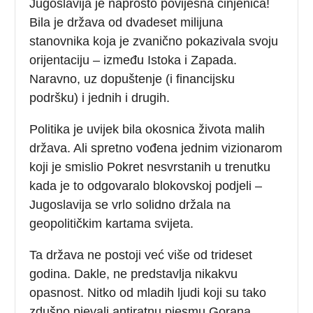
Jugoslavija je naprosto povijesna činjenica!
Bila je država od dvadeset milijuna
stanovnika koja je zvanično pokazivala svoju
orijentaciju – između Istoka i Zapada.
Naravno, uz dopuštenje (i financijsku
podršku) i jednih i drugih.
Politika je uvijek bila okosnica života malih
država. Ali spretno vođena jednim vizionarom
koji je smislio Pokret nesvrstanih u trenutku
kada je to odgovaralo blokovskoj podjeli –
Jugoslavija se vrlo solidno držala na
geopolitičkim kartama svijeta.
Ta država ne postoji već više od trideset
godina. Dakle, ne predstavlja nikakvu
opasnost. Nitko od mladih ljudi koji su tako
zdušno pjevali antiratnu pjesmu Gorana