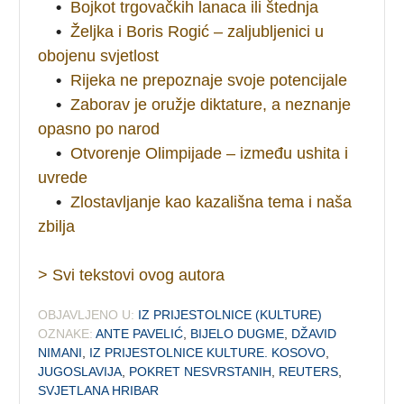
•
Bojkot trgovačkih lanaca ili štednja
•
Željka i Boris Rogić – zaljubljenici u
obojenu svjetlost
•
Rijeka ne prepoznaje svoje potencijale
•
Zaborav je oružje diktature, a neznanje
opasno po narod
•
Otvorenje Olimpijade – između ushita i
uvrede
•
Zlostavljanje kao kazališna tema i naša
zbilja
> Svi tekstovi ovog autora
OBJAVLJENO U:
IZ PRIJESTOLNICE (KULTURE)
OZNAKE:
ANTE PAVELIĆ
,
BIJELO DUGME
,
DŽAVID
NIMANI
,
IZ PRIJESTOLNICE KULTURE. KOSOVO
,
JUGOSLAVIJA
,
POKRET NESVRSTANIH
,
REUTERS
,
SVJETLANA HRIBAR