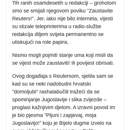
Tih ranih osamdesetih u redakciji – grohotom
smo se smijali njegovom poviku ”Zaustavite
Reuters!”. Jer, iako nije bilo interneta, vijesti
su stizale teleprinterima u radio-službe
redakcija diljem svijeta permanentno se
utiskujući na role papira.
Nismo mogli pojmiti stanje uma koji misli da
se vijest može zaustaviti! Ili povijest obrisati.
Ovog događaja s Reutersom, sjetila sam se
kad su se neki nadobudni hrvatski
”domoljubi” rashalabučili tražeći da se
spominjanje Jugoslavije i slika zvijezde –
proglasi kažnjivim djelom. A izravni povod im
je bio pjesma ”Pljuni i zapjevaj, moja
Jugoslavijo!” koju je Bijelo dugme izvelo na