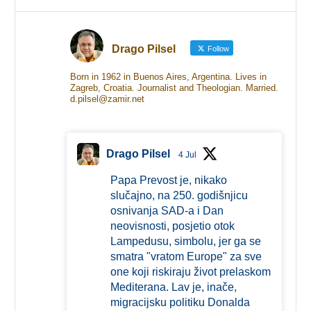
Drago Pilsel
Follow
Born in 1962 in Buenos Aires, Argentina. Lives in
Zagreb, Croatia. Journalist and Theologian. Married.
d.pilsel@zamir.net
Drago Pilsel
4 Jul
Papa Prevost je, nikako
slučajno, na 250. godišnjicu
osnivanja SAD-a i Dan
neovisnosti, posjetio otok
Lampedusu, simbolu, jer ga se
smatra "vratom Europe" za sve
one koji riskiraju život prelaskom
Mediterana. Lav je, inače,
migracijsku politiku Donalda