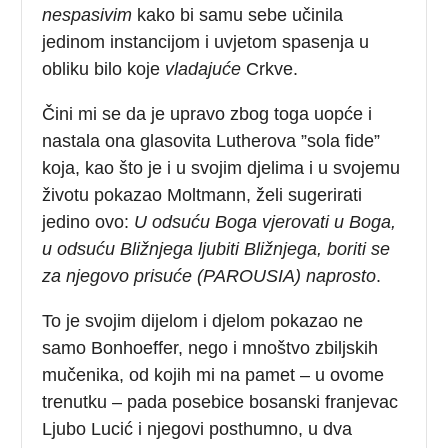
nespasivim
kako bi samu sebe učinila
jedinom instancijom i uvjetom spasenja u
obliku bilo koje
vladajuće
Crkve.
Čini mi se da je upravo zbog toga uopće i
nastala ona glasovita Lutherova ”sola fide”
koja, kao što je i u svojim djelima i u svojemu
životu pokazao Moltmann, želi sugerirati
jedino ovo:
U odsuću Boga vjerovati u Boga,
u odsuću Bližnjega ljubiti Bližnjega, boriti se
za njegovo prisuće (PAROUSIA) naprosto
.
To je svojim dijelom i djelom pokazao ne
samo Bonhoeffer, nego i mnoštvo zbiljskih
mučenika, od kojih mi na pamet – u ovome
trenutku – pada posebice bosanski franjevac
Ljubo Lucić i njegovi posthumno, u dva