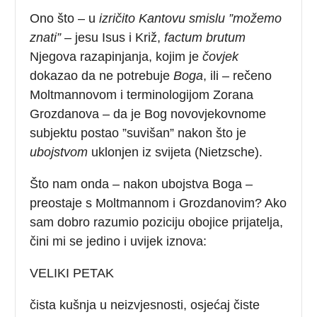
Ono što – u
izričito Kantovu smislu ”možemo
znati”
– jesu Isus i Križ,
factum brutum
Njegova razapinjanja, kojim je
čovjek
dokazao da ne potrebuje
Boga
, ili – rečeno
Moltmannovom i terminologijom Zorana
Grozdanova – da je Bog novovjekovnome
subjektu postao ”suvišan” nakon što je
ubojstvom
uklonjen iz svijeta (Nietzsche).
Što nam onda – nakon ubojstva Boga –
preostaje s Moltmannom i Grozdanovim? Ako
sam dobro razumio poziciju obojice prijatelja,
čini mi se jedino i uvijek iznova:
VELIKI PETAK
čista kušnja u neizvjesnosti, osjećaj čiste