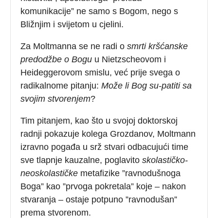
komunikacije” ne samo s Bogom, nego s
Bližnjim i svijetom u cjelini.
Za Moltmanna se ne radi o
smrti
kršćanske
predodžbe o Bogu
u Nietzscheovom i
Heideggerovom smislu, već prije svega o
radikalnome pitanju:
Može li Bog su-patiti sa
svojim stvorenjem
?
Tim pitanjem, kao što u svojoj doktorskoj
radnji pokazuje kolega Grozdanov, Moltmann
izravno pogađa u srž stvari odbacujući time
sve tlapnje kauzalne, poglavito
skolastičko-
neoskolastičke
metafizike ”ravnodušnoga
Boga” kao ”prvoga pokretala” koje – nakon
stvaranja – ostaje potpuno ”ravnodušan”
prema stvorenom.