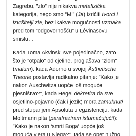
Zagrebu, ”zlo” nije nikakva
metafizička
kategorija, nego smo ”Mi” (
Ja
) izričiti
tvorci i
izvršitelji zla
, bez ikakve mogućnosti
uzmaka
pred tom ”odgovornošću” u Lévinasovu
smislu…
Kada Toma Akvinski sve pojedinačno, zato
što je ”otpalo” od cjeline, proglašava ”zlom”
(
malum
), kada Adorno u svojoj
Ästhetische
Theorie
postavlja radikalno pitanje: ”Kako je
nakon Auschwitza uopće još moguće
pjesništvo?”, kada Hegel
dekretira
da sve
osjetilno-pojavno (čak i jezik) mora
zamuknuti
pred stupanjem Apsoluta u egzistenciju, kada
Moltmann pita (
parafraziram istumačujući!
):
”Kako je nakon ‘smrti Boga’ uopće još
moguća vjera u Njega?”, tada se opet nužno