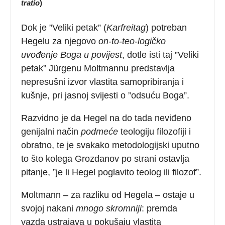
tratio
)
Dok je ”Veliki petak” (
Karfreitag
) potreban
Hegelu za njegovo
on-to-teo-logičko
uvođenje Boga u povijest
, dotle isti taj ”Veliki
petak” Jürgenu Moltmannu predstavlja
nepresušni izvor vlastita samopribiranja i
kušnje, pri jasnoj svijesti o ”odsuću Boga”.
Razvidno je da Hegel na do tada neviđeno
genijalni način
podmeće
teologiju filozofiji i
obratno, te je svakako metodologijski uputno
to što kolega Grozdanov po strani ostavlja
pitanje, ”je li Hegel poglavito teolog ili filozof”.
Moltmann – za razliku od Hegela – ostaje u
svojoj nakani
mnogo skromniji
: premda
vazda ustrajava u pokušaju vlastita