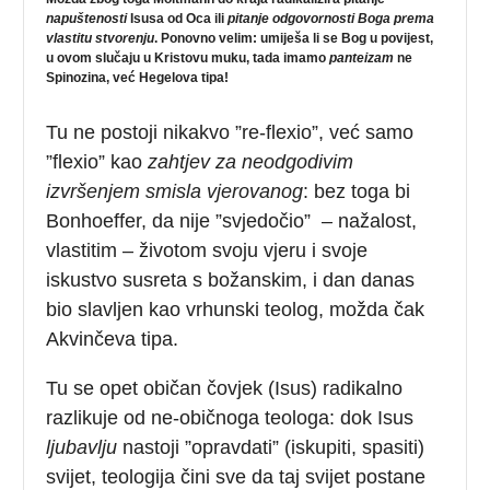
napuštenosti
Isusa od Oca ili
pitanje odgovornosti Boga prema
vlastitu stvorenju
. Ponovno velim: umiješa li se Bog u povijest,
u ovom slučaju u Kristovu muku, tada imamo
panteizam
ne
Spinozina, već Hegelova tipa!
Tu ne postoji nikakvo ”re-flexio”, već samo
”flexio” kao
zahtjev za neodgodivim
izvršenjem smisla vjerovanog
: bez toga bi
Bonhoeffer, da nije ”svjedočio” – nažalost,
vlastitim – životom svoju vjeru i svoje
iskustvo susreta s božanskim, i dan danas
bio slavljen kao vrhunski teolog, možda čak
Akvinčeva tipa.
Tu se opet običan čovjek (Isus) radikalno
razlikuje od ne-običnoga teologa: dok Isus
ljubavlju
nastoji ”opravdati” (iskupiti, spasiti)
svijet, teologija čini sve da taj svijet postane