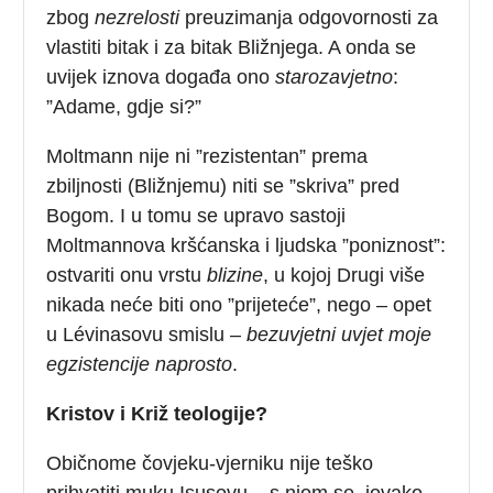
zbog
nezrelosti
preuzimanja odgovornosti za
vlastiti bitak i za bitak Bližnjega. A onda se
uvijek iznova događa ono
starozavjetno
:
”Adame, gdje si?”
Moltmann nije ni ”rezistentan” prema
zbiljnosti (Bližnjemu) niti se ”skriva” pred
Bogom. I u tomu se upravo sastoji
Moltmannova kršćanska i ljudska ”poniznost”:
ostvariti onu vrstu
blizine
, u kojoj Drugi više
nikada neće biti ono ”prijeteće”, nego – opet
u Lévinasovu smislu –
bezuvjetni uvjet moje
egzistencije naprosto
.
Kristov i Križ teologije?
Običnome čovjeku-vjerniku nije teško
prihvatiti muku Isusovu – s njom se, iovako