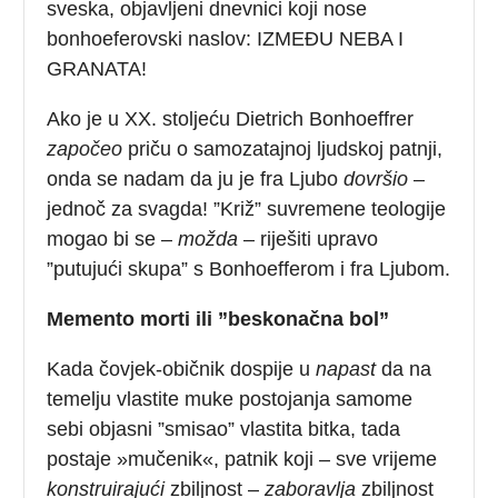
sveska, objavljeni dnevnici koji nose
bonhoeferovski naslov: IZMEĐU NEBA I
GRANATA!
Ako je u XX. stoljeću Dietrich Bonhoeffrer
započeo
priču o samozatajnoj ljudskoj patnji,
onda se nadam da ju je fra Ljubo
dovršio
–
jednoč za svagda! ”Križ” suvremene teologije
mogao bi se –
možda
– riješiti upravo
”putujući skupa” s Bonhoefferom i fra Ljubom.
Memento morti ili ”beskonačna bol”
Kada čovjek-običnik dospije u
napast
da na
temelju vlastite muke postojanja samome
sebi objasni ”smisao” vlastita bitka, tada
postaje »mučenik«, patnik koji – sve vrijeme
konstruirajući
zbiljnost –
zaboravlja
zbiljnost