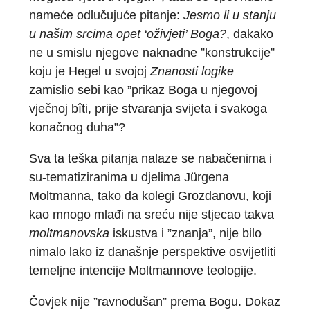
nameće odlučujuće pitanje:
Jesmo li u stanju
u našim srcima opet ‘oživjeti’ Boga?
, dakako
ne u smislu njegove naknadne ”konstrukcije”
koju je Hegel u svojoj
Znanosti logike
zamislio sebi kao ”prikaz Boga u njegovoj
vječnoj bîti, prije stvaranja svijeta i svakoga
konačnog duha”?
Sva ta teška pitanja nalaze se nabačenima i
su-tematiziranima u djelima Jürgena
Moltmanna, tako da kolegi Grozdanovu, koji
kao mnogo mlađi na sreću nije stjecao takva
moltmanovska
iskustva i ”znanja”, nije bilo
nimalo lako iz današnje perspektive osvijetliti
temeljne intencije Moltmannove teologije.
Čovjek nije ”ravnodušan” prema Bogu. Dokaz