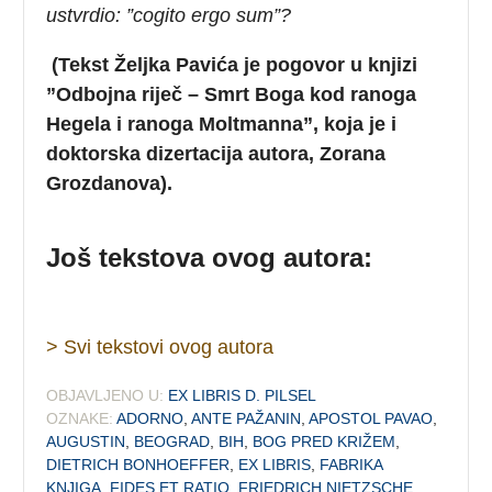
ustvrdio: ”cogito ergo sum”?
(Tekst Željka Pavića je pogovor u knjizi
”Odbojna riječ – Smrt Boga kod ranoga
Hegela i ranoga Moltmanna”, koja je i
doktorska dizertacija autora, Zorana
Grozdanova).
Još tekstova ovog autora:
> Svi tekstovi ovog autora
OBJAVLJENO U:
EX LIBRIS D. PILSEL
OZNAKE:
ADORNO
,
ANTE PAŽANIN
,
APOSTOL PAVAO
,
AUGUSTIN
,
BEOGRAD
,
BIH
,
BOG PRED KRIŽEM
,
DIETRICH BONHOEFFER
,
EX LIBRIS
,
FABRIKA
KNJIGA
,
FIDES ET RATIO
,
FRIEDRICH NIETZSCHE
,