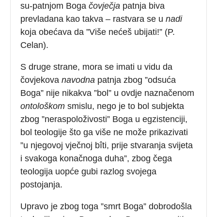
su-patnjom Boga
čovječja
patnja biva
prevladana kao takva – rastvara se u
nadi
koja obećava da ”Više nećeš ubijati!” (P.
Celan).
S druge strane, mora se imati u vidu da
čovjekova
navodna
patnja zbog ”odsuća
Boga” nije nikakva ”bol” u ovdje naznačenom
ontološkom
smislu, nego je to bol subjekta
zbog ”neraspoloživosti” Boga u egzistenciji,
bol teologije što ga više ne može prikazivati
”u njegovoj vječnoj bîti, prije stvaranja svijeta
i svakoga konačnoga duha”, zbog čega
teologija uopće gubi razlog svojega
postojanja.
Upravo je zbog toga ”smrt Boga” dobrodošla