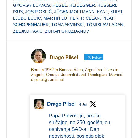
GYÖRGY LUKÁCS
,
HEGEL
,
HEIDEGGER
,
HUSSERL
,
ISUS
,
JOSIP OSLIĆ
,
JÜGEN MOLTMANN
,
KANT
,
KRIST
,
LJUBO LUCIĆ
,
MARTIN LUTHER
,
P. CELAN
,
PILAT
,
SCHOPENHAUER
,
TOMA AKVINSKI
,
TOMISLAV LADAN
,
ŽELJKO PAVIĆ
,
ZORAN GROZDANOV
Drago Pilsel
Follow
Born in 1962 in Buenos Aires, Argentina. Lives in
Zagreb, Croatia. Journalist and Theologian. Married.
d.pilsel@zamir.net
Drago Pilsel
4 Jul
Papa Prevost je, nikako
slučajno, na 250. godišnjicu
osnivanja SAD-a i Dan
neovisnosti, posjetio otok