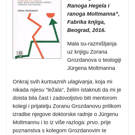
Ranoga Hegela i
ranoga Moltmanna”,
Fabrika knjiga,
Beograd, 2016.
Mala su-razmišljanja
uz knjigu Zorana
Grozdanova o teologiji
Jürgena Moltmanna
Onkraj svih
kurtoaznih ulagivanja
, koja mi
nikada
nijesu
”ležala”, želim istaknuti da mi je
doista bila čast i zadovoljstvo biti mentorom
kolegi i prijatelju Zoranu Grozdanovu prilikom
izradbe njegove doktorske radnje o Jürgenu
Moltmannu i to iz više razloga:
prvo
, prije
poznanstva s kolegom Grozdanovim te