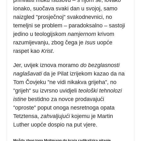
ionako, suočava svaki dan u svojoj, samo
naizgled ”prosječnoj” svakodnevnici, no
temeljni se problem – paradoksalno – sastoji
jedino u teologijskom
namjernom
krivom
razumijevanju, zbog čega je
Isus
uopće
raspet kao
Krist
.
Jer, uvijek iznova moramo
do bezglasnosti
naglašavati
da je Pilat izrijekom kazao da na
Tom Čovjeku ”ne vidi nikakva grijeha”, no
”grijeh” su izvrsno uvidjeli
teološki tehnolozi
istine
bestidno za novce prodavajući
”oproste” poput onoga nesretnoga opata
Tetztensa,
zahvaljujući
kojemu je Martin
Luther uopće dospio na put vjere.
Možda zbog toga Moltmann do kraja radikalizira pitanje