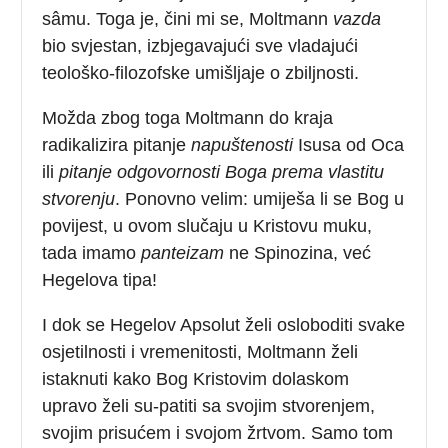
sâmu. Toga je, čini mi se, Moltmann
vazda
bio svjestan, izbjegavajući sve vladajući
teološko-filozofske umišljaje o zbiljnosti.
Možda zbog toga Moltmann do kraja
radikalizira pitanje
napuštenosti
Isusa od Oca
ili
pitanje odgovornosti Boga prema vlastitu
stvorenju
. Ponovno velim: umiješa li se Bog u
povijest, u ovom slučaju u Kristovu muku,
tada imamo
panteizam
ne Spinozina, već
Hegelova tipa!
I dok se Hegelov Apsolut želi osloboditi svake
osjetilnosti i vremenitosti, Moltmann želi
istaknuti kako Bog Kristovim dolaskom
upravo želi su-patiti sa svojim stvorenjem,
svojim prisućem i svojom žrtvom. Samo tom