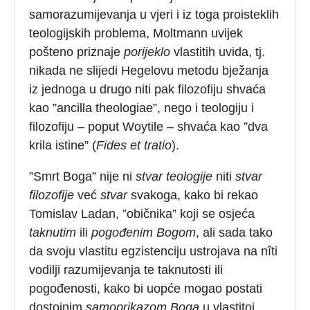
samorazumijevanja u vjeri i iz toga proisteklih
teologijskih problema, Moltmann uvijek
pošteno priznaje
porijeklo
vlastitih uvida, tj.
nikada ne slijedi Hegelovu metodu bježanja
iz jednoga u drugo niti pak filozofiju shvaća
kao ”ancilla theologiae”, nego i teologiju i
filozofiju – poput Woytile – shvaća kao ”dva
krila istine” (
Fides et tratio
).
”Smrt Boga” nije ni
stvar teologije
niti
stvar
filozofije
već
stvar
svakoga, kako bi rekao
Tomislav Ladan, ”običnika” koji se osjeća
taknutim
ili
pogođenim Bogom
, ali sada tako
da svoju vlastitu egzistenciju ustrojava na nîti
vodilji razumijevanja te taknutosti ili
pogođenosti, kako bi uopće mogao postati
dostojnim
samoprikazom Boga
u vlastitoj