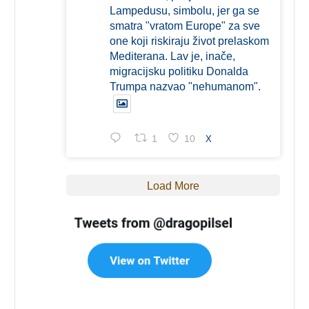
Lampedusu, simbolu, jer ga se
smatra "vratom Europe" za sve
one koji riskiraju život prelaskom
Mediterana. Lav je, inače,
migracijsku politiku Donalda
Trumpa nazvao "nehumanom".
1
10
X
Load More