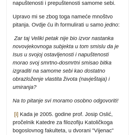
napuštenosti i prepuštenosti samome sebi.
Upravo mi se zbog toga nameće mnoštvo
pitanja. Ovdje ću ih formulirati u samo
jedno
:
Zar taj Veliki petak nije bio izvor nastanka
novovjekovnoga subjekta u tom smislu da je
Isus u svojoj ostavljenosti i napuštenosti
morao svoj smrtno-dosmrtni smisao bitka
izgraditi na samome sebi kao dostatno
obrazloženje vlastita života (navještaja) i
umiranja?
Na to pitanje svi moramo
osobno odgovoriti!
[i]
Kada je 2005. godine prof. Josip Oslić,
pročelnik Katedre za filozofiju Katoličkoga
bogoslovnog fakulteta, u dvorani ”Vijenac”