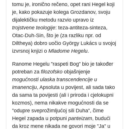
tomu je, ironično rečeno, opet rani Hegel koji
je, kako pokazuje kolega Grozdanov, svoju
dijalektičku metodu razvio upravo iz
trojstvene teologije
: teza-antiteza-sinteza,
Otac-Duh-Sin, što je (za razliku npr. od
Diltheya) dobro uočio György Lukács u svojoj
izvrsnoj knjizi o
Mladome Hegelu
.
Ranome Hegelu ”raspeti Bog” bio je također
potreban za
filozofsko
objašnjenje
mogućnosti ulaska transcendencije u
imanenciju
, Apsoluta u povijest, ali sada tako
da sama ta povijesti (ali i priroda i cjelokupni
kozmos), nema nikakve mogućnosti da se
”odupre sveprožimljućoj sili Duha”, čime
Hegel zapada u potpuni
panteizam
, budući
da kroz mene nikada ne govori moje ”Ja” u