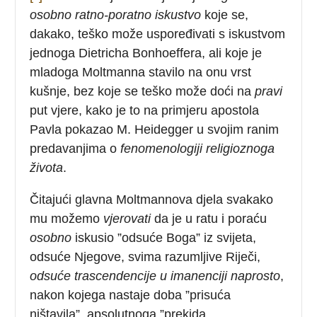
osobno ratno-poratno iskustvo
koje se,
dakako, teško može uspoređivati s iskustvom
jednoga Dietricha Bonhoeffera, ali koje je
mladoga Moltmanna stavilo na onu vrst
kušnje, bez koje se teško može doći na
pravi
put vjere, kako je to na primjeru apostola
Pavla pokazao M. Heidegger u svojim ranim
predavanjima o
fenomenologiji religioznoga
života
.
Čitajući glavna Moltmannova djela svakako
mu možemo
vjerovati
da je u ratu i poraću
osobno
iskusio ”odsuće Boga” iz svijeta,
odsuće Njegove, svima razumljive Riječi,
odsuće trascendencije u imanenciji naprosto
,
nakon kojega nastaje doba ”prisuća
ništavila”, apsolutnoga ”prekida