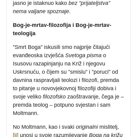
jasno je istaknuo kako
bez ”prijateljstva”
nema valjane spoznaje
.
Bog-je-mrtav-filozofija i Bog-je-mrtav-
teologija
”Smrt Boga” iskusili smo najprije čitajući
evanđeoska izvješća
Svetoga pisma
o
Isusovu razapinjanju na Križ i njegovu
Uskrsnuću, o čijem su ”smislu” i ”poruci” od
davnina raspravljali teolozi i filozofi, premda
to pitanje u novovjekovnoj filozofiji dobiva i
svoje veliko
filozofsko
zaoštravanje, čega je –
premda teolog – potpuno svjestan i sam
Moltmann.
No Moltmann, kao i svaki
originalni
mislitelj,
[ii]
unosi u svoje razumijevanje
Boga na križu