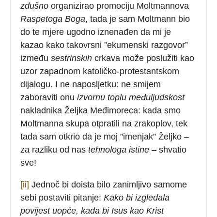
zdušno
organizirao promociju Moltmannova
Raspetoga Boga
, tada je sam Moltmann bio
do te mjere ugodno iznenađen da mi je
kazao kako takovrsni ”ekumenski razgovor”
između
sestrinskih
crkava može poslužiti kao
uzor zapadnom katoličko-protestantskom
dijalogu. I ne naposljetku: ne smijem
zaboraviti onu
izvornu toplu međuljudskost
nakladnika Željka Međimoreca: kada smo
Moltmanna skupa otpratili na zrakoplov, tek
tada sam otkrio da je moj ”imenjak” Željko –
za razliku od nas
tehnologa istine
– shvatio
sve!
[ii]
Jednoč bi doista bilo zanimljivo samome
sebi postaviti pitanje:
Kako bi izgledala
povijest uopće, kada bi Isus kao Krist