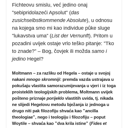
Fichteovu smislu, već jedino onaj
”sebipridolazeći Apsolut” (
das
zusichselbstkommende Absolute
), u odnosu
na kojega smo mi kao individue pûke sluge
”lukavstva uma” (
List der Vernunft
). Pritom u
pozadini uvijek ostaje vrlo teško pitanje: ”Tko
to znade?” – Bog, čovjek ili možda
samo i
jedino
Hegel?
Moltmann – za razliku od Hegela – ostaje u svojoj
nakani
mnogo skromniji
: premda vazda ustrajava u
pokušaju vlastita samorazumijevanja u vjeri i iz toga
proisteklih teologijskih problema, Moltmann uvijek
pošteno priznaje
porijeklo
vlastitih uvida, tj. nikada
ne slijedi Hegelovu metodu bježanja iz jednoga u
drugo niti pak filozofiju shvaća kao ”ancilla
theologiae”, nego i teologiju i filozofiju – poput
Woytile – shvaća kao ”dva krila istine” (
Fides et