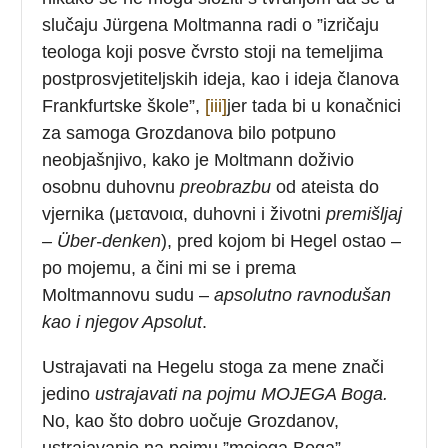
slučaju Jürgena Moltmanna radi o ”izričaju
teologa koji posve čvrsto stoji na temeljima
postprosvjetiteljskih ideja, kao i ideja članova
Frankfurtske škole”,
[iii]
jer tada bi u konačnici
za samoga Grozdanova bilo potpuno
neobjašnjivo, kako je Moltmann doživio
osobnu duhovnu
preobrazbu
od ateista do
vjernika (μετανοια, duhovni i životni
premišljaj
– Über-denken
), pred kojom bi Hegel ostao –
po mojemu, a čini mi se i prema
Moltmannovu sudu –
apsolutno ravnodušan
kao i njegov Apsolut
.
Ustrajavati na Hegelu stoga za mene znači
jedino
ustrajavati na pojmu MOJEGA Boga.
No, kao što dobro uočuje Grozdanov,
ustrajavanje na pojmu ”mojega Boga”