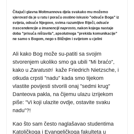
Čitajući glavna Moltmannova djela svakako mu možemo
vjerovati
da je u ratu i poraću
osobno
iskusio ”odsuće Boga” iz
svijeta, odsuće Njegove, svima razumljive Riječi,
odsuće
trascendencije u imanenciji naprosto
, nakon kojega nastaje
doba ”prisuća ništavila”, apsolutnoga ”prekida komunikacije”
ne samo s Bogom, nego s Bližnjim i svijetom u cjelini
Ali kako Bog može su-patiti sa svojim
stvorenjem ukoliko smo ga ubili ”Mi braćo”,
kako u
Zaratustri
kaže Friedrich Nietzsche, i
otkuda crpsti ”nadu” kada smo tijekom
vlastite povijesti stvorili onaj ”sedmi krug”
Danteova pakla, na čijemu ulazu izrijekom
piše: ”Vi koji ulazite ovdje, ostavite svaku
nadu”?!
Kao što sam često naglašavao studentima
Katoličkoga i Evangeličkoga fakulteta u