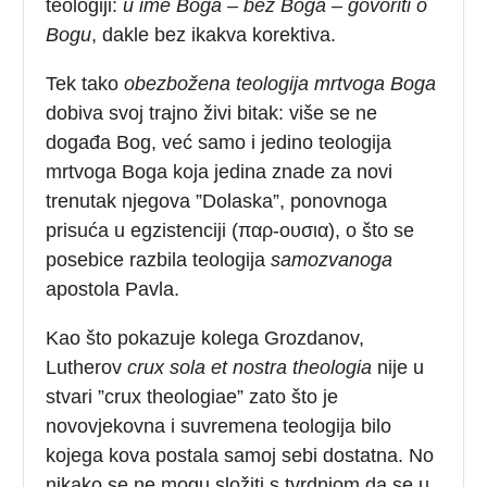
teologiji:
u ime Boga – bez Boga – govoriti o
Bogu
, dakle bez ikakva korektiva.
Tek tako
obezbožena teologija mrtvoga Boga
dobiva svoj trajno živi bitak: više se ne
događa Bog, već samo i jedino teologija
mrtvoga Boga koja jedina znade za novi
trenutak njegova ”Dolaska”, ponovnoga
prisuća u egzistenciji (παρ-ουσια), o što se
posebice razbila teologija
samozvanoga
apostola Pavla.
Kao što pokazuje kolega Grozdanov,
Lutherov
crux sola et nostra theologia
nije u
stvari ”crux theologiae” zato što je
novovjekovna i suvremena teologija bilo
kojega kova postala samoj sebi dostatna. No
nikako se ne mogu složiti s tvrdnjom da se u