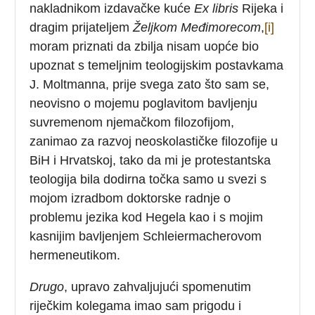
nakladnikom izdavačke kuće
Ex libris
Rijeka i
dragim prijateljem
Željkom Međimorecom
,
[i]
moram priznati da zbilja nisam uopće bio
upoznat s temeljnim teologijskim postavkama
J. Moltmanna, prije svega zato što sam se,
neovisno o mojemu poglavitom bavljenju
suvremenom njemačkom filozofijom,
zanimao za razvoj neoskolastičke filozofije u
BiH i Hrvatskoj, tako da mi je protestantska
teologija bila dodirna točka samo u svezi s
mojom izradbom doktorske radnje o
problemu jezika kod Hegela kao i s mojim
kasnijim bavljenjem Schleiermacherovom
hermeneutikom.
Drugo
, upravo zahvaljujući spomenutim
riječkim kolegama imao sam prigodu i