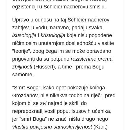
egzistenciji u Schleiermacherovu smislu.
Upravo u odnosu na taj Schleiermacherov
zahtjev, u vodu, naravno, padaju svaka
isusologija
i
kristologija
koje nisu pogođene
ničim osim unutarnjom dosljednošću vlastite
”teorije”, zbog čega im se može opravdano
prigovoriti da su potpuno
rezistentne
prema
zbiljnosti
(Husserl), a time i prema Bogu
samome.
”Smrt Boga”, kako opet pokazuje kolega
Grozdanov, nije nikakva ”odbojna riječ”, pred
kojom bi se
svi
najradije skrili do
neprepoznatljivosti poput Isusovih učenika,
jer ”smrt Boga” ne znači ništa drugo nego
vlastitu povijesnu samoskrivljenost
(Kant)