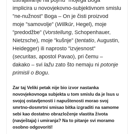
implicira u novovjekovno-subjektivnom smislu
”ne-nužnost” Boga – On je čisti proizvod
moje ”samovolje” (
Willkür
, Hegel), moje
”predodžbe” (
Vorstellung
, Schopenhauer,
Nietzsche), moje ”kušnje” (
tentatio
, Augustin,
Heidegger) ili naprosto ”izvjesnost”
(
securitas
, apostol Pavao), pri čemu –
dakako – svi
lažu
zato što nemaju ni
potonje
primisli o Bogu
.
Zar taj Veliki petak nije bio izvor nastanka
novovjekovnoga subjekta u tom smislu da je Isus u
svojoj ostavljenosti i napuštenosti morao svoj
smrtno-dosmrtni smisao bitka izgraditi na samome
sebi kao dostatno obrazloženje vlastita života
(navještaja) i umiranja? Na to pitanje svi moramo
osobno odgovoriti!