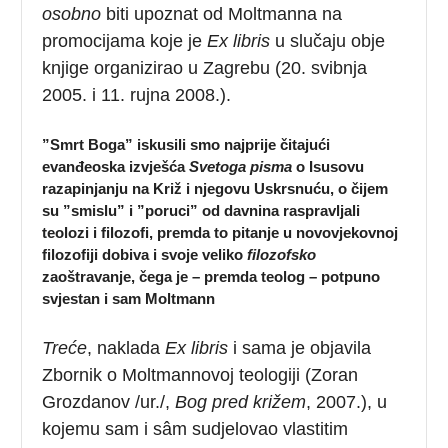
osobno
biti upoznat od Moltmanna na
promocijama koje je
Ex libris
u slučaju obje
knjige organizirao u Zagrebu (20. svibnja
2005. i 11. rujna 2008.).
”Smrt Boga” iskusili smo najprije čitajući
evanđeoska izvješća
Svetoga pisma
o Isusovu
razapinjanju na Križ i njegovu Uskrsnuću, o čijem
su ”smislu” i ”poruci” od davnina raspravljali
teolozi i filozofi, premda to pitanje u novovjekovnoj
filozofiji dobiva i svoje veliko
filozofsko
zaoštravanje, čega je – premda teolog – potpuno
svjestan i sam Moltmann
Treće
, naklada
Ex libris
i sama je objavila
Zbornik o Moltmannovoj teologiji (Zoran
Grozdanov /ur./,
Bog pred križem
, 2007.), u
kojemu sam i sâm sudjelovao vlastitim