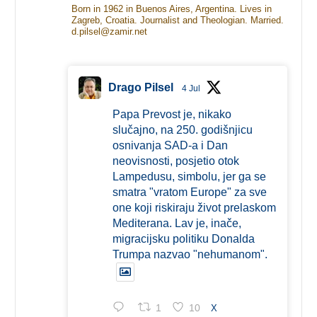
Born in 1962 in Buenos Aires, Argentina. Lives in
Zagreb, Croatia. Journalist and Theologian. Married.
d.pilsel@zamir.net
Drago Pilsel
4 Jul
Papa Prevost je, nikako
slučajno, na 250. godišnjicu
osnivanja SAD-a i Dan
neovisnosti, posjetio otok
Lampedusu, simbolu, jer ga se
smatra "vratom Europe" za sve
one koji riskiraju život prelaskom
Mediterana. Lav je, inače,
migracijsku politiku Donalda
Trumpa nazvao "nehumanom".
1
10
X