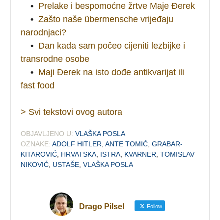
•
Prelake i bespomoćne žrtve Maje Đerek
•
Zašto naše übermensche vrijeđaju
narodnjaci?
•
Dan kada sam počeo cijeniti lezbijke i
transrodne osobe
•
Maji Đerek na isto dođe antikvarijat ili
fast food
> Svi tekstovi ovog autora
OBJAVLJENO U:
VLAŠKA POSLA
OZNAKE:
ADOLF HITLER
,
ANTE TOMIĆ
,
GRABAR-
KITAROVIĆ
,
HRVATSKA
,
ISTRA
,
KVARNER
,
TOMISLAV
NIKOVIĆ
,
USTAŠE
,
VLAŠKA POSLA
Drago Pilsel
Follow