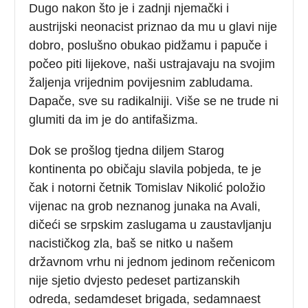
Dugo nakon što je i zadnji njemački i
austrijski neonacist priznao da mu u glavi nije
dobro, poslušno obukao pidžamu i papuče i
počeo piti lijekove, naši ustrajavaju na svojim
žaljenja vrijednim povijesnim zabludama.
Dapače, sve su radikalniji. Više se ne trude ni
glumiti da im je do antifašizma.
Dok se prošlog tjedna diljem Starog
kontinenta po običaju slavila pobjeda, te je
čak i notorni četnik Tomislav Nikolić položio
vijenac na grob neznanog junaka na Avali,
dičeći se srpskim zaslugama u zaustavljanju
nacističkog zla, baš se nitko u našem
državnom vrhu ni jednom jedinom rečenicom
nije sjetio dvjesto pedeset partizanskih
odreda, sedamdeset brigada, sedamnaest