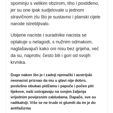
spominju s velikim obzirom, tiho i postiđeno,
jer su one ipak sudjelovale u jednom
stravičnom zlu što je sustavno i planski cijele
narode istrebljivalo.
Ubijene naciste i suradnike nacista se
oplakuje u nelagodi, s nužnim odmakom,
naglašavajući kako oni nisu bez grijeha, već
da su, naprotiv, često bili i gori od svojih
krvnika.
Dugo nakon što je i zadnji njemački i austrijski
neonacist priznao da mu u glavi nije dobro,
poslušno obukao pidžamu i papuče i počeo piti
lijekove, naši ustrajavaju na svojim žaljenja
vrijednim povijesnim zabludama. Dapače, sve su
radikalniji. Više se ne trude ni glumiti da im je do
antifašizma