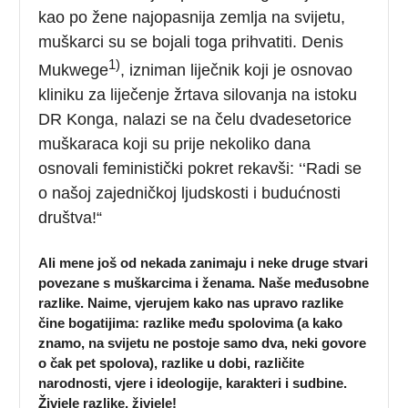
kao po žene najopasnija zemlja na svijetu,
muškarci su se bojali toga prihvatiti. Denis
1)
Mukwege
, izniman liječnik koji je osnovao
kliniku za liječenje žrtava silovanja na istoku
DR Konga, nalazi se na čelu dvadesetorice
muškaraca koji su prije nekoliko dana
osnovali feministički pokret rekavši: ‘‘Radi se
o našoj zajedničkoj ljudskosti i budućnosti
društva!“
Ali mene još od nekada zanimaju i neke druge stvari
povezane s muškarcima i ženama. Naše međusobne
razlike. Naime, vjerujem kako nas upravo razlike
čine bogatijima: razlike među spolovima (a kako
znamo, na svijetu ne postoje samo dva, neki govore
o čak pet spolova), razlike u dobi, različite
narodnosti, vjere i ideologije, karakteri i sudbine.
Živjele razlike, živjele!