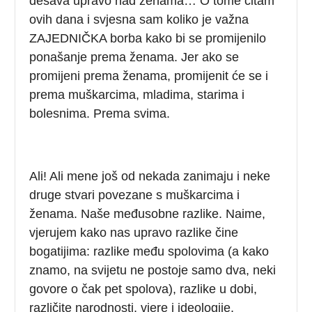
dešava upravo nad ženama… O tome čitam
ovih dana i svjesna sam koliko je važna
ZAJEDNIČKA borba kako bi se promijenilo
ponašanje prema ženama. Jer ako se
promijeni prema ženama, promijenit će se i
prema muškarcima, mladima, starima i
bolesnima. Prema svima.
Ali! Ali mene još od nekada zanimaju i neke
druge stvari povezane s muškarcima i
ženama. Naše međusobne razlike. Naime,
vjerujem kako nas upravo razlike čine
bogatijima: razlike među spolovima (a kako
znamo, na svijetu ne postoje samo dva, neki
govore o čak pet spolova), razlike u dobi,
različite narodnosti, vjere i ideologije,