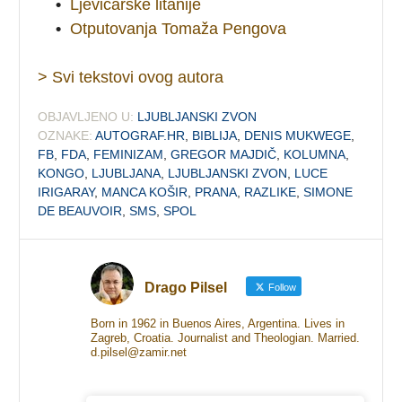
•
Ljevičarske litanije
•
Otputovanja Tomaža Pengova
> Svi tekstovi ovog autora
OBJAVLJENO U:
LJUBLJANSKI ZVON
OZNAKE:
AUTOGRAF.HR
,
BIBLIJA
,
DENIS MUKWEGE
,
FB
,
FDA
,
FEMINIZAM
,
GREGOR MAJDIČ
,
KOLUMNA
,
KONGO
,
LJUBLJANA
,
LJUBLJANSKI ZVON
,
LUCE
IRIGARAY
,
MANCA KOŠIR
,
PRANA
,
RAZLIKE
,
SIMONE
DE BEAUVOIR
,
SMS
,
SPOL
Drago Pilsel
Follow
Born in 1962 in Buenos Aires, Argentina. Lives in
Zagreb, Croatia. Journalist and Theologian. Married.
d.pilsel@zamir.net