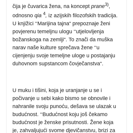
3)
čija je čuvarica žena, na koncept
prane
,
4
odnosno
qia
,
iz azijskih filozofskih tradicija.
U knjižici ‘‘Marijina tajna“ prepoznaje ženi
povjerenu temeljnu ulogu ‘‘utjelovljenja
božanskoga na zemlji“. To znači da muška
narav naše kulture sprečava žene ‘‘u
cijenjenju svoje temeljne uloge u postajanju
duhovnom supstancom čovječanstva“.
U muku i tišini, koja je uranjanje u se i
počivanje u sebi kako bismo se obnovile i
nahranile svoju punoću, dešava se ulazak u
budućnost. ‘‘Budućnost koju još čekamo
budućnost je ženske prisutnosti. Žene koja
je, zahvaljujući svome djevičanstvu, brizi za