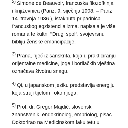
2)
Simone de Beauvoir, francuska filozofkinja
i književnica (Pariz, 9. siječnja 1908. – Pariz
14. travnja 1986.), istaknuta pripadnica
francuskog egzistencijalizma, napisala je više
romana te kultni ‘‘Drugi spol“, svojevrsnu
bibliju ženske emancipacije.
3)
Prana, riječ iz sanskrita, koja u prakticiranju
orijentalne medicine, joge i borilačkih vještina
označava životnu snagu.
4)
Qi, u japanskom jeziku predstavlja energiju
koja struji tijelom i oko njega.
5)
Prof. dr. Gregor Majdič, slovenski
znanstvenik, endokrinolog, embriolog, pisac.
Doktorirao na Medicinskom fakultetu u