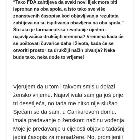
‘‘Tako FDA zahtijeva da svaki novi lijek mora biti
isproban na oba spola, a isto tako sve više
znanstvenih časopisa kod objavljivanja rezultata
zahtijeva da su ispitivanja obavljena na oba spola.“
Što ako je farmaceutska revolucije ujedno i
najavljivačica drukčijih vremena? Vremena kada će
se poštovati čuvarice daha i života, kada će se
otvoriti prostor za drukčiji način bivanja? Neka
bude tako, neka dođe to vrijeme!
Vjerujem da u tom i takvom smislu dolazi
žensko vrijeme. Najavljivala sam ga još prije
tri desetljeća, no tada me nitko nije slušao.
Sjećam se da sam, u Cankarevom domu,
imala predavanje o ženskom načinu vođenja.
Moje je predavanje u cijelosti objavio tadašnji
jedini časopis za menadžere. No, promijenili