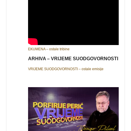
EKUMENA – ostale tribine
ARHIVA – VRIJEME SUODGOVORNOSTI
VRIJEME SUODGOVORNOSTI – ostale emisije