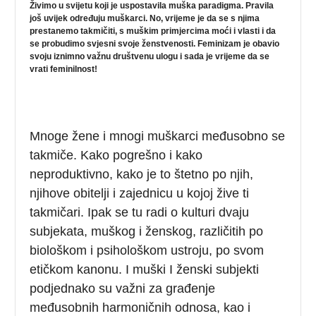
Živimo u svijetu koji je uspostavila muška paradigma. Pravila
još uvijek određuju muškarci. No, vrijeme je da se s njima
prestanemo takmičiti, s muškim primjercima moći i vlasti i da
se probudimo svjesni svoje ženstvenosti. Feminizam je obavio
svoju iznimno važnu društvenu ulogu i sada je vrijeme da se
vrati feminilnost!
Mnoge žene i mnogi muškarci međusobno se
takmiče. Kako pogrešno i kako
neproduktivno, kako je to štetno po njih,
njihove obitelji i zajednicu u kojoj žive ti
takmičari. Ipak se tu radi o kulturi dvaju
subjekata, muškog i ženskog, različitih po
biološkom i psihološkom ustroju, po svom
etičkom kanonu. I muški I ženski subjekti
podjednako su važni za građenje
međusobnih harmoničnih odnosa, kao i