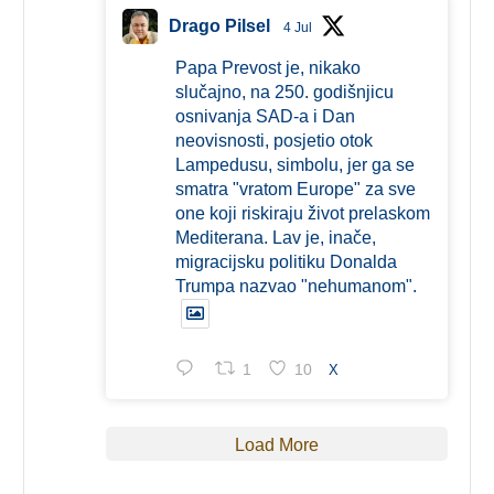
Drago Pilsel
4 Jul
Papa Prevost je, nikako
slučajno, na 250. godišnjicu
osnivanja SAD-a i Dan
neovisnosti, posjetio otok
Lampedusu, simbolu, jer ga se
smatra "vratom Europe" za sve
one koji riskiraju život prelaskom
Mediterana. Lav je, inače,
migracijsku politiku Donalda
Trumpa nazvao "nehumanom".
1
10
X
Load More