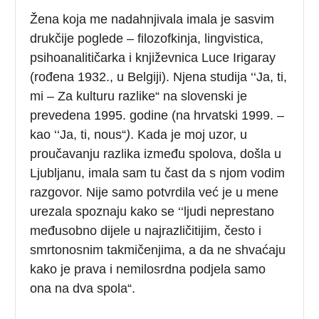
Žena koja me nadahnjivala imala je sasvim
drukčije poglede – filozofkinja, lingvistica,
psihoanalitičarka i književnica Luce Irigaray
(rođena 1932., u Belgiji). Njena studija ‘‘Ja, ti,
mi – Za kulturu razlike“ na slovenski je
prevedena 1995. godine (na hrvatski 1999. –
kao ‘‘Ja, ti, nous“
)
. Kada je moj uzor, u
proučavanju razlika između spolova, došla u
Ljubljanu, imala sam tu čast da s njom vodim
razgovor. Nije samo potvrdila već je u mene
urezala spoznaju kako se ‘‘ljudi neprestano
međusobno dijele u najrazličitijim, često i
smrtonosnim takmičenjima, a da ne shvaćaju
kako je prava i nemilosrdna podjela samo
ona na dva spola“.