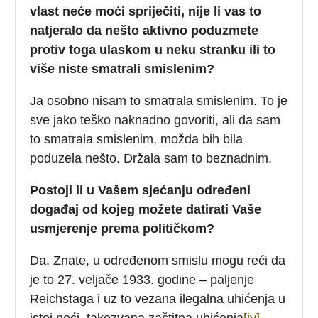
vlast neće moći spriječiti, nije li vas to
natjeralo da nešto aktivno poduzmete
protiv toga ulaskom u neku stranku ili to
više niste smatrali smislenim?
Ja osobno nisam to smatrala smislenim. To je
sve jako teško naknadno govoriti, ali da sam
to smatrala smislenim, možda bih bila
poduzela nešto. Držala sam to beznadnim.
Postoji li u Vašem sjećanju određeni
događaj od kojeg možete datirati Vaše
usmjerenje prema političkom?
Da. Znate, u određenom smislu mogu reći da
je to 27. veljače 1933. godine – paljenje
Reichstaga i uz to vezana ilegalna uhićenja u
istoj noći, takozvana zaštitna uhićenja
[iv]
.