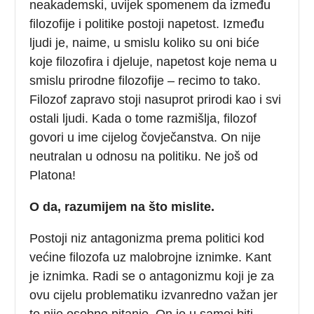
neakademski, uvijek spomenem da između
filozofije i politike postoji napetost. Između
ljudi je, naime, u smislu koliko su oni biće
koje filozofira i djeluje, napetost koje nema u
smislu prirodne filozofije – recimo to tako.
Filozof zapravo stoji nasuprot prirodi kao i svi
ostali ljudi. Kada o tome razmišlja, filozof
govori u ime cijelog čovječanstva. On nije
neutralan u odnosu na politiku. Ne još od
Platona!
O da, razumijem na što mislite.
Postoji niz antagonizma prema politici kod
većine filozofa uz malobrojne iznimke. Kant
je iznimka. Radi se o antagonizmu koji je za
ovu cijelu problematiku izvanredno važan jer
to nije osobno pitanje. On je u samoj biti