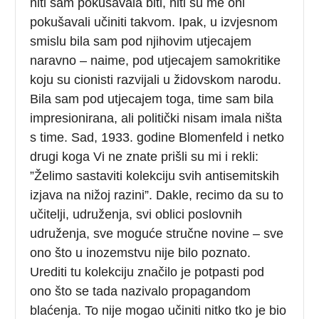
niti sam pokušavala biti, niti su me oni
pokušavali učiniti takvom. Ipak, u izvjesnom
smislu bila sam pod njihovim utjecajem
naravno – naime, pod utjecajem samokritike
koju su cionisti razvijali u židovskom narodu.
Bila sam pod utjecajem toga, time sam bila
impresionirana, ali politički nisam imala ništa
s time. Sad, 1933. godine Blomenfeld i netko
drugi koga Vi ne znate prišli su mi i rekli:
”Želimo sastaviti kolekciju svih antisemitskih
izjava na nižoj razini”. Dakle, recimo da su to
učitelji, udruženja, svi oblici poslovnih
udruženja, sve moguće stručne novine – sve
ono što u inozemstvu nije bilo poznato.
Urediti tu kolekciju značilo je potpasti pod
ono što se tada nazivalo propagandom
blaćenja. To nije mogao učiniti nitko tko je bio