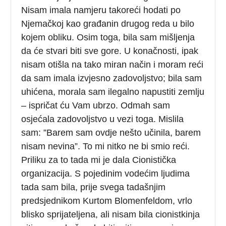
Nisam imala namjeru takoreći hodati po
Njemačkoj kao građanin drugog reda u bilo
kojem obliku. Osim toga, bila sam mišljenja
da će stvari biti sve gore. U konačnosti, ipak
nisam otišla na tako miran način i moram reći
da sam imala izvjesno zadovoljstvo; bila sam
uhićena, morala sam ilegalno napustiti zemlju
– ispričat ću Vam ubrzo. Odmah sam
osjećala zadovoljstvo u vezi toga. Mislila
sam: ”Barem sam ovdje nešto učinila, barem
nisam nevina”. To mi nitko ne bi smio reći.
Priliku za to tada mi je dala Cionistička
organizacija. S pojedinim vodećim ljudima
tada sam bila, prije svega tadašnjim
predsjednikom Kurtom Blomenfeldom, vrlo
blisko sprijateljena, ali nisam bila cionistkinja