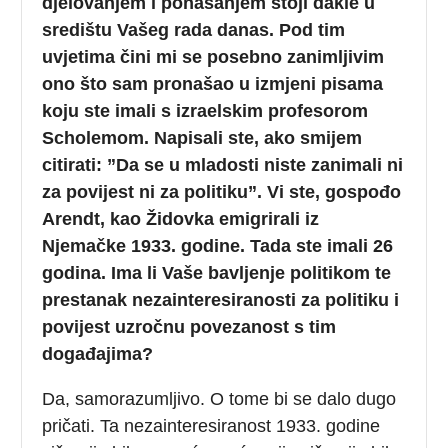
djelovanjem i ponašanjem stoji dakle u
središtu Vašeg rada danas. Pod tim
uvjetima čini mi se posebno zanimljivim
ono što sam pronašao u izmjeni pisama
koju ste imali s izraelskim profesorom
Scholemom. Napisali ste, ako smijem
citirati: ”Da se u mladosti niste zanimali ni
za povijest ni za politiku”. Vi ste, gospođo
Arendt, kao Židovka emigrirali iz
Njemačke 1933. godine. Tada ste imali 26
godina. Ima li Vaše bavljenje politikom te
prestanak nezainteresiranosti za politiku i
povijest uzročnu povezanost s tim
događajima?
Da, samorazumljivo. O tome bi se dalo dugo
pričati. Ta nezainteresiranost 1933. godine