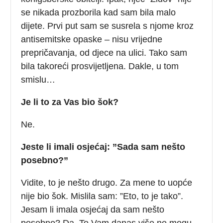
se nikada prozborila kad sam bila malo
dijete. Prvi put sam se susrela s njome kroz
antisemitske opaske – nisu vrijedne
prepričavanja, od djece na ulici. Tako sam
bila takoreći prosvijetljena. Dakle, u tom
smislu…
Je li to za Vas bio šok?
Ne.
Jeste li imali osjećaj: ”Sada sam nešto
posebno?”
Vidite, to je nešto drugo. Za mene to uopće
nije bio šok. Mislila sam: ”Eto, to je tako”.
Jesam li imala osjećaj da sam nešto
posebno? Da. To Vam danas više ne mogu