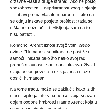
državne vlasti s druge strane: ”Ako ne postoji
sposobnost za …nepristranost zbog hinjenja
…ljubavi prema vlastitom narodu …tako da
se odaju laskave posjete prošlosti; tada se
ništa ne može učiniti. Mišljenja sam da to
nisu patrioti”.
Konačno, Arendt iznosi svoj životni
credo
ovime: ”Humanost se nikada ne postiže u
samoći i nikada tako što netko svoj rad
prepušta javnosti. Samo onaj tko svoj život i
svoju osobu povede u rizik javnosti može
dostići humanost”.
Na tome tragu, može se zaključiti kako iz tih
riječi i cijeloga intervjua uopće izbija snažan
dojam osobne hrabrosti Hanne Arendt koja u
svome nastojanju i potrebi za