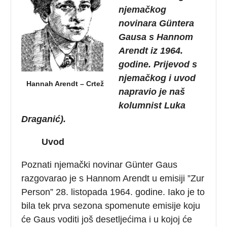
njemačkog
novinara Güntera
Gausa s Hannom
Arendt iz 1964.
godine. Prijevod s
njemačkog i uvod
Hannah Arendt – Crtež
napravio je naš
kolumnist Luka
Draganić).
Uvod
Poznati njemački novinar Günter Gaus
razgovarao je s Hannom Arendt u emisiji ”Zur
Person” 28. listopada 1964. godine. Iako je to
bila tek prva sezona spomenute emisije koju
će Gaus voditi još desetljećima
i u kojoj će