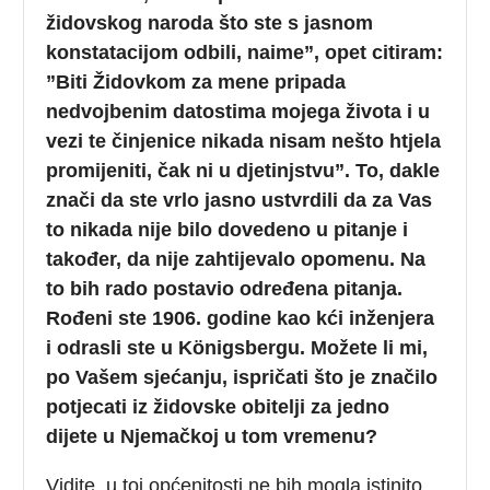
židovskog naroda što ste s jasnom
konstatacijom odbili, naime”, opet citiram:
”Biti Židovkom za mene pripada
nedvojbenim datostima mojega života i u
vezi te činjenice nikada nisam nešto htjela
promijeniti, čak ni u djetinjstvu”. To, dakle
znači da ste vrlo jasno ustvrdili da za Vas
to nikada nije bilo dovedeno u pitanje i
također, da nije zahtijevalo opomenu. Na
to bih rado postavio određena pitanja.
Rođeni ste 1906. godine kao kći inženjera
i odrasli ste u Königsbergu. Možete li mi,
po Vašem sjećanju, ispričati što je značilo
potjecati iz židovske obitelji za jedno
dijete u Njemačkoj u tom vremenu?
Vidite, u toj općenitosti ne bih mogla istinito