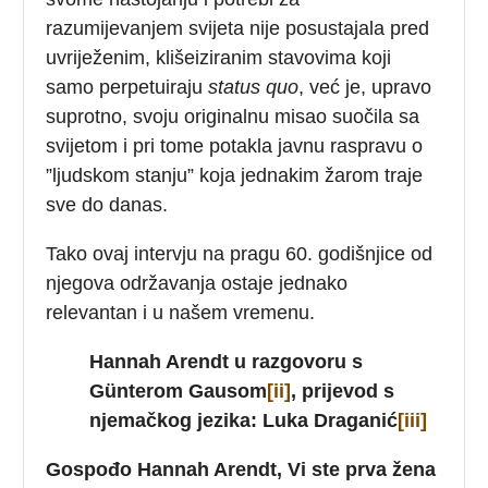
razumijevanjem svijeta nije posustajala pred
uvriježenim, klišeiziranim stavovima koji
samo perpetuiraju
status quo
, već je, upravo
suprotno, svoju originalnu misao suočila sa
svijetom i pri tome potakla javnu raspravu o
”ljudskom stanju” koja jednakim žarom traje
sve do danas.
Tako ovaj intervju na pragu 60. godišnjice od
njegova održavanja ostaje jednako
relevantan i u našem vremenu.
Hannah Arendt u razgovoru s
Günterom Gausom
[ii]
, prijevod s
njemačkog jezika: Luka Draganić
[iii]
Gospođo Hannah Arendt, Vi ste prva žena