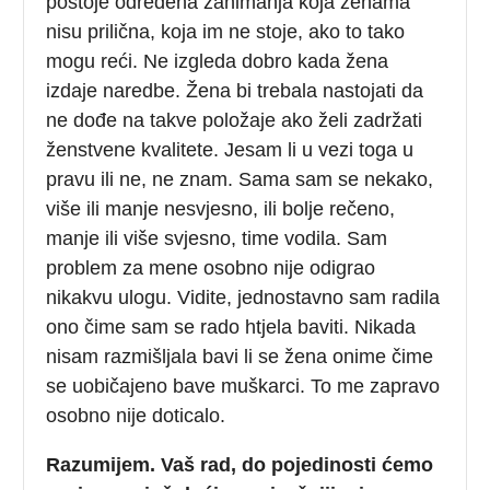
postoje određena zanimanja koja ženama
nisu prilična, koja im ne stoje, ako to tako
mogu reći. Ne izgleda dobro kada žena
izdaje naredbe. Žena bi trebala nastojati da
ne dođe na takve položaje ako želi zadržati
ženstvene kvalitete. Jesam li u vezi toga u
pravu ili ne, ne znam. Sama sam se nekako,
više ili manje nesvjesno, ili bolje rečeno,
manje ili više svjesno, time vodila. Sam
problem za mene osobno nije odigrao
nikakvu ulogu. Vidite, jednostavno sam radila
ono čime sam se rado htjela baviti. Nikada
nisam razmišljala bavi li se žena onime čime
se uobičajeno bave muškarci. To me zapravo
osobno nije doticalo.
Razumijem. Vaš rad, do pojedinosti ćemo