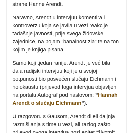
strane Hanne Arendt.
Naravno, Arendt u intervjuu komentira i
kontroverzu koja se javila u vezi reakcije
tadašnje javnosti, prije svega židovske
zajednice, na pojam ”banalnost zla” te na ton
kojim je knjiga pisana.
Samo koji tjedan ranije, Arendt je već bila
dala radijski intervjuu koji je u svojoj
potpunosti bio posvećen slučaju Eichmann i
holokaustu (prijevod toga intervjua objavljen
na portalu Autograf pod naslovom:
”
Hannah
Arendt o slučaju Eichmann
”
).
U razgovoru s Gausom, Arendt dijeli daljnja
razmišljanja s time u vezi, ali razlog zašto
prijevod ovoga intervjua nosi epitet ”životni”