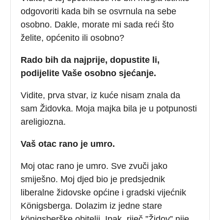
odgovoriti kada bih se osvrnula na sebe
osobno. Dakle, morate mi sada reći što
želite, općenito ili osobno?
Rado bih da najprije, dopustite li,
podijelite Vaše osobno sjećanje.
Vidite, prva stvar, iz kuće nisam znala da
sam Židovka. Moja majka bila je u potpunosti
areligiozna.
Vaš otac rano je umro.
Moj otac rano je umro. Sve zvuči jako
smiješno. Moj djed bio je predsjednik
liberalne židovske općine i gradski vijećnik
Königsberga. Dolazim iz jedne stare
königsberške obitelji. Ipak, riječ ”Židov” nije