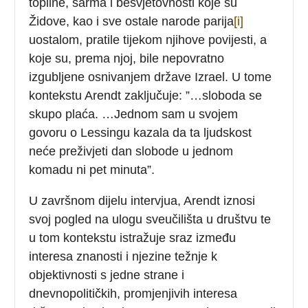
topline, šarma i besvjetovnosti koje su
Židove, kao i sve ostale narode parija
[i]
uostalom, pratile tijekom njihove povijesti, a
koje su, prema njoj, bile nepovratno
izgubljene osnivanjem države Izrael. U tome
kontekstu Arendt zaključuje: ”…sloboda se
skupo plaća. …Jednom sam u svojem
govoru o Lessingu kazala da ta ljudskost
neće preživjeti dan slobode u jednom
komadu ni pet minuta”.
U završnom dijelu intervjua, Arendt iznosi
svoj pogled na ulogu sveučilišta u društvu te
u tom kontekstu istražuje sraz između
interesa znanosti i njezine težnje k
objektivnosti s jedne strane i
dnevnopolitičkih, promjenjivih interesa