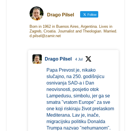
Drago Pilsel
Follow
Born in 1962 in Buenos Aires, Argentina. Lives in
Zagreb, Croatia. Journalist and Theologian. Married.
d.pilsel@zamir.net
Drago Pilsel
4 Jul
Papa Prevost je, nikako
slučajno, na 250. godišnjicu
osnivanja SAD-a i Dan
neovisnosti, posjetio otok
Lampedusu, simbolu, jer ga se
smatra "vratom Europe" za sve
one koji riskiraju život prelaskom
Mediterana. Lav je, inače,
migracijsku politiku Donalda
Trumpa nazvao "nehumanom".