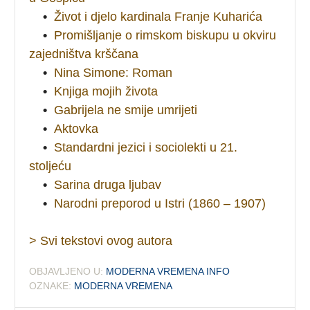
•
Život i djelo kardinala Franje Kuharića
•
Promišljanje o rimskom biskupu u okviru
zajedništva krščana
•
Nina Simone: Roman
•
Knjiga mojih života
•
Gabrijela ne smije umrijeti
•
Aktovka
•
Standardni jezici i sociolekti u 21.
stoljeću
•
Sarina druga ljubav
•
Narodni preporod u Istri (1860 – 1907)
> Svi tekstovi ovog autora
OBJAVLJENO U:
MODERNA VREMENA INFO
OZNAKE:
MODERNA VREMENA