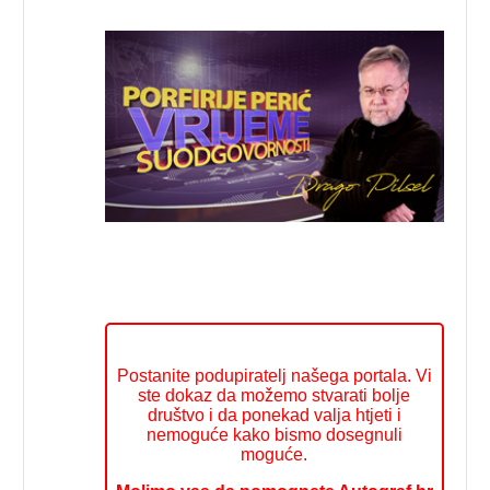
Postanite podupiratelj našega portala. Vi
ste dokaz da možemo stvarati bolje
društvo i da ponekad valja htjeti i
nemoguće kako bismo dosegnuli
moguće.