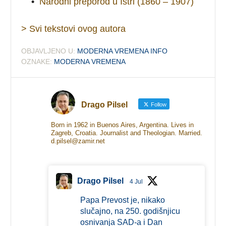
•
Narodni preporod u Istri (1860 – 1907)
> Svi tekstovi ovog autora
OBJAVLJENO U:
MODERNA VREMENA INFO
OZNAKE:
MODERNA VREMENA
Drago Pilsel
Follow
Born in 1962 in Buenos Aires, Argentina. Lives in
Zagreb, Croatia. Journalist and Theologian. Married.
d.pilsel@zamir.net
Drago Pilsel
4 Jul
Papa Prevost je, nikako
slučajno, na 250. godišnjicu
osnivanja SAD-a i Dan