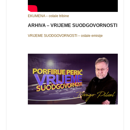
EKUMENA – ostale tribine
ARHIVA – VRIJEME SUODGOVORNOSTI
VRIJEME SUODGOVORNOSTI – ostale emisije