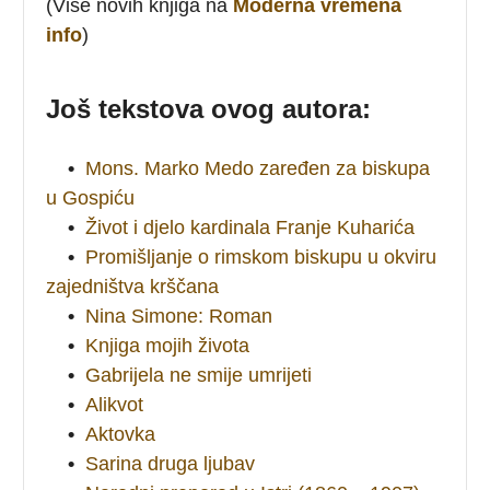
(Više novih knjiga na
Moderna vremena
info
)
Još tekstova ovog autora:
•
Mons. Marko Medo zaređen za biskupa
u Gospiću
•
Život i djelo kardinala Franje Kuharića
•
Promišljanje o rimskom biskupu u okviru
zajedništva krščana
•
Nina Simone: Roman
•
Knjiga mojih života
•
Gabrijela ne smije umrijeti
•
Alikvot
•
Aktovka
•
Sarina druga ljubav