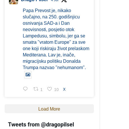
4 Jul
Papa Prevost je, nikako
slučajno, na 250. godišnjicu
osnivanja SAD-a i Dan
neovisnosti, posjetio otok
Lampedusu, simbolu, jer ga se
smatra "vratom Europe" za sve
one koji riskiraju život prelaskom
Mediterana. Lav je, inače,
migracijsku politiku Donalda
Trumpa nazvao "nehumanom".
1
10
X
Load More