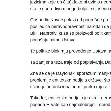
jezicima koje on čita), lako bi uvidio n
što je uporedivo mnogo bolje je riješeno 
Gospodin Kovač polazi od pogrešne premis
posljedica neravnopravnosti naroda i da
BiH. Naprotiv, kriza se proizvodi politik
ponašaju mimo Ustava.
Te politike blokiraju provođenje Ustava,
Ta zamjena teza traje od potpisivanja 
Zna se da je Daytonski sporazum manjkav
problem je entitetska podjela države, što
i čine je nefunkcionalnom i preko mjere 
Također, entitetska podjela je uzrok nera
pogađa Hrvate kao najmalobrojniji narod