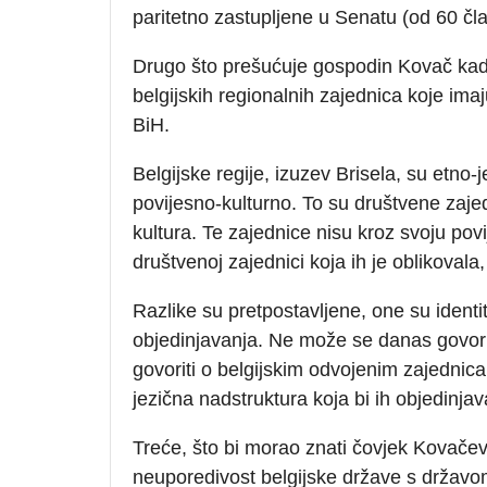
paritetno zastupljene u Senatu (od 60 čla
Drugo što prešućuje gospodin Kovač kada
belgijskih regionalnih zajednica koje ima
BiH.
Belgijske regije, izuzev Brisela, su etno-j
povijesno-kulturno. To su društvene zajedn
kultura. Te zajednice nisu kroz svoju povi
društvenoj zajednici koja ih je oblikovala,
Razlike su pretpostavljene, one su identi
objedinjavanja. Ne može se danas govor
govoriti o belgijskim odvojenim zajednic
jezična nadstruktura koja bi ih objedinjav
Treće, što bi morao znati čovjek Kovačev
neuporedivost belgijske države s državo