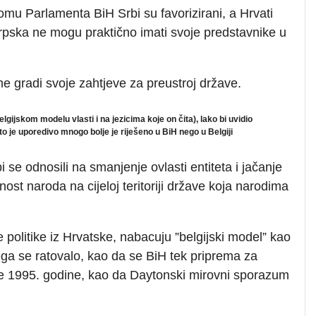
mu Parlamenta BiH Srbi su favorizirani, a Hrvati
Srpska ne mogu praktično imati svoje predstavnike u
me gradi svoje zahtjeve za preustroj države.
gijskom modelu vlasti i na jezicima koje on čita), lako bi uvidio
 je uporedivo mnogo bolje je riješeno u BiH nego u Belgiji
i se odnosili na smanjenje ovlasti entiteta i jačanje
ost naroda na cijeloj teritoriji države koja narodima
olitike iz Hrvatske, nabacuju ”belgijski model” kao
ega se ratovalo, kao da se BiH tek priprema za
ne 1995. godine, kao da Daytonski mirovni sporazum