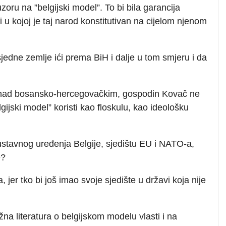
zoru na ”belgijski model”. To bi bila garancija
u kojoj je taj narod konstitutivan na cijelom njenom
usjedne zemlje ići prema BiH i dalje u tom smjeru i da
” nad bosansko-hercegovačkim, gospodin Kovač ne
ijski model” koristi kao floskulu, kao ideološku
ustavnog uređenja Belgije, sjedištu EU i NATO-a,
e?
er tko bi još imao svoje sjedište u državi koja nije
na literatura o belgijskom modelu vlasti i na