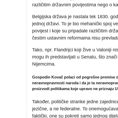
različitim državnim povijestima nego o k
Belgijska država je nastala tek 1830. godi
jednoj državi. To je bio mehanički spoj v
povijest i koje su pripadale različitim d
čestim ustavnim reformama nisu prevlada
Tako, npr. Flandrijci koji žive u Valoniji
mogu ih predstavljati u Senatu, što znači 
Nijemcima.
Gospodin Kovač polazi od pogrešne premise da j
neravnopravnosti naroda i da je ta neravnopra
proizvodi politikama koje upravo ne priznaju 
Također, političke stranke jedne zajednic
jezične, a ne federalne. To onemogućava p
faktički, one su pokreti samo jednog dijela