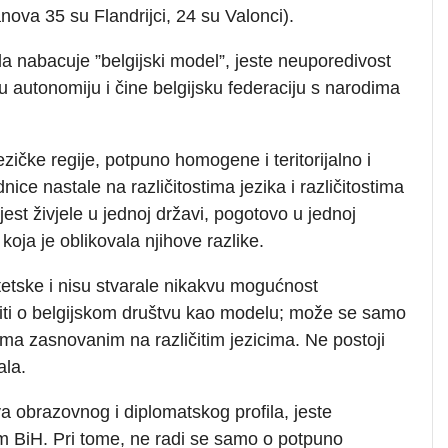
nova 35 su Flandrijci, 24 su Valonci).
 nabacuje ”belgijski model”, jeste neuporedivost
ju autonomiju i čine belgijsku federaciju s narodima
ezičke regije, potpuno homogene i teritorijalno i
ice nastale na različitostima jezika i različitostima
jest živjele u jednoj državi, pogotovo u jednoj
 koja je oblikovala njihove razlike.
tetske i nisu stvarale nikakvu mogućnost
iti o belgijskom društvu kao modelu; može se samo
ama zasnovanim na različitim jezicima. Ne postoji
ala.
a obrazovnog i diplomatskog profila, jeste
m BiH. Pri tome, ne radi se samo o potpuno