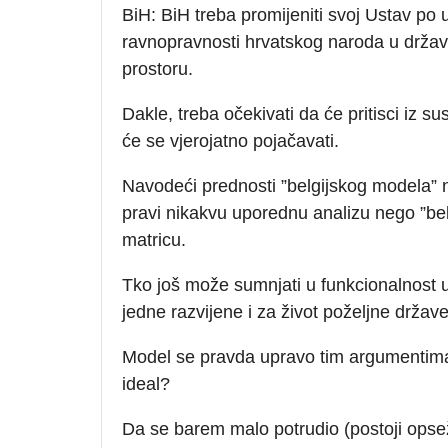
BiH: BiH treba promijeniti svoj Ustav po u
ravnopravnosti hrvatskog naroda u državi 
prostoru.
Dakle, treba očekivati da će pritisci iz s
će se vjerojatno pojačavati.
Navodeći prednosti ”belgijskog modela
pravi nikakvu uporednu analizu nego ”belg
matricu.
Tko još može sumnjati u funkcionalnost 
jedne razvijene i za život poželjne držav
Model se pravda upravo tim argumentima, j
ideal?
Da se barem malo potrudio (postoji opsež