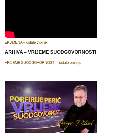
EKUMENA – ostale tribine
ARHIVA – VRIJEME SUODGOVORNOSTI
VRIJEME SUODGOVORNOSTI – ostale emisije