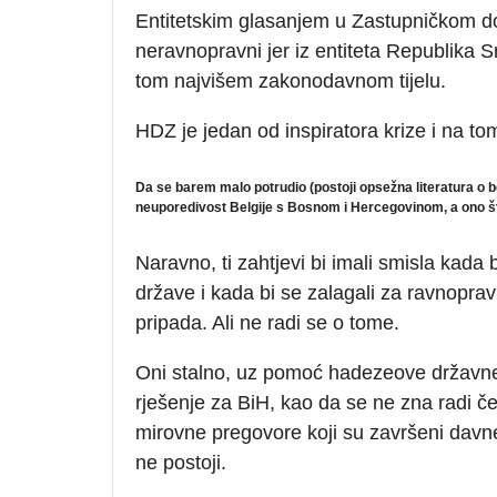
Entitetskim glasanjem u Zastupničkom do
neravnopravni jer iz entiteta Republika 
tom najvišem zakonodavnom tijelu.
HDZ je jedan od inspiratora krize i na to
Da se barem malo potrudio (postoji opsežna literatura o bel
neuporedivost Belgije s Bosnom i Hercegovinom, a ono što
Naravno, ti zahtjevi bi imali smisla kada b
države i kada bi se zalagali za ravnopravn
pripada. Ali ne radi se o tome.
Oni stalno, uz pomoć hadezeove državne p
rješenje za BiH, kao da se ne zna radi č
mirovne pregovore koji su završeni dav
ne postoji.