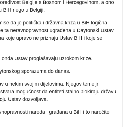
euporedivost Belgije s Bosnom i Hercegovinom, a ono
u BiH nego u Belgiji.
e da je politička i državna kriza u BiH logična
 je ta neravnopravnost ugrađena u Daytonski Ustav
ama koje upravo ne priznaju Ustav BiH i koje se
 a onda Ustav proglašavaju uzrokom krize.
Daytonskog sporazuma do danas.
 u nekim svojim dijelovima. Njegov temeljni
 stvara mogućnost da entiteti stalno blokiraju državu
koju Ustav dozvoljava.
vnopravnosti naroda i građana u BiH i to naročito
.