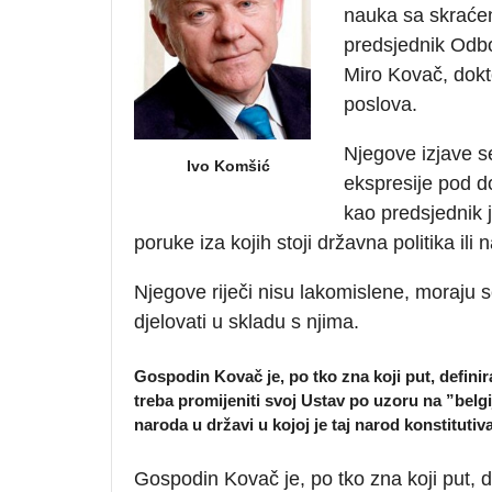
nauka sa skraćen
predsjednik Odbo
Miro Kovač, dokt
poslova.
Njegove izjave se
Ivo Komšić
ekspresije pod d
kao predsjednik 
poruke iza kojih stoji državna politika ili n
Njegove riječi nisu lakomislene, moraju s
djelovati u skladu s njima.
Gospodin Kovač je, po tko zna koji put, defini
treba promijeniti svoj Ustav po uzoru na ”belgi
naroda u državi u kojoj je taj narod konstituti
Gospodin Kovač je, po tko zna koji put, d