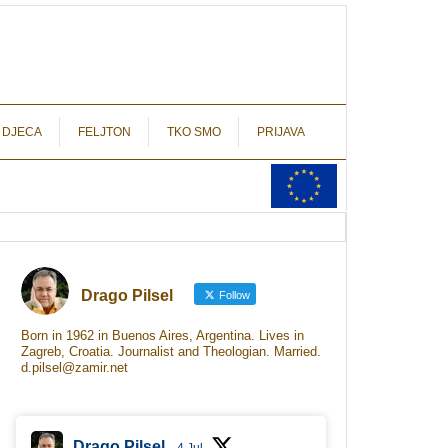
autograf.hr
novinarstvo s potpisom
 DJECA
FELJTON
TKO SMO
PRIJAVA
Drago Pilsel
Follow
Born in 1962 in Buenos Aires, Argentina. Lives in
Zagreb, Croatia. Journalist and Theologian. Married.
d.pilsel@zamir.net
Drago Pilsel