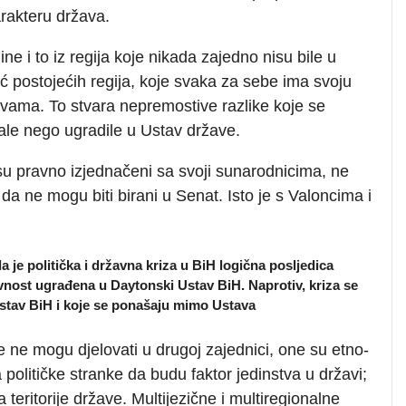
arakteru država.
ne i to iz regija koje nikada zajedno nisu bile u
eć postojećih regija, koje svaka za sebe ima svoju
ržavama. To stvara nepremostive razlike koje se
le nego ugradile u Ustav države.
 nisu pravno izjednačeni sa svoji sunarodnicima, ne
da ne mogu biti birani u Senat. Isto je s Valoncima i
e politička i državna kriza u BiH logična posljedica
vnost ugrađena u Daytonski Ustav BiH. Naprotiv, kriza se
Ustav BiH i koje se ponašaju mimo Ustava
e ne mogu djelovati u drugoj zajednici, one su etno-
olitičke stranke da budu faktor jedinstva u državi;
 teritorije države. Multijezične i multiregionalne