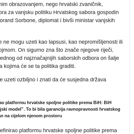
im obrazovanjem, nego hrvatski zvaničnik,
ra za vanjsku politiku Hrvatskog sabora gospodin
orand Sorbone, diplomat i bivši ministar vanjskih
 ne mogu uzeti kao lapsusi, kao nepromišljenosti ili
ojmom. On sigurno zna što znače njegove riječi,
jednog od najznačajnijih saborskih odbora on šalje
a kojima će se ta politika graditi.
e uzeti ozbiljno i znati da će susjedna država
rao platformu hrvatske spoljne politike prema BiH: BiH
jski model”. To bi bila garancija ravnopravnosti hrvatskog
van na cijelom njenom prostoru
efinirao platformu hrvatske spoljne politike prema