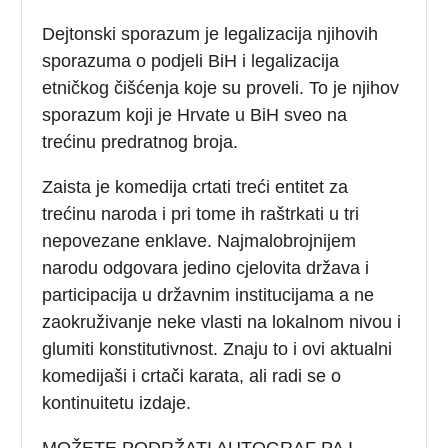
Dejtonski sporazum je legalizacija njihovih
sporazuma o podjeli BiH i legalizacija
etničkog čišćenja koje su proveli. To je njihov
sporazum koji je Hrvate u BiH sveo na
trećinu predratnog broja.
Zaista je komedija crtati treći entitet za
trećinu naroda i pri tome ih raštrkati u tri
nepovezane enklave. Najmalobrojnijem
narodu odgovara jedino cjelovita država i
participacija u državnim institucijama a ne
zaokruživanje neke vlasti na lokalnom nivou i
glumiti konstitutivnost. Znaju to i ovi aktualni
komedijaši i crtači karata, ali radi se o
kontinuitetu izdaje.
MOŽETE PODRŽATI AUTOGRAF PA I