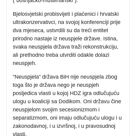
(”bošnjačko-muslimanski”).
Bjelosvjetski probisvijeti i plaćenici i hrvatski
ultrakonzervativci, na svojoj konferenciji prije
dva mjeseca, ustvrdili su da treći entitet
prirodno nastaje iz neuspjele države. Istina,
svaka neuspjela država traži rekonstrukciju,
ali prethodno treba utvrditi odakle dolazi
neuspjeh.
”Neuspjela” država BiH nije neuspjela zbog
toga što je država nego je neuspjeh
posljedica vlasti u kojoj HDZ igra odlučujuću
ulogu u koaliciji sa Dodikom. Oni državu čine
neuspjelom svojim secesionizmom i
separatizmom, oni imaju odlučujuću ulogu i u
zakonodavnoj, i u izvršnoj, i u pravosudnoj
vlasti.