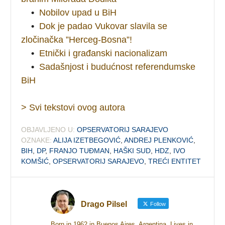
•
Nobilov upad u BiH
•
Dok je padao Vukovar slavila se
zločinačka ”Herceg-Bosna”!
•
Etnički i građanski nacionalizam
•
Sadašnjost i budućnost referendumske
BiH
> Svi tekstovi ovog autora
OBJAVLJENO U:
OPSERVATORIJ SARAJEVO
OZNAKE:
ALIJA IZETBEGOVIĆ
,
ANDREJ PLENKOVIĆ
,
BIH
,
DP
,
FRANJO TUĐMAN
,
HAŠKI SUD
,
HDZ
,
IVO
KOMŠIĆ
,
OPSERVATORIJ SARAJEVO
,
TREĆI ENTITET
Drago Pilsel
Follow
Born in 1962 in Buenos Aires, Argentina. Lives in