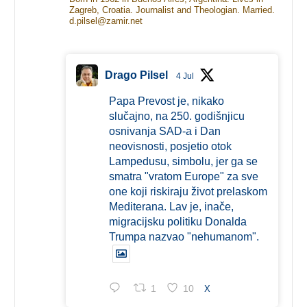
Zagreb, Croatia. Journalist and Theologian. Married.
d.pilsel@zamir.net
Drago Pilsel
4 Jul
Papa Prevost je, nikako
slučajno, na 250. godišnjicu
osnivanja SAD-a i Dan
neovisnosti, posjetio otok
Lampedusu, simbolu, jer ga se
smatra "vratom Europe" za sve
one koji riskiraju život prelaskom
Mediterana. Lav je, inače,
migracijsku politiku Donalda
Trumpa nazvao "nehumanom".
1
10
X