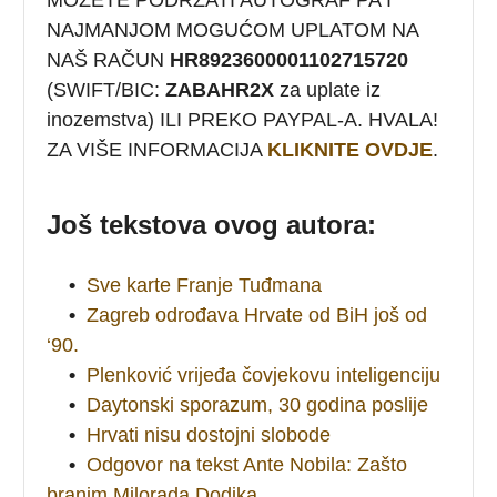
NAJMANJOM MOGUĆOM UPLATOM NA
NAŠ RAČUN
HR8923600001102715720
(SWIFT/BIC:
ZABAHR2X
za uplate iz
inozemstva) ILI PREKO PAYPAL-A. HVALA!
ZA VIŠE INFORMACIJA
KLIKNITE OVDJE
.
Još tekstova ovog autora:
•
Sve karte Franje Tuđmana
•
Zagreb odrođava Hrvate od BiH još od
‘90.
•
Plenković vrijeđa čovjekovu inteligenciju
•
Daytonski sporazum, 30 godina poslije
•
Hrvati nisu dostojni slobode
•
Odgovor na tekst Ante Nobila: Zašto
branim Milorada Dodika