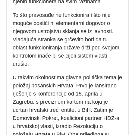
njenih funkcionera na svim razinama.
To što pravosuđe ne funkcionira i što nije
moguće postići ni elementarni dogovor o
njegovom ustrojstvu sklanja se iz javnosti.
Vladajuća stranka se grčevito bori da tu
oblast funkcioniranja države drži pod svojom
kontrolom inače bi se cijeli sistem vlasti
urušio.
U takvim okolnostima glavna politička tema je
položaj bosanskih Hrvata. Prvo je lansirano
rješenje s konferencije od 15. aprila u
Zagrebu, s preciznom kartom na koju je
ucrtan hrvatski treći entitet u BiH. Zatim je
Domovinski Pokret, koalicioni partner HDZ-a
u hrvatskoj vlasti, izradio Rezoluciju o
položaju Hrvata u BiH. Oba prijedloga su