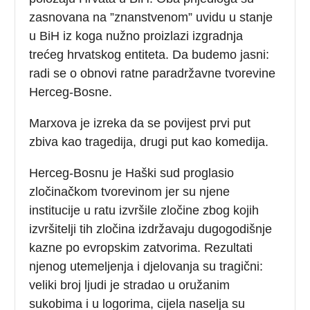
zasnovana na ”znanstvenom” uvidu u stanje
u BiH iz koga nužno proizlazi izgradnja
trećeg hrvatskog entiteta. Da budemo jasni:
radi se o obnovi ratne paradržavne tvorevine
Herceg-Bosne.
Marxova je izreka da se povijest prvi put
zbiva kao tragedija, drugi put kao komedija.
Herceg-Bosnu je Haški sud proglasio
zločinačkom tvorevinom jer su njene
institucije u ratu izvršile zločine zbog kojih
izvršitelji tih zločina izdržavaju dugogodišnje
kazne po evropskim zatvorima. Rezultati
njenog utemeljenja i djelovanja su tragični:
veliki broj ljudi je stradao u oružanim
sukobima i u logorima, cijela naselja su