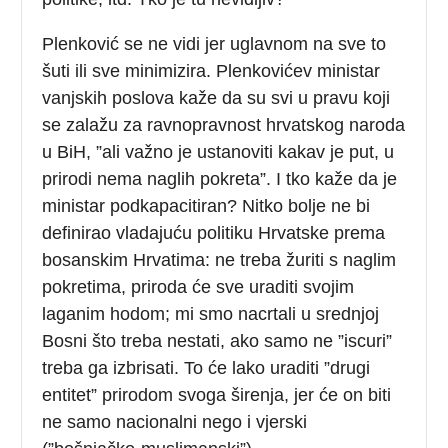
Plenković se ne vidi jer uglavnom na sve to
šuti ili sve minimizira. Plenkovićev ministar
vanjskih poslova kaže da su svi u pravu koji
se zalažu za ravnopravnost hrvatskog naroda
u BiH, ”ali važno je ustanoviti kakav je put, u
prirodi nema naglih pokreta”. I tko kaže da je
ministar podkapacitiran? Nitko bolje ne bi
definirao vladajuću politiku Hrvatske prema
bosanskim Hrvatima: ne treba žuriti s naglim
pokretima, priroda će sve uraditi svojim
laganim hodom; mi smo nacrtali u srednjoj
Bosni što treba nestati, ako samo ne ”iscuri”
treba ga izbrisati. To će lako uraditi ”drugi
entitet” prirodom svoga širenja, jer će on biti
ne samo nacionalni nego i vjerski