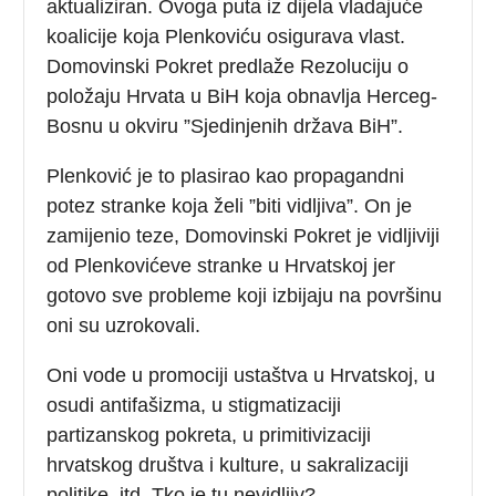
aktualiziran. Ovoga puta iz dijela vladajuće
koalicije koja Plenkoviću osigurava vlast.
Domovinski Pokret predlaže Rezoluciju o
položaju Hrvata u BiH koja obnavlja Herceg-
Bosnu u okviru ”Sjedinjenih država BiH”.
Plenković je to plasirao kao propagandni
potez stranke koja želi ”biti vidljiva”. On je
zamijenio teze, Domovinski Pokret je vidljiviji
od Plenkovićeve stranke u Hrvatskoj jer
gotovo sve probleme koji izbijaju na površinu
oni su uzrokovali.
Oni vode u promociji ustaštva u Hrvatskoj, u
osudi antifašizma, u stigmatizaciji
partizanskog pokreta, u primitivizaciji
hrvatskog društva i kulture, u sakralizaciji
politike, itd. Tko je tu nevidljiv?