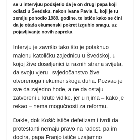
se u intervjuu podsjetio da je on drugi papa koji
odlazi u Švedsku, nakon Ivana Pavla II., koji je tu
zemlju pohodio 1989. godine, te ističe kako se čini
da je otada ekumenski pokret izgubio snagu, uz
pojavljivanje novih zapreka
Intervju je završio tako što je potaknuo
malenu katoličku zajednicu u Švedskoj, u
kojoj žive doseljenici iz raznih strana svijeta,
da svoju vjeru i svjedočanstvo žive
otvorenoga i ekumenskoga duha. Pozvao je
sve da zajedno hode, a ne da ostaju
zatvoreni u krute vidike, jer u njima – kako je
rekao – nema mogućnosti za reformu.
Dakle, dok Košić ističe defetizam i tvrdi da
protestanti nemaju pravo na radost, pa im
docira, papa Franjo ističe uzajamno