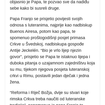
objasnio je Papa, te pozvao sve da nadiđu
sebe kako bi susreli druge.
Papa Franjo se prisjetio povijesti svojih
odnosa s luteranima, najprije kao nadbiskup
Buenos Airesa, potom kao papa, te
spomenuo prošlogodišnji posjet primasa
Crkve u Švedskoj, nadbiskupa gospođe
Antije Jeckelén. “Bio je vrlo lijep njezin
govor”, prisjetio se Papa te istaknuo lijepa i
duboka pitanja o uzajamnom zajedništvu koja
su mu, tijekom njegova posjeta luteranskoj
crkvi u Rimu, postavili jedan dječak i jedna
žena.
“Reforma i Riječ Božja, dvije su stvari koje
rimska Crkva treba naučiti od luteranske