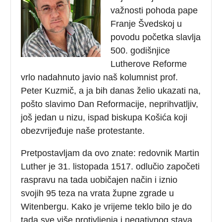
važnosti pohoda pape
Franje Švedskoj u
povodu početka slavlja
500. godišnjice
Lutherove Reforme
vrlo nadahnuto javio naš kolumnist prof.
Peter Kuzmič, a ja bih danas želio ukazati na,
pošto slavimo Dan Reformacije, neprihvatljiv,
još jedan u nizu, ispad biskupa Košića koji
obezvrijeđuje naše protestante.
Pretpostavljam da ovo znate: redovnik Martin
Luther je 31. listopada 1517. odlučio započeti
raspravu na tada uobičajen način i iznio
svojih 95 teza na vrata župne zgrade u
Witenbergu. Kako je vrijeme teklo bilo je do
tada sve više protivljenja i negativnog stava