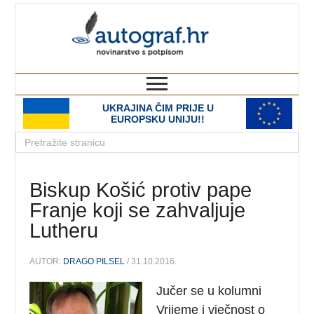
autograf.hr
novinarstvo s potpisom
UKRAJINA ČIM PRIJE U
EUROPSKU UNIJU!!
Biskup Košić protiv pape
Franje koji se zahvaljuje
Lutheru
AUTOR:
DRAGO PILSEL
/ 31.10.2016.
Jučer se u kolumni
Vrijeme i vječnost o