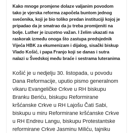
Kako mnoge promjene dolaze valjanim povodom
tako je vjerska reforma započela buntom jednog
svećenika, koji je bio toliko predan instituciji kojoj je
pripadao da je smatrao da ju treba promijeniti na
bolje. Luther je izuzetno važan. I želim ukazati na
raskorak između onoga što zastupa predsjednik
Vijeća HBK za ekumenizam i dijalog, sisački biskup
Vlado Košić, i papa Franjo koji se danas i sutra
nalazi u Švedskoj među braće i sestrama luteranima
Košić je u nedjelju 30. listopada, u povodu
Dana Reformacije, uputio pismo generalnom
vikaru Evangeličke Crkve u RH biskupu
Branku Beriću, biskupu Reformirane
kršćanske Crkve u RH Lajošu Čati Sabi,
biskupu u miru Reformirane kršćanske Crkve
u RH Endreu Langu, biskupu Protestantske
reformirane Crkve Jasminu Miliću, tajniku