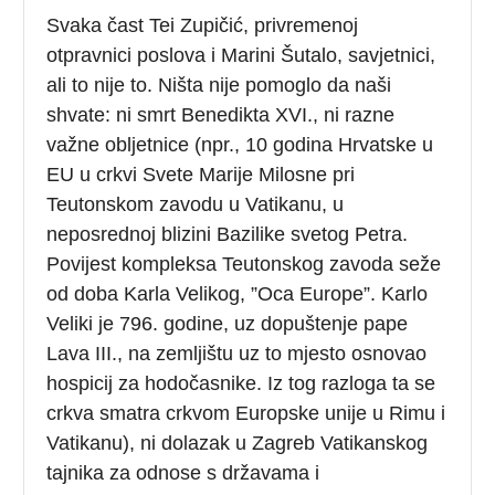
Svaka čast Tei Zupičić, privremenoj
otpravnici poslova i Marini Šutalo, savjetnici,
ali to nije to. Ništa nije pomoglo da naši
shvate: ni smrt Benedikta XVI., ni razne
važne obljetnice (npr., 10 godina Hrvatske u
EU u crkvi Svete Marije Milosne pri
Teutonskom zavodu u Vatikanu, u
neposrednoj blizini Bazilike svetog Petra.
Povijest kompleksa Teutonskog zavoda seže
od doba Karla Velikog, ”Oca Europe”. Karlo
Veliki je 796. godine, uz dopuštenje pape
Lava III., na zemljištu uz to mjesto osnovao
hospicij za hodočasnike. Iz tog razloga ta se
crkva smatra crkvom Europske unije u Rimu i
Vatikanu), ni dolazak u Zagreb Vatikanskog
tajnika za odnose s državama i