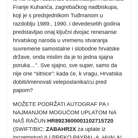
Franje Kuharića, zagrebačkog nadbiskupa,
koji je s predsjednikom Tuđmanom u
razdoblju 1989., 1990. i devedesetih godina
predstavljao onaj ključni dvojac renesanse
hrvatskog naroda u vremenu stvaranja
suvremene samostalne i slobodne hrvatske
države, onda mislim da je to jedna sjajna
poruka…”. Sve sjajno, sve super, samo da
nije one “sitnice”: kada će, k vragu, Hrvatska
dobiti/imenovati veleposlanika/cu pred
papom?
MOŽETE PODRŽATI AUTOGRAF PA I
NAJMANJOM MOGUĆOM UPLATOM NA
NAŠ RAČUN
HR8923600001102715720
(SWIFT/BIC:
ZABAHR2X
za uplate iz
inozemstva) ILI PREKO PAYPAL-A. HVALA!