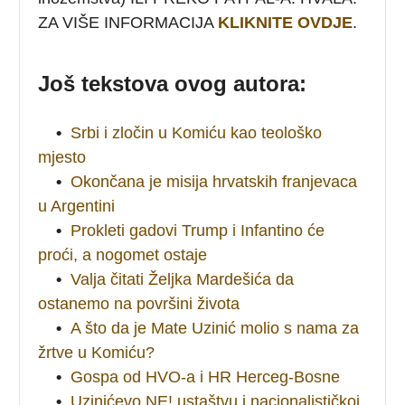
ZA VIŠE INFORMACIJA
KLIKNITE OVDJE
.
Još tekstova ovog autora:
•
Srbi i zločin u Komiću kao teološko
mjesto
•
Okončana je misija hrvatskih franjevaca
u Argentini
•
Prokleti gadovi Trump i Infantino će
proći, a nogomet ostaje
•
Valja čitati Željka Mardešića da
ostanemo na površini života
•
A što da je Mate Uzinić molio s nama za
žrtve u Komiću?
•
Gospa od HVO-a i HR Herceg-Bosne
•
Uzinićevo NE! ustaštvu i nacionalističkoj