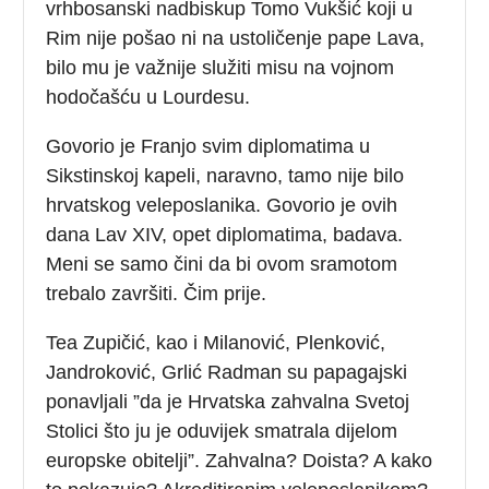
vrhbosanski nadbiskup Tomo Vukšić koji u
Rim nije pošao ni na ustoličenje pape Lava,
bilo mu je važnije služiti misu na vojnom
hodočašću u Lourdesu.
Govorio je Franjo svim diplomatima u
Sikstinskoj kapeli, naravno, tamo nije bilo
hrvatskog veleposlanika. Govorio je ovih
dana Lav XIV, opet diplomatima, badava.
Meni se samo čini da bi ovom sramotom
trebalo završiti. Čim prije.
Tea Zupičić, kao i Milanović, Plenković,
Jandroković, Grlić Radman su papagajski
ponavljali ”da je Hrvatska zahvalna Svetoj
Stolici što ju je oduvijek smatrala dijelom
europske obitelji”. Zahvalna? Doista? A kako