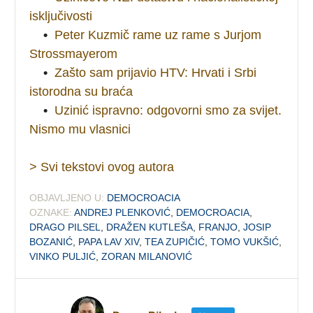
isključivosti
•
Peter Kuzmič rame uz rame s Jurjom
Strossmayerom
•
Zašto sam prijavio HTV: Hrvati i Srbi
istorodna su braća
•
Uzinić ispravno: odgovorni smo za svijet.
Nismo mu vlasnici
> Svi tekstovi ovog autora
OBJAVLJENO U:
DEMOCROACIA
OZNAKE:
ANDREJ PLENKOVIĆ
,
DEMOCROACIA
,
DRAGO PILSEL
,
DRAŽEN KUTLEŠA
,
FRANJO
,
JOSIP
BOZANIĆ
,
PAPA LAV XIV
,
TEA ZUPIČIĆ
,
TOMO VUKŠIĆ
,
VINKO PULJIĆ
,
ZORAN MILANOVIĆ