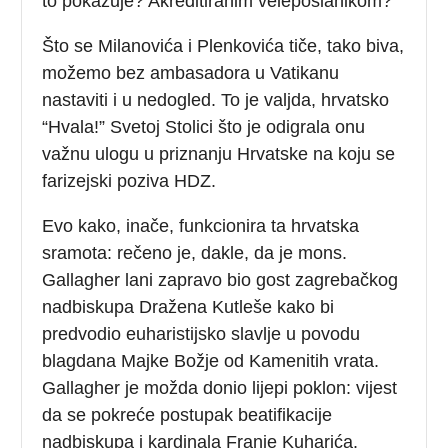
to pokazuje? Akreditiranim veleposlanikom?
Što se Milanovića i Plenkovića tiče, tako biva,
možemo bez ambasadora u Vatikanu
nastaviti i u nedogled. To je valjda, hrvatsko
“Hvala!” Svetoj Stolici što je odigrala onu
važnu ulogu u priznanju Hrvatske na koju se
farizejski poziva HDZ.
Evo kako, inače, funkcionira ta hrvatska
sramota: rečeno je, dakle, da je mons.
Gallagher lani zapravo bio gost zagrebačkog
nadbiskupa Dražena Kutleše kako bi
predvodio euharistijsko slavlje u povodu
blagdana Majke Božje od Kamenitih vrata.
Gallagher je možda donio lijepi poklon: vijest
da se pokreće postupak beatifikacije
nadbiskupa i kardinala Franje Kuharića.