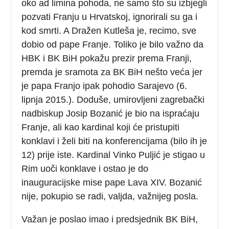
oko ad limina pohoda, ne samo što su izbjegli
pozvati Franju u Hrvatskoj, ignorirali su ga i
kod smrti. A Dražen Kutleša je, recimo, sve
dobio od pape Franje. Toliko je bilo važno da
HBK i BK BiH pokažu prezir prema Franji,
premda je sramota za BK BiH nešto veća jer
je papa Franjo ipak pohodio Sarajevo (6.
lipnja 2015.). Doduše, umirovljeni zagrebački
nadbiskup Josip Bozanić je bio na ispraćaju
Franje, ali kao kardinal koji će pristupiti
konklavi i želi biti na konferencijama (bilo ih je
12) prije iste. Kardinal Vinko Puljić je stigao u
Rim uoči konklave i ostao je do
inauguracijske mise pape Lava XIV. Bozanić
nije, pokupio se radi, valjda, važnijeg posla.
Važan je poslao imao i predsjednik BK BiH,