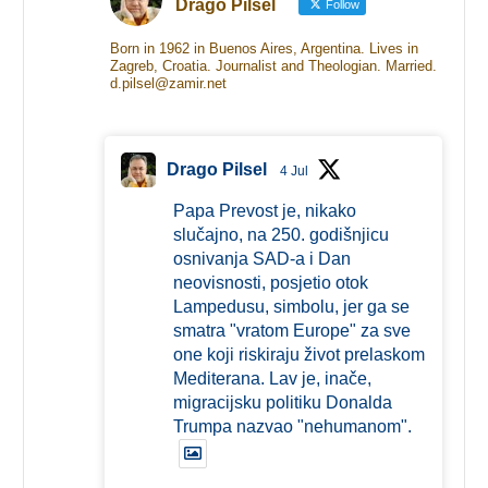
Drago Pilsel
Follow
Born in 1962 in Buenos Aires, Argentina. Lives in
Zagreb, Croatia. Journalist and Theologian. Married.
d.pilsel@zamir.net
Drago Pilsel
4 Jul
Papa Prevost je, nikako
slučajno, na 250. godišnjicu
osnivanja SAD-a i Dan
neovisnosti, posjetio otok
Lampedusu, simbolu, jer ga se
smatra "vratom Europe" za sve
one koji riskiraju život prelaskom
Mediterana. Lav je, inače,
migracijsku politiku Donalda
Trumpa nazvao "nehumanom".