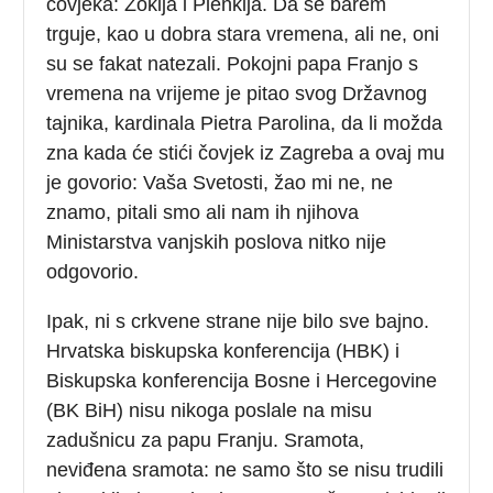
čovjeka: Zokija i Plenkija. Da se barem
trguje, kao u dobra stara vremena, ali ne, oni
su se fakat natezali. Pokojni papa Franjo s
vremena na vrijeme je pitao svog Državnog
tajnika, kardinala Pietra Parolina, da li možda
zna kada će stići čovjek iz Zagreba a ovaj mu
je govorio: Vaša Svetosti, žao mi ne, ne
znamo, pitali smo ali nam ih njihova
Ministarstva vanjskih poslova nitko nije
odgovorio.
Ipak, ni s crkvene strane nije bilo sve bajno.
Hrvatska biskupska konferencija (HBK) i
Biskupska konferencija Bosne i Hercegovine
(BK BiH) nisu nikoga poslale na misu
zadušnicu za papu Franju. Sramota,
neviđena sramota: ne samo što se nisu trudili