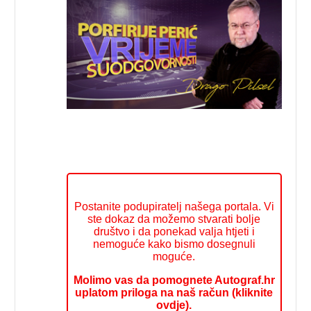
Postanite podupiratelj našega portala. Vi
ste dokaz da možemo stvarati bolje
društvo i da ponekad valja htjeti i
nemoguće kako bismo dosegnuli
moguće.
Molimo vas da pomognete Autograf.hr
uplatom priloga na naš račun (kliknite
ovdje).