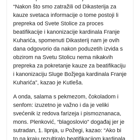
“Nakon što smo zatražili od Dikasterija za
kauze svetaca informacije o tome postoji li
prepreka od Svete Stolice za proces
beatifikacije i kanonizacije kardinala Franje
Kuharića, spomenuti Dikasterij nam je ovih
dana odgovorio da nakon poduzetih izvida s
obzirom na Svetu Stolicu nema nikakvih
prepreka za pokretanje kauze za beatifikaciju
i kanonizaciju Sluge Božjega kardinala Franje
Kuharića”, kazao je Kutleša.
A onda, salama s pekmezom, čokoladom i
senfom: izuzetno je važno i da je veliki
svećenik iz redova farizeja i pismoznanaca,
mons. Plenković, “blagoslovio” događaj jer je
sutradan, 1. lipnja, u Požegi, kazao: “Ako bi
to na kraju rezultiralo beatifikacijom kardinala