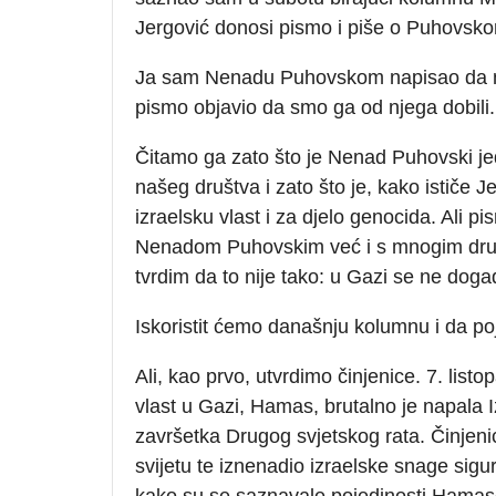
Jergović donosi pismo i piše o Puhovsk
Ja sam Nenadu Puhovskom napisao da mi j
pismo objavio da smo ga od njega dobili.
Čitamo ga zato što je Nenad Puhovski jed
našeg društva i zato što je, kako ističe Je
izraelsku vlast i za djelo genocida. Ali 
Nenadom Puhovskim već i s mnogim drugi
tvrdim da to nije tako: u Gazi se ne dog
Iskoristit ćemo današnju kolumnu i da po
Ali, kao prvo, utvrdimo činjenice. 7. listo
vlast u Gazi, Hamas, brutalno je napala 
završetka Drugog svjetskog rata. Činjen
svijetu te iznenadio izraelske snage sigur
kako su se saznavale pojedinosti Hamas