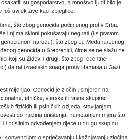
 osakatili su gospodarstvo, a mnoštvo ljudi bilo je
 još uvijek žive kao izbjeglice.
tima, što zbog genocida počinjenog protiv Srba,
 i njima skloni pokušavaju negirati (i s pravom
o o genocidnom narodu), što zbog od Međunarodnog
đenog genocida u Srebrenici, čime se ne slažu ne
i koji su Židovi i drugi, što zbog recentne
oj) da rat izraelskih snaga protiv Hamasa u Gazi
jest mijenjao. Genocid je zločin usmjeren na
nacionalne, etničke, vjerske ili rasne skupine
kih fizičkih ili psihičkih ozljeda, stavljanjem
dovesti do njezina uništenja, nametanjem mjera što
 ili prisilnim odvođenjem djece u drugu skupinu.
e ”Konvencijom o sprječavanju i kažnjavanju zločina