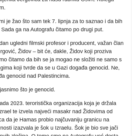
om.
e žao što sam tek 7. lipnja za to saznao i da bih
 Sada ga na Autografu čitamo po drugi put.
an ugledni filmski profesor i producent, važan član
rgović, Židov – bit će, dakle, Židov koji proziva
pismo čitamo da bih se ja mogao ne složiti ne samo s
ma koji tvrde da se u Gazi događa genocid. Ne,
ađa genocid nad Palestincima.
jasnimo što je genocid.
pada 2023. teroristička organizacija koja je držala
Izrael te izvela najveći masakr nad Židovima od
ica da je Hamas probio najčuvaniju granicu na
nosti izazvala je šok u Izraelu. Šok je bio sve jači
ovih zločina. O tome smo na Autografu već dosta