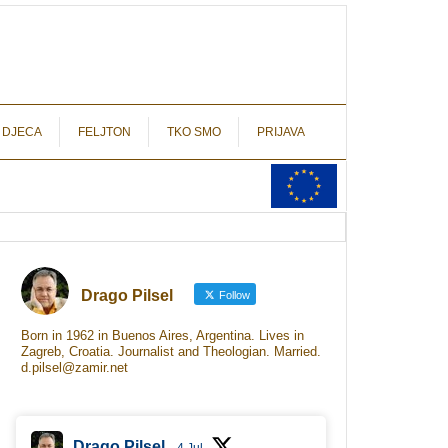
autograf.hr
novinarstvo s potpisom
 DJECA
FELJTON
TKO SMO
PRIJAVA
Drago Pilsel
Follow
Born in 1962 in Buenos Aires, Argentina. Lives in
Zagreb, Croatia. Journalist and Theologian. Married.
d.pilsel@zamir.net
Drago Pilsel