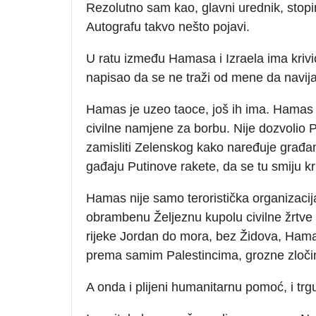
Rezolutno sam kao, glavni urednik, stopi
Autografu takvo nešto pojavi.
U ratu između Hamasa i Izraela ima krivic
napisao da se ne traži od mene da navij
Hamas je uzeo taoce, još ih ima. Hamas kor
civilne namjene za borbu. Nije dozvolio P
zamisliti Zelenskog kako naređuje građa
gađaju Putinove rakete, da se tu smiju kri
Hamas nije samo teroristička organizacija 
obrambenu Željeznu kupolu civilne žrtve b
rijeke Jordan do mora, bez Židova, Hamas 
prema samim Palestincima, grozne zloči
A onda i plijeni humanitarnu pomoć, i trg