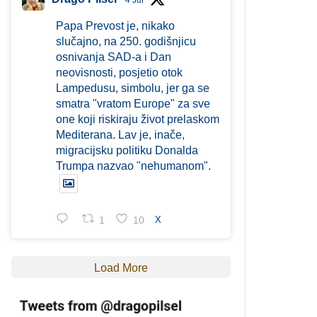
4 Jul
Papa Prevost je, nikako
slučajno, na 250. godišnjicu
osnivanja SAD-a i Dan
neovisnosti, posjetio otok
Lampedusu, simbolu, jer ga se
smatra "vratom Europe" za sve
one koji riskiraju život prelaskom
Mediterana. Lav je, inače,
migracijsku politiku Donalda
Trumpa nazvao "nehumanom".
1
10
X
Load More