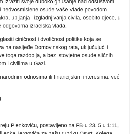
m izraziti svoje duboko gnušanje nad odsustvom
e i nedvosmislene osude Vaše Vlade povodom
a, ubijanja i izgladnjivanja civila, osobito djece, u
je odgovorna izraelska vlada.
lasiti ciničnost i dvoličnost politike koja se
a na nasljeđe Domovinskog rata, uključujući i
tve toga razdoblja, a bez istovjetne osude sličnih
m i civilima u Gazi.
đunarodnim odnosima ili financijskim interesima, već
)
ju Plenkoviću, postavljeno na FB-u 23. 5 u 1:11,
ljenka Jergovića za našu rubriku Osvrt. Kolega