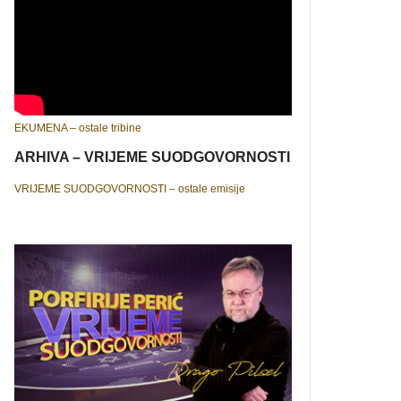
EKUMENA – ostale tribine
ARHIVA – VRIJEME SUODGOVORNOSTI
VRIJEME SUODGOVORNOSTI – ostale emisije