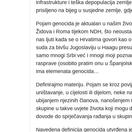
infrastrukture i teška depopulacija zemlje
prisiljeno na bijeg u susjedne zemlje, gdje
Pojam genocida je aktualan u našim živo
Židova i Roma tijekom NDH, što neoustaše
nas ljuti kada se o Hrvatima govori ka
suda za bivšu Jugoslaviju u Haagu presu
samo mnogi Srbi već i mnogi moji poznanic
rasprave (osobito pratim onu u Španjolsk
ima elemenata genocida…
Definirajmo materiju. Pojam se kroz povi
uništavanje, u cijelosti ili dijelom, neke 
ubijanjem njezinih članova, nanošenjem teš
skupine u takve uvjete života koji mogu 
dovode do sprječavanja rađanja u skupini
Navedena definicija genocida utvrđena j