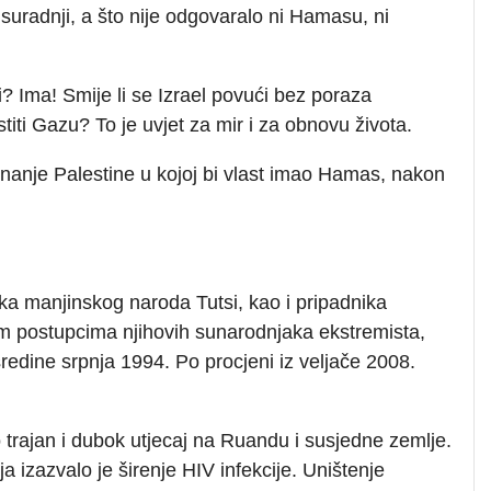
suradnji, a što nije odgovaralo ni Hamasu, ni
? Ima! Smije li se Izrael povući bez poraza
ti Gazu? To je uvjet za mir i za obnovu života.
nanje Palestine u kojoj bi vlast imao Hamas, nakon
ka manjinskog naroda Tutsi, kao i pripadnika
vim postupcima njihovih sunarodnjaka ekstremista,
sredine srpnja 1994. Po procjeni iz veljače 2008.
 trajan i dubok utjecaj na Ruandu i susjedne zemlje.
a izazvalo je širenje HIV infekcije. Uništenje