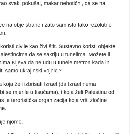
rao svaki pokušaj, makar nehotični, da se na
e na obje strane i zato sam isto tako rezolutno
am.
isti civile kao živi štit. Sustavno koristi objekte
alestincima da se sakriju u tunelima. Možete li
nima Kijeva da ne uđu u tunele metroa kada ih
ti samo ukrajinski vojnici?
koja želi izbrisati Izrael (da Izrael nema
i se mjerile u tisućama), i koja želi Palestinu od
je teroristička organizacija koja vrši zločine
ne.
uje njome.