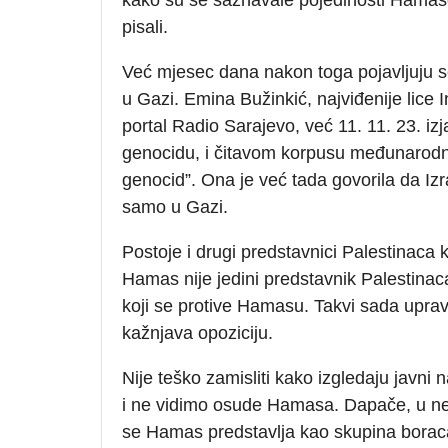
pisali.
Već mjesec dana nakon toga pojavljuju se
u Gazi. Emina Bužinkić, najviđenije lice I
portal Radio Sarajevo, već 11. 11. 23. iz
genocidu, i čitavom korpusu međunarodn
genocid”. Ona je već tada govorila da Iz
samo u Gazi.
Postoje i drugi predstavnici Palestinaca k
Hamas nije jedini predstavnik Palestinac
koji se protive Hamasu. Takvi sada upr
kažnjava opoziciju.
Nije teško zamisliti kako izgledaju javni 
i ne vidimo osude Hamasa. Dapače, u ne m
se Hamas predstavlja kao skupina boraca