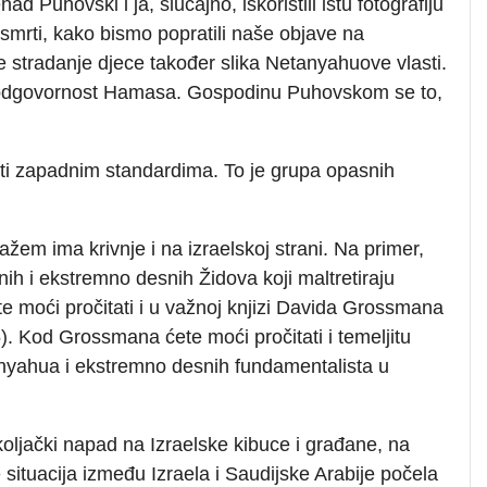
 Puhovski i ja, slučajno, iskoristili istu fotografiju
 smrti, kako bismo popratili naše objave na
 stradanje djece također slika Netanyahuove vlasti.
m odgovornost Hamasa. Gospodinu Puhovskom se to,
ti zapadnim standardima. To je grupa opasnih
kažem ima krivnje i na izraelskoj strani. Na primer,
h i ekstremno desnih Židova koji maltretiraju
 te moći pročitati i u važnoj knjizi Davida Grossmana
). Kod Grossmana ćete moći pročitati i temeljitu
anyahua i ekstremno desnih fundamentalista u
koljački napad na Izraelske kibuce i građane, na
situacija između Izraela i Saudijske Arabije počela