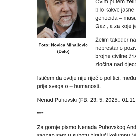
Ovim putem želi
bilo kakve jasn
genocida – masakr
Gazi, a za koje 
Želim također nag
Foto: Novica Mihajlovic
neprestano poziv
(Delo)
brojne civilne žr
zločina nad djeco
Ističem da ovdje nije riječ o politici, me
prije svega o – humanosti.
Nenad Puhovski (FB, 23. 5. 2025., 01:11
***
Za gornje pismo Nenada Puhovskog Andre
saznao sam u subotu birajući kolumnu Mi