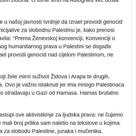
 u našoj javnosti tvrdnje da Izrael provodi genocid
nicijative za slobodnu Palestinu je, kako prenosi
javila: “Prema Ženevskoj konvenciji, Konvenciji o
og humanitarnog prava u Palestini se događa
rael provodi genocid nad cijelom Palestinom, ne
oji žele mirni suživot Židova i Arapa te drugih.
a. Ovo je važno istaknuti jer ima mnogo Palestinaca
avo stradavaju u Gazi od Hamasa. Hamas brutalno
nastupi ove aktivistkinje za ljudska prava: ne čujemo
ali broj prilika sam naletio na tekstove u kojima
 za slobodu Palestine, junaka i mučenika.