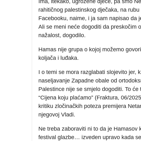
Ima, itekako, ugrožene djece, pa smo Nenad
rahitičnog palestinskog dječaka, na rubu
Facebooku, naime, i ja sam napisao da je
Ali se meni neće dogoditi da preskoči
nažalost, dogodilo.
Hamas nije grupa o kojoj možemo govori
koljača i luđaka.
I o temi se mora razglabati slojevito jer, 
naseljavanje Zapadne obale od ortodoksni
Palestince nije se smjelo dogoditi. To će
“Cijena koju plaćamo” (Fraktura, 06/2025
kritiku zločinačkih poteza premijera Net
njegovoj Vladi.
Ne treba zaboraviti ni to da je Hamasov 
festival glazbe… izveden upravo kada se 