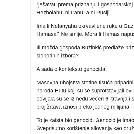
rješavati prema priznanju i gospodarskoj 
Hezbolahu, ni Iranu, a ni Rusiji.
Ima li Netanyahu okrvavljene ruke u Gazi
Hamasa? Ne smije. Mora li Hamas napusti
Ili možda gospođa Bužinkić predlaže priz
slobodnih izbora?
A sada o kontekstu genocida.
Masovna ubojstva stotine tisuća pripadni
naroda Hutu koji su se suprotstavljali o
odvijala su se između večeri 6. travnja i 
broj žrtava iznosi preko jednog milijuna.
To je zaista bio genocid. Genocid je imao
Sveprisutno korištenje silovanja kao oružj