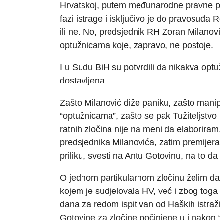
Hrvatskoj, putem međunarodne pravne po
fazi istrage i isključivo je do pravosuđa
ili ne. No, predsjednik RH Zoran Milanović
optužnicama koje, zapravo, ne postoje.
I u Sudu BiH su potvrdili da nikakva optuž
dostavljena.
Zašto Milanović diže paniku, zašto manipu
“optužnicama”, zašto se pak Tužiteljstvo 
ratnih zločina nije na meni da elaborira
predsjednika Milanovića, zatim premijer
priliku, svesti na Antu Gotovinu, na to d
O jednom partikularnom zločinu želim dan
kojem je sudjelovala HV, već i zbog tog
dana za redom ispitivan od Haških istraž
Gotovine za zločine počinjene u i nakon