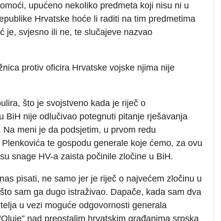
moći, upućeno nekoliko predmeta koji nisu ni u
 Republike Hrvatske hoće li raditi na tim predmetima
 je, svjesno ili ne, te slučajeve nazvao
nica protiv oficira Hrvatske vojske njima nije
lira, što je svojstveno kada je riječ o
u BiH nije odlučivao potegnuti pitanje rješavanja
m. Na meni je da podsjetim, u prvom redu
a Plenkovića te gospodu generale koje ćemo, za ovu
a su snage HV-a zaista počinile zločine u BiH.
as pisati, ne samo jer je riječ o najvećem zločinu u
a što sam ga dugo istraživao. Dapače, kada sam dva
itelja u vezi moguće odgovornosti generala
 “Oluje” nad preostalim hrvatskim građanima srpska