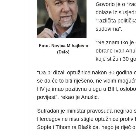
Govorio je o “za
dolaze iz susjed
“različita polit
sudovima”.
“Ne znam tko je o
Foto: Novica Mihajlovic
obrane Ivan Anuš
(Delo)
koje stižu i 30 g
“Da bi dizali optužnice nakon 30 godina 
se da će to biti riješeno, ne vidim moguć
HV je imao pozitivnu ulogu u BIH, oslobodil
povijest”, rekao je Anušić.
Sutradan je ministar pravosuđa negirao st
Hercegovine nisu stigle optužnice protiv
Sopte i Tihomira Blaškića, nego je riječ