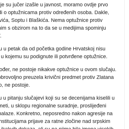
e su jučer izašle u javnost, moramo ovdje prvo
di o optužnicama protiv određenih osoba. Dakle,
vića, Soptu i Blaškića. Nema optužnice protiv
snim s obzirom na to da se u medijima spominju
.
 su u petak da od početka godine Hrvatskoj nisu
na u kojemu su podignute ili potvrđene optužnice.
ođer, ne postoje nikakve optužnice u ovom slučaju.
obrovoljno preuzela krivični predmet protiv Zlatana
o, ne postoje.
 u pitanju slučajevi koji su se decenijama kiselili u
meti, u sklopu regionalne suradnje, proslijeđeni
nalaze. Konkretno, neposredno nakon agresije na
titucijama prijave za ratne zločine nad srpskim
 ikakvih dokaza, ali su na njima bila imena visokih