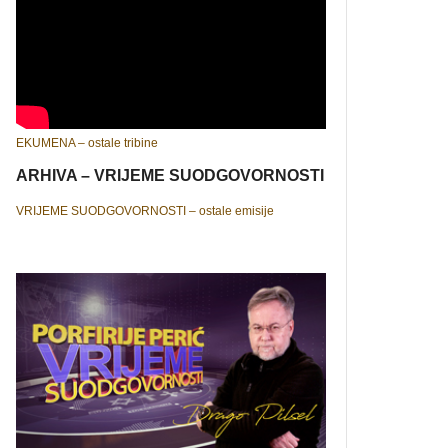
EKUMENA – ostale tribine
ARHIVA – VRIJEME SUODGOVORNOSTI
VRIJEME SUODGOVORNOSTI – ostale emisije