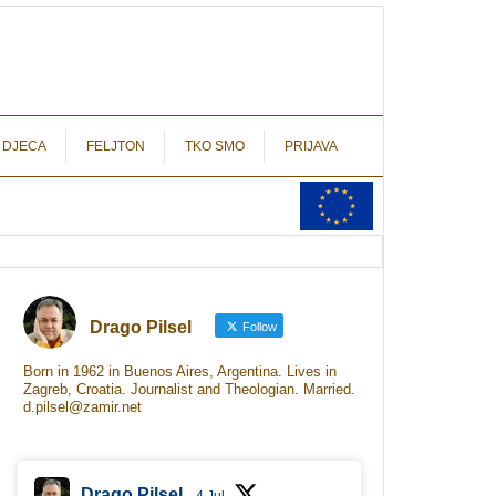
autograf.hr
novinarstvo s potpisom
 DJECA
FELJTON
TKO SMO
PRIJAVA
Drago Pilsel
Follow
Born in 1962 in Buenos Aires, Argentina. Lives in
Zagreb, Croatia. Journalist and Theologian. Married.
d.pilsel@zamir.net
Drago Pilsel