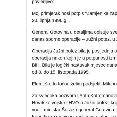
povjerljivo”.
Moj primjerak nosi potpis “Zamjenika za
20. lipnja 1996.g.”.
General Gotovina u detaljima opisuje sve
danas sporne operacije – Južni potez, u
Operacija Južni potez bila je posljednja
operacija nakon kojih je u potpunosti izm
BiH. Bila je logički nastavak mjesec dan
od 8. do 15. listopada 1995.
Elem, što to točno želim podsjetiti Milan
Za svjedoka pozivam i Antu Kotromanović
Hrvatske vojske i HVO-a Južni potez, ko
vodili ministar Šušak i general Gotovina
trenutku zazvonio je zaštićeni telefon, 