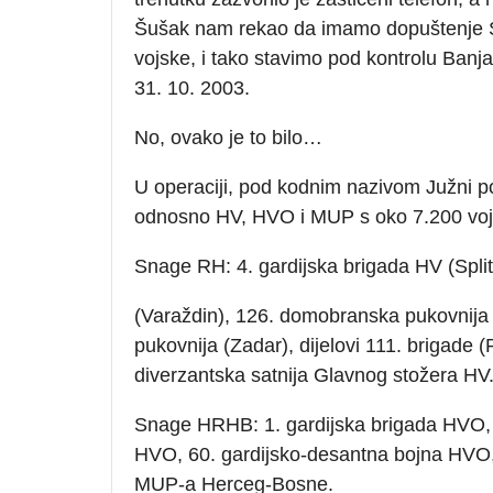
Šušak nam rekao da imamo dopuštenje 
vojske, i tako stavimo pod kontrolu Banja
31. 10. 2003.
No, ovako je to bilo…
U operaciji, pod kodnim nazivom Južni po
odnosno HV, HVO i MUP s oko 7.200 voj
Snage RH: 4. gardijska brigada HV (Split
(Varaždin), 126. domobranska pukovnija (
pukovnija (Zadar), dijelovi 111. brigade (R
diverzantska satnija Glavnog stožera HV
Snage HRHB: 1. gardijska brigada HVO, 2
HVO, 60. gardijsko-desantna bojna HVO, 
MUP-a Herceg-Bosne.