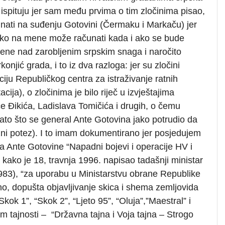
 ispituju jer sam među prvima o tim zločinima pisao,
ti na suđenju Gotovini (Čermaku i Markaču) jer
ako na mene može računati kada i ako se bude
jene nad zarobljenim srpskim snaga i naročito
onjić grada, i to iz dva razloga: jer su zločini
ju Republičkog centra za istraživanje ratnih
ja), o zločinima je bilo riječ u izvještajima
e Đikića, Ladislava Tomičića i drugih, o čemu
ato što se general Ante Gotovina jako potrudio da
žni potez). I to imam dokumentirano jer posjedujem
a Ante Gotovine “Napadni bojevi i operacije HV i
kako je 18, travnja 1996. napisao tadašnji ministar
83), “za uporabu u Ministarstvu obrane Republike
no, dopušta objavljivanje skica i shema zemljovida
kok 1”, “Skok 2”, “Ljeto 95”, “Oluja”,”Maestral” i
m tajnosti – “Državna tajna i Voja tajna – Strogo