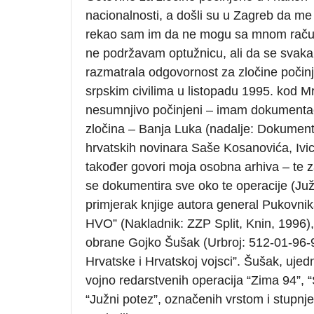
nacionalnosti, a došli su u Zagreb da me
rekao sam im da ne mogu sa mnom računa
ne podržavam optužnicu, ali da se svak
razmatrala odgovornost za zločine počin
srpskim civilima u listopadu 1995. kod Mrk
nesumnjivo počinjeni – imam dokumentaci
zločina – Banja Luka (nadalje: Dokumentaci
hrvatskih novinara Saše Kosanovića, Ivic
također govori moja osobna arhiva – te z
se dokumentira sve oko te operacije (Ju
primjerak knjige autora general Pukovnik
HVO” (Nakladnik: ZZP Split, Knin, 1996), 
obrane Gojko Šušak (Urbroj: 512-01-96-9
Hrvatske i Hrvatskoj vojsci”. Šušak, ujed
vojno redarstvenih operacija “Zima 94”, “S
“Južni potez”, označenih vrstom i stupnje