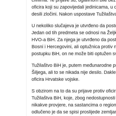
oficira koji su zapovijedali jedinicama, 
desili zločini. Nakon uspostave Tužilaštv
U nekoliko slučajeva je utvrđeno da posto
Jedan od tih predmeta se odnosi na Željk
HVO-a BiH. Za njega je utvrđeno da post
Bosni i Hercegovini, ali optužnica protiv
postupku BiH, on ne može biti optužen s
Tužilaštvo BiH je, putem međunarodne pr
Šiljega, ali to se nikada nije desilo. Dakl
oficira Hrvatske vojske.
S obzirom na to da su prijave protiv ofi
Tužilaštva BiH, koje, zbog nedostupnosti p
nikakve provjere, na sastancima o regional
odlučeno je da se spisi proslijede zemlja