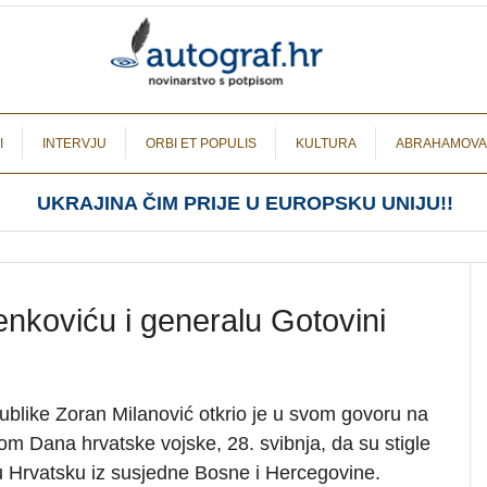
I
INTERVJU
ORBI ET POPULIS
KULTURA
ABRAHAMOVA
UKRAJINA ČIM PRIJE U EUROPSKU UNIJU!!
enkoviću i generalu Gotovini
blike Zoran Milanović otkrio je u svom govoru na
m Dana hrvatske vojske, 28. svibnja, da su stigle
u Hrvatsku iz susjedne Bosne i Hercegovine.