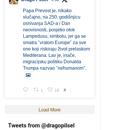
4 Jul
Papa Prevost je, nikako
slučajno, na 250. godišnjicu
osnivanja SAD-a i Dan
neovisnosti, posjetio otok
Lampedusu, simbolu, jer ga se
smatra "vratom Europe" za sve
one koji riskiraju život prelaskom
Mediterana. Lav je, inače,
migracijsku politiku Donalda
Trumpa nazvao "nehumanom".
1
10
X
Load More