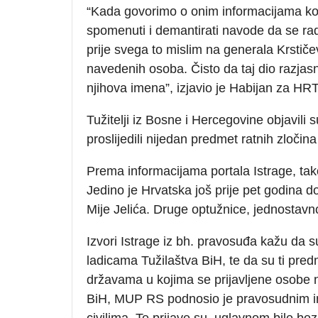
“Kada govorimo o onim informacijama koj
spomenuti i demantirati navode da se ra
prije svega to mislim na generala Krstiče
navedenih osoba. Čisto da taj dio razja
njihova imena”, izjavio je Habijan za HRT
Tužitelji iz Bosne i Hercegovine objavili
proslijedili nijedan predmet ratnih zloči
Prema informacijama portala Istrage, tak
Jedino je Hrvatska još prije pet godina d
Mije Jelića. Druge optužnice, jednostavn
Izvori Istrage iz bh. pravosuđa kažu da su
ladicama Tužilaštva BiH, te da su ti pred
državama u kojima se prijavljene osobe 
BiH, MUP RS podnosio je pravosudnim ins
civilima. Te prijave su, uglavnom bile bez