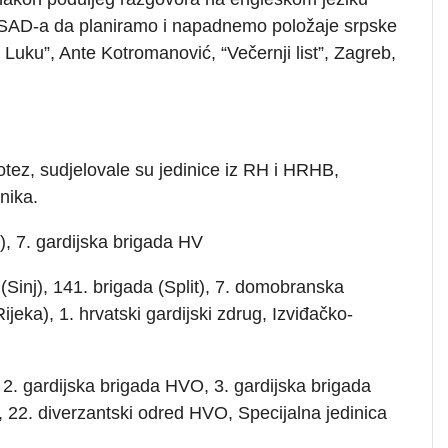
SAD-a da planiramo i napadnemo položaje srpske
 Luku”, Ante Kotromanović, “Večernji list”, Zagreb,
tez, sudjelovale su jedinice iz RH i HRHB,
nika.
), 7. gardijska brigada HV
Sinj), 141. brigada (Split), 7. domobranska
ijeka), 1. hrvatski gardijski zdrug, Izviđačko-
.
. gardijska brigada HVO, 3. gardijska brigada
22. diverzantski odred HVO, Specijalna jedinica