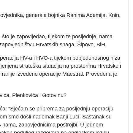
povjednika, generala bojnika Rahima Ademija, Knin,
 što je zapovijedao, tijekom te posljednje, nama
 zapovjedništvu Hrvatskih snaga, Šipovo, BiH.
 operacija HV-a i HVO-a tijekom pobjedonosnog niza
ijenjena strateška situacija na prostorima Hrvatske i
a ranije izvedene operacije Maestral. Provedena je
ovića, Plenkovića i Gotovinu?
a: “Sjećam se priprema za posljednju operaciju
jom smo došli nadomak Banji Luci. Sastanak su
 s nama, zapovjednicima postrojbi. U jednom
a nakon poduljeg razgovora na engleskom jeziku