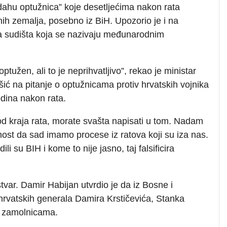
dahu optužnica” koje desetljećima nakon rata
nih zemalja, posebno iz BiH. Upozorio je i na
ička sudišta koja se nazivaju međunarodnim
ptužen, ali to je neprihvatljivo”, rekao je ministar
ić na pitanje o optužnicama protiv hrvatskih vojnika
odina nakon rata.
od kraja rata, morate svašta napisati u tom. Nadam
nost da sad imamo procese iz ratova koji su iza nas.
i su BIH i kome to nije jasno, taj falsificira
var. Damir Habijan utvrdio je da iz Bosne i
 hrvatskih generala Damira Krstičevića, Stanka
 o zamolnicama.