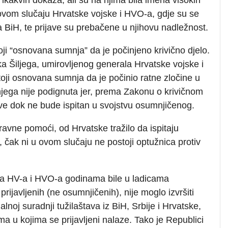
u ovom slučaju Hrvatske vojske i HVO-a, gdje su se
a BiH, te prijave su prebačene u njihovu nadležnost.
ji “osnovana sumnja” da je počinjeno krivično djelo.
a Šiljega, umirovljenog generala Hrvatske vojske i
oji osnovana sumnja da je počinio ratne zločine u
 njega nije podignuta jer, prema Zakonu o krivičnom
ve dok ne bude ispitan u svojstvu osumnjičenog.
avne pomoći, od Hrvatske tražilo da ispitaju
e, čak ni u ovom slučaju ne postoji optužnica protiv
cira HV-a i HVO-a godinama bile u ladicama
rijavljenih (ne osumnjičenih), nije moglo izvršiti
noj suradnji tužilaštava iz BiH, Srbije i Hrvatske,
ma u kojima se prijavljeni nalaze. Tako je Republici