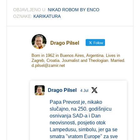
OBJAVLJENO U:
NIKAD ROBOM BY ENCO
OZNAKE:
KARIKATURA
Drago Pilsel
Follow
Born in 1962 in Buenos Aires, Argentina. Lives in
Zagreb, Croatia. Journalist and Theologian. Married.
d.pilsel@zamir.net
Drago Pilsel
4 Jul
Papa Prevost je, nikako
slučajno, na 250. godišnjicu
osnivanja SAD-a i Dan
neovisnosti, posjetio otok
Lampedusu, simbolu, jer ga se
smatra "vratom Europe" za sve