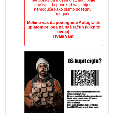
ste dokaz da možemo stvarati bolje
društvo i da ponekad valja htjeti i
nemoguće kako bismo dosegnuli
moguće.
Molimo vas da pomognete Autograf.hr
uplatom priloga na naš račun (kliknite
ovdje).
Hvala vam!