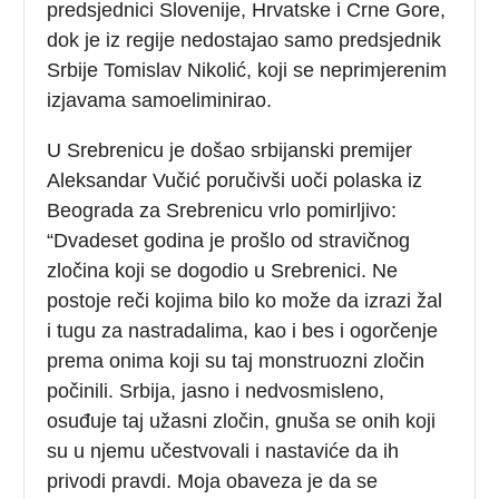
predsjednici Slovenije, Hrvatske i Crne Gore,
dok je iz regije nedostajao samo predsjednik
Srbije Tomislav Nikolić, koji se neprimjerenim
izjavama samoeliminirao.
U Srebrenicu je došao srbijanski premijer
Aleksandar Vučić poručivši uoči polaska iz
Beograda za Srebrenicu vrlo pomirljivo:
“Dvadeset godina je prošlo od stravičnog
zločina koji se dogodio u Srebrenici. Ne
postoje reči kojima bilo ko može da izrazi žal
i tugu za nastradalima, kao i bes i ogorčenje
prema onima koji su taj monstruozni zločin
počinili. Srbija, jasno i nedvosmisleno,
osuđuje taj užasni zločin, gnuša se onih koji
su u njemu učestvovali i nastaviće da ih
privodi pravdi. Moja obaveza je da se