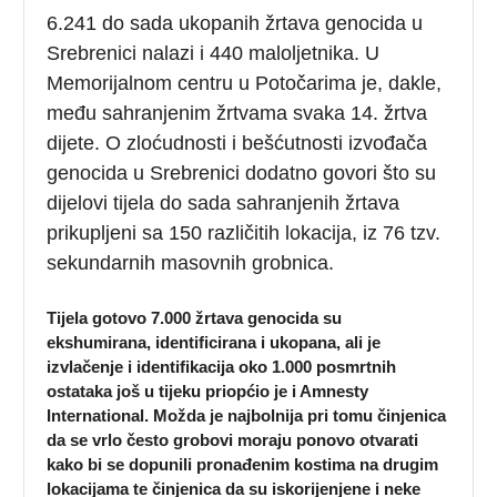
6.241 do sada ukopanih žrtava genocida u
Srebrenici nalazi i 440 maloljetnika. U
Memorijalnom centru u Potočarima je, dakle,
među sahranjenim žrtvama svaka 14. žrtva
dijete. O zloćudnosti i bešćutnosti izvođača
genocida u Srebrenici dodatno govori što su
dijelovi tijela do sada sahranjenih žrtava
prikupljeni sa 150 različitih lokacija, iz 76 tzv.
sekundarnih masovnih grobnica.
Tijela gotovo 7.000 žrtava genocida su
ekshumirana, identificirana i ukopana, ali je
izvlačenje i identifikacija oko 1.000 posmrtnih
ostataka još u tijeku priopćio je i Amnesty
International. Možda je najbolnija pri tomu činjenica
da se vrlo često grobovi moraju ponovo otvarati
kako bi se dopunili pronađenim kostima na drugim
lokacijama te činjenica da su iskorijenjene i neke