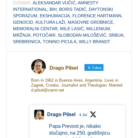
OZNAKE:
ALEKSANDAR VUČIĆ
,
AMNESTY
INTERNATIONAL
,
BIH
,
BORIS TADIĆ
,
DAYTONSKI
SPORAZUM
,
EKSHUMACIJA
,
FLORENCE HARTMANN
,
GENOCID
,
KULTURA LAŽI
,
MASOVNE GROBNICE
,
MEMORALNI CENTAR
,
MILE LASIĆ
,
MILLENIUM
,
MRŽNJA
,
POTOČARI
,
SLOBODAN MILOŠEVIĆ
,
SRBIJA
,
SREBRENICA
,
TONINO PICULA
,
WILLY BRANDT
Drago Pilsel
Follow
Born in 1962 in Buenos Aires, Argentina. Lives in
Zagreb, Croatia. Journalist and Theologian. Married.
d.pilsel@zamir.net
Drago Pilsel
4 Jul
Papa Prevost je, nikako
slučajno, na 250. godišnjicu