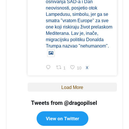
osnivanja SAD-a i Dan
neovisnosti, posjetio otok
Lampedusu, simbolu, jer ga se
smatra "vratom Europe" za sve
one koji riskiraju život prelaskom
Mediterana. Lav je, inače,
migracijsku politiku Donalda
Trumpa nazvao "nehumanom".
1
10
X
Load More