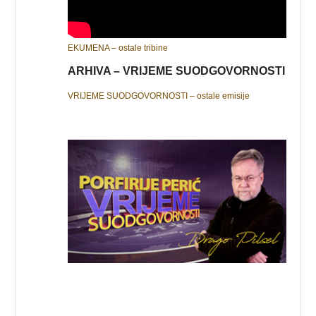
EKUMENA – ostale tribine
ARHIVA – VRIJEME SUODGOVORNOSTI
VRIJEME SUODGOVORNOSTI – ostale emisije