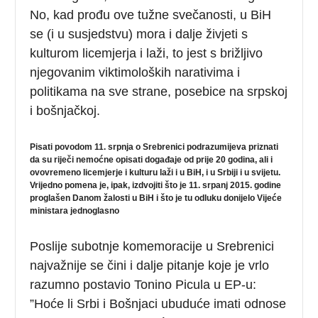
No, kad prođu ove tužne svečanosti, u BiH
se (i u susjedstvu) mora i dalje živjeti s
kulturom licemjerja i laži, to jest s brižljivo
njegovanim viktimoloških narativima i
politikama na sve strane, posebice na srpskoj
i bošnjačkoj.
Pisati povodom 11. srpnja o Srebrenici podrazumijeva priznati
da su riječi nemoćne opisati događaje od prije 20 godina, ali i
ovovremeno licemjerje i kulturu laži i u BiH, i u Srbiji i u svijetu.
Vrijedno pomena je, ipak, izdvojiti što
je 11. srpanj 2015. godine
proglašen Danom žalosti u BiH i što je tu odluku donijelo Vijeće
ministara jednoglasno
Poslije subotnje komemoracije u Srebrenici
najvažnije se čini i dalje pitanje koje je vrlo
razumno postavio Tonino Picula u EP-u:
”Hoće li Srbi i Bošnjaci ubuduće imati odnose