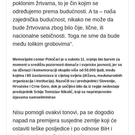
poklonim žrtvama, to je čin kojim se
određujemo prema budućnosti. A ta – naša
zajednička budućnost, nikako ne može da
bude žrtvovana zbog bilo čije, lične, ili
nacionalne sebičnosti. Toga ne sme da bude
među tolikim grobovima”.
Memorijalni centar Potočari je u subotu 11. srpnja bio barem za
moment u središtu pozornosti domaće i svjetske javnosti, jer se
na
dženazi i komemoraciji okupilo više od 50.000 ljudi, među
kojima i 80 izaslanstava iz cijelog svijeta (država, međunarodnih
organizacija i institucija). Nazočili su i predsjednici Slovenije,
Hrvatske i Crne Gore, dok je uočljivo bilo da iz regije nedostaje
predsjednik Srbije Tomislav Nikolić, koji se neprimjerenim
izjavama samoeliminirao
Nisu pomogli ovakvi tonovi, pa se dogodio
napad na premijera susjedne zemlje koji će
ostaviti teške posljedice i po odnose BiH i