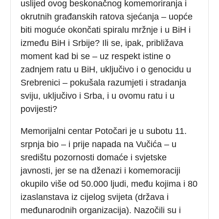
uslijed ovog beskonačnog komemoriranja i
okrutnih građanskih ratova sjećanja – uopće
biti moguće okončati spiralu mržnje i u BiH i
između BiH i Srbije? Ili se, ipak, približava
moment kad bi se – uz respekt istine o
zadnjem ratu u BiH, uključivo i o genocidu u
Srebrenici – pokušala razumjeti i stradanja
sviju, uključivo i Srba, i u ovomu ratu i u
povijesti?
Memorijalni centar Potočari je u subotu 11.
srpnja bio – i prije napada na Vučića – u
središtu pozornosti domaće i svjetske
javnosti, jer se na dženazi i komemoraciji
okupilo više od 50.000 ljudi, među kojima i 80
izaslanstava iz cijelog svijeta (država i
međunarodnih organizacija). Nazočili su i