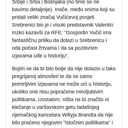
Srbije i Srba i Bošnjaka (no time se ne
bavimo detaljnije). Inače, među onima koji su
pridali veliki značaj Vučićevoj posjeti
Srebrenici bio je i visoki predstavnik Valentin
Inzko kazavši za RFE: ”Gospodin Vučić ima
fantastičnu priliku da dolazi u Srebrenicu i
oda počast žrtvama i da sa pozitivnim
izjavama uđe u historiju”.
Bojim se da bi bilo bolje da nije dolazio u tako
pregrijanoj atmosferi te da se samo
pomirljivim izjavama ne može ući u historiju,
ukoliko one nisu popraćene miroljubivim
politikama. Uostalom, ništa ne bi značilo ni
klečanje u varšavskom getu tadašnjeg
njemačkog kancelara Willyja Brandta da nije
bilo praćeno njegovim ”istočnim politikama” i