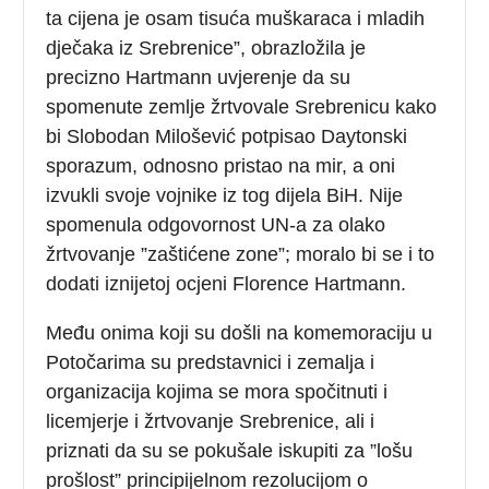
ta cijena je osam tisuća muškaraca i mladih
dječaka iz Srebrenice”, obrazložila je
precizno Hartmann uvjerenje da su
spomenute zemlje žrtvovale Srebrenicu kako
bi Slobodan Milošević potpisao Daytonski
sporazum, odnosno pristao na mir, a oni
izvukli svoje vojnike iz tog dijela BiH. Nije
spomenula odgovornost UN-a za olako
žrtvovanje ”zaštićene zone”; moralo bi se i to
dodati iznijetoj ocjeni Florence Hartmann.
Među onima koji su došli na komemoraciju u
Potočarima su predstavnici i zemalja i
organizacija kojima se mora spočitnuti i
licemjerje i žrtvovanje Srebrenice, ali i
priznati da su se pokušale iskupiti za ”lošu
prošlost” principijelnom rezolucijom o