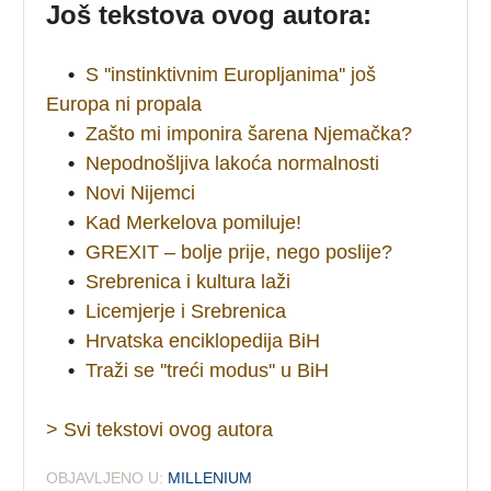
Još tekstova ovog autora:
•
S ''instinktivnim Europljanima'' još
Europa ni propala
•
Zašto mi imponira šarena Njemačka?
•
Nepodnošljiva lakoća normalnosti
•
Novi Nijemci
•
Kad Merkelova pomiluje!
•
GREXIT – bolje prije, nego poslije?
•
Srebrenica i kultura laži
•
Licemjerje i Srebrenica
•
Hrvatska enciklopedija BiH
•
Traži se ''treći modus'' u BiH
> Svi tekstovi ovog autora
OBJAVLJENO U:
MILLENIUM