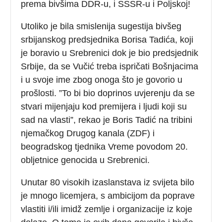
prema bivšima DDR-u, i SSSR-u i Poljskoj!
Utoliko je bila smislenija sugestija bivšeg
srbijanskog predsjednika Borisa Tadića, koji
je boravio u Srebrenici dok je bio predsjednik
Srbije, da se Vučić treba ispričati Bošnjacima
i u svoje ime zbog onoga što je govorio u
prošlosti. ”To bi bio doprinos uvjerenju da se
stvari mijenjaju kod premijera i ljudi koji su
sad na vlasti”, rekao je Boris Tadić na tribini
njemačkog Drugog kanala (ZDF) i
beogradskog tjednika Vreme povodom 20.
obljetnice genocida u Srebrenici.
Unutar 80 visokih izaslanstava iz svijeta bilo
je mnogo licemjera, s ambicijom da poprave
vlastiti i/ili imidž zemlje i organizacije iz koje