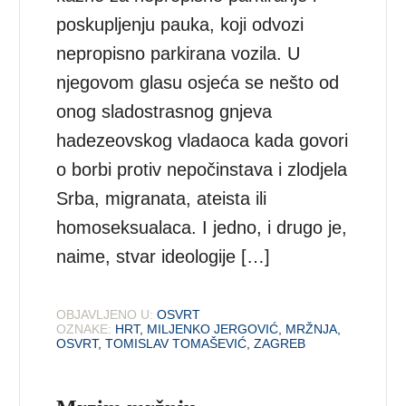
poskupljenju pauka, koji odvozi
nepropisno parkirana vozila. U
njegovom glasu osjeća se nešto od
onog sladostrasnog gnjeva
hadezeovskog vladaoca kada govori
o borbi protiv nepočinstava i zlodjela
Srba, migranata, ateista ili
homoseksualaca. I jedno, i drugo je,
naime, stvar ideologije […]
OBJAVLJENO U:
OSVRT
OZNAKE:
HRT
,
MILJENKO JERGOVIĆ
,
MRŽNJA
,
OSVRT
,
TOMISLAV TOMAŠEVIĆ
,
ZAGREB