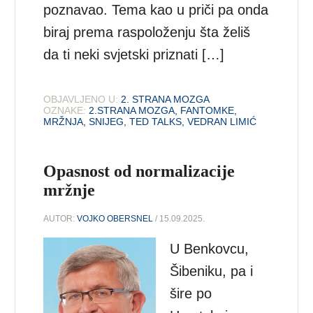
poznavao. Tema kao u priči pa onda
biraj prema raspoloženju šta želiš
da ti neki svjetski priznati […]
OBJAVLJENO U:
2. STRANA MOZGA
OZNAKE:
2.STRANA MOZGA
,
FANTOMKE
,
MRŽNJA
,
SNIJEG
,
TED TALKS
,
VEDRAN LIMIĆ
Opasnost od normalizacije
mržnje
AUTOR:
VOJKO OBERSNEL
/ 15.09.2025.
U Benkovcu,
Šibeniku, pa i
šire po