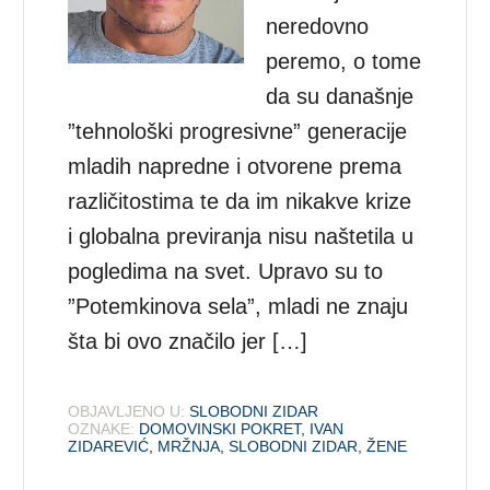
neredovno
peremo, o tome
da su današnje
”tehnološki progresivne” generacije
mladih napredne i otvorene prema
različitostima te da im nikakve krize
i globalna previranja nisu naštetila u
pogledima na svet. Upravo su to
”Potemkinova sela”, mladi ne znaju
šta bi ovo značilo jer […]
OBJAVLJENO U:
SLOBODNI ZIDAR
OZNAKE:
DOMOVINSKI POKRET
,
IVAN
ZIDAREVIĆ
,
MRŽNJA
,
SLOBODNI ZIDAR
,
ŽENE