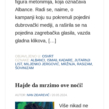
figura metonimija, koja označava
Albance. Radi se, naime, o
kampanji koju su pokrenuli pojedini
dubrovački mediji, a raširila se na
pojedina zagrebačka glasila, vazda
gladna klikova, […]
OBJAVLJENO U:
OSVRT
OZNAKE:
ALBANCI
,
ISMAIL KADARE
,
JUTARNJI
LIST
,
MILJENKO JERGOVIĆ
,
MRŽNJA
,
RASIZAM
,
ŠOVINIZAM
Hajde da mrzimo ove noći!
AUTOR:
IVAN ZIDAREVIĆ
/ 20.05.2024.
Više nikad ne