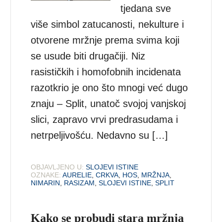
tjedana sve
više simbol zatucanosti, nekulture i
otvorene mržnje prema svima koji
se usude biti drugačiji. Niz
rasističkih i homofobnih incidenata
razotkrio je ono što mnogi već dugo
znaju – Split, unatoč svojoj vanjskoj
slici, zapravo vrvi predrasudama i
netrpeljivošću. Nedavno su […]
OBJAVLJENO U:
SLOJEVI ISTINE
OZNAKE:
AURELIE
,
CRKVA
,
HOS
,
MRŽNJA
,
NIMARIN
,
RASIZAM
,
SLOJEVI ISTINE
,
SPLIT
Kako se probudi stara mržnja