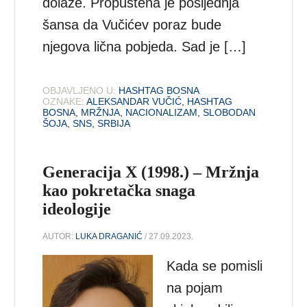
dolaze. Propuštena je posljednja
šansa da Vučićev poraz bude
njegova lična pobjeda. Sad je […]
OBJAVLJENO U:
HASHTAG BOSNA
OZNAKE:
ALEKSANDAR VUČIĆ
,
HASHTAG
BOSNA
,
MRŽNJA
,
NACIONALIZAM
,
SLOBODAN
ŠOJA
,
SNS
,
SRBIJA
Generacija X (1998.) – Mržnja
kao pokretačka snaga
ideologije
AUTOR:
LUKA DRAGANIĆ
/ 27.09.2023.
Kada se pomisli
na pojam