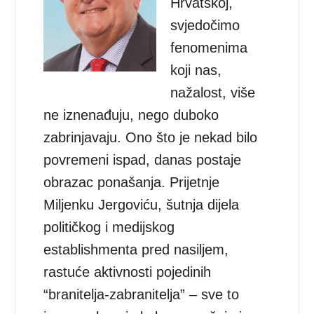
Hrvatskoj,
svjedočimo
fenomenima
koji nas,
nažalost, više
ne iznenađuju, nego duboko
zabrinjavaju. Ono što je nekad bilo
povremeni ispad, danas postaje
obrazac ponašanja. Prijetnje
Miljenku Jergoviću, šutnja dijela
političkog i medijskog
establishmenta pred nasiljem,
rastuće aktivnosti pojedinih
“branitelja-zabranitelja” – sve to