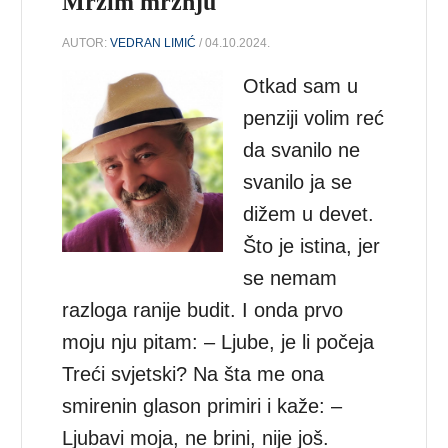
Mrzim mržnju
AUTOR:
VEDRAN LIMIĆ
/ 04.10.2024.
Otkad sam u
penziji volim reć
da svanilo ne
svanilo ja se
dižem u devet.
Što je istina, jer
se nemam
razloga ranije budit. I onda prvo
moju nju pitam: – Ljube, je li počeja
Treći svjetski? Na šta me ona
smirenin glason primiri i kaže: –
Ljubavi moja, ne brini, nije još.