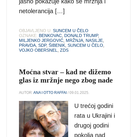
jasno pokazuje kako se mržnja i
netolerancija […]
OBJAVLJENO U:
SUNCEM U ČELO
OZNAKE:
BENKOVAC
,
DONALD TRUMP
,
MILJENKO JERGOVIĆ
,
MRŽNJA
,
NASILJE
,
PRAVDA
,
SDP
,
ŠIBENIK
,
SUNCEM U ČELO
,
VOJKO OBERSNEL
,
ZDS
Moćna stvar – kad ne dižemo
glas iz mržnje nego zbog nade
AUTOR:
ANA I OTTO RAFFAI
/ 09.01.2025.
U trećoj godini
rata u Ukrajini i
drugoj godini
pokolja nad