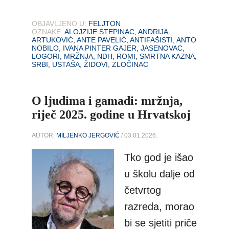
OBJAVLJENO U:
FELJTON
OZNAKE:
ALOJZIJE STEPINAC
,
ANDRIJA
ARTUKOVIĆ
,
ANTE PAVELIĆ
,
ANTIFAŠISTI
,
ANTO
NOBILO
,
IVANA PINTER GAJER
,
JASENOVAC
,
LOGORI
,
MRŽNJA
,
NDH
,
ROMI
,
SMRTNA KAZNA
,
SRBI
,
USTAŠA
,
ŽIDOVI
,
ZLOČINAC
O ljudima i gamadi: mržnja,
riječ 2025. godine u Hrvatskoj
AUTOR:
MILJENKO JERGOVIĆ
/ 03.01.2026.
Tko god je išao
u školu dalje od
četvrtog
razreda, morao
bi se sjetiti priče