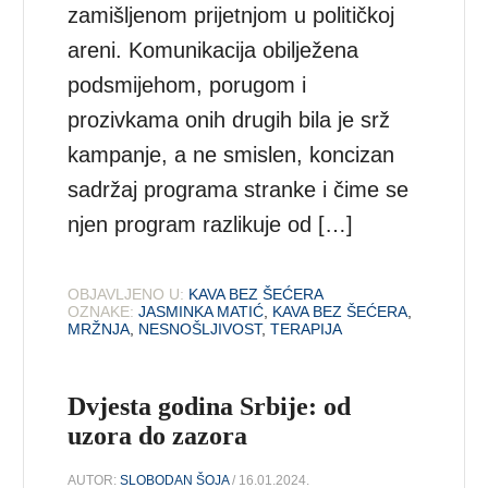
zamišljenom prijetnjom u političkoj
areni. Komunikacija obilježena
podsmijehom, porugom i
prozivkama onih drugih bila je srž
kampanje, a ne smislen, koncizan
sadržaj programa stranke i čime se
njen program razlikuje od […]
OBJAVLJENO U:
KAVA BEZ ŠEĆERA
OZNAKE:
JASMINKA MATIĆ
,
KAVA BEZ ŠEĆERA
,
MRŽNJA
,
NESNOŠLJIVOST
,
TERAPIJA
Dvjesta godina Srbije: od
uzora do zazora
AUTOR:
SLOBODAN ŠOJA
/ 16.01.2024.