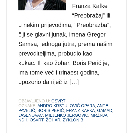
Franza Kafke
“Preobražaj” ili,
u nekim prijevodima, “Preobrazba”,
čiji se glavni junak, imena Gregor
Samsa, jednoga jutra, prema našim
prevoditeljima, probudio kao –
kukac. Ili kao žohar. Boris Perić je,
ima tome već i trinaest godina,
upozorio da riječ iz […]
OBJAVLJENO U:
OSVRT
OZNAKE:
ANDRO KRSTULOVIĆ OPARA
,
ANTE
PAVELIĆ
,
BORIS PERIĆ
,
FRANZ KAFKA
,
GAMAD
,
JASENOVAC
,
MILJENKO JERGOVIĆ
,
MRŽNJA
,
NDH
,
OSVRT
,
ŽOHAR
,
ZYKLON B