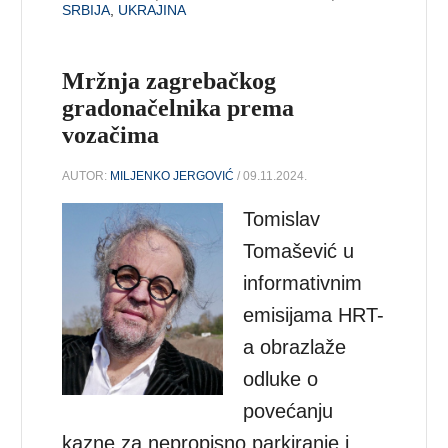
SRBIJA
,
UKRAJINA
Mržnja zagrebačkog
gradonačelnika prema
vozačima
AUTOR:
MILJENKO JERGOVIĆ
/ 09.11.2024.
Tomislav
Tomašević u
informativnim
emisijama HRT-
a obrazlaže
odluke o
povećanju
kazne za nepropisno parkiranje i