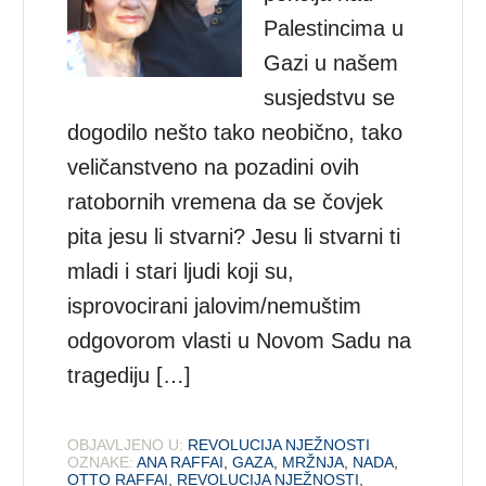
Palestincima u
Gazi u našem
susjedstvu se
dogodilo nešto tako neobično, tako
veličanstveno na pozadini ovih
ratobornih vremena da se čovjek
pita jesu li stvarni? Jesu li stvarni ti
mladi i stari ljudi koji su,
isprovocirani jalovim/nemuštim
odgovorom vlasti u Novom Sadu na
tragediju […]
OBJAVLJENO U:
REVOLUCIJA NJEŽNOSTI
OZNAKE:
ANA RAFFAI
,
GAZA
,
MRŽNJA
,
NADA
,
OTTO RAFFAI
,
REVOLUCIJA NJEŽNOSTI
,