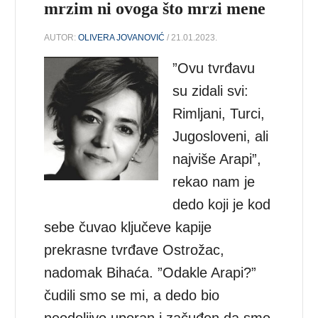
mrzim ni ovoga što mrzi mene
AUTOR:
OLIVERA JOVANOVIĆ
/ 21.01.2023.
”Ovu tvrđavu
su zidali svi:
Rimljani, Turci,
Jugosloveni, ali
najviše Arapi”,
rekao nam je
dedo koji je kod
sebe čuvao ključeve kapije
prekrasne tvrđave Ostrožac,
nadomak Bihaća. ”Odakle Arapi?”
čudili smo se mi, a dedo bio