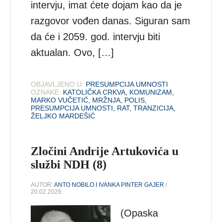
intervju, imat ćete dojam kao da je
razgovor vođen danas. Siguran sam
da će i 2059. god. intervju biti
aktualan. Ovo, […]
OBJAVLJENO U:
PRESUMPCIJA UMNOSTI
OZNAKE:
KATOLIČKA CRKVA
,
KOMUNIZAM
,
MARKO VUČETIĆ
,
MRŽNJA
,
POLIS
,
PRESUMPCIJA UMNOSTI
,
RAT
,
TRANZICIJA
,
ŽELJKO MARDEŠIĆ
Zločini Andrije Artukovića u
službi NDH (8)
AUTOR:
ANTO NOBILO I IVANKA PINTER GAJER
/
20.02.2026.
(Opaska