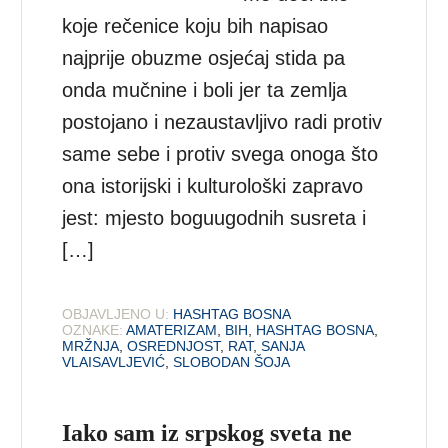
koje rečenice koju bih napisao
najprije obuzme osjećaj stida pa
onda mučnine i boli jer ta zemlja
postojano i nezaustavljivo radi protiv
same sebe i protiv svega onoga što
ona istorijski i kulturološki zapravo
jest: mjesto boguugodnih susreta i
[…]
OBJAVLJENO U:
HASHTAG BOSNA
OZNAKE:
AMATERIZAM
,
BIH
,
HASHTAG BOSNA
,
MRŽNJA
,
OSREDNJOST
,
RAT
,
SANJA
VLAISAVLJEVIĆ
,
SLOBODAN ŠOJA
Iako sam iz srpskog sveta ne