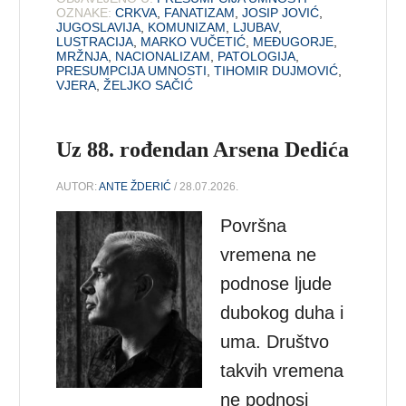
OZNAKE:
CRKVA
,
FANATIZAM
,
JOSIP JOVIĆ
,
JUGOSLAVIJA
,
KOMUNIZAM
,
LJUBAV
,
LUSTRACIJA
,
MARKO VUČETIĆ
,
MEĐUGORJE
,
MRŽNJA
,
NACIONALIZAM
,
PATOLOGIJA
,
PRESUMPCIJA UMNOSTI
,
TIHOMIR DUJMOVIĆ
,
VJERA
,
ŽELJKO SAČIĆ
Uz 88. rođendan Arsena Dedića
AUTOR:
ANTE ŽDERIĆ
/ 28.07.2026.
Površna
vremena ne
podnose ljude
dubokog duha i
uma. Društvo
takvih vremena
ne podnosi