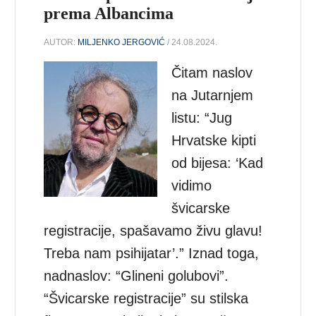
prema Albancima
AUTOR:
MILJENKO JERGOVIĆ
/ 24.08.2024.
Čitam naslov
na Jutarnjem
listu: “Jug
Hrvatske kipti
od bijesa: ‘Kad
vidimo
švicarske
registracije, spašavamo živu glavu!
Treba nam psihijatar’.” Iznad toga,
nadnaslov: “Glineni golubovi”.
“Švicarske registracije” su stilska