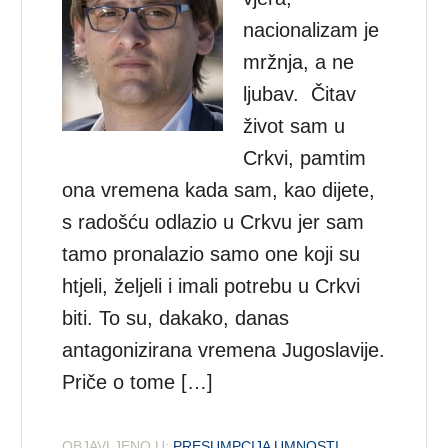
nacionalizam je
mržnja, a ne
ljubav. Čitav
život sam u
Crkvi, pamtim
ona vremena kada sam, kao dijete,
s radošću odlazio u Crkvu jer sam
tamo pronalazio samo one koji su
htjeli, željeli i imali potrebu u Crkvi
biti. To su, dakako, danas
antagonizirana vremena Jugoslavije.
Priče o tome […]
OBJAVLJENO U:
PRESUMPCIJA UMNOSTI