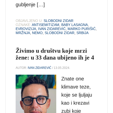
gubljenje […]
OBJAVLJENO U:
SLOBODNI ZIDAR
OZNAKE:
ANTISEMITIZAM
,
BABY LASAGNA
,
EVROVIZIJA
,
IVAN ZIDAREVIĆ
,
MARKO PURIŠIĆ
,
MRŽNJA
,
NEMO
,
SLOBODNI ZIDAR
,
SRBIJA
Živimo u društvu koje mrzi
žene: u 33 dana ubijeno ih je 4
AUTOR:
IVAN ZIDAREVIĆ
/ 13.05.2024.
Znate one
klimave teze,
koje se ljuljaju
kao i krezavi
zubi koje