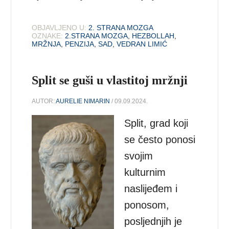
OBJAVLJENO U:
2. STRANA MOZGA
OZNAKE:
2.STRANA MOZGA
,
HEZBOLLAH
,
MRŽNJA
,
PENZIJA
,
SAD
,
VEDRAN LIMIĆ
Split se guši u vlastitoj mržnji
AUTOR:
AURELIE NIMARIN
/ 09.09.2024.
Split, grad koji
se često ponosi
svojim
kulturnim
naslijeđem i
ponosom,
posljednjih je