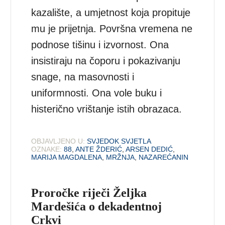
kazalište, a umjetnost koja propituje
mu je prijetnja. Površna vremena ne
podnose tišinu i izvornost. Ona
insistiraju na čoporu i pokazivanju
snage, na masovnosti i
uniformnosti. Ona vole buku i
histerično vrištanje istih obrazaca.
OBJAVLJENO U:
SVJEDOK SVJETLA
OZNAKE:
88
,
ANTE ŽDERIĆ
,
ARSEN DEDIĆ
,
MARIJA MAGDALENA
,
MRŽNJA
,
NAZAREĆANIN
Proročke riječi Željka
Mardešića o dekadentnoj
Crkvi