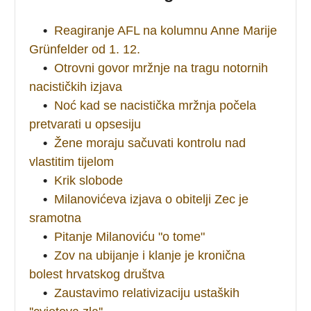
•
Reagiranje AFL na kolumnu Anne Marije
Grünfelder od 1. 12.
•
Otrovni govor mržnje na tragu notornih
nacističkih izjava
•
Noć kad se nacistička mržnja počela
pretvarati u opsesiju
•
Žene moraju sačuvati kontrolu nad
vlastitim tijelom
•
Krik slobode
•
Milanovićeva izjava o obitelji Zec je
sramotna
•
Pitanje Milanoviću "o tome"
•
Zov na ubijanje i klanje je kronična
bolest hrvatskog društva
•
Zaustavimo relativizaciju ustaških