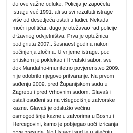
do ove važne odluke. Policija je započela
istragu već 1991. ali su svi rezultati istrage
više od desetljeća ostali u ladici. Nekada
moćni političar, dugo je otežavao rad policije i
državnog odvjetništva. Prva je optužnica
podignuta 2007., šesnaest godina nakon
počinjenja zločina. U vrijeme istrage, pod
pritiskom je poklekao i Hrvatski sabor, sve
dok Mandatno-imunitetno povjerenstvo 2009.
nije odobrilo njegovo pritvaranje. Na prvom
suđenju 2009. pred Županijskom sudu u
Zagrebu i pred Vrhovnim sudom, Glavaš i
ostali osuđeni su na višegodišnje zatvorske
kazne. Glavaš je odslužio većinu
osmogodišnje kazne u zatvorima u Bosnu i
Hercegovini, kamo je pobjegao uoči izricanja
prve presude. No Ustavni sud je u siječnju