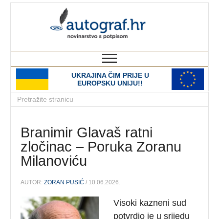
autograf.hr
novinarstvo s potpisom
UKRAJINA ČIM PRIJE U
EUROPSKU UNIJU!!
Branimir Glavaš ratni
zločinac – Poruka Zoranu
Milanoviću
AUTOR:
ZORAN PUSIĆ
/ 10.06.2026.
Visoki kazneni sud
potvrdio je u srijedu