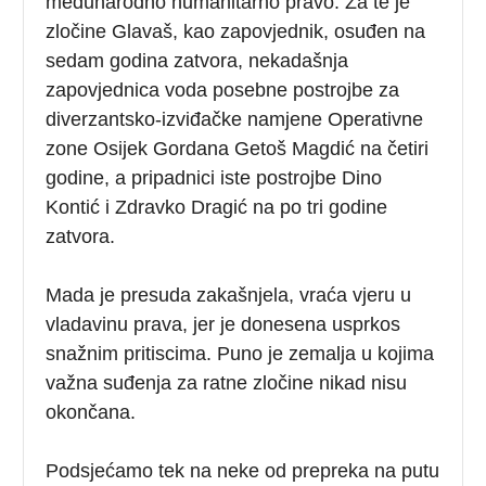
međunarodno humanitarno pravo. Za te je
zločine Glavaš, kao zapovjednik, osuđen na
sedam godina zatvora, nekadašnja
zapovjednica voda posebne postrojbe za
diverzantsko-izviđačke namjene Operativne
zone Osijek Gordana Getoš Magdić na četiri
godine, a pripadnici iste postrojbe Dino
Kontić i Zdravko Dragić na po tri godine
zatvora.
Mada je presuda zakašnjela, vraća vjeru u
vladavinu prava, jer je donesena usprkos
snažnim pritiscima. Puno je zemalja u kojima
važna suđenja za ratne zločine nikad nisu
okončana.
Podsjećamo tek na neke od prepreka na putu