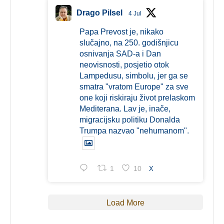
Drago Pilsel
4 Jul
Papa Prevost je, nikako
slučajno, na 250. godišnjicu
osnivanja SAD-a i Dan
neovisnosti, posjetio otok
Lampedusu, simbolu, jer ga se
smatra "vratom Europe" za sve
one koji riskiraju život prelaskom
Mediterana. Lav je, inače,
migracijsku politiku Donalda
Trumpa nazvao "nehumanom".
1
10
X
Load More