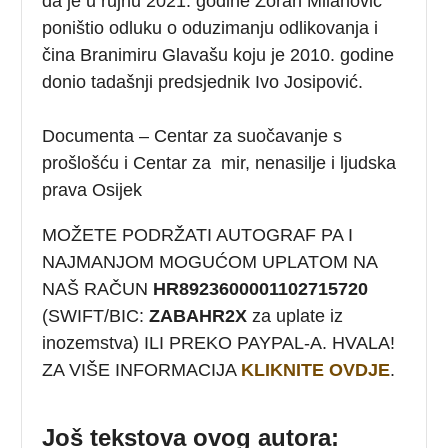
da je u rujnu 2021. godine Zoran Milanović
poništio odluku o oduzimanju odlikovanja i
čina Branimiru Glavašu koju je 2010. godine
donio tadašnji predsjednik Ivo Josipović.
Documenta – Centar za suočavanje s
prošlošću i Centar za mir, nenasilje i ljudska
prava Osijek
MOŽETE PODRŽATI AUTOGRAF PA I
NAJMANJOM MOGUĆOM UPLATOM NA
NAŠ RAČUN
HR8923600001102715720
(SWIFT/BIC:
ZABAHR2X
za uplate iz
inozemstva) ILI PREKO PAYPAL-A. HVALA!
ZA VIŠE INFORMACIJA
KLIKNITE OVDJE
.
Još tekstova ovog autora: