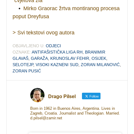
''cvjetova zla''
•
Mirko Graorac žrtva montiranog procesa
poput Dreyfusa
> Svi tekstovi ovog autora
OBJAVLJENO U:
ODJECI
OZNAKE:
ANTIFAŠISTIČKA LIGA RH
,
BRANIMIR
GLAVAŠ
,
GARAŽA
,
KRUNOSLAV FEHIR
,
OSIJEK
,
SELOTEJP
,
VISOKI KAZNENI SUD
,
ZORAN MILANOVIĆ
,
ZORAN PUSIĆ
Drago Pilsel
Follow
Born in 1962 in Buenos Aires, Argentina. Lives in
Zagreb, Croatia. Journalist and Theologian. Married.
d.pilsel@zamir.net