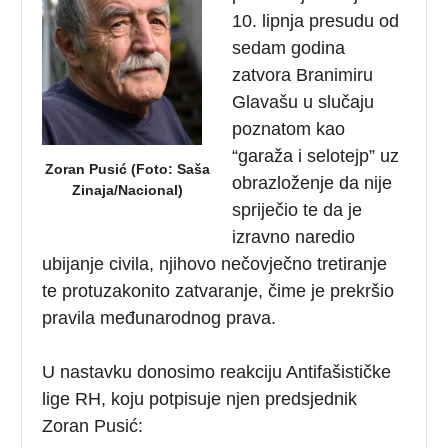
10. lipnja presudu od
sedam godina
zatvora Branimiru
Glavašu u slučaju
poznatom kao
“garaža i selotejp” uz
Zoran Pusić (Foto: Saša
obrazloženje da nije
Zinaja/Nacional)
spriječio te da je
izravno naredio
ubijanje civila, njihovo nečovječno tretiranje
te protuzakonito zatvaranje, čime je prekršio
pravila međunarodnog prava.
U nastavku donosimo reakciju Antifašističke
lige RH, koju potpisuje njen predsjednik
Zoran Pusić: