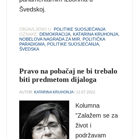
Švedskoj.
OBJAVLJENO U:
POLITIKE SUOSJEĆANJA
OZNAKE:
DEMOKRACIJA
,
KATARINA KRUHONJA
,
NOBELOVA NAGRADA ZA MIR
,
POLITIČKA
PARADIGMA
,
POLITIKE SUOSJEĆANJA
,
ŠVEDSKA
Pravo na pobačaj ne bi trebalo
biti predmetom dijaloga
AUTOR:
KATARINA KRUHONJA
/ 12.07.2022.
Kolumna
”Zalažem se za
život i
podržavam