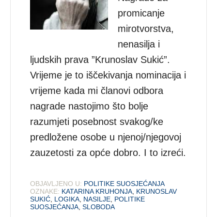
promicanje
mirotvorstva,
nenasilja i
ljudskih prava ”Krunoslav Sukić”.
Vrijeme je to iščekivanja nominacija i
vrijeme kada mi članovi odbora
nagrade nastojimo što bolje
razumjeti posebnost svakog/ke
predložene osobe u njenoj/njegovoj
zauzetosti za opće dobro. I to izreći.
OBJAVLJENO U:
POLITIKE SUOSJEĆANJA
OZNAKE:
KATARINA KRUHONJA
,
KRUNOSLAV
SUKIĆ
,
LOGIKA
,
NASILJE
,
POLITIKE
SUOSJEĆANJA
,
SLOBODA