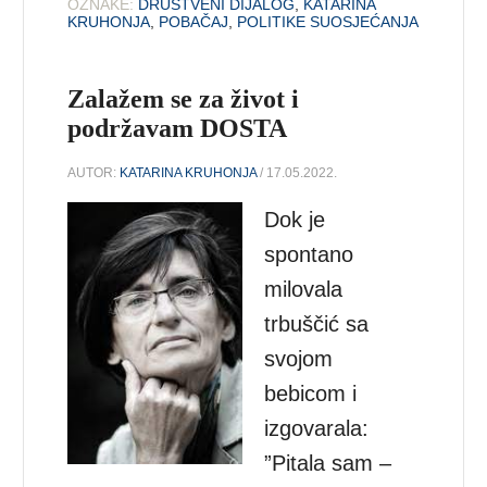
OZNAKE:
DRUŠTVENI DIJALOG
,
KATARINA
KRUHONJA
,
POBAČAJ
,
POLITIKE SUOSJEĆANJA
Zalažem se za život i
podržavam DOSTA
AUTOR:
KATARINA KRUHONJA
/ 17.05.2022.
Dok je
spontano
milovala
trbuščić sa
svojom
bebicom i
izgovarala:
”Pitala sam –