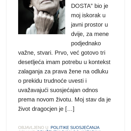
DOSTA” bio je
moj iskorak u
javni prostor u
dvije, za mene
podjednako
važne, stvari. Prvo, već gotovo tri
desetljeća imam potrebu u kontekst
zalaganja za prava žene na odluku
o prekidu trudnoće uvesti i
uvažavajući suosjećajan odnos
prema novom životu. Moj stav da je
život dragocjen je […]
OBJAVLJENO U:
POLITIKE SUOSJEĆANJA