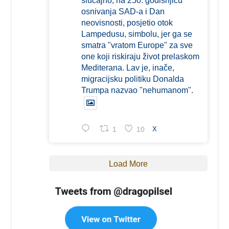
slučajno, na 250. godišnjicu
osnivanja SAD-a i Dan
neovisnosti, posjetio otok
Lampedusu, simbolu, jer ga se
smatra "vratom Europe" za sve
one koji riskiraju život prelaskom
Mediterana. Lav je, inače,
migracijsku politiku Donalda
Trumpa nazvao "nehumanom".
1
10
X
Load More