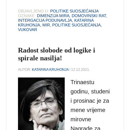
OBJAVLJENO U:
POLITIKE SUOSJEĆANJA
OZNAKE:
DIMENZIJA MIRA
,
DOMOVINSKI RAT
,
INTERGACIJA PODUNAVLJA
,
KATARINA
KRUHONJA
,
MIR
,
POLITIKE SUOSJEĆANJA
,
VUKOVAR
Radost slobode od logike i
spirale nasilja!
AUTOR:
KATARINA KRUHONJA
/ 12.12.2021.
Trinaestu
godinu, studeni
i prosinac je za
mene vrijeme
mirovne
Nagrade za