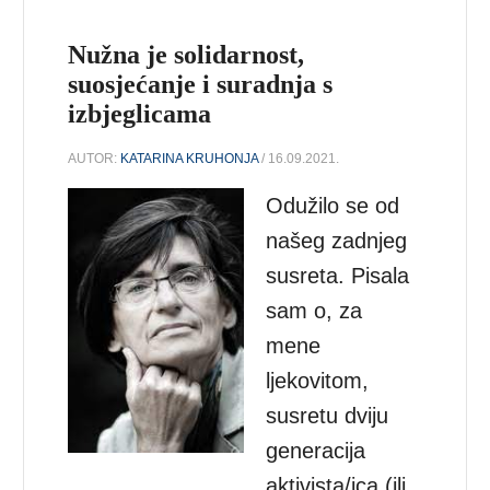
Nužna je solidarnost,
suosjećanje i suradnja s
izbjeglicama
AUTOR:
KATARINA KRUHONJA
/ 16.09.2021.
Odužilo se od
našeg zadnjeg
susreta. Pisala
sam o, za
mene
ljekovitom,
susretu dviju
generacija
aktivista/ica (ili