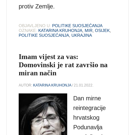
protiv Zemlje.
OBJAVLJENO U:
POLITIKE SUOSJEĆANJA
OZNAKE:
KATARINA KRUHONJA
,
MIR
,
OSIJEK
,
POLITIKE SUOSJEĆANJA
,
UKRAJINA
Imam vijest za vas:
Domovinski je rat završio na
miran način
AUTOR:
KATARINA KRUHONJA
/ 21.01.2022.
Dan mirne
reintegracije
hrvatskog
Podunavlja