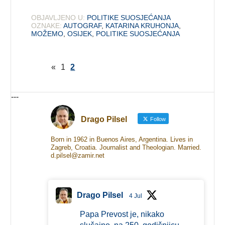
OBJAVLJENO U:
POLITIKE SUOSJEĆANJA
OZNAKE:
AUTOGRAF
,
KATARINA KRUHONJA
,
MOŽEMO
,
OSIJEK
,
POLITIKE SUOSJEĆANJA
«
1
2
---
Drago Pilsel
Follow
Born in 1962 in Buenos Aires, Argentina. Lives in
Zagreb, Croatia. Journalist and Theologian. Married.
d.pilsel@zamir.net
Drago Pilsel
4 Jul
Papa Prevost je, nikako