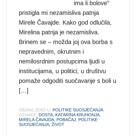
ima li bolove”
pristigla mi nezamisliva patnja
Mirele Čavajde. Kako god odlučila,
Mirelina patnja je nezamisliva.
Brinem se – možda joj ova borba s
nepravednim, okrutnim i
nemilosrdnim postupcima ljudi u
institucijama, u politici, u društvu
pomaže odgoditi suočavanje s boli u
[…]
OBJAVLJENO U:
POLITIKE SUOSJEĆANJA
OZNAKE:
DOSTA
,
KATARINA KRUHONJA
,
MIRELA ČAVAJDA
,
POBAČAJ
,
POLITIKE
SUOSJEĆANJA
,
ŽIVOT