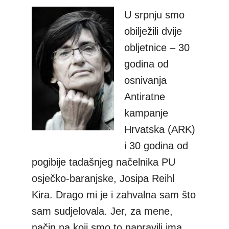
U srpnju smo
obilježili dvije
obljetnice – 30
godina od
osnivanja
Antiratne
kampanje
Hrvatska (ARK)
i 30 godina od
pogibije tadašnjeg načelnika PU
osječko-baranjske, Josipa Reihl
Kira. Drago mi je i zahvalna sam što
sam sudjelovala. Jer, za mene,
način na koji smo to napravili ima