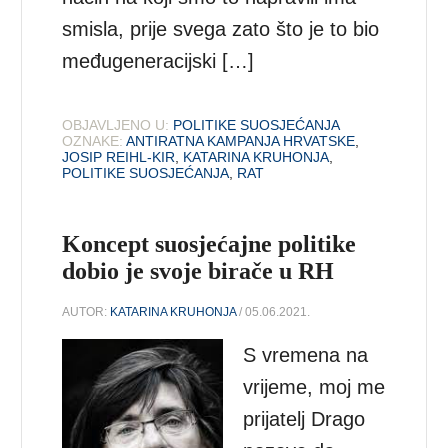
smisla, prije svega zato što je to bio
međugeneracijski […]
OBJAVLJENO U:
POLITIKE SUOSJEĆANJA
OZNAKE:
ANTIRATNA KAMPANJA HRVATSKE
,
JOSIP REIHL-KIR
,
KATARINA KRUHONJA
,
POLITIKE SUOSJEĆANJA
,
RAT
Koncept suosjećajne politike
dobio je svoje birače u RH
AUTOR:
KATARINA KRUHONJA
/ 05.06.2021.
S vremena na
vrijeme, moj me
prijatelj Drago