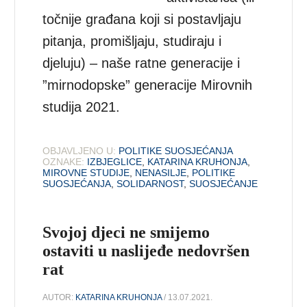
točnije građana koji si postavljaju
pitanja, promišljaju, studiraju i
djeluju) – naše ratne generacije i
”mirnodopske” generacije Mirovnih
studija 2021.
OBJAVLJENO U:
POLITIKE SUOSJEĆANJA
OZNAKE:
IZBJEGLICE
,
KATARINA KRUHONJA
,
MIROVNE STUDIJE
,
NENASILJE
,
POLITIKE
SUOSJEĆANJA
,
SOLIDARNOST
,
SUOSJEĆANJE
Svojoj djeci ne smijemo
ostaviti u naslijeđe nedovršen
rat
AUTOR:
KATARINA KRUHONJA
/ 13.07.2021.