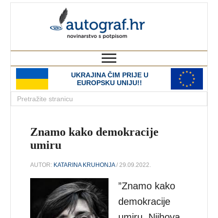
autograf.hr
novinarstvo s potpisom
UKRAJINA ČIM PRIJE U
EUROPSKU UNIJU!!
Znamo kako demokracije
umiru
AUTOR:
KATARINA KRUHONJA
/ 29.09.2022.
”Znamo kako
demokracije
umiru. Njihova