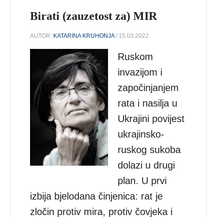
Birati (zauzetost za) MIR
AUTOR:
KATARINA KRUHONJA
/ 15.03.2022.
Ruskom
invazijom i
započinjanjem
rata i nasilja u
Ukrajini povijest
ukrajinsko-
ruskog sukoba
dolazi u drugi
plan. U prvi
izbija bjelodana činjenica: rat je
zločin protiv mira, protiv čovjeka i