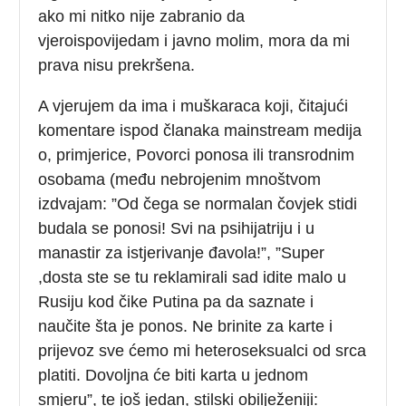
ako mi nitko nije zabranio da
vjeroispovijedam i javno molim, mora da mi
prava nisu prekršena.
A vjerujem da ima i muškaraca koji, čitajući
komentare ispod članaka mainstream medija
o, primjerice, Povorci ponosa ili transrodnim
osobama (među nebrojenim mnoštvom
izdvajam: ”Od čega se normalan čovjek stidi
budala se ponosi! Svi na psihijatriju i u
manastir za istjerivanje đavola!”, ”Super
,dosta ste se tu reklamirali sad idite malo u
Rusiju kod čike Putina pa da saznate i
naučite šta je ponos. Ne brinite za karte i
prijevoz sve ćemo mi heteroseksualci od srca
platiti. Dovoljna će biti karta u jednom
smjeru”, te još jedan, stilski obilježeniji: