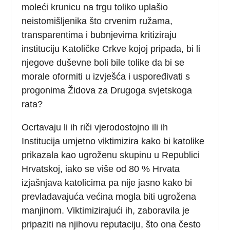
moleći krunicu na trgu toliko uplašio
neistomišljenika što crvenim ružama,
transparentima i bubnjevima kritiziraju
instituciju Katoličke Crkve kojoj pripada, bi li
njegove duševne boli bile tolike da bi se
morale oformiti u izvješća i uspoređivati s
progonima Židova za Drugoga svjetskoga
rata?
Ocrtavaju li ih riči vjerodostojno ili ih
Institucija umjetno viktimizira kako bi katolike
prikazala kao ugroženu skupinu u Republici
Hrvatskoj, iako se više od 80 % Hrvata
izjašnjava katolicima pa nije jasno kako bi
prevladavajuća većina mogla biti ugrožena
manjinom. Viktimizirajući ih, zaboravila je
pripaziti na njihovu reputaciju, što ona često