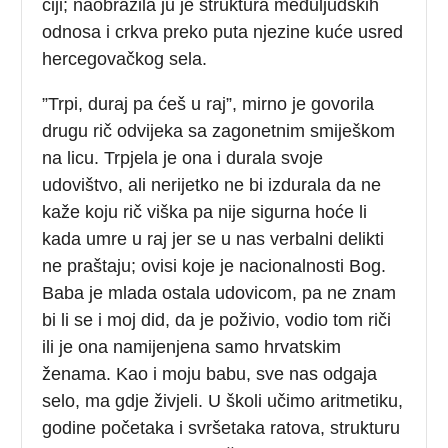
čiji; naobrazila ju je struktura međuljudskih
odnosa i crkva preko puta njezine kuće usred
hercegovačkog sela.
”Trpi, duraj pa ćeš u raj”, mirno je govorila
drugu rič odvijeka sa zagonetnim smiješkom
na licu. Trpjela je ona i durala svoje
udovištvo, ali nerijetko ne bi izdurala da ne
kaže koju rič viška pa nije sigurna hoće li
kada umre u raj jer se u nas verbalni delikti
ne praštaju; ovisi koje je nacionalnosti Bog.
Baba je mlada ostala udovicom, pa ne znam
bi li se i moj did, da je poživio, vodio tom riči
ili je ona namijenjena samo hrvatskim
ženama. Kao i moju babu, sve nas odgaja
selo, ma gdje živjeli. U školi učimo aritmetiku,
godine početaka i svršetaka ratova, strukturu