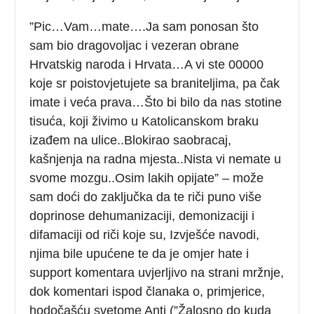
”Pic…Vam…mate….Ja sam ponosan što
sam bio dragovoljac i vezeran obrane
Hrvatskig naroda i Hrvata…A vi ste 00000
koje sr poistovjetujete sa braniteljima, pa čak
imate i veća prava…Što bi bilo da nas stotine
tisuća, koji živimo u Katolicanskom braku
izađem na ulice..Blokirao saobracaj,
kašnjenja na radna mjesta..Nista vi nemate u
svome mozgu..Osim lakih opijate” – može
sam doći do zaključka da te riči puno više
doprinose dehumanizaciji, demonizaciji i
difamaciji od riči koje su, Izvješće navodi,
njima bile upućene te da je omjer hate i
support komentara uvjerljivo na strani mržnje,
dok komentari ispod članaka o, primjerice,
hodočašću svetome Anti (”Žalosno do kuda