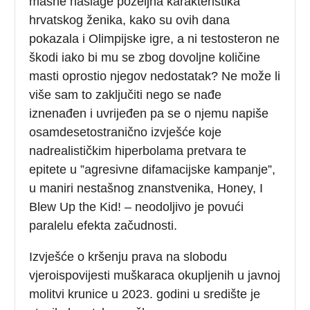
masne naslage poželjna karakteristika
hrvatskog ženika, kako su ovih dana
pokazala i Olimpijske igre, a ni testosteron ne
škodi iako bi mu se zbog dovoljne količine
masti oprostio njegov nedostatak? Ne može li
više sam to zaključiti nego se nađe
iznenađen i uvrijeđen pa se o njemu napiše
osamdesetostranično izvješće koje
nadrealističkim hiperbolama pretvara te
epitete u ”agresivne difamacijske kampanje”,
u maniri nestašnog znanstvenika, Honey, I
Blew Up the Kid! – neodoljivo je povući
paralelu efekta začudnosti.
Izvješće o kršenju prava na slobodu
vjeroispovijesti muškaraca okupljenih u javnoj
molitvi krunice u 2023. godini u središte je