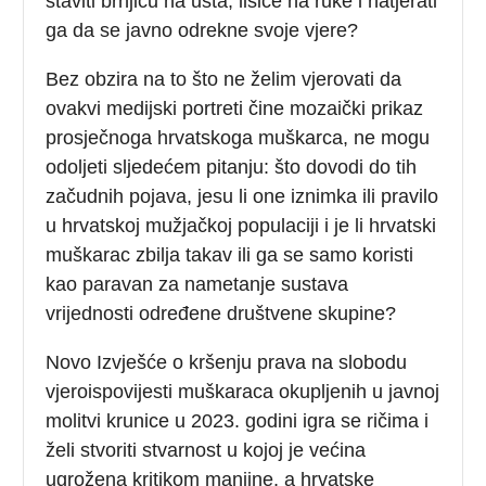
staviti brnjicu na usta, lisice na ruke i natjerati
ga da se javno odrekne svoje vjere?
Bez obzira na to što ne želim vjerovati da
ovakvi medijski portreti čine mozaički prikaz
prosječnoga hrvatskoga muškarca, ne mogu
odoljeti sljedećem pitanju: što dovodi do tih
začudnih pojava, jesu li one iznimka ili pravilo
u hrvatskoj mužjačkoj populaciji i je li hrvatski
muškarac zbilja takav ili ga se samo koristi
kao paravan za nametanje sustava
vrijednosti određene društvene skupine?
Novo Izvješće o kršenju prava na slobodu
vjeroispovijesti muškaraca okupljenih u javnoj
molitvi krunice u 2023. godini igra se ričima i
želi stvoriti stvarnost u kojoj je većina
ugrožena kritikom manjine, a hrvatske