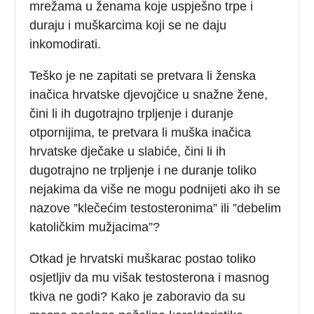
mrežama u ženama koje uspješno trpe i
duraju i muškarcima koji se ne daju
inkomodirati.
Teško je ne zapitati se pretvara li ženska
inačica hrvatske djevojčice u snažne žene,
čini li ih dugotrajno trpljenje i duranje
otpornijima, te pretvara li muška inačica
hrvatske dječake u slabiće, čini li ih
dugotrajno ne trpljenje i ne duranje toliko
nejakima da više ne mogu podnijeti ako ih se
nazove ”klečećim testosteronima” ili ”debelim
katoličkim mužjacima”?
Otkad je hrvatski muškarac postao toliko
osjetljiv da mu višak testosterona i masnog
tkiva ne godi? Kako je zaboravio da su