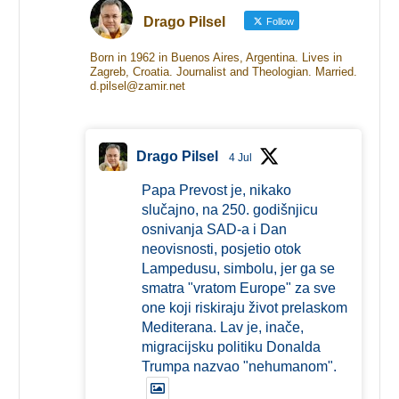
Drago Pilsel
Follow
Born in 1962 in Buenos Aires, Argentina. Lives in
Zagreb, Croatia. Journalist and Theologian. Married.
d.pilsel@zamir.net
Drago Pilsel
4 Jul
Papa Prevost je, nikako
slučajno, na 250. godišnjicu
osnivanja SAD-a i Dan
neovisnosti, posjetio otok
Lampedusu, simbolu, jer ga se
smatra "vratom Europe" za sve
one koji riskiraju život prelaskom
Mediterana. Lav je, inače,
migracijsku politiku Donalda
Trumpa nazvao "nehumanom".