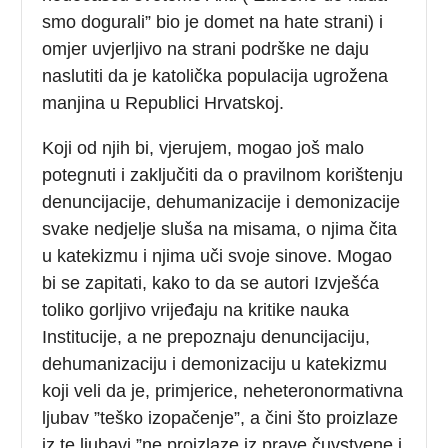
smo dogurali” bio je domet na hate strani) i
omjer uvjerljivo na strani podrške ne daju
naslutiti da je katolička populacija ugrožena
manjina u Republici Hrvatskoj.
Koji od njih bi, vjerujem, mogao još malo
potegnuti i zaključiti da o pravilnom korištenju
denuncijacije, dehumanizacije i demonizacije
svake nedjelje sluša na misama, o njima čita
u katekizmu i njima uči svoje sinove. Mogao
bi se zapitati, kako to da se autori Izvješća
toliko gorljivo vrijeđaju na kritike nauka
Institucije, a ne prepoznaju denuncijaciju,
dehumanizaciju i demonizaciju u katekizmu
koji veli da je, primjerice, neheteronormativna
ljubav ”teško izopačenje”, a čini što proizlaze
iz te ljubavi ”ne proizlaze iz prave čuvstvene i