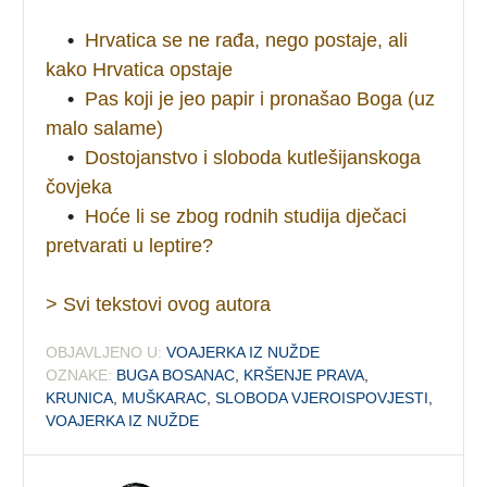
•
Hrvatica se ne rađa, nego postaje, ali
kako Hrvatica opstaje
•
Pas koji je jeo papir i pronašao Boga (uz
malo salame)
•
Dostojanstvo i sloboda kutlešijanskoga
čovjeka
•
Hoće li se zbog rodnih studija dječaci
pretvarati u leptire?
> Svi tekstovi ovog autora
OBJAVLJENO U:
VOAJERKA IZ NUŽDE
OZNAKE:
BUGA BOSANAC
,
KRŠENJE PRAVA
,
KRUNICA
,
MUŠKARAC
,
SLOBODA VJEROISPOVJESTI
,
VOAJERKA IZ NUŽDE