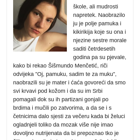
škole, ali mudrosti
napretek. Naobrazilo
ju je polje pamuka i
kikirikija koje su ona i
njezine sestre morale
saditi četrdesetih
godina pa su pjevale,
kako bi rekao Šišmundo Menčetić, riči
odvijeka ”Oj, pamuku, sadim te za muku”,
naobrazili su je mater i ćaća govoreći da smo
svi krvavi pod kožom i da su im Srbi
pomagali dok su ih partizani gonjali po
brdima i mučili po zatvorima, a da se i s
četnicima dalo sjesti za večeru kada bi želuci
ogladnjeli toliko da mozak više nije imao
dovoljno nutrijenata da bi prepoznao tko je