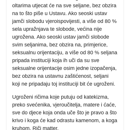
oltarima utjecat će na sve seljane, bez obzira
na to što piše u Ustavu. Ako seoski ustav
jamči slobodu vjeroispovijesti, a više od 80 %
sela upražnjava te slobode, većina nije
ugrožena. Ako seoski ustav jamči slobode
svim seljanima, bez obzira na, primjerice,
seksualnu orijentaciju, a više od 80 % seljana
pripada instituciji koja ih uči da su sve
seksualne orijentacije osim jedne izopačenja,
bez obzira na ustavnu zaštićenost, seljani
koji ne pripadaju toj instituciji bit će ugroženi.
Ugroženi ričima koje putuju od katekizma,
preko svećenika, vjeroučitelja, matere i ćaće,
sve do djece koja onda uče što je pravo a što
krivo i koga će kad odrastu kamenom, a koga
kruhom. Riči matter.