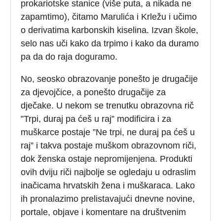
prokariotske stanice (više puta, a nikada ne
zapamtimo), čitamo Marulića i Krležu i učimo
o derivatima karbonskih kiselina. Izvan škole,
selo nas uči kako da trpimo i kako da duramo
pa da do raja doguramo.
No, seosko obrazovanje ponešto je drugačije
za djevojčice, a ponešto drugačije za
dječake. U nekom se trenutku obrazovna rič
”Trpi, duraj pa ćeš u raj” modificira i za
muškarce postaje ”Ne trpi, ne duraj pa ćeš u
raj” i takva postaje muškom obrazovnom riči,
dok ženska ostaje nepromijenjena. Produkti
ovih dviju riči najbolje se ogledaju u odraslim
inačicama hrvatskih žena i muškaraca. Lako
ih pronalazimo prelistavajući dnevne novine,
portale, objave i komentare na društvenim