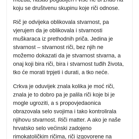
koju se društvenu skupinu koje riči odnose.
Rič je odvijeka oblikovala stvarnost, pa
vjerujem da je oblikovala i stvarnosti
muškaraca iz prethodnih priča. Jedina je
stvarnost – stvarnost riči, bez njih ne
možemo dokazati da je stvarnost stvarna, a
onaj koji bira riči, bira i stvarnost tuđih života,
tko će morati trpjeti i durati, a tko neće.
Crkva je oduvijek znala kolika je moć riči,
znala je to dobro pa je palila riči koje bi je
mogle ugroziti, a s propovjedaonica
obrazovala selo svojima i tako kontrolirala
njihovu stvarnost. Riči matter. A ako je naše
hrvatsko selo većinski zadojeno
rimokatoličkim ričima, riči izgovorene na