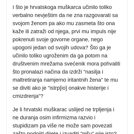
I što je hrvatskoga muškarca učinilo toliko
verbalno nevještim da ne zna razgovarati sa
svojom ženom pa ako mu zasmeta što ona
kaže ili zatraži od njega, prvi mu impuls nije
pokrenuti svoje govorne organe, nego
upogoni jedan od svojih udova? Što ga je
učinilo toliko ugroženim da ga potom na
društvenim mrežama svećenik mora pohvaliti
što pronalazi načina da izdrži ”nasilja i
maltretiranja namjerno iritantnih žena” te mu
se diviti ako je ”istrp[io] onakve histerije i
cmizdrenja”?
Je li hrvatski muškarac uslijed ne trpljenja i
ne duranja osim infirmizma razvio i
stupidizam pa više ne može sam povezati
zašto podojiti dijete i izvaditi ”pišu” nije isto?