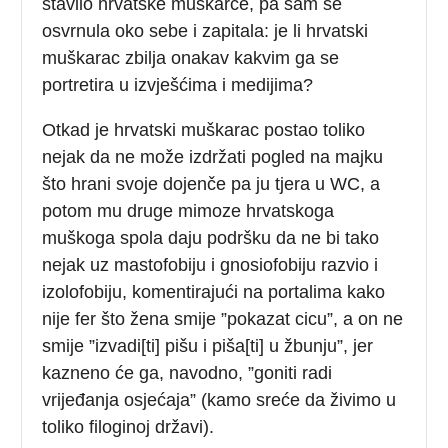
stavilo hrvatske muškarce, pa sam se
osvrnula oko sebe i zapitala: je li hrvatski
muškarac zbilja onakav kakvim ga se
portretira u izvješćima i medijima?
Otkad je hrvatski muškarac postao toliko
nejak da ne može izdržati pogled na majku
što hrani svoje dojenče pa ju tjera u WC, a
potom mu druge mimoze hrvatskoga
muškoga spola daju podršku da ne bi tako
nejak uz mastofobiju i gnosiofobiju razvio i
izolofobiju, komentirajući na portalima kako
nije fer što žena smije ”pokazat cicu”, a on ne
smije ”izvadi[ti] pišu i piša[ti] u žbunju”, jer
kazneno će ga, navodno, ”goniti radi
vrijeđanja osjećaja” (kamo sreće da živimo u
toliko filoginoj državi).