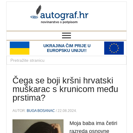
autograf.hr
novinarstvo s potpisom
UKRAJINA ČIM PRIJE U
EUROPSKU UNIJU!!
Čega se boji kršni hrvatski
muškarac s krunicom među
prstima?
AUTOR:
BUGA BOSANAC
/ 22.08.2024.
Moja baba ima četiri
razreda osnovne