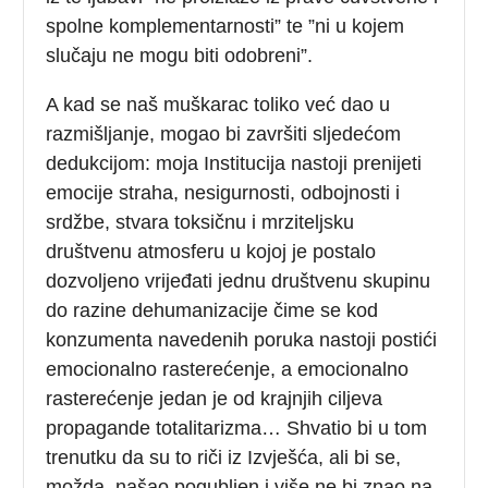
spolne komplementarnosti” te ”ni u kojem
slučaju ne mogu biti odobreni”.
A kad se naš muškarac toliko već dao u
razmišljanje, mogao bi završiti sljedećom
dedukcijom: moja Institucija nastoji prenijeti
emocije straha, nesigurnosti, odbojnosti i
srdžbe, stvara toksičnu i mrziteljsku
društvenu atmosferu u kojoj je postalo
dozvoljeno vrijeđati jednu društvenu skupinu
do razine dehumanizacije čime se kod
konzumenta navedenih poruka nastoji postići
emocionalno rasterećenje, a emocionalno
rasterećenje jedan je od krajnjih ciljeva
propagande totalitarizma… Shvatio bi u tom
trenutku da su to riči iz Izvješća, ali bi se,
možda, našao pogubljen i više ne bi znao na