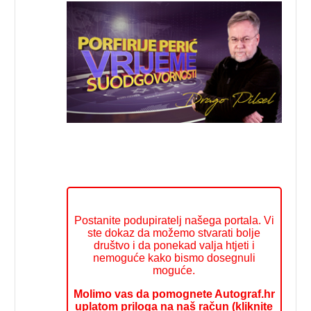
Postanite podupiratelj našega portala. Vi
ste dokaz da možemo stvarati bolje
društvo i da ponekad valja htjeti i
nemoguće kako bismo dosegnuli
moguće.
Molimo vas da pomognete Autograf.hr
uplatom priloga na naš račun (kliknite