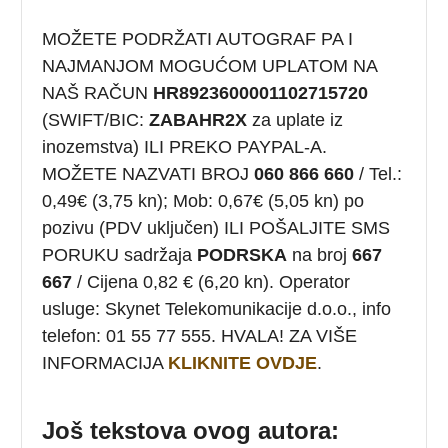
MOŽETE PODRŽATI AUTOGRAF PA I
NAJMANJOM MOGUĆOM UPLATOM NA
NAŠ RAČUN
HR8923600001102715720
(SWIFT/BIC:
ZABAHR2X
za uplate iz
inozemstva) ILI PREKO PAYPAL-A.
MOŽETE NAZVATI BROJ
060 866 660
/ Tel.:
0,49€ (3,75 kn); Mob: 0,67€ (5,05 kn) po
pozivu (PDV uključen) ILI POŠALJITE SMS
PORUKU sadržaja
PODRSKA
na broj
667
667
/ Cijena 0,82 € (6,20 kn). Operator
usluge: Skynet Telekomunikacije d.o.o., info
telefon: 01 55 77 555. HVALA! ZA VIŠE
INFORMACIJA
KLIKNITE OVDJE
.
Još tekstova ovog autora: