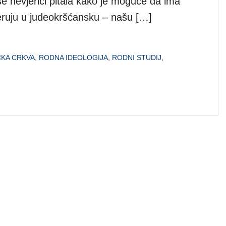
e nevjerici pitala kako je moguće da ima
vjeruju u judeokršćansku – našu […]
ČKA CRKVA
,
RODNA IDEOLOGIJA
,
RODNI STUDIJ
,