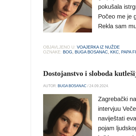
pokušala istrg
Počeo me je gr
Rekla sam mu: 
OBJAVLJENO U:
VOAJERKA IZ NUŽDE
OZNAKE:
BOG
,
BUGA BOSANAC
,
KKC
,
PAPA 
Dostojanstvo i sloboda kutleš
AUTOR:
BUGA BOSANAC
/ 24.09.2024.
Zagrebački na
intervjuu Veče
naviještati e
pojam ljudsko