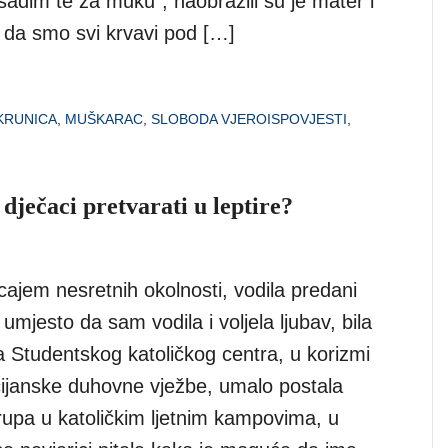
adim te za muku”, naobrazili su je mater i
 da smo svi krvavi pod […]
KRUNICA
,
MUŠKARAC
,
SLOBODA VJEROISPOVJESTI
,
 dječaci pretvarati u leptire?
ajem nesretnih okolnosti, vodila predani
, umjesto da sam vodila i voljela ljubav, bila
a Studentskog katoličkog centra, u korizmi
acijanske duhovne vježbe, umalo postala
rupa u katoličkim ljetnim kampovima, u