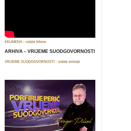
EKUMENA – ostale tribine
ARHIVA – VRIJEME SUODGOVORNOSTI
VRIJEME SUODGOVORNOSTI – ostale emisije