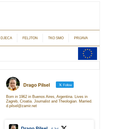
autograf.hr
novinarstvo s potpisom
 DJECA
FELJTON
TKO SMO
PRIJAVA
Drago Pilsel
Follow
Born in 1962 in Buenos Aires, Argentina. Lives in
Zagreb, Croatia. Journalist and Theologian. Married.
d.pilsel@zamir.net
Drago Pilsel