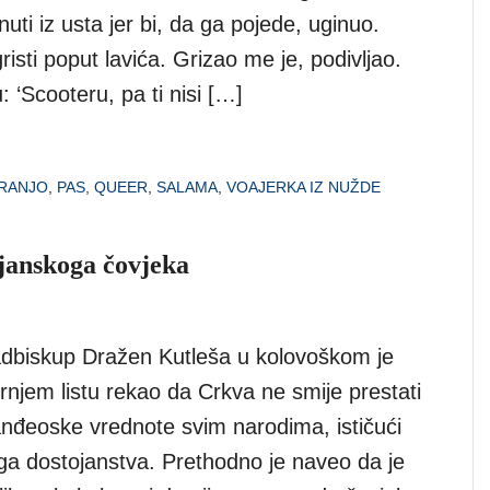
nuti iz usta jer bi, da ga pojede, uginuo.
isti poput lavića. Grizao me je, podivljao.
‘Scooteru, pa ti nisi […]
FRANJO
,
PAS
,
QUEER
,
SALAMA
,
VOAJERKA IZ NUŽDE
ijanskoga čovjeka
dbiskup Dražen Kutleša u kolovoškom je
rnjem listu rekao da Crkva ne smije prestati
vanđeoske vrednote svim narodima, ističući
ga dostojanstva. Prethodno je naveo da je