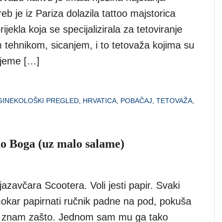
eb je iz Pariza dolazila tattoo majstorica
ijekla koja se specijalizirala za tetoviranje
 tehnikom, sicanjem, i to tetovaža kojima su
ijeme […]
GINEKOLOŠKI PREGLED
,
HRVATICA
,
POBAČAJ
,
TETOVAŽA
,
šao Boga (uz malo salame)
zavčara Scootera. Voli jesti papir. Svaki
okar papirnati ručnik padne na pod, pokuša
Ne znam zašto. Jednom sam mu ga tako