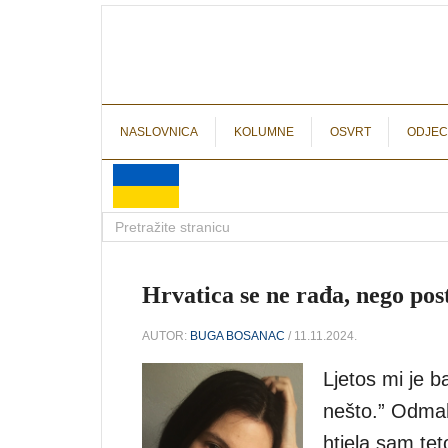
NASLOVNICA
KOLUMNE
OSVRT
ODJEC
Hrvatica se ne rađa, nego post
AUTOR:
BUGA BOSANAC
/ 11.11.2024.
Ljetos mi je b
nešto.” Odmah
htjela sam tet