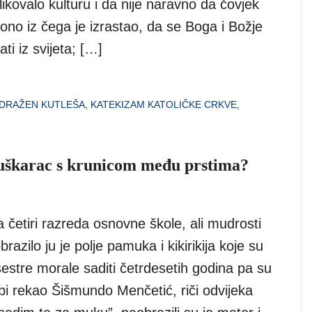
ikovalo kulturu i da nije naravno da čovjek
ti ono iz čega je izrastao, da se Boga i Božje
ati iz svijeta; […]
DRAŽEN KUTLEŠA
,
KATEKIZAM KATOLIČKE CRKVE
,
muškarac s krunicom među prstima?
četiri razreda osnovne škole, ali mudrosti
razilo ju je polje pamuka i kikirikija koje su
sestre morale saditi četrdesetih godina pa su
bi rekao Šišmundo Menčetić, riči odvijeka