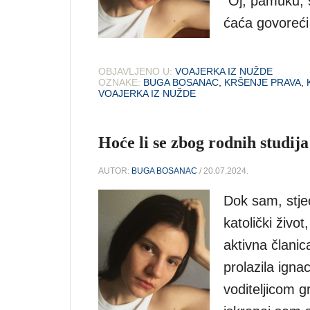
”Oj, pamuku, s
ćaća govoreći
OBJAVLJENO U:
VOAJERKA IZ NUŽDE
OZNAKE:
BUGA BOSANAC
,
KRŠENJE PRAVA
,
VOAJERKA IZ NUŽDE
Hoće li se zbog rodnih studija
AUTOR:
BUGA BOSANAC
/ 20.07.2024.
Dok sam, stjec
katolički život
aktivna članic
prolazila ign
voditeljicom g