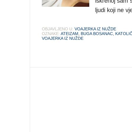
iskrenoj sam s
ljudi koji ne 
OBJAVLJENO U:
VOAJERKA IZ NUŽDE
OZNAKE:
ATEIZAM
,
BUGA BOSANAC
,
KATOLI
VOAJERKA IZ NUŽDE