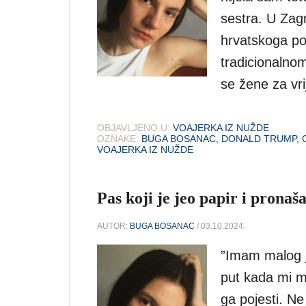
sestra. U Zagr
hrvatskoga por
tradicionalnom
se žene za vr
OBJAVLJENO U:
VOAJERKA IZ NUŽDE
OZNAKE:
BUGA BOSANAC
,
DONALD TRUMP
,
VOAJERKA IZ NUŽDE
Pas koji je jeo papir i prona
AUTOR:
BUGA BOSANAC
/ 03.10.2024.
”Imam malog ja
put kada mi m
ga pojesti. 