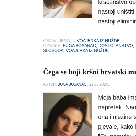
kršćanstvo obl
nastoji uništi
nastoji eliminir
OBJAVLJENO U:
VOAJERKA IZ NUŽDE
OZNAKE:
BUGA BOSANAC
,
DOSTOJANSTVO
,
SLOBODA
,
VOAJERKA IZ NUŽDE
Čega se boji kršni hrvatski 
AUTOR:
BUGA BOSANAC
/ 22.08.2024.
Moja baba ima 
napretek. Naob
ona i njezine 
pjevale, kako 