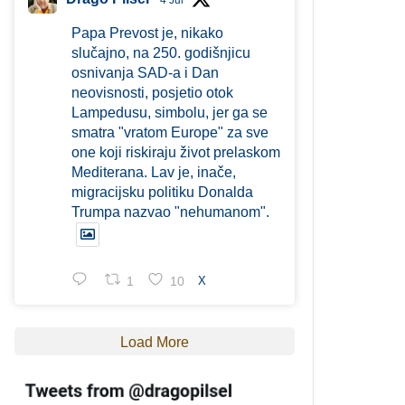
4 Jul
Papa Prevost je, nikako
slučajno, na 250. godišnjicu
osnivanja SAD-a i Dan
neovisnosti, posjetio otok
Lampedusu, simbolu, jer ga se
smatra "vratom Europe" za sve
one koji riskiraju život prelaskom
Mediterana. Lav je, inače,
migracijsku politiku Donalda
Trumpa nazvao "nehumanom".
1
10
X
Load More