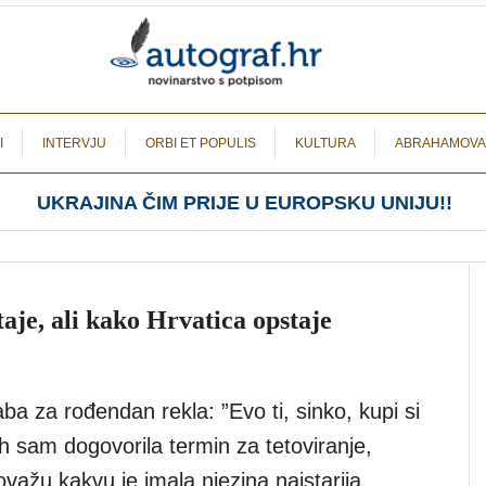
I
INTERVJU
ORBI ET POPULIS
KULTURA
ABRAHAMOVA
UKRAJINA ČIM PRIJE U EUROPSKU UNIJU!!
aje, ali kako Hrvatica opstaje
aba za rođendan rekla: ”Evo ti, sinko, kupi si
 sam dogovorila termin za tetoviranje,
ovažu kakvu je imala njezina najstarija