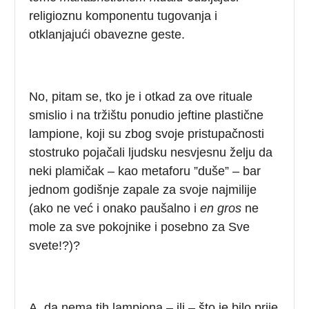
religioznu komponentu tugovanja i
otklanjajući obavezne geste.
No, pitam se, tko je i otkad za ove rituale
smislio i na tržištu ponudio jeftine plastične
lampione, koji su zbog svoje pristupačnosti
stostruko pojačali ljudsku nesvjesnu želju da
neki plamičak – kao metaforu ”duše” – bar
jednom godišnje zapale za svoje najmilije
(ako ne već i onako paušalno i
en gros
ne
mole za sve pokojnike i posebno za Sve
svete!?)?
A, da nema tih lampiona – ili – što je bilo prije