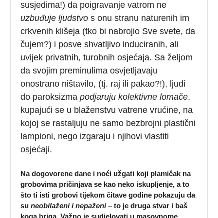
susjedima!) da poigravanje vatrom ne
uzbuđuje ljudstvo
s onu stranu naturenih im
crkvenih klišeja (tko bi nabrojio Sve svete, da
čujem?) i posve shvatljivo induciranih, ali
uvijek privatnih, turobnih osjećaja. Sa željom
da svojim preminulima osvjetljavaju
onostrano ništavilo, (tj. raj ili pakao?!), ljudi
do paroksizma
podjaruju kolektivne lomače
,
kupajući se u blaženstvu vatrene vrućine, na
kojoj se rastaljuju ne samo bezbrojni plastični
lampioni, nego izgaraju i njihovi vlastiti
osjećaji.
Na dogovorene dane i noći užgati koji plamičak na
grobovima pričinjava se kao neko iskupljenje, a to
što ti isti grobovi tijekom čitave godine pokazuju da
su
neobilaženi i nepaženi
– to je druga stvar i baš
koga briga. Važno je sudjelovati u masovnome