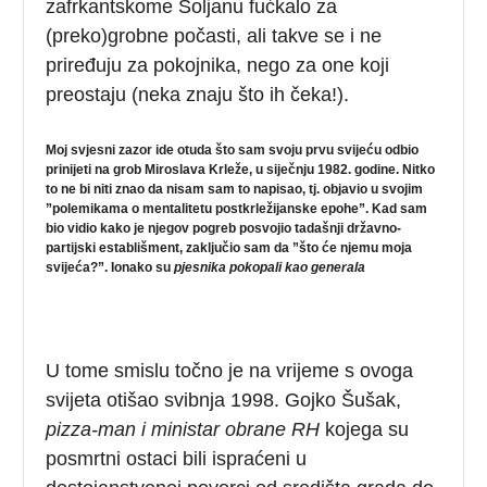
zafrkantskome Šoljanu fućkalo za
(preko)grobne počasti, ali takve se i ne
priređuju za pokojnika, nego za one koji
preostaju (neka znaju što ih čeka!).
Moj svjesni zazor ide otuda što sam svoju prvu svijeću odbio
prinijeti na grob Miroslava Krleže, u siječnju 1982. godine. Nitko
to ne bi niti znao da nisam sam to napisao, tj. objavio u svojim
”polemikama o mentalitetu postkrležijanske epohe”. Kad sam
bio vidio kako je njegov pogreb posvojio tadašnji državno-
partijski establišment, zaključio sam da ”što će njemu moja
svijeća?”. Ionako su
pjesnika pokopali kao generala
U tome smislu točno je na vrijeme s ovoga
svijeta otišao svibnja 1998. Gojko Šušak,
pizza-man i ministar obrane RH
kojega su
posmrtni ostaci bili ispraćeni u