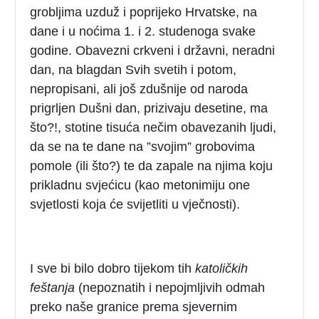
grobljima uzduž i poprijeko Hrvatske, na
dane i u noćima 1. i 2. studenoga svake
godine. Obavezni crkveni i državni, neradni
dan, na blagdan Svih svetih i potom,
nepropisani, ali još zdušnije od naroda
prigrljen Dušni dan, prizivaju desetine, ma
što?!, stotine tisuća nečim obavezanih ljudi,
da se na te dane na ”svojim” grobovima
pomole (ili što?) te da zapale na njima koju
prikladnu svjećicu (kao metonimiju one
svjetlosti koja će svijetliti u vječnosti).
I sve bi bilo dobro tijekom tih
katoličkih
feštanja
(nepoznatih i nepojmljivih odmah
preko naše granice prema sjevernim