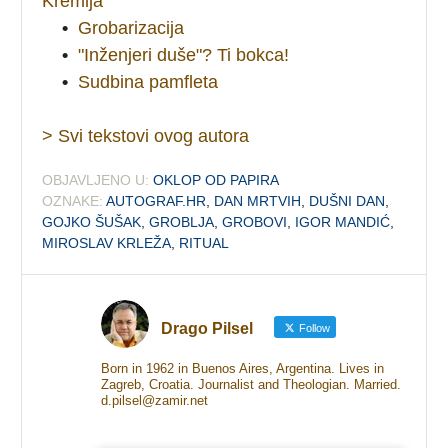
Kremlja
•
Grobarizacija
•
"Inženjeri duše"? Ti bokca!
•
Sudbina pamfleta
> Svi tekstovi ovog autora
OBJAVLJENO U:
OKLOP OD PAPIRA
OZNAKE:
AUTOGRAF.HR
,
DAN MRTVIH
,
DUŠNI DAN
,
GOJKO ŠUŠAK
,
GROBLJA
,
GROBOVI
,
IGOR MANDIĆ
,
MIROSLAV KRLEŽA
,
RITUAL
Drago Pilsel
Follow
Born in 1962 in Buenos Aires, Argentina. Lives in
Zagreb, Croatia. Journalist and Theologian. Married.
d.pilsel@zamir.net