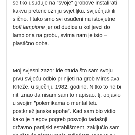
se tko usuđuje na ”svoje” grobove instalirati
kakvu pretenciozniju svjetiljku, svijećnjak ili
slično. I tako smo svi osuđeni na istovjetne
bofl lampione
jer od dudice u kolijevci do
lampiona na grobu, svima nam je isto –
plastično doba.
Moj svjesni zazor ide otuda što sam svoju
prvu svijeću odbio prinijeti na grob Miroslava
Krleže, u siječnju 1982. godine. Nitko to ne bi
niti znao da nisam sam to napisao, tj. objavio
u svojim ”polemikama o mentalitetu
postkrležijanske epohe”. Kad sam bio vidio
kako je njegov pogreb posvojio tadašnji
državno-partijski establišment, zaključio sam