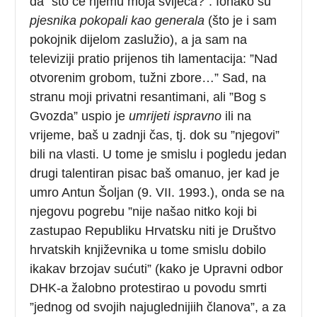
da ”što će njemu moja svijeća?”. Ionako su
pjesnika pokopali kao generala
(što je i sam
pokojnik dijelom zaslužio), a ja sam na
televiziji pratio prijenos tih lamentacija: ”Nad
otvorenim grobom, tužni zbore…” Sad, na
stranu moji privatni resantimani, ali ”Bog s
Gvozda” uspio je
umrijeti ispravno
ili na
vrijeme, baš u zadnji čas, tj. dok su ”njegovi”
bili na vlasti. U tome je smislu i pogledu jedan
drugi talentiran pisac baš omanuo, jer kad je
umro Antun Šoljan (9. VII. 1993.), onda se na
njegovu pogrebu ”nije našao nitko koji bi
zastupao Republiku Hrvatsku niti je Društvo
hrvatskih književnika u tome smislu dobilo
ikakav brzojav sućuti” (kako je Upravni odbor
DHK-a žalobno protestirao u povodu smrti
”jednog od svojih najuglednijiih članova”, a za