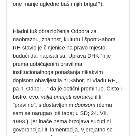
one manje ugledne baš i njih briga!?).
Hladni tuš obrazloženja Odbora za
naobrazbu, znanost, kulturu i šport Sabora
RH stavio je činjenice na pravo mjesto,
budući da, napisali su, Uprava DHK ”nije
prema uobičajenim pravilima
institucionalnoga ponašanja nikakvim
dopisom obavijestila ni Sabor, ni Vladu RH,
pa ni Odbor…” da je dotični preminuo. Čisto i
bistro, evo,
valja umrijeti ispravno
iliti
”pravilno”, s dostavljenim
dopisom
(čemu
sam se narugao još tada; u SD; 24. VII.
1993.), jer inače nema brzojava sućuti ni
govorancija iliti lamentacija. Vjerojatno se