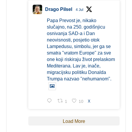
Drago Pilsel
4 Jul
Papa Prevost je, nikako
slučajno, na 250. godišnjicu
osnivanja SAD-a i Dan
neovisnosti, posjetio otok
Lampedusu, simbolu, jer ga se
smatra "vratom Europe" za sve
one koji riskiraju život prelaskom
Mediterana. Lav je, inače,
migracijsku politiku Donalda
Trumpa nazvao "nehumanom".
1
10
X
Load More