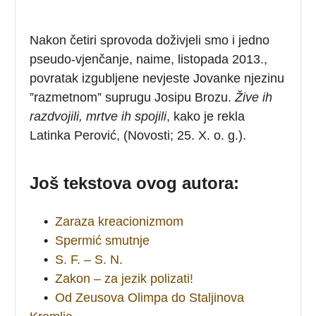
Nakon četiri sprovoda doživjeli smo i jedno
pseudo-vjenčanje, naime, listopada 2013.,
povratak izgubljene nevjeste Jovanke njezinu
”razmetnom” suprugu Josipu Brozu.
Žive ih
razdvojili, mrtve ih spojili
, kako je rekla
Latinka Perović, (Novosti; 25. X. o. g.).
Još tekstova ovog autora:
•
Zaraza kreacionizmom
•
Spermić smutnje
•
S. F. – S. N.
•
Zakon – za jezik polizati!
•
Od Zeusova Olimpa do Staljinova