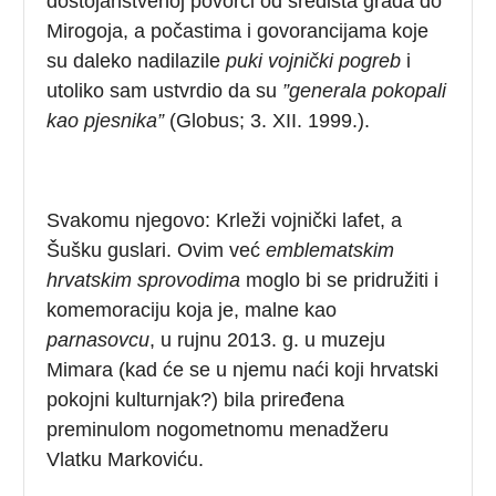
dostojanstvenoj povorci od središta grada do
Mirogoja, a počastima i govorancijama koje
su daleko nadilazile
puki vojnički pogreb
i
utoliko sam ustvrdio da su
”generala pokopali
kao pjesnika”
(Globus; 3. XII. 1999.).
Svakomu njegovo: Krleži vojnički lafet, a
Šušku guslari. Ovim već
emblematskim
hrvatskim sprovodima
moglo bi se pridružiti i
komemoraciju koja je, malne kao
parnasovcu
, u rujnu 2013. g. u muzeju
Mimara (kad će se u njemu naći koji hrvatski
pokojni kulturnjak?) bila priređena
preminulom nogometnomu menadžeru
Vlatku Markoviću.