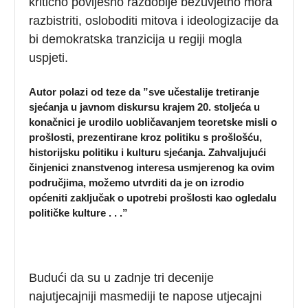
kritično povijesno razdoblje bezuvjetno mora
razbistriti, osloboditi mitova i ideologizacije da
bi demokratska tranzicija u regiji mogla
uspjeti.
Autor polazi od teze da ”sve učestalije tretiranje
sjećanja u javnom diskursu krajem 20. stoljeća u
konačnici je urodilo uobličavanjem teoretske misli o
prošlosti, prezentirane kroz politiku s prošlošću,
historijsku politiku i kulturu sjećanja. Zahvaljujući
činjenici znanstvenog interesa usmjerenog ka ovim
područjima, možemo utvrditi da je on izrodio
općeniti zaključak o upotrebi prošlosti kao ogledalu
političke kulture . . .”
Budući da su u zadnje tri decenije
najutjecajniji masmediji te napose utjecajni