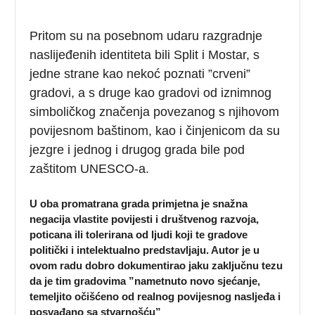
Pritom su na posebnom udaru razgradnje
naslijeđenih identiteta bili Split i Mostar, s
jedne strane kao nekoć poznati ”crveni”
gradovi, a s druge kao gradovi od iznimnog
simboličkog značenja povezanog s njihovom
povijesnom baštinom, kao i činjenicom da su
jezgre i jednog i drugog grada bile pod
zaštitom UNESCO-a.
U oba promatrana grada primjetna je snažna
negacija vlastite povijesti i društvenog razvoja,
poticana ili tolerirana od ljudi koji te gradove
politički i intelektualno predstavljaju. Autor je u
ovom radu dobro dokumentirao jaku zaključnu tezu
da je tim gradovima ”nametnuto novo sjećanje,
temeljito očišćeno od realnog povijesnog nasljeđa i
posvađano sa stvarnošću”