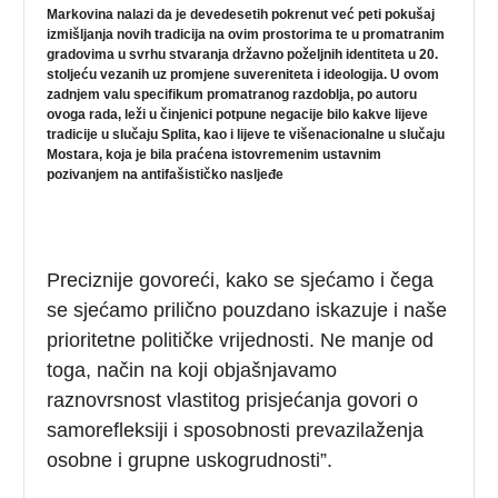
Markovina nalazi da je devedesetih pokrenut već peti pokušaj
izmišljanja novih tradicija na ovim prostorima te u promatranim
gradovima u svrhu stvaranja državno poželjnih identiteta u 20.
stoljeću vezanih uz promjene suvereniteta i ideologija. U ovom
zadnjem valu specifikum promatranog razdoblja, po autoru
ovoga rada, leži u činjenici potpune negacije bilo kakve lijeve
tradicije u slučaju Splita, kao i lijeve te višenacionalne u slučaju
Mostara, koja je bila praćena istovremenim ustavnim
pozivanjem na antifašističko nasljeđe
Preciznije govoreći, kako se sjećamo i čega
se sjećamo prilično pouzdano iskazuje i naše
prioritetne političke vrijednosti. Ne manje od
toga, način na koji objašnjavamo
raznovrsnost vlastitog prisjećanja govori o
samorefleksiji i sposobnosti prevazilaženja
osobne i grupne uskogrudnosti”.