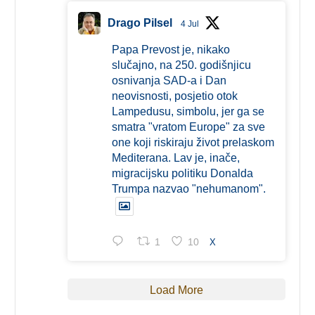
Drago Pilsel
4 Jul
Papa Prevost je, nikako
slučajno, na 250. godišnjicu
osnivanja SAD-a i Dan
neovisnosti, posjetio otok
Lampedusu, simbolu, jer ga se
smatra "vratom Europe" za sve
one koji riskiraju život prelaskom
Mediterana. Lav je, inače,
migracijsku politiku Donalda
Trumpa nazvao "nehumanom".
1
10
X
Load More