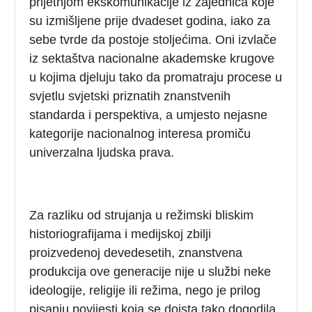
prijetnjom ekskomunikacije iz zajednica koje
su izmišljene prije dvadeset godina, iako za
sebe tvrde da postoje stoljećima. Oni izvlače
iz sektaštva nacionalne akademske krugove
u kojima djeluju tako da promatraju procese u
svjetlu svjetski priznatih znanstvenih
standarda i perspektiva, a umjesto nejasne
kategorije nacionalnog interesa promiču
univerzalna ljudska prava.
Za razliku od strujanja u režimski bliskim
historiografijama i medijskoj zbilji
proizvedenoj devedesetih, znanstvena
produkcija ove generacije nije u službi neke
ideologije, religije ili režima, nego je prilog
pisanju povijesti koja se doista tako dogodila,