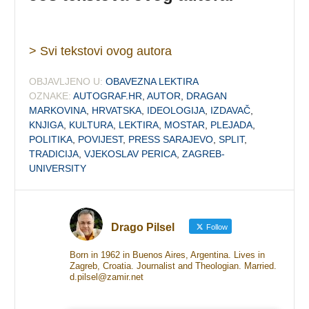
> Svi tekstovi ovog autora
OBJAVLJENO U:
OBAVEZNA LEKTIRA
OZNAKE:
AUTOGRAF.HR
,
AUTOR
,
DRAGAN
MARKOVINA
,
HRVATSKA
,
IDEOLOGIJA
,
IZDAVAČ
,
KNJIGA
,
KULTURA
,
LEKTIRA
,
MOSTAR
,
PLEJADA
,
POLITIKA
,
POVIJEST
,
PRESS SARAJEVO
,
SPLIT
,
TRADICIJA
,
VJEKOSLAV PERICA
,
ZAGREB-
UNIVERSITY
Drago Pilsel
Follow
Born in 1962 in Buenos Aires, Argentina. Lives in
Zagreb, Croatia. Journalist and Theologian. Married.
d.pilsel@zamir.net