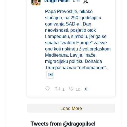
Drago Pilsel
4 Jul
Papa Prevost je, nikako
slučajno, na 250. godišnjicu
osnivanja SAD-a i Dan
neovisnosti, posjetio otok
Lampedusu, simbolu, jer ga se
smatra "vratom Europe" za sve
one koji riskiraju život prelaskom
Mediterana. Lav je, inače,
migracijsku politiku Donalda
Trumpa nazvao "nehumanom".
1
10
X
Load More