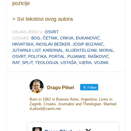
pozicije
> Svi tekstovi ovog autora
OBJAVLJENO U:
OSVRT
OZNAKE:
BOG
,
ČETNIK
,
CRKVA
,
ĐUKANOVIĆ
,
HRVATSKA
,
INOSLAV BEŠKER
,
JOSIP BOZANIĆ
,
JUTARNJI LIST
,
KARDINAL
,
KLIJENTELIZAM
,
MORAL
,
OSVRT
,
POLITIKA
,
PORTAL
,
PUJANKE
,
RAŠKOVIĆ
,
RAT
,
SPLIT
,
TEOLOGIJA
,
USTAŠA
,
VJERA
,
VOJNIK
Drago Pilsel
Follow
Born in 1962 in Buenos Aires, Argentina. Lives in
Zagreb, Croatia. Journalist and Theologian. Married.
d.pilsel@zamir.net