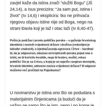
zavjet kaže da istina znači “služiti Bogu” (Jš
24,14), a Isus precizira: “Ja sam put, istina i
život” (Iv 14,6) i eksplicira: tko ne prihvaća
njegovu objavu istine nije od Boga, nego na
strani Đavla koji je laž i otac laži (Iv 8,40-47).
Pošto je podržao i pronio političke poruke – o gaženju hrvatskog
identiteta i nosivih vrijednosti države i društva (redoslijed je
također znakovit), o izjednačavanju agresora i žrtve – kardinal
bi, da je odgovoran, odustao od kriptiranih poruka poput one o
istini, ne bi koristio invalide, nego bi hrabro, muški, rekao
politički: što je za Crkvu, u kojoj je on najviše rangiran dostojnik,
hrvatski identitet, odnosno nosiva vrijednost države? Ili odgovor
možemo već pročitati na Pujankama?
U novinarstvu je istina ono što se podudara s
materijalnim činjenicama (a budući da je
važno ne samo što je isto, nego i po kome je