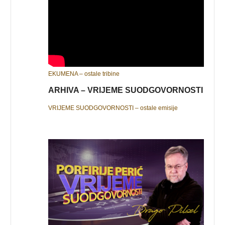
EKUMENA – ostale tribine
ARHIVA – VRIJEME SUODGOVORNOSTI
VRIJEME SUODGOVORNOSTI – ostale emisije