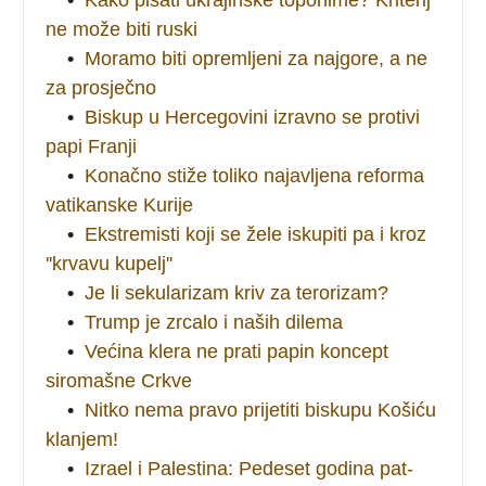
ne može biti ruski
•
Moramo biti opremljeni za najgore, a ne
za prosječno
•
Biskup u Hercegovini izravno se protivi
papi Franji
•
Konačno stiže toliko najavljena reforma
vatikanske Kurije
•
Ekstremisti koji se žele iskupiti pa i kroz
''krvavu kupelj''
•
Je li sekularizam kriv za terorizam?
•
Trump je zrcalo i naših dilema
•
Većina klera ne prati papin koncept
siromašne Crkve
•
Nitko nema pravo prijetiti biskupu Košiću
klanjem!
•
Izrael i Palestina: Pedeset godina pat-