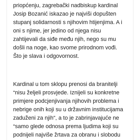
priopćenju, zagrebački nadbiskup kardinal
Josip Bozanić iskazao je najviši dopušten
stupanj solidarnosti s njihovim htijenjima. A i
oni s njime, jer jedino od njega nisu
zahtijevali da siđe među njih, nego su mu
došli na noge, kao svome prirodnom vođi.
Što je slava i odgovornost.
Kardinal u tom sklopu prenosi da branitelji
“nisu željeli prosvjede. Iznijeli su konkretne
primjere podcjenjivanja njihovih problema i
nebrige onih koji su u državnim institucijama
zaduženi za njih”, a to je zabrinjavajuće ne
“samo glede odnosa prema ljudima koji su
podnijeli najviše žrtava za obranu i slobodu