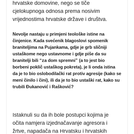
hrvatske domovine, nego se tiče
cjelokupnoga odnosa prema nosivim
vrijednostima hrvatske države i društva.
Nevolje nastaju u primjeni teološke istine na
činjenice. Kada svećenik blagoslovi spomenik
braniteljima na Pujankama, gdje je grb sličniji
ustaškome nego ustavnome i gdje piše da su
branitelji bili “za dom spremni” (a to jest bio
borbeni poklič ustaškog pokreta), je li onda istina
da je to bio oslobodilački rat protiv agresije (kako se
meni činilo i čini), ili da je to bio ustaški rat, kako su
trubili Đukanović i Rašković?
Istaknuli su da ih bole postupci kojima je
očita namjera izjednačavanje agresora i
žrtve, napadača na Hrvatsku i hrvatskih