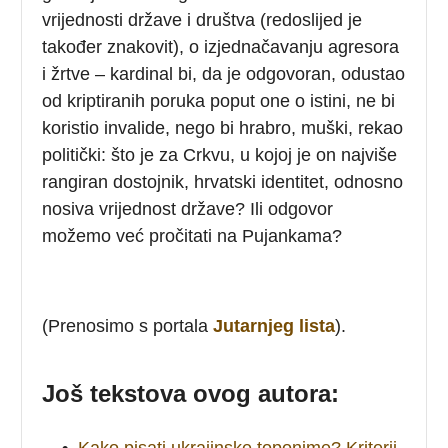
vrijednosti države i društva (redoslijed je
također znakovit), o izjednačavanju agresora
i žrtve – kardinal bi, da je odgovoran, odustao
od kriptiranih poruka poput one o istini, ne bi
koristio invalide, nego bi hrabro, muški, rekao
politički: što je za Crkvu, u kojoj je on najviše
rangiran dostojnik, hrvatski identitet, odnosno
nosiva vrijednost države? Ili odgovor
možemo već pročitati na Pujankama?
(Prenosimo s portala
Jutarnjeg lista
).
Još tekstova ovog autora:
•
Kako pisati ukrajinske toponime? Kriterij