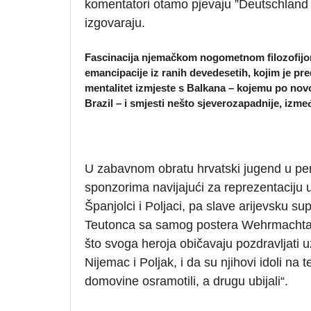
komentatori otamo pjevaju ”Deutschland übe
izgovaraju.
Fascinacija njemačkom nogometnom filozofijo
emancipacije iz ranih devedesetih, kojim je pred
mentalitet izmjeste s Balkana – kojemu po novo
Brazil – i smjesti nešto sjeverozapadnije, izme
U zabavnom obratu hrvatski jugend u penz
sponzorima navijajući za reprezentaciju u 
Španjolci i Poljaci, pa slave arijevsku s
Teutonca sa samog postera Wehrmachta, ia
što svoga heroja običavaju pozdravljati 
Nijemac i Poljak, i da su njihovi idoli n
domovine osramotili, a drugu ubijali“.