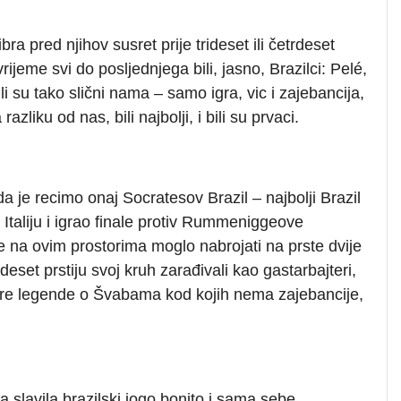
bra pred njihov susret prije trideset ili četrdeset
rijeme svi do posljednjega bili, jasno, Brazilci: Pelé,
ili su tako slični nama – samo igra, vic i zajebancija,
zliku od nas, bili najbolji, i bili su prvaci.
 je recimo onaj Socratesov Brazil – najbolji Brazil
Italiju i igrao finale protiv Rummeniggeove
je na ovim prostorima moglo nabrojati na prste dvije
eset prstiju svoj kruh zarađivali kao gastarbajteri,
ore legende o Švabama kod kojih nema zajebancije,
 slavila brazilski jogo bonito i sama sebe