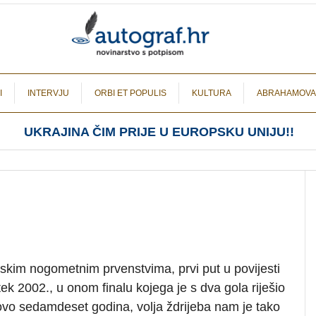
I
INTERVJU
ORBI ET POPULIS
KULTURA
ABRAHAMOVA
UKRAJINA ČIM PRIJE U EUROPSKU UNIJU!!
tskim nogometnim prvenstvima, prvi put u povijesti
 tek 2002., u onom finalu kojega je s dva gola riješio
otovo sedamdeset godina, volja ždrijeba nam je tako