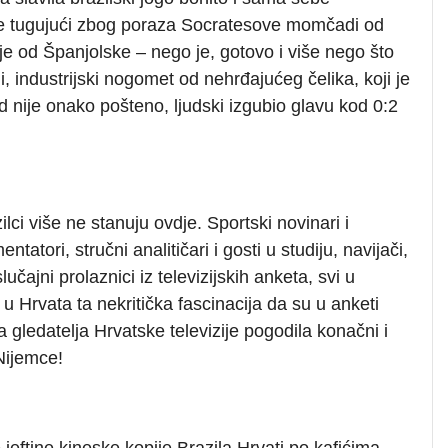
više tugujući zbog poraza Socratesove momčadi od
je od Španjolske – nego je, gotovo i više nego što
ni, industrijski nogomet od nehrđajućeg čelika, koji je
kad nije onako pošteno, ljudski izgubio glavu kod 0:2
ci više ne stanuju ovdje. Sportski novinari i
ntatori, stručni analitičari i gosti u studiju, navijači,
lučajni prolaznici iz televizijskih anketa, svi u
u Hrvata ta nekritička fascinacija da su u anketi
 gledatelja Hrvatske televizije pogodila konačni i
 Nijemce!
jeftine kineske kopije Brazila Hrvati po kafićima,