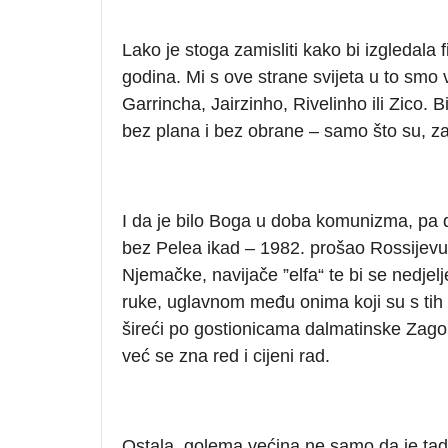
Lako je stoga zamisliti kako bi izgledala fi
godina. Mi s ove strane svijeta u to smo v
Garrincha, Jairzinho, Rivelinho ili Zico. B
bez plana i bez obrane – samo što su, za ra
I da je bilo Boga u doba komunizma, pa da
bez Pelea ikad – 1982. prošao Rossijevu 
Njemačke, navijače ”elfa“ te bi se nedjel
ruke, uglavnom među onima koji su s tih d
šireći po gostionicama dalmatinske Zag
već se zna red i cijeni rad.
Ostala, golema većina ne samo da je tada