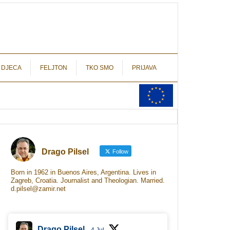
autograf.hr
novinarstvo s potpisom
 DJECA
FELJTON
TKO SMO
PRIJAVA
Drago Pilsel
Follow
Born in 1962 in Buenos Aires, Argentina. Lives in
Zagreb, Croatia. Journalist and Theologian. Married.
d.pilsel@zamir.net
Drago Pilsel