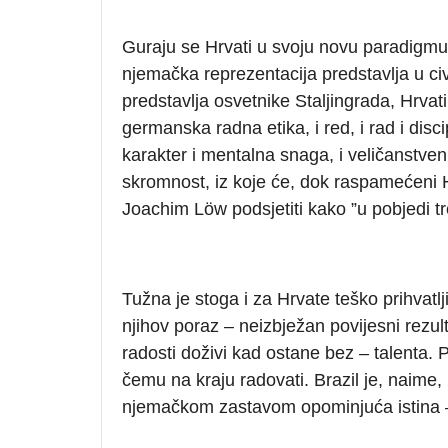
Guraju se Hrvati u svoju novu paradigmu
njemačka reprezentacija predstavlja u ci
predstavlja osvetnike Staljingrada, Hrvati
germanska radna etika, i red, i rad i disc
karakter i mentalna snaga, i veličanstve
skromnost, iz koje će, dok raspamećeni Hr
Joachim Löw podsjetiti kako ”u pobjedi tr
Tužna je stoga i za Hrvate teško prihvatlj
njihov poraz – neizbježan povijesni rezulta
radosti doživi kad ostane bez – talenta. 
čemu na kraju radovati. Brazil je, naime, 
njemačkom zastavom opominjuća istina – up