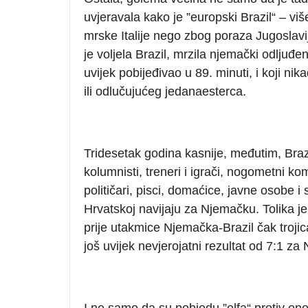
uvjeravala kako je ”europski Brazil“ – 
mrske Italije nego zbog poraza Jugoslavi
je voljela Brazil, mrzila njemački odljuđe
uvijek pobijeđivao u 89. minuti, i koji ni
ili odlučujućeg jedanaesterca.
Tridesetak godina kasnije, međutim, Brazil
kolumnisti, treneri i igrači, nogometni kome
političari, pisci, domaćice, javne osobe i s
Hrvatskoj navijaju za Njemačku. Tolika je 
prije utakmice Njemačka-Brazil čak trojica
još uvijek nevjerojatni rezultat od 7:1 za
I ne samo da su pobjedu ”elfa“ protiv one 