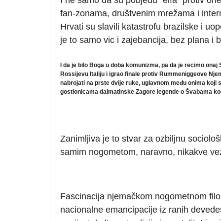
fan-zonama, društvenim mrežama i interne
Hrvati su slavili katastrofu brazilske i u
je to samo vic i zajebancija, bez plana i 
I da je bilo Boga u doba komunizma, pa da je recimo onaj S
Rossijevu Italiju i igrao finale protiv Rummeniggeove Nje
nabrojati na prste dvije ruke, uglavnom među onima koji su 
gostionicama dalmatinske Zagore legende o Švabama kod k
Zanimljiva je to stvar za ozbiljnu sociolo
samim nogometom, naravno, nikakve ve
Fascinacija njemačkom nogometnom filoz
nacionalne emancipacije iz ranih devedes