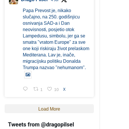
4 Jul
Papa Prevost je, nikako
slučajno, na 250. godišnjicu
osnivanja SAD-a i Dan
neovisnosti, posjetio otok
Lampedusu, simbolu, jer ga se
smatra "vratom Europe" za sve
one koji riskiraju život prelaskom
Mediterana. Lav je, inače,
migracijsku politiku Donalda
Trumpa nazvao "nehumanom".
1
10
X
Load More