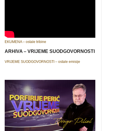
EKUMENA – ostale tribine
ARHIVA – VRIJEME SUODGOVORNOSTI
VRIJEME SUODGOVORNOSTI – ostale emisije