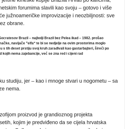
tskim forumima slavili kao svoju – gotovo i više
opće južnoameričke improvizacije i neozbiljnosti: sve
bez obrane.
ocratesov Brazil – najbolji Brazil bez Pelea ikad – 1982. prošao
mačke, navijače ”elfa“ te bi se nedjelje na ovim prostorima moglo
s tih deset prstiju svoj kruh zarađivali kao gastarbajteri, šireći po
ojih nema zajebancije, već se zna red i cijeni rad
šku studiju, jer – kao i mnoge stvari u nogometu – sa
ze nema.
ofijom proizvod je grandioznog projekta
etih, kojim je predviđeno da se cijela hrvatska