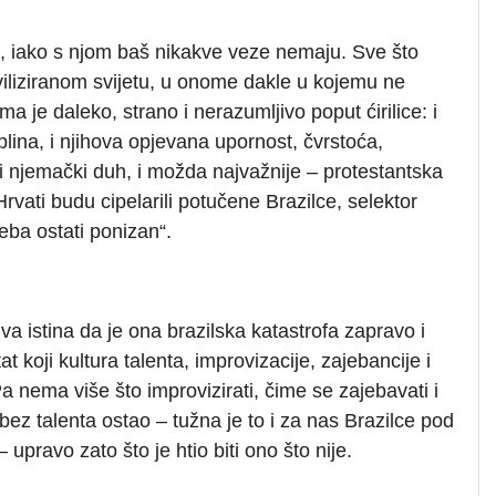
, iako s njom baš nikakve veze nemaju. Sve što
viliziranom svijetu, u onome dakle u kojemu ne
ma je daleko, strano i nerazumljivo poput ćirilice: i
iplina, i njihova opjevana upornost, čvrstoća,
ni njemački duh, i možda najvažnije – protestantska
vati budu cipelarili potučene Brazilce, selektor
eba ostati ponizan“.
iva istina da je ona brazilska katastrofa zapravo i
t koji kultura talenta, improvizacije, zajebancije i
Pa nema više što improvizirati, čime se zajebavati i
bez talenta ostao – tužna je to i za nas Brazilce pod
ravo zato što je htio biti ono što nije.