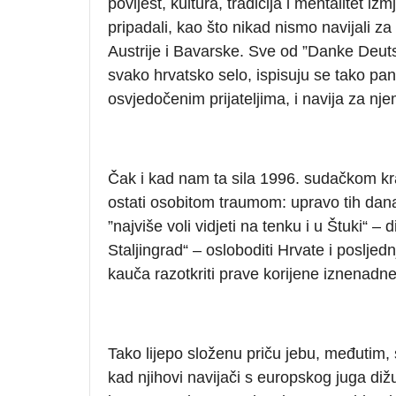
povijest, kultura, tradicija i mentalitet
pripadali, kao što nikad nismo navijali za
Austrije i Bavarske. Sve od ”Danke Deuts
svako hrvatsko selo, ispisuju se tako pa
osvjedočenim prijateljima, i navija za n
Čak i kad nam ta sila 1996. sudačkom kr
ostati osobitom traumom: upravo tih dan
”najviše voli vidjeti na tenku i u Štuki“ –
Staljingrad“ – osloboditi Hrvate i posljedn
kauča razotkriti prave korijene iznenad
Tako lijepo složenu priču jebu, međutim
kad njihovi navijači s europskog juga dižu