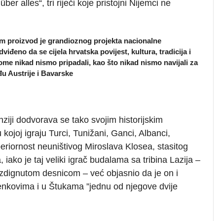
r alles“, tri riječi koje pristojni Nijemci ne
m proizvod je grandioznog projekta nacionalne
viđeno da se cijela hrvatska povijest, kultura, tradicija i
me nikad nismo pripadali, kao što nikad nismo navijali za
đu Austrije i Bavarske
iji dodvorava se tako svojim historijskim
kojoj igraju Turci, Tunižani, Ganci, Albanci,
uperiornost neuništivog Miroslava Klosea, stasitog
ko je taj veliki igrač budalama sa tribina Lazija –
uzdignutom desnicom – već objasnio da je on i
a tenkovima i u Štukama ”jednu od njegove dvije