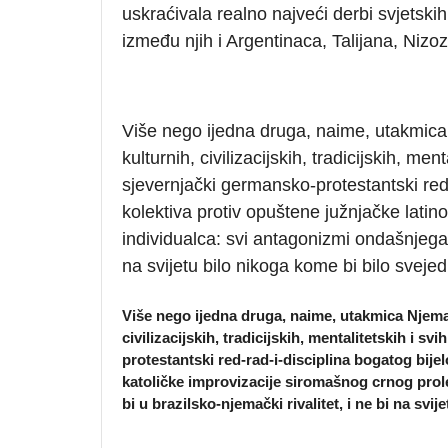
uskraćivala realno najveći derbi svjetskih 
između njih i Argentinaca, Talijana, Nizo
Više nego ijedna druga, naime, utakmica
kulturnih, civilizacijskih, tradicijskih, men
sjevernjački germansko-protestantski red-
kolektiva protiv opuštene južnjačke latin
individualca: svi antagonizmi ondašnjega sv
na svijetu bilo nikoga kome bi bilo svejed
Više nego ijedna druga, naime, utakmica Njemač
civilizacijskih, tradicijskih, mentalitetskih i s
protestantski red-rad-i-disciplina bogatog bije
katoličke improvizacije siromašnog crnog prole
bi u brazilsko-njemački rivalitet, i ne bi na svi