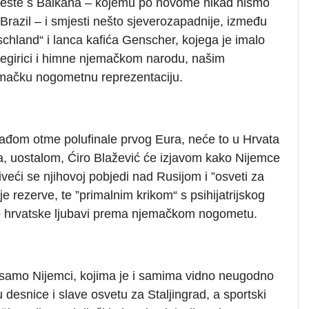
 izmjeste s Balkana – kojemu po novome nikad nismo
 Brazil – i smjesti nešto sjeverozapadnije, između
chland“ i lanca kafića Genscher, kojega je imalo
negirici i himne njemačkom narodu, našim
jemačku nogometnu reprezentaciju.
ađom otme polufinale prvog Eura, neće to u Hrvata
a, uostalom, Ćiro Blažević će izjavom kako Nijemce
 diveći se njihovoj pobjedi nad Rusijom i ”osveti za
je rezerve, te ”primalnim krikom“ s psihijatrijskog
ne hrvatske ljubavi prema njemačkom nogometu.
, samo Nijemci, kojima je i samima vidno neugodno
 desnice i slave osvetu za Staljingrad, a sportski