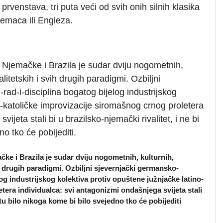
prvenstava, tri puta veći od svih onih silnih klasika
zemaca ili Engleza.
 Njemačke i Brazila je sudar dviju nogometnih,
talitetskih i svih drugih paradigmi. Ozbiljni
rad-i-disciplina bogatog bijelog industrijskog
o-katoličke improvizacije siromašnog crnog proletera
ijeta stali bi u brazilsko-njemački rivalitet, i ne bi
no tko će pobijediti.
ke i Brazila je sudar dviju nogometnih, kulturnih,
vih drugih paradigmi. Ozbiljni sjevernjački germansko-
log industrijskog kolektiva protiv opuštene južnjačke latino-
tera individualca: svi antagonizmi ondašnjega svijeta stali
jetu bilo nikoga kome bi bilo svejedno tko će pobijediti