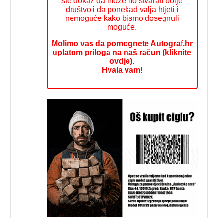
ste dokaz da možemo stvarati bolje
društvo i da ponekad valja htjeti i
nemoguće kako bismo dosegnuli
moguće.
Molimo vas da pomognete Autograf.hr
uplatom priloga na naš račun (kliknite
ovdje).
Hvala vam!