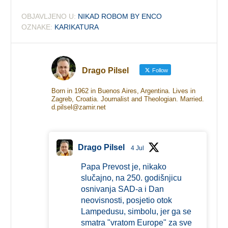
OBJAVLJENO U:
NIKAD ROBOM BY ENCO
OZNAKE:
KARIKATURA
Drago Pilsel
Follow
Born in 1962 in Buenos Aires, Argentina. Lives in
Zagreb, Croatia. Journalist and Theologian. Married.
d.pilsel@zamir.net
Drago Pilsel
4 Jul
Papa Prevost je, nikako
slučajno, na 250. godišnjicu
osnivanja SAD-a i Dan
neovisnosti, posjetio otok
Lampedusu, simbolu, jer ga se
smatra "vratom Europe" za sve