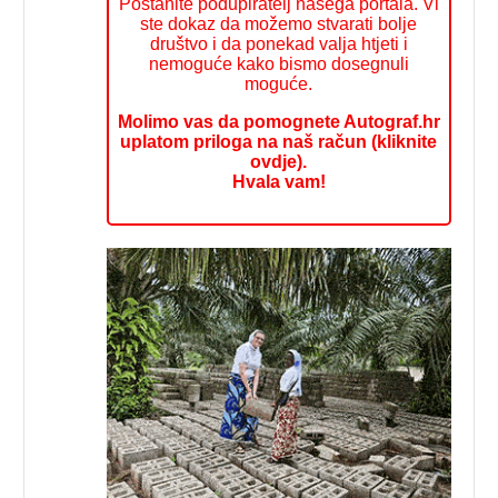
Postanite podupiratelj našega portala. Vi
ste dokaz da možemo stvarati bolje
društvo i da ponekad valja htjeti i
nemoguće kako bismo dosegnuli
moguće.
Molimo vas da pomognete Autograf.hr
uplatom priloga na naš račun (kliknite
ovdje).
Hvala vam!