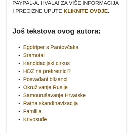
PAYPAL-A. HVALA! ZA VIŠE INFORMACIJA
I PRECIZNE UPUTE
KLIKNITE OVDJE
.
Još tekstova ovog autora:
•
Egotriper s Pantovčaka
•
Sramota!
•
Kandidacijski cirkus
•
HDZ na prekretnici?
•
Posvađani blizanci
•
Okruživanje Rusije
•
Samourušavanje Hrvatske
•
Ratna skandinavizacija
•
Familija
•
Krivosuđe