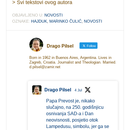
> Svi tekstovi ovog autora
OBJAVLJENO U:
NOVOSTI
OZNAKE:
HAJDUK
,
MARINKO ČULIĆ
,
NOVOSTI
Drago Pilsel
Follow
Born in 1962 in Buenos Aires, Argentina. Lives in
Zagreb, Croatia. Journalist and Theologian. Married.
d.pilsel@zamir.net
Drago Pilsel
4 Jul
Papa Prevost je, nikako
slučajno, na 250. godišnjicu
osnivanja SAD-a i Dan
neovisnosti, posjetio otok
Lampedusu, simbolu, jer ga se