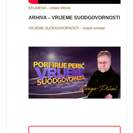
EKUMENA – ostale tribine
ARHIVA – VRIJEME SUODGOVORNOSTI
VRIJEME SUODGOVORNOSTI – ostale emisije