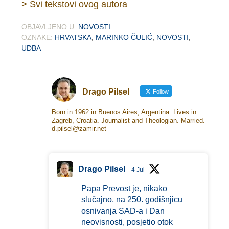
> Svi tekstovi ovog autora
OBJAVLJENO U:
NOVOSTI
OZNAKE:
HRVATSKA
,
MARINKO ČULIĆ
,
NOVOSTI
,
UDBA
Drago Pilsel
Follow
Born in 1962 in Buenos Aires, Argentina. Lives in
Zagreb, Croatia. Journalist and Theologian. Married.
d.pilsel@zamir.net
Drago Pilsel
4 Jul
Papa Prevost je, nikako
slučajno, na 250. godišnjicu
osnivanja SAD-a i Dan
neovisnosti, posjetio otok