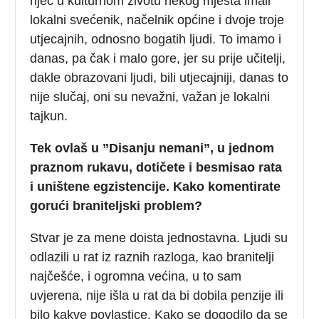
riječ u kulturnom životu nekog mjesta imali
lokalni svećenik, načelnik općine i dvoje troje
utjecajnih, odnosno bogatih ljudi. To imamo i
danas, pa čak i malo gore, jer su prije učitelji,
dakle obrazovani ljudi, bili utjecajniji, danas to
nije slučaj, oni su nevažni, važan je lokalni
tajkun.
Tek ovlaš u ”Disanju nemani”, u jednom
praznom rukavu, dotičete i besmisao rata
i uništene egzistencije. Kako komentirate
gorući braniteljski problem?
Stvar je za mene doista jednostavna. Ljudi su
odlazili u rat iz raznih razloga, kao branitelji
najčešće, i ogromna većina, u to sam
uvjerena, nije išla u rat da bi dobila penzije ili
bilo kakve povlastice. Kako se dogodilo da se