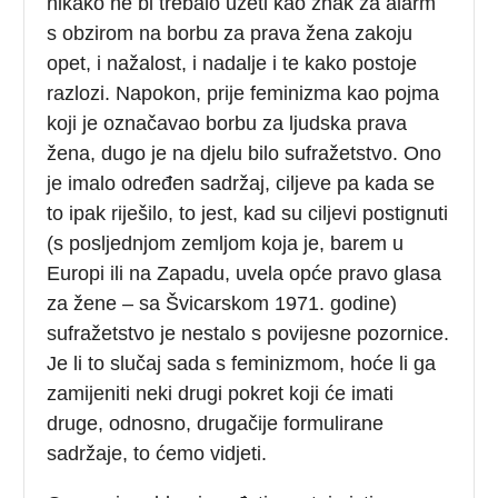
nikako ne bi trebalo uzeti kao znak za alarm
s obzirom na borbu za prava žena zakoju
opet, i nažalost, i nadalje i te kako postoje
razlozi. Napokon, prije feminizma kao pojma
koji je označavao borbu za ljudska prava
žena, dugo je na djelu bilo sufražetstvo. Ono
je imalo određen sadržaj, ciljeve pa kada se
to ipak riješilo, to jest, kad su ciljevi postignuti
(s posljednjom zemljom koja je, barem u
Europi ili na Zapadu, uvela opće pravo glasa
za žene – sa Švicarskom 1971. godine)
sufražetstvo je nestalo s povijesne pozornice.
Je li to slučaj sada s feminizmom, hoće li ga
zamijeniti neki drugi pokret koji će imati
druge, odnosno, drugačije formulirane
sadržaje, to ćemo vidjeti.