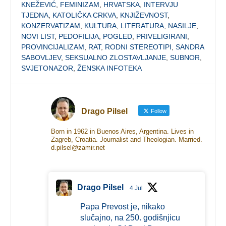
KNEŽEVIĆ
,
FEMINIZAM
,
HRVATSKA
,
INTERVJU
TJEDNA
,
KATOLIČKA CRKVA
,
KNJIŽEVNOST
,
KONZERVATIZAM
,
KULTURA
,
LITERATURA
,
NASILJE
,
NOVI LIST
,
PEDOFILIJA
,
POGLED
,
PRIVELIGIRANI
,
PROVINCIJALIZAM
,
RAT
,
RODNI STEREOTIPI
,
SANDRA
SABOVLJEV
,
SEKSUALNO ZLOSTAVLJANJE
,
SUBNOR
,
SVJETONAZOR
,
ŽENSKA INFOTEKA
Drago Pilsel
Follow
Born in 1962 in Buenos Aires, Argentina. Lives in
Zagreb, Croatia. Journalist and Theologian. Married.
d.pilsel@zamir.net
Drago Pilsel
4 Jul
Papa Prevost je, nikako
slučajno, na 250. godišnjicu