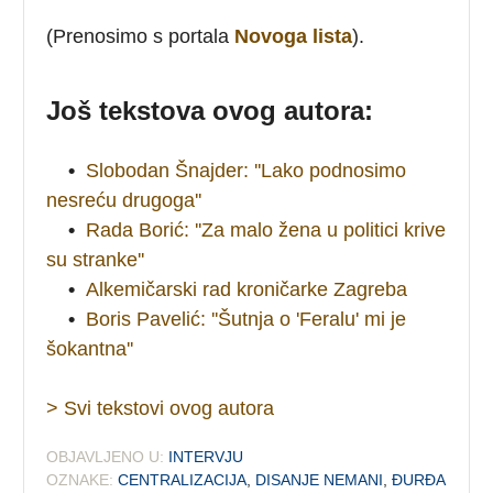
(Prenosimo s portala
Novoga lista
).
Još tekstova ovog autora:
•
Slobodan Šnajder: ''Lako podnosimo
nesreću drugoga''
•
Rada Borić: ''Za malo žena u politici krive
su stranke''
•
Alkemičarski rad kroničarke Zagreba
•
Boris Pavelić: ''Šutnja o 'Feralu' mi je
šokantna''
> Svi tekstovi ovog autora
OBJAVLJENO U:
INTERVJU
OZNAKE:
CENTRALIZACIJA
,
DISANJE NEMANI
,
ĐURĐA