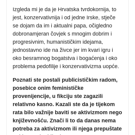
Izgleda mi je da je Hrvatska tvrdokornija, to
jest, konzervativnija i od jedne Irske, stječe
se dojam da im i aktualni papa, očigledno
dobronamjeran čovjek s mnogim dobrim i
progresivnim, humanističkim idejama,
jednostavno ide na živce jer im kvari igru i
oko besramnog bogatstva i bogaćenja i oko
problema pedofilije i konzervativizma uopće.
Poznati ste postali publicističkim radom,
posebice onim feminističke
provenijencije, u fikciju ste zagazili
relativno kasno. Kazali ste da je tijekom
rata bilo važnije baviti se aktivizmom nego
književnošću. Znači li to da danas nema
potreba za aktivizmom ili njega prepuštate