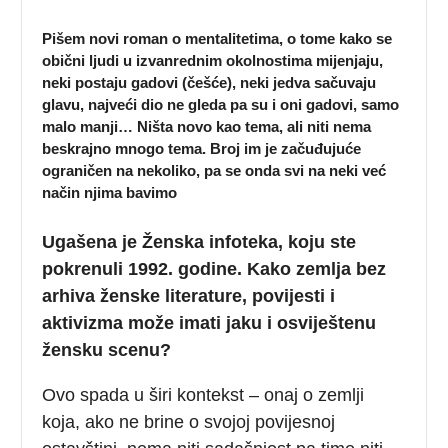
Pišem novi roman o mentalitetima, o tome kako se
obični ljudi u izvanrednim okolnostima mijenjaju,
neki postaju gadovi (češće), neki jedva sačuvaju
glavu, najveći dio ne gleda pa su i oni gadovi, samo
malo manji… Ništa novo kao tema, ali niti nema
beskrajno mnogo tema. Broj im je začuđujuće
ograničen na nekoliko, pa se onda svi na neki već
način njima bavimo
Ugašena je Ženska infoteka, koju ste
pokrenuli 1992. godine. Kako zemlja bez
arhiva ženske literature, povijesti i
aktivizma može imati jaku i osviještenu
žensku scenu?
Ovo spada u širi kontekst – onaj o zemlji
koja, ako ne brine o svojoj povijesnoj