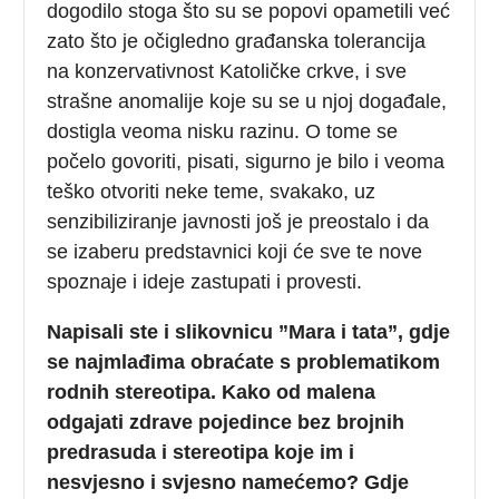
dogodilo stoga što su se popovi opametili već
zato što je očigledno građanska tolerancija
na konzervativnost Katoličke crkve, i sve
strašne anomalije koje su se u njoj događale,
dostigla veoma nisku razinu. O tome se
počelo govoriti, pisati, sigurno je bilo i veoma
teško otvoriti neke teme, svakako, uz
senzibiliziranje javnosti još je preostalo i da
se izaberu predstavnici koji će sve te nove
spoznaje i ideje zastupati i provesti.
Napisali ste i slikovnicu ”Mara i tata”, gdje
se najmlađima obraćate s problematikom
rodnih stereotipa. Kako od malena
odgajati zdrave pojedince bez brojnih
predrasuda i stereotipa koje im i
nesvjesno i svjesno namećemo? Gdje