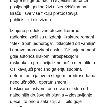
brojne knjige domaćih i svjetskih autorica –
posljednjih godina živi u Nerežišćima na
Braču i sve više fikciju pretpostavlja
publicistici i aktivizmu.
Iz njene produktivne otočne literarne
radionice izašli su u izdanju Frakture romani
”Meki trbuh jednoroga”, ”Sladoled od vanilije”
i upravo promovirani naslov ”Disanje nemani”
gdje autorica lirskom introspekcijom
raskrinkava provincijalizme naših mentaliteta.
Oslikavajući precizno galeriju sudbina
deformiranih jalovom stegom, predrasudama,
neodlučnošću, oportunizmom i
beskičmenjaštvom, ona otvara i jedno od
najbolnijih društvenih pitanja – zlostavljanje
djece i to ono u sakristiji, ali i bilo gdje