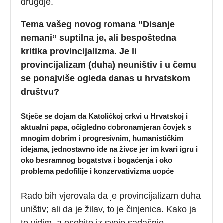
drugdje.
Tema vašeg novog romana ”Disanje
nemani” suptilna je, ali bespoštedna
kritika provincijalizma. Je li
provincijalizam (duha) neuništiv i u čemu
se ponajviše ogleda danas u hrvatskom
društvu?
Stječe se dojam da Katoličkoj crkvi u Hrvatskoj i
aktualni papa, očigledno dobronamjeran čovjek s
mnogim dobrim i progresivnim, humanističkim
idejama, jednostavno ide na živce jer im kvari igru i
oko besramnog bogatstva i bogaćenja i oko
problema pedofilije i konzervativizma uopće
Rado bih vjerovala da je provincijalizam duha
uništiv; ali da je žilav, to je činjenica. Kako ja
to vidim, a osobito iz svoje sadašnje