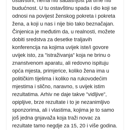
ostavštini, nema niti sadašnjost pa time niti
budućnost. U tu ostavštinu spada i dio koji se
odnosi na povijest ženskog pokreta i pokreta
žena, a koji u nas i nije bio tako beznačajan.
Činjenica je međutim da, u realnosti, možete
dobiti sredstva za desetke traljavih
konferencija na kojima uvijek iste/i govore
uvijek isto, za ”istraživanja” koja ne brinu o
znanstvenom aparatu, ali redovno ispituju
opća mjesta, primjerice, koliko žena ima u
političkim tijelima i koliko na rukovodećim
mjestima i slično, naravno, s uvijek istim
rezultatima. Arhiv ne daje takve ”vidljive”,
opipljive, brze rezultate i to je nezanimljivo
sponzorima, ali i vlastima, kojima je to samo
još jedna gnjavaža koja traži novac za
rezultate tamo negdje za 15, 20 i više godina.