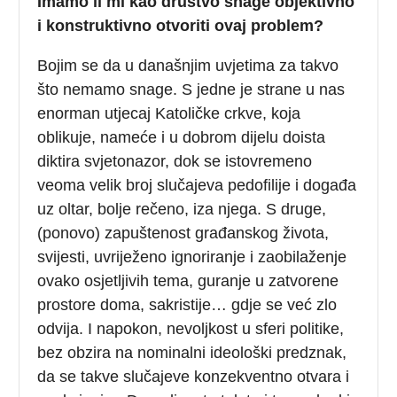
Imamo li mi kao društvo snage objektivno
i konstruktivno otvoriti ovaj problem?
Bojim se da u današnjim uvjetima za takvo
što nemamo snage. S jedne je strane u nas
enorman utjecaj Katoličke crkve, koja
oblikuje, nameće i u dobrom dijelu doista
diktira svjetonazor, dok se istovremeno
veoma velik broj slučajeva pedofilije i događa
uz oltar, bolje rečeno, iza njega. S druge,
(ponovo) zapuštenost građanskog života,
svijesti, uvriježeno ignoriranje i zaobilaženje
ovako osjetljivih tema, guranje u zatvorene
prostore doma, sakristije… gdje se već zlo
odvija. I napokon, nevoljkost u sferi politike,
bez obzira na nominalni ideološki predznak,
da se takve slučajeve konzekventno otvara i