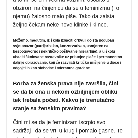
obzirom na činjenicu da se u feminizmu (i o
njemu) žalosno malo piše. Tako da zaista
željno čekam neke nove klinke i klince.
Možemo, međutim, iz škola izbaciti crkvu i doista poguban
svjetonazor (patrijarhalan, konzervativan, usmjeren na
bespogovorno i nekritičko poštivanje hijerarhije), a u školu
ubaciti školovane nastavnike uz pristojne plaće i permanentno
daljnje obrazovanje, koji će razvijati kritičko mišljenje u djece i
odgojiti ih kao slobodne i tolerantne građane
Borba za ženska prava nije završila, čini
se da bi ona u nekom ozbiljnijem obliku
tek trebala početi. Kakvo je trenutačno
stanje sa ženskim pravima?
Čini mi se da je feminizam iscrpio svoj
sadržaj i da se vrti u krug i pomalo gasne. To