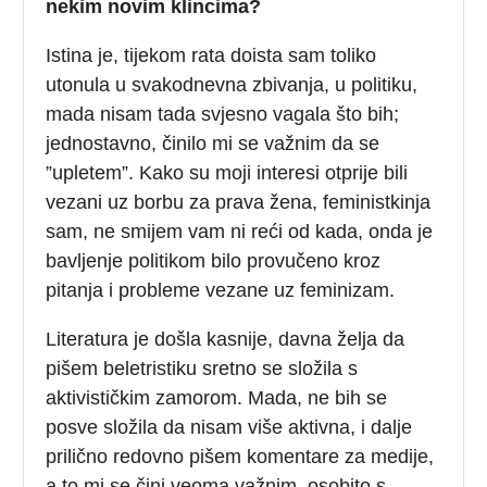
nekim novim klincima?
Istina je, tijekom rata doista sam toliko
utonula u svakodnevna zbivanja, u politiku,
mada nisam tada svjesno vagala što bih;
jednostavno, činilo mi se važnim da se
”upletem”. Kako su moji interesi otprije bili
vezani uz borbu za prava žena, feministkinja
sam, ne smijem vam ni reći od kada, onda je
bavljenje politikom bilo provučeno kroz
pitanja i probleme vezane uz feminizam.
Literatura je došla kasnije, davna želja da
pišem beletristiku sretno se složila s
aktivističkim zamorom. Mada, ne bih se
posve složila da nisam više aktivna, i dalje
prilično redovno pišem komentare za medije,
a to mi se čini veoma važnim, osobito s