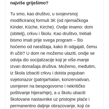
najviše griješimo?
Tu smo, kao društvo, u svojevrsnoj
modificiranoj formuli 3K (od njemačkoga
Kinder, Küche, Kirche). Ovdje imamo: dom
(obitelj), crkvu i školu. Kao društvo, trebali
bismo imati prije svega program – što
hoćemo od naraštaja, kako ih odgajati, čemu
ih učiti? U dom ne možemo ulaziti, ondje se
odvija dio socijalizacije koji je više-manje
izvan domašaja društva. Možemo, međutim,
iz škola izbaciti crkvu i doista poguban
svjetonazor (patrijarhalan, konzervativan,
usmjeren na bespogovorno i nekritičko
poštivanje hijerarhije), a u školu ubaciti
školovane nastavnike uz pristojne plaće i
permanentno daljnje obrazovanje, koji će