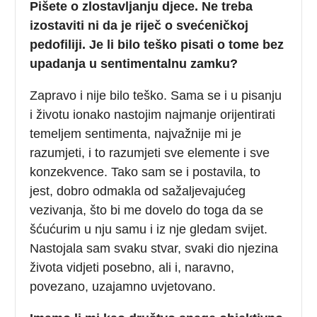
Pišete o zlostavljanju djece. Ne treba
izostaviti ni da je riječ o svećeničkoj
pedofiliji. Je li bilo teško pisati o tome bez
upadanja u sentimentalnu zamku?
Zapravo i nije bilo teško. Sama se i u pisanju
i životu ionako nastojim najmanje orijentirati
temeljem sentimenta, najvažnije mi je
razumjeti, i to razumjeti sve elemente i sve
konzekvence. Tako sam se i postavila, to
jest, dobro odmakla od sažaljevajućeg
vezivanja, što bi me dovelo do toga da se
šćućurim u nju samu i iz nje gledam svijet.
Nastojala sam svaku stvar, svaki dio njezina
života vidjeti posebno, ali i, naravno,
povezano, uzajamno uvjetovano.