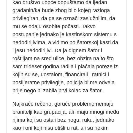
kao društvo uopće dopuštamo da ijedan
građanin/ka bude zbog bilo kojeg razloga
privilegiran, da ga se označi zaslužnijim, da
mu se odaju osobite počasti. Takvo
postupanje jednako je kastinskom sistemu s
nedodirljivima, a vidimo po šatorskoj kasti da
i jesu nedodirljivi. Da ja dignem šator i
roštiljam na sred ulice, bez obzira na to što
sam trideset godina radila i plaćala poreze iz
kojih su se, uostalom, financirali i ratnici i
poslijeratne privilegije, policija bi me odvela
prije nego bi zabila prvi kolac za šator.
Najkraće rečeno, goruće probleme nemaju
branitelji kao grupacija, ali imaju mnogi među
njima koji su ostali bez nogu, ruku, jednako
kao i oni koji nisu otišli u rat, ali su nekim