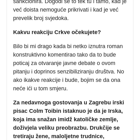
sankcionira. Dogodi se to tek tu i tamo, kad je
već doista nemoguće prikrivati i kad je već
prevelik broj svjedoka.
Kakvu reakciju Crkve očekujete?
Bilo bi mi drago kada bi netko iznutra roman
konstruktivno komentirao tako da to bude
poticaj za otvaranje javne debate o ovom
pitanju i doprinos senzibiliziranju društva. No
ako ikakve reakcije i bude, bojim se da ona
neće ići u tom smjeru.
Za nedavnoga gostovanja u Zagrebu irski
pisac Colm Toibin istaknuo je da je Irska,
koja ima snažan imidž katoličke zemlje,
doživjela veliku preobrazbu. Drukčije se
tretiraju žene, maloljetne trudnice,