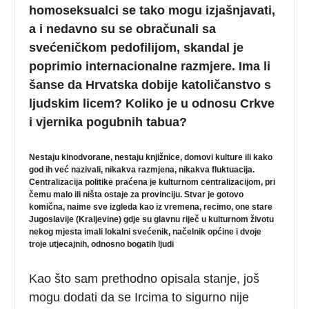
homoseksualci se tako mogu izjašnjavati,
a i nedavno su se obračunali sa
svećeničkom pedofilijom, skandal je
poprimio internacionalne razmjere. Ima li
šanse da Hrvatska dobije katoličanstvo s
ljudskim licem? Koliko je u odnosu Crkve
i vjernika pogubnih tabua?
Nestaju kinodvorane, nestaju knjižnice, domovi kulture ili kako
god ih već nazivali, nikakva razmjena, nikakva fluktuacija.
Centralizacija politike praćena je kulturnom centralizacijom, pri
čemu malo ili ništa ostaje za provinciju. Stvar je gotovo
komična, naime sve izgleda kao iz vremena, recimo, one stare
Jugoslavije (Kraljevine) gdje su glavnu riječ u kulturnom životu
nekog mjesta imali lokalni svećenik, načelnik općine i dvoje
troje utjecajnih, odnosno bogatih ljudi
Kao što sam prethodno opisala stanje, još
mogu dodati da se Ircima to sigurno nije