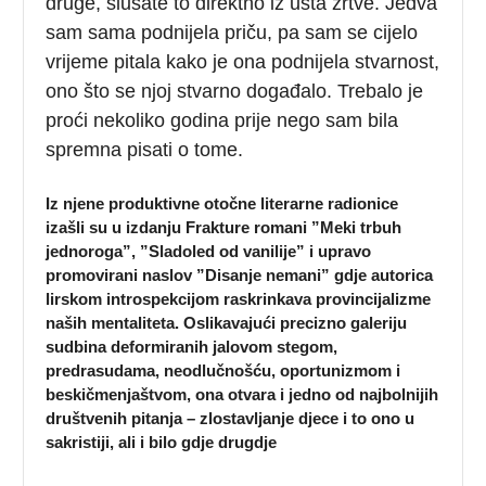
druge, slušate to direktno iz usta žrtve. Jedva
sam sama podnijela priču, pa sam se cijelo
vrijeme pitala kako je ona podnijela stvarnost,
ono što se njoj stvarno događalo. Trebalo je
proći nekoliko godina prije nego sam bila
spremna pisati o tome.
Iz njene produktivne otočne literarne radionice
izašli su u izdanju Frakture romani ”Meki trbuh
jednoroga”, ”Sladoled od vanilije” i upravo
promovirani naslov ”Disanje nemani” gdje autorica
lirskom introspekcijom raskrinkava provincijalizme
naših mentaliteta. Oslikavajući precizno galeriju
sudbina deformiranih jalovom stegom,
predrasudama, neodlučnošću, oportunizmom i
beskičmenjaštvom, ona otvara i jedno od najbolnijih
društvenih pitanja – zlostavljanje djece i to ono u
sakristiji, ali i bilo gdje drugdje