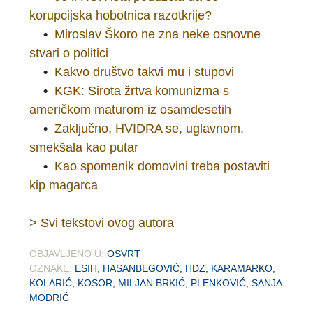
korupcijska hobotnica razotkrije?
•
Miroslav Škoro ne zna neke osnovne
stvari o politici
•
Kakvo društvo takvi mu i stupovi
•
KGK: Sirota žrtva komunizma s
američkom maturom iz osamdesetih
•
Zaključno, HVIDRA se, uglavnom,
smekšala kao putar
•
Kao spomenik domovini treba postaviti
kip magarca
> Svi tekstovi ovog autora
OBJAVLJENO U:
OSVRT
OZNAKE:
ESIH
,
HASANBEGOVIĆ
,
HDZ
,
KARAMARKO
,
KOLARIĆ
,
KOSOR
,
MILJAN BRKIĆ
,
PLENKOVIĆ
,
SANJA
MODRIĆ