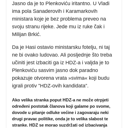
Jasno da je to Plenkoviću iritantno. U Vladi
ima pola Sanaderovih i Karamarkovih
ministara koje je bez problema preveo na
svoju stranu rijeke. Jede mu iz ruke čak i
Milijan Brkić.
Da je Hasi ostavio ministarsku fotelju, ni taj
ne bi ovako ludovao. Ali posljednje što treba
učiniti jest izbaciti ga iz HDZ-a i valjda je to
Plenkoviću sasvim jasno dok paradno
pokazuje otvorena vrata »svima« koji budu
igrali protiv ”HDZ-ovih kandidata”.
Ako velika stranka poput HDZ-a ne može otrpjeti
određeni postotak članova koji galame po svome,
dovode u pitanje odluke većine i zagovaraju neki
drugi pravac politike, onda je to velika slabost te
stranke. HDZ se morao suzdržati od izbacivanja