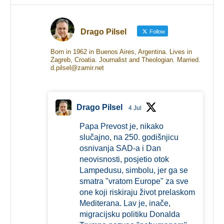
Drago Pilsel
Follow
Born in 1962 in Buenos Aires, Argentina. Lives in
Zagreb, Croatia. Journalist and Theologian. Married.
d.pilsel@zamir.net
Drago Pilsel
4 Jul
Papa Prevost je, nikako
slučajno, na 250. godišnjicu
osnivanja SAD-a i Dan
neovisnosti, posjetio otok
Lampedusu, simbolu, jer ga se
smatra "vratom Europe" za sve
one koji riskiraju život prelaskom
Mediterana. Lav je, inače,
migracijsku politiku Donalda