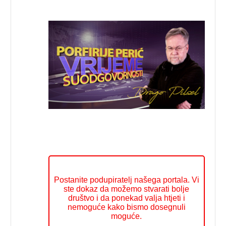
Postanite podupiratelj našega portala. Vi
ste dokaz da možemo stvarati bolje
društvo i da ponekad valja htjeti i
nemoguće kako bismo dosegnuli
moguće.