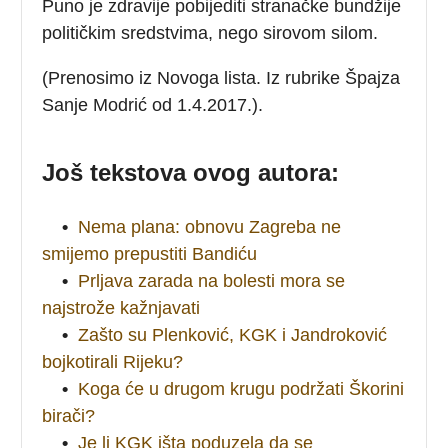
Puno je zdravije pobijediti stranačke bundžije
političkim sredstvima, nego sirovom silom.
(Prenosimo iz Novoga lista. Iz rubrike Špajza
Sanje Modrić od 1.4.2017.).
Još tekstova ovog autora:
•
Nema plana: obnovu Zagreba ne
smijemo prepustiti Bandiću
•
Prljava zarada na bolesti mora se
najstrože kažnjavati
•
Zašto su Plenković, KGK i Jandroković
bojkotirali Rijeku?
•
Koga će u drugom krugu podržati Škorini
birači?
•
Je li KGK išta poduzela da se