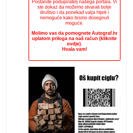
Postanite podupiratelj našega portala. Vi
ste dokaz da možemo stvarati bolje
društvo i da ponekad valja htjeti i
nemoguće kako bismo dosegnuli
moguće.
Molimo vas da pomognete Autograf.hr
uplatom priloga na naš račun (kliknite
ovdje).
Hvala vam!