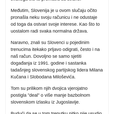
Međutim, Slovenija je u ovom slučaju očito
pronašla neku svoju računicu i ne odustaje
od toga da ostvari svoje interese. Kao što to
uostalom radi svaka normalna država.
Naravno, znali su Slovenci u pojedinim
trenucima itekako prljavo odigrati, često i na
naš račun. Dovoljno se samo sjetiti
događanja iz 1991. godine i sastanka
tadašnjeg slovenskog partijskog lidera Milana
Kučana i Slobodana Miloševića.
Tom su prilikom njih dvojica vjerojatno
postigla ”deal” o više manje bazbolnom
slovenskom izlasku iz Jugoslavije.
Budući da se u tom trenutku nitko nije usudio