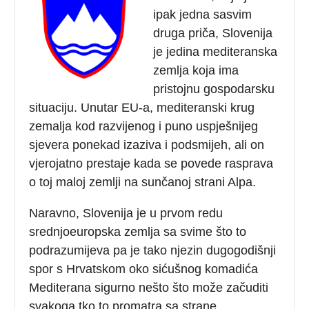
ipak jedna sasvim
druga priča, Slovenija
je jedina mediteranska
zemlja koja ima
pristojnu gospodarsku
situaciju. Unutar EU-a, mediteranski krug
zemalja kod razvijenog i puno uspješnijeg
sjevera ponekad izaziva i podsmijeh, ali on
vjerojatno prestaje kada se povede rasprava
o toj maloj zemlji na sunčanoj strani Alpa.
Naravno, Slovenija je u prvom redu
srednjoeuropska zemlja sa svime što to
podrazumijeva pa je tako njezin dugogodišnji
spor s Hrvatskom oko sićušnog komadića
Mediterana sigurno nešto što može začuditi
svakoga tko to promatra sa strane.