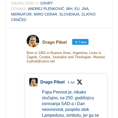
OBJAVLJENO U:
OSVRT
OZNAKE:
ANDREJ PLENKOVIĆ
,
BIH
,
EU
,
JNA
,
MERKATOR
,
MIRO CERAR
,
SLOVENIJA
,
ZLATKO
CRNČEC
Drago Pilsel
Follow
Born in 1962 in Buenos Aires, Argentina. Lives in
Zagreb, Croatia. Journalist and Theologian. Married.
d.pilsel@zamir.net
Drago Pilsel
4 Jul
Papa Prevost je, nikako
slučajno, na 250. godišnjicu
osnivanja SAD-a i Dan
neovisnosti, posjetio otok
Lampedusu, simbolu, jer ga se