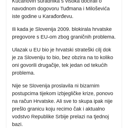
Kučanovih suradnika s visoka docirali o
navodnom dogovoru Tuđmana i Miloševića
iste godine u Karađorđevu.
Ili kada je Slovenija 2009. blokirala hrvatske
pregovore s EU-om zbog graničnih problema.
Ulazak u EU bio je hrvatski strateški cilj dok
je za Sloveniju to bio, bez obzira na to koliko
oni govorili drugačije, tek jedan od tekućih
problema.
Nije se Slovenija proslavila ni bizarnim
postupcima tijekom izbjegličke krize, ponovo
na račun Hrvatske. Ali sve to skupa ipak nije
prešlo granicu koju recimo čak i aktualno
vodstvo Republike Srbije prelazi na tjednoj
bazi.