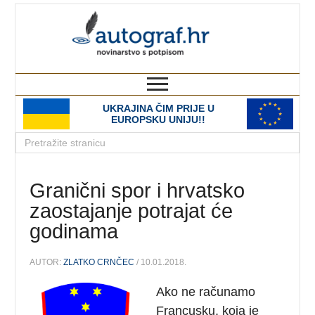
autograf.hr
novinarstvo s potpisom
UKRAJINA ČIM PRIJE U
EUROPSKU UNIJU!!
Granični spor i hrvatsko
zaostajanje potrajat će
godinama
AUTOR:
ZLATKO CRNČEC
/ 10.01.2018.
Ako ne računamo
Francusku, koja je