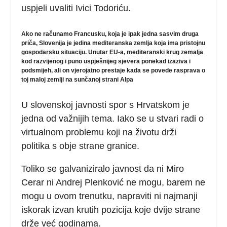
uspjeli uvaliti Ivici Todoriću.
A
ko ne računamo Francusku, koja je ipak jedna sasvim druga
priča, Slovenija je jedina mediteranska zemlja koja ima pristojnu
gospodarsku situaciju. Unutar EU-a, mediteranski krug zemalja
kod razvijenog i puno uspješnijeg sjevera ponekad izaziva i
podsmijeh, ali on vjerojatno prestaje kada se povede rasprava o
toj maloj zemlji na sunčanoj strani Alpa
U slovenskoj javnosti spor s Hrvatskom je
jedna od važnijih tema. Iako se u stvari radi o
virtualnom problemu koji na životu drži
politika s obje strane granice.
Toliko se galvaniziralo javnost da ni Miro
Cerar ni Andrej Plenković ne mogu, barem ne
mogu u ovom trenutku, napraviti ni najmanji
iskorak izvan krutih pozicija koje dvije strane
drže već godinama.