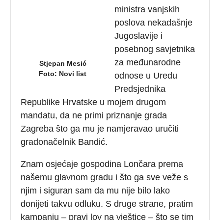
ministra vanjskih
poslova nekadašnje
Jugoslavije i
posebnog savjetnika
za međunarodne
Stjepan Mesić
Foto: Novi list
odnose u Uredu
Predsjednika
Republike Hrvatske u mojem drugom
mandatu, da ne primi priznanje grada
Zagreba što ga mu je namjeravao uručiti
gradonačelnik Bandić.
Znam osjećaje gospodina Lončara prema
našemu glavnom gradu i što ga sve veže s
njim i siguran sam da mu nije bilo lako
donijeti takvu odluku. S druge strane, pratim
kampanju – pravi lov na vještice – što se tim