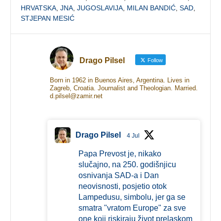
HRVATSKA
,
JNA
,
JUGOSLAVIJA
,
MILAN BANDIĆ
,
SAD
,
STJEPAN MESIĆ
Drago Pilsel
Follow
Born in 1962 in Buenos Aires, Argentina. Lives in
Zagreb, Croatia. Journalist and Theologian. Married.
d.pilsel@zamir.net
Drago Pilsel
4 Jul
Papa Prevost je, nikako
slučajno, na 250. godišnjicu
osnivanja SAD-a i Dan
neovisnosti, posjetio otok
Lampedusu, simbolu, jer ga se
smatra "vratom Europe" za sve
one koji riskiraju život prelaskom