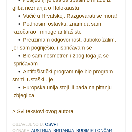
gliba neznanja o Holokaustu
•
Vučić u Hrvatskoj: Razgovarati se mora!
•
Podnosim ostavku, znam da sam
razočarao i mnoge antifašiste
•
Preuzimam odgovornost, duboko žalim,
jer sam pogriješio, i ispričavam se
•
Bio sam nesmotren i zbog toga ja se
ispričavam
•
Antifašistički program nije bio program
smrti. Ustaški - je.
•
Europska unija stoji ili pada na pitanju
izbjeglica
> Svi tekstovi ovog autora
OBJAVLJENO U:
OSVRT
OZNAKE:
AUSTRIJA
,
BRITANIJA
,
BUDIMIR LONČAR
,