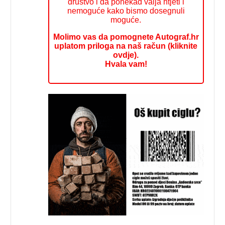
društvo i da ponekad valja htjeti i
nemoguće kako bismo dosegnuli
moguće.
Molimo vas da pomognete Autograf.hr
uplatom priloga na naš račun (kliknite
ovdje).
Hvala vam!