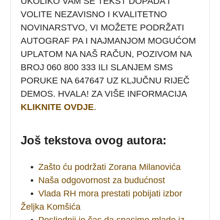
UKOLIKO VAM SE TEKST DOPADA I
VOLITE NEZAVISNO I KVALITETNO
NOVINARSTVO, VI MOŽETE PODRŽATI
AUTOGRAF PA I NAJMANJOM MOGUĆOM
UPLATOM NA NAŠ RAČUN, POZIVOM NA
BROJ 060 800 333 ILI SLANJEM SMS
PORUKE NA 647647 UZ KLJUČNU RIJEČ
DEMOS. HVALA! ZA VIŠE INFORMACIJA
KLIKNITE OVDJE
.
Još tekstova ovog autora:
•
Zašto ću podržati Zorana Milanovića
•
Naša odgovornost za budućnost
•
Vlada RH mora prestati pobijati izbor
Željka Komšića
•
Posljednji je čas da spasimo mlade iz