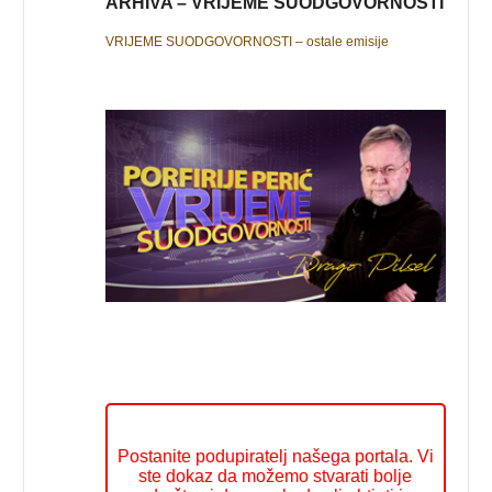
ARHIVA – VRIJEME SUODGOVORNOSTI
VRIJEME SUODGOVORNOSTI – ostale emisije
Postanite podupiratelj našega portala. Vi
ste dokaz da možemo stvarati bolje