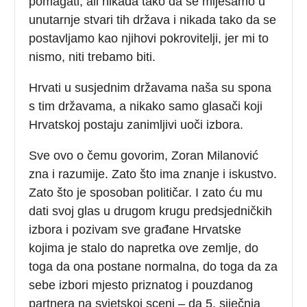
pomagati, ali nikada tako da se miješamo u
unutarnje stvari tih država i nikada tako da se
postavljamo kao njihovi pokrovitelji, jer mi to
nismo, niti trebamo biti.
Hrvati u susjednim državama naša su spona
s tim državama, a nikako samo glasači koji
Hrvatskoj postaju zanimljivi uoči izbora.
Sve ovo o čemu govorim, Zoran Milanović
zna i razumije. Zato što ima znanje i iskustvo.
Zato što je sposoban političar. I zato ću mu
dati svoj glas u drugom krugu predsjedničkih
izbora i pozivam sve građane Hrvatske
kojima je stalo do napretka ove zemlje, do
toga da ona postane normalna, do toga da za
sebe izbori mjesto priznatog i pouzdanog
partnera na svjetskoj sceni – da 5. siječnja