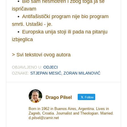
•
Bio sam nesmotren i zbog toga ja se
ispričavam
•
Antifašistički program nije bio program
smrti. Ustaški - je.
•
Europska unija stoji ili pada na pitanju
izbjeglica
> Svi tekstovi ovog autora
OBJAVLJENO U:
ODJECI
OZNAKE:
STJEPAN MESIĆ
,
ZORAN MILANOVIĆ
Drago Pilsel
Follow
Born in 1962 in Buenos Aires, Argentina. Lives in
Zagreb, Croatia. Journalist and Theologian. Married.
d.pilsel@zamir.net