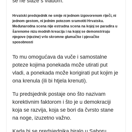
se ne slaže s vladom.
Hrvatski predsjednik ne smije ni jednom izgovorenom riječi, ni
jednom gestom, ni jednim potezom sramotiti Hrvatsku.
Međunarodna scena nije estradna scena na kojoj se paradira u
šarenome nizu modnih kreacija i na kojoj se demonstriraju
njegove (njezine) vrlo skromne glumačke i pjevačke
sposobnosti
To mu omogućava da vuče i samostalne
poteze kojima ponekada može utirati put
vladi, a ponekada može korigirati put kojim je
ona krenula (ili bi htjela krenuti).
Tu predsjednik postaje ono što nazivam
korektivnim faktorom i što je u demokraciji
koja se razvija, koja se bori da čvrsto stane
na noge, izuzetno važno.
Kada bi se predsjednika biralo u Saboru,