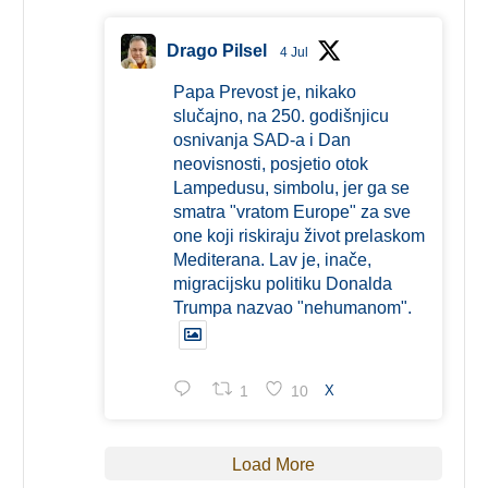
Drago Pilsel
4 Jul
Papa Prevost je, nikako
slučajno, na 250. godišnjicu
osnivanja SAD-a i Dan
neovisnosti, posjetio otok
Lampedusu, simbolu, jer ga se
smatra "vratom Europe" za sve
one koji riskiraju život prelaskom
Mediterana. Lav je, inače,
migracijsku politiku Donalda
Trumpa nazvao "nehumanom".
1
10
X
Load More