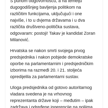
S punom odgovornošću, a na temelju
dugogodišnjeg bavljenja politikom na
različitim funkcijama, uključujući i one
najviše, i to u dvjema državama i u dva
različita društveno-politička sustava,
odgovaram: postoji! Takav je kandidat Zoran
Milanović.
Hrvatska se nakon smrti svojega prvog
predsjednika i nakon pobjede demokratske
oporbe na parlamentarnim i predsjedničkim
izborima na razmeđi 20. i 21. stoljeća
opredijelila za parlamentarni sustav.
Uloga predsjednika od gotovo autoritarnog
vladara svedena je na vrhovnog
reprezentanta države koji – međutim – ipak
zadržava i određene ingerencije na poljima