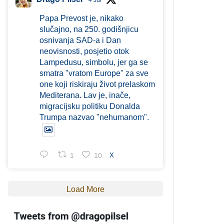
4 Jul
Papa Prevost je, nikako
slučajno, na 250. godišnjicu
osnivanja SAD-a i Dan
neovisnosti, posjetio otok
Lampedusu, simbolu, jer ga se
smatra "vratom Europe" za sve
one koji riskiraju život prelaskom
Mediterana. Lav je, inače,
migracijsku politiku Donalda
Trumpa nazvao "nehumanom".
1
10
X
Load More