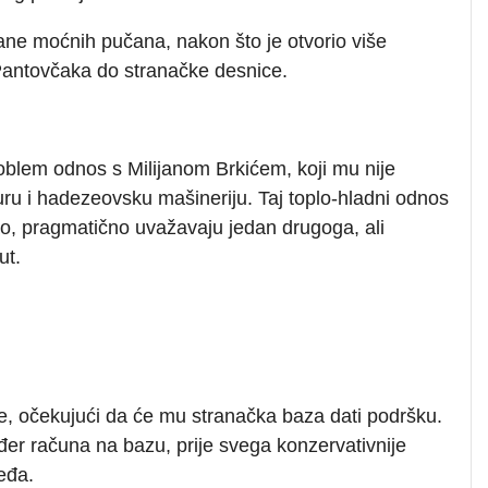
rane moćnih pučana, nakon što je otvorio više
 Pantovčaka do stranačke desnice.
oblem odnos s Milijanom Brkićem, koji mu nije
kturu i hadezeovsku mašineriju. Taj toplo-hladni odnos
o, pragmatično uvažavaju jedan drugoga, ali
ut.
jave, očekujući da će mu stranačka baza dati podršku.
đer računa na bazu, prije svega konzervativnije
eđa.