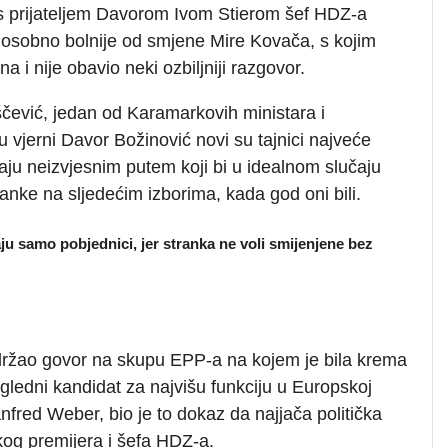
s prijateljem Davorom Ivom Stierom šef HDZ-a
e osobno bolnije od smjene Mire Kovača, s kojim
a i nije obavio neki ozbiljniji razgovor.
čević, jedan od Karamarkovih ministara i
 vjerni Davor Božinović novi su tajnici najveće
jaju neizvjesnim putem koji bi u idealnom slučaju
anke na sljedećim izborima, kada god oni bili.
u samo pobjednici, jer stranka ne voli smijenjene bez
ržao govor na skupu EPP-a na kojem je bila krema
gledni kandidat za najvišu funkciju u Europskoj
nfred Weber, bio je to dokaz da najjača politička
kog premijera i šefa HDZ-a.