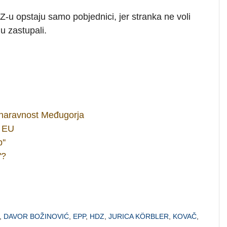
Z-u opstaju samo pobjednici, jer stranka ne voli
u zastupali.
dnaravnost Međugorja
u EU
''
'?
,
DAVOR BOŽINOVIĆ
,
EPP
,
HDZ
,
JURICA KÖRBLER
,
KOVAČ
,