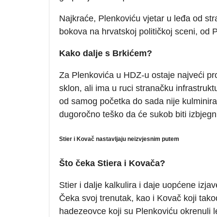
Najkraće, Plenkoviću vjetar u leđa od st
bokova na hrvatskoj političkoj sceni, od
Kako dalje s Brkićem?
Za Plenkovića u HDZ-u ostaje najveći pr
sklon, ali ima u ruci stranačku infrastru
od samog početka do sada nije kulminira
dugoročno teško da će sukob biti izbjegn
Stier i Kovač nastavljaju neizvjesnim putem
Što čeka Stiera i Kovača?
Stier i dalje kalkulira i daje uopćene iz
Čeka svoj trenutak, kao i Kovač koji tako
hadezeovce koji su Plenkoviću okrenuli l