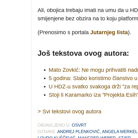
Ali, obojica trebaju imati na umu da u HD
smijenjene bez obzira na to koju platform
(Prenosimo s portala
Jutarnjeg lista
).
Još tekstova ovog autora:
•
Mato Zovkić: Ne mogu prihvatiti na
•
5 godina: Slabo koristimo članstvo 
•
U HDZ-u svatko svakoga drži ''za rep
•
Stoji li Karamarko iza ''Projekta Esih'
> Svi tekstovi ovog autora
OBJAVLJENO U:
OSVRT
OZNAKE:
ANDREJ PLENKOVIĆ
,
ANGELA MERKEL
LOVRO KUŠČEVIĆ
,
MANFRED WEBER
,
STIER