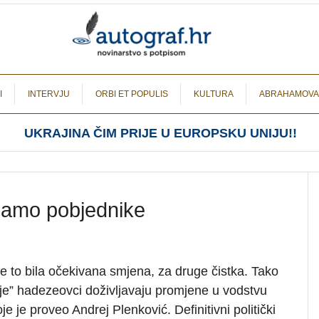
I
INTERVJU
ORBI ET POPULIS
KULTURA
ABRAHAMOVA
UKRAJINA ČIM PRIJE U EUROPSKU UNIJU!!
 samo pobjednike
je to bila očekivana smjena, za druge čistka. Tako
ije” hadezeovci doživljavaju promjene u vodstvu
je je proveo Andrej Plenković. Definitivni politički