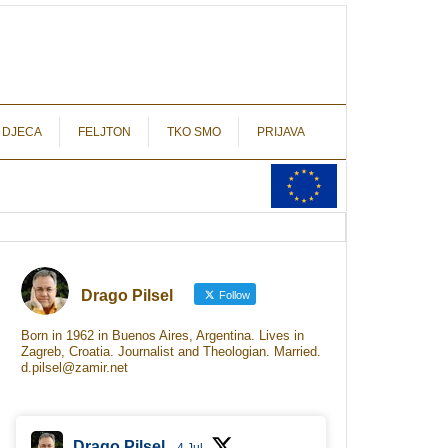
autograf.hr
novinarstvo s potpisom
 DJECA
FELJTON
TKO SMO
PRIJAVA
Drago Pilsel
Follow
Born in 1962 in Buenos Aires, Argentina. Lives in
Zagreb, Croatia. Journalist and Theologian. Married.
d.pilsel@zamir.net
Drago Pilsel