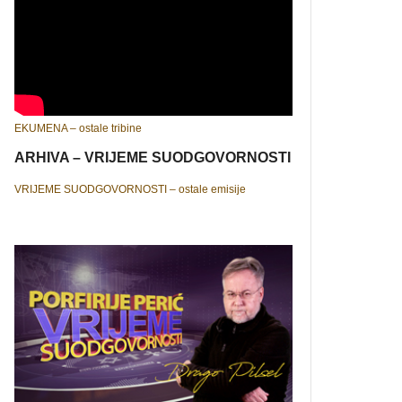
EKUMENA – ostale tribine
ARHIVA – VRIJEME SUODGOVORNOSTI
VRIJEME SUODGOVORNOSTI – ostale emisije