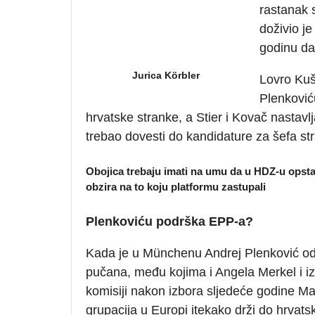
rastanak 
doživio j
godinu dan
Jurica Körbler
Lovro Kuš
Plenkoviću
hrvatske stranke, a Stier i Kovač nastavl
trebao dovesti do kandidature za šefa str
Obojica trebaju imati na umu da u HDZ-u opstaj
obzira na to koju platformu zastupali
Plenkoviću podrška EPP-a?
Kada je u Münchenu Andrej Plenković od
pučana, među kojima i Angela Merkel i iz
komisiji nakon izbora sljedeće godine Ma
grupacija u Europi itekako drži do hrvats