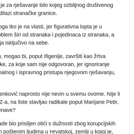
 je za rješavanje bilo kojeg ozbiljnog društvenog
dilazi stranačke granice.
 tko je na vlasti, jer figurativna lopta je u
blem širi od stranaka i pojedinaca iz stranaka, a
a isključivo na sebe.
mogao bi, poput Ifigenije, završiti kao žrtva
nke, za koje sam nije odgovoran, jer ignoriranje
onalnog i ispravnog pristupa njegovom rješavanju,
Plenković naprosto nije nevin u svemu ovome. Nije li
-a, na liste stavljao radikale poput Marijane Petir,
Penave?
e bio prisiljen otići s dužnosti zbog korupcijskih
m poštenim ljudima u Hrvatskoj, zemlji u kojoj je,