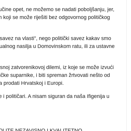
o učine opet, ne možemo se nadati poboljšanju, jer,
 koji se može riješiti bez odgovornog političkog
 savez na vlasti”, nego politički savez kakav smo
ualnog nasilja u Domovinskom ratu, ili za ustavne
snoj zatvorenikovoj dilemi, iz koje se može izvući
tičke suparnike, i biti spreman žrtvovati nešto od
a prodati Hrvatskoj i Europi.
i političari. A nisam siguran da naša Ifigenija u
OLITE NEZAVISNO I KVALITETNO