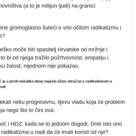
ništva (a to je milijun ljudi) na granici
odine gromoglasno šuteći o vrlo očitom radikalizmu i
ce?
teško može biti spasitelj Hrvatske od mržnje i
to bi od njega tražilo požrtvovnost, empatiju i
ku žalost, nijednom nije pokazao.
je u prvih nekoliko dana najavio oštar obračun s radikalizmom u
 muk
ekati neku progresivnu, lijevu vladu koja će problem
nja nego što to čini ova.
vić i HDZ, kada se to jednom dogodi, činiti isto ono
u radikalizma u nadi da će imati koristi od nje?