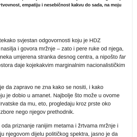
ožrtvovnost, empatiju i nesebičnost kakvu do sada, na moju
 itekako svjestan odgovornosti koju je HDZ
asilja i govora mržnje – zato i pere ruke od njega,
Z neka umjerena stranka desnog centra, a nipošto
far
stora daje kojekakvim marginalnim nacionalističkim
je da zapravo ne zna kako se nositi, i kako
koju je dobio u amanet. Najbolje što može u ovome
Hrvatske da mu, eto, progledaju kroz prste oko
 izbore nego njegov prethodnik.
 oda priznanje ranijim metama i žrtvama mržnje i
ju njegovom dijelu političkog spektra, jasno je da