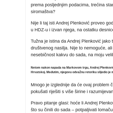
prema posljednjim podacima, trećina stanov
siromaštva?
Nije li taj isti Andrej Plenković proveo g
u HDZ-u i izvan njega, na ostatku desni
Tužna je istina da Andrej Plenković jako 
društvenog nasilja. Nije to nemoguće, ali 
nesebičnost kakvu do sada, na moju veli
Netom nakon napada na Markovom trgu, Andrej Plenković 
Hrvatskoj. Međutim, njegovu odvažnu retoriku slijedio je
Mnogo je izglednije da će ovaj problem č
pokušati riješiti s više širine i razumijeva
Pravo pitanje glasi: hoće li Andrej Plenko
što su činili do sada – potpaljivati lomač