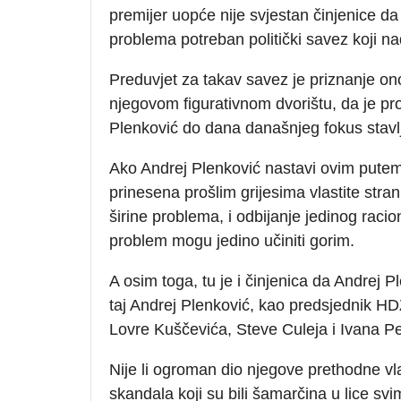
premijer uopće nije svjestan činjenice da
problema potreban politički savez koji na
Preduvjet za takav savez je priznanje onoga
njegovom figurativnom dvorištu, da je pro
Plenković do dana današnjeg fokus stavlj
Ako Andrej Plenković nastavi ovim putem, 
prinesena prošlim grijesima vlastite stra
širine problema, i odbijanje jedinog raci
problem mogu jedino učiniti gorim.
A osim toga, tu je i činjenica da Andrej 
taj Andrej Plenković, kao predsjednik HDZ
Lovre Kuščevića, Steve Culeja i Ivana 
Nije li ogroman dio njegove prethodne vlad
skandala koji su bili šamarčina u lice svi