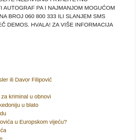
TI AUTOGRAF PA I NAJMANJOM MOGUĆOM
A BROJ 060 800 333 ILI SLANJEM SMS
EČ DEMOS. HVALA! ZA VIŠE INFORMACIJA
er ili Davor Filipović
 za kriminal u obnovi
akedoniju u blato
vdu
nkovića u Europskom vijeću?
ića
še