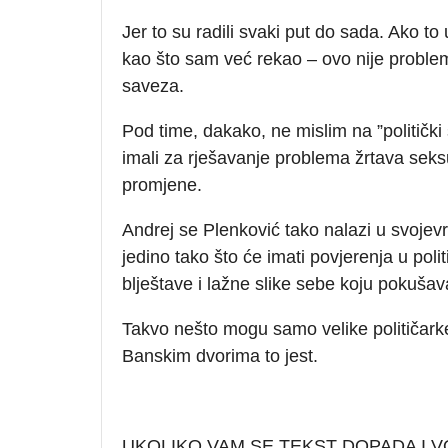
Jer to su radili svaki put do sada. Ako t
kao što sam već rekao – ovo nije problem
saveza.
Pod time, dakako, ne mislim na ”politički
imali za rješavanje problema žrtava seks
promjene.
Andrej se Plenković tako nalazi u svojevr
jedino tako što će imati povjerenja u poli
blještave i lažne slike sebe koju pokušav
Takvo nešto mogu samo velike političarke 
Banskim dvorima to jest.
UKOLIKO VAM SE TEKST DOPADA I V