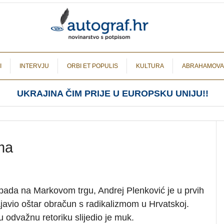
I
INTERVJU
ORBI ET POPULIS
KULTURA
ABRAHAMOVA
UKRAJINA ČIM PRIJE U EUROPSKU UNIJU!!
ma
ada na Markovom trgu, Andrej Plenković je u prvih
javio oštar obračun s radikalizmom u Hrvatskoj.
 odvažnu retoriku slijedio je muk.