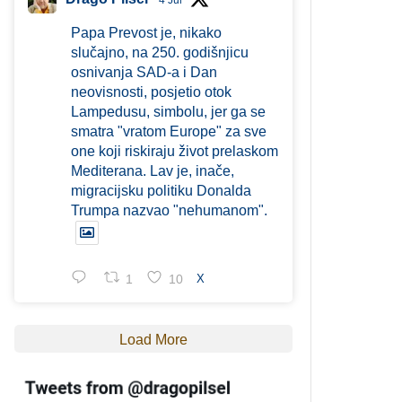
4 Jul
Papa Prevost je, nikako
slučajno, na 250. godišnjicu
osnivanja SAD-a i Dan
neovisnosti, posjetio otok
Lampedusu, simbolu, jer ga se
smatra "vratom Europe" za sve
one koji riskiraju život prelaskom
Mediterana. Lav je, inače,
migracijsku politiku Donalda
Trumpa nazvao "nehumanom".
1
10
X
Load More