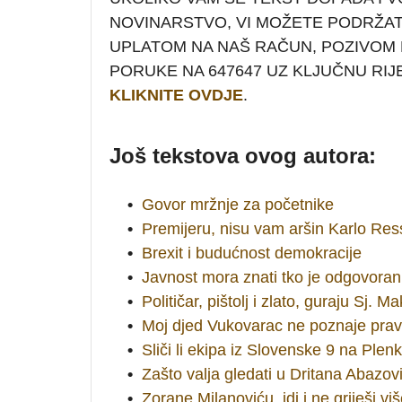
NOVINARSTVO, VI MOŽETE PODRŽA
UPLATOM NA NAŠ RAČUN, POZIVOM N
PORUKE NA 647647 UZ KLJUČNU RIJ
KLIKNITE OVDJE
.
Još tekstova ovog autora:
•
Govor mržnje za početnike
•
Premijeru, nisu vam aršin Karlo Ressl
•
Brexit i budućnost demokracije
•
Javnost mora znati tko je odgovoran
•
Političar, pištolj i zlato, guraju Sj. M
•
Moj djed Vukovarac ne poznaje pra
•
Sliči li ekipa iz Slovenske 9 na Ple
•
Zašto valja gledati u Dritana Abazov
•
Zorane Milanoviću, idi i ne griješi vi