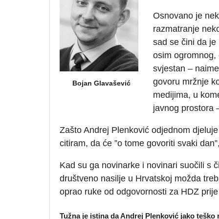
Osnovano je neka
razmatranje neko
sad se čini da je
osim ogromnog, 
svjestan – naime
govoru mržnje koj
Bojan Glavašević
medijima, u kome
javnog prostora 
Zašto Andrej Plenković odjednom djeluje 
citiram, da će ”o tome govoriti svaki dan”,
Kad su ga novinarke i novinari suočili s
društveno nasilje u Hrvatskoj možda treba t
oprao ruke od odgovornosti za HDZ prije
Tužna je istina da Andrej Plenković jako teško 