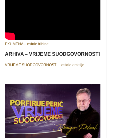
EKUMENA – ostale tribine
ARHIVA – VRIJEME SUODGOVORNOSTI
VRIJEME SUODGOVORNOSTI – ostale emisije