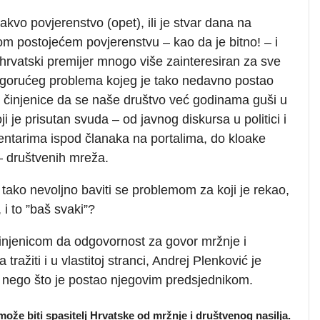
kvo povjerenstvo (opet), ili je stvar dana na
m postojećem povjerenstvu – kao da je bitno! – i
 hrvatski premijer mnogo više zainteresiran za sve
gorućeg problema kojeg je tako nedavno postao
 činjenice da se naše društvo već godinama guši u
i je prisutan svuda – od javnog diskursa u politici i
ntarima ispod članaka na portalima, do kloake
– društvenih mreža.
tako nevoljno baviti se problemom za koji je rekao,
 i to ”baš svaki”?
 činjenicom da odgovornost za govor mržnje i
ražiti i u vlastitoj stranci, Andrej Plenković je
 nego što je postao njegovim predsjednikom.
može biti spasitelj Hrvatske od mržnje i društvenog nasilja.