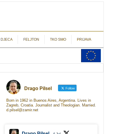
autograf.hr
novinarstvo s potpisom
 DJECA
FELJTON
TKO SMO
PRIJAVA
Drago Pilsel
Follow
Born in 1962 in Buenos Aires, Argentina. Lives in
Zagreb, Croatia. Journalist and Theologian. Married.
d.pilsel@zamir.net
Drago Pilsel