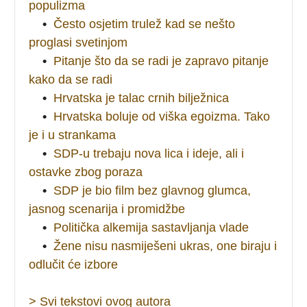
populizma
•
Često osjetim trulež kad se nešto
proglasi svetinjom
•
Pitanje što da se radi je zapravo pitanje
kako da se radi
•
Hrvatska je talac crnih bilježnica
•
Hrvatska boluje od viška egoizma. Tako
je i u strankama
•
SDP-u trebaju nova lica i ideje, ali i
ostavke zbog poraza
•
SDP je bio film bez glavnog glumca,
jasnog scenarija i promidžbe
•
Politička alkemija sastavljanja vlade
•
Žene nisu nasmiješeni ukras, one biraju i
odlučit će izbore
> Svi tekstovi ovog autora