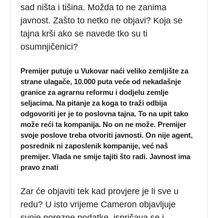
sad ništa i tišina. Možda to ne zanima
javnost. Zašto to netko ne objavi? Koja se
tajna krši ako se navede tko su ti
osumnjičenici?
Premijer putuje u Vukovar naći veliko zemljište za
strane ulagače, 10.000 puta veće od nekadašnje
granice za agrarnu reformu i dodjelu zemlje
seljacima. Na pitanje za koga to traži odbija
odgovoriti jer je to poslovna tajna. To na upit tako
može reći ta kompanija. No on ne može. Premijer
svoje poslove treba otvoriti javnosti. On nije agent,
posrednik ni zaposlenik kompanije, već naš
premijer. Vlada ne smije tajiti što radi. Javnost ima
pravo znati
Zar će objaviti tek kad provjere je li sve u
redu? U isto vrijeme Cameron objavljuje
svoje porezne podatke, ispričava se i