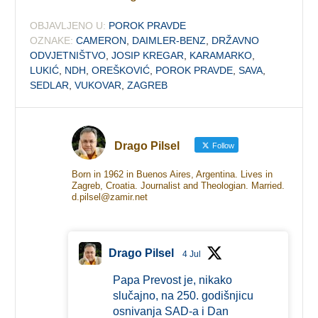
OBJAVLJENO U:
POROK PRAVDE
OZNAKE:
CAMERON
,
DAIMLER-BENZ
,
DRŽAVNO
ODVJETNIŠTVO
,
JOSIP KREGAR
,
KARAMARKO
,
LUKIĆ
,
NDH
,
OREŠKOVIĆ
,
POROK PRAVDE
,
SAVA
,
SEDLAR
,
VUKOVAR
,
ZAGREB
Drago Pilsel
Follow
Born in 1962 in Buenos Aires, Argentina. Lives in
Zagreb, Croatia. Journalist and Theologian. Married.
d.pilsel@zamir.net
Drago Pilsel
4 Jul
Papa Prevost je, nikako
slučajno, na 250. godišnjicu
osnivanja SAD-a i Dan