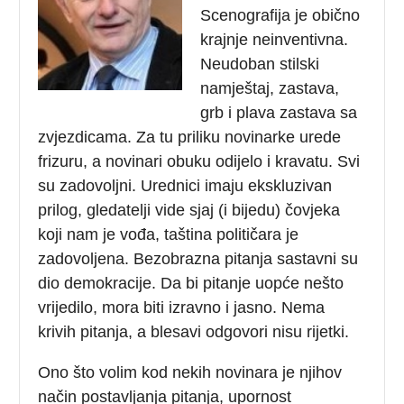
Scenografija je obično
krajnje neinventivna.
Neudoban stilski
namještaj, zastava,
grb i plava zastava sa
zvjezdicama. Za tu priliku novinarke urede
frizuru, a novinari obuku odijelo i kravatu. Svi
su zadovoljni. Urednici imaju ekskluzivan
prilog,
gledatelji vide sjaj (i bijedu) čovjeka
koji nam je vođa, taština političara je
zadovoljena. Bezobrazna pitanja sastavni su
dio demokracije. Da bi pitanje uopće nešto
vrijedilo, mora biti izravno i jasno. Nema
krivih pitanja, a blesavi odgovori nisu rijetki.
Ono što volim kod nekih novinara je njihov
način postavljanja pitanja, upornost