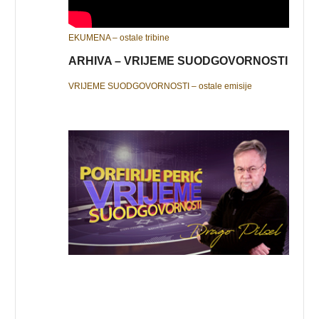
EKUMENA – ostale tribine
ARHIVA – VRIJEME SUODGOVORNOSTI
VRIJEME SUODGOVORNOSTI – ostale emisije