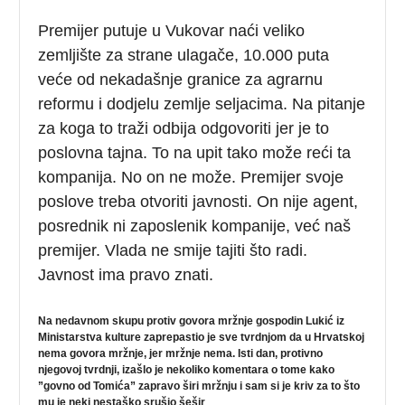
Premijer putuje u Vukovar naći veliko
zemljište za strane ulagače, 10.000 puta
veće od nekadašnje granice za agrarnu
reformu i dodjelu zemlje seljacima. Na pitanje
za koga to traži odbija odgovoriti jer je to
poslovna tajna. To na upit tako može reći ta
kompanija. No on ne može. Premijer svoje
poslove treba otvoriti javnosti. On nije agent,
posrednik ni zaposlenik kompanije, već naš
premijer. Vlada ne smije tajiti što radi.
Javnost ima pravo znati.
Na nedavnom skupu protiv govora mržnje gospodin Lukić iz
Ministarstva kulture zaprepastio je sve tvrdnjom da u Hrvatskoj
nema govora mržnje, jer mržnje nema. Isti dan, protivno
njegovoj tvrdnji, izašlo je nekoliko komentara o tome kako
”govno od Tomića” zapravo širi mržnju i sam si je kriv za to što
mu je neki nestaško srušio šešir