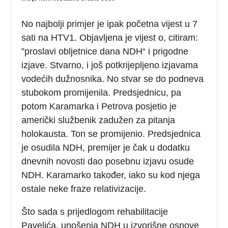
No najbolji primjer je ipak početna vijest u 7
sati na HTV1. Objavljena je vijest o, citiram:
”proslavi obljetnice dana NDH“ i prigodne
izjave. Stvarno, i još potkrijepljeno izjavama
vodećih dužnosnika. No stvar se do podneva
stubokom promijenila. Predsjednicu, pa
potom Karamarka i Petrova posjetio je
američki službenik zadužen za pitanja
holokausta. Ton se promijenio. Predsjednica
je osudila NDH, premijer je čak u dodatku
dnevnih novosti dao posebnu izjavu osude
NDH. Karamarko također, iako su kod njega
ostale neke fraze relativizacije.
Što sada s prijedlogom rehabilitacije
Pavelića, unošenja NDH u izvorišne osnove