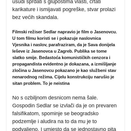
usudi sprdati s glupostima vlasti, crtati
karikature i ismijavati pogreške, stvar prolazi
bez većih skandala.
Filmski režiser Sedlar napravio je film o Jasenovcu.
U tom filmu koristi se i pokazuje naslovnica
Vjesnika i naslov, parafraziram, da je Sava donijela
leševe iz Jasenovca u Zagreb. Publika se tome
slatko smije. Bedastoća komunističkih cenzora i
propagandista evidentno je dokazana, a izmišljanje
zločina u Jasenovcu pokazano je kao službeni stav
nenarodnog režima. Cijelu konstrukciju narušio je
sitan problem. To je neistina
No s ozbiljnom desnicom nema šale.
Gospodin Sedlar se izvlači da je on prevaren
falsifikatom, spominje se beogradsko
podzemlje i aludira na to da mu je to
podvaljeno. I umjesto da se jednostavno pita