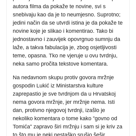
autora filma da pokaže te novine, svi s
snebivaju kao da je to neumjesno. Suprotno;
jedini način da se utvrdi istina je da pokaže te
novine koje je slikao i komentirao. Tako bi
jednostavno i zauvijek opovrgnuo sumnju da
laže, a takva fabulacija je, zbog osjetljivosti
teme, opasna. Tko ne vjeruje u ovu tvrdnju,
neka samo pročita tekstove komentara.
Na nedavnom skupu protiv govora mržnje
gospodin Lukić iz Ministarstva kulture
zaprepastio je sve tvrdnjom da u Hrvatskoj
nema govora mržnje, jer mržnje nema. Isti
dan, protivno njegovoj tvrdnji, izašlo je
nekoliko komentara o tome kako ”govno od
Tomića” zapravo širi mržnju i sam si je kriv za
to što mu je neki nestaško srušio šešir.