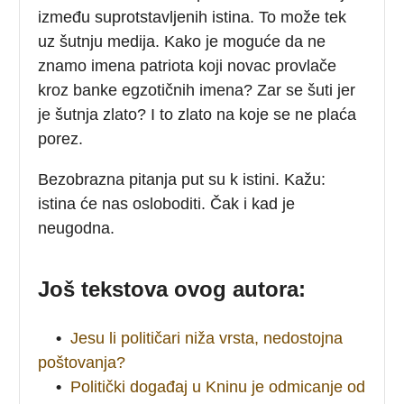
između suprotstavljenih istina. To može tek
uz šutnju medija. Kako je moguće da ne
znamo imena patriota koji novac provlače
kroz banke egzotičnih imena? Zar se šuti jer
je šutnja zlato? I to zlato na koje se ne plaća
porez.
Bezobrazna pitanja put su k istini. Kažu:
istina će nas osloboditi. Čak i kad je
neugodna.
Još tekstova ovog autora:
•
Jesu li političari niža vrsta, nedostojna
poštovanja?
•
Politički događaj u Kninu je odmicanje od