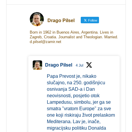
Drago Pilsel
Follow
Born in 1962 in Buenos Aires, Argentina. Lives in
Zagreb, Croatia. Journalist and Theologian. Married.
d.pilsel@zamir.net
Drago Pilsel
4 Jul
Papa Prevost je, nikako
slučajno, na 250. godišnjicu
osnivanja SAD-a i Dan
neovisnosti, posjetio otok
Lampedusu, simbolu, jer ga se
smatra "vratom Europe" za sve
one koji riskiraju život prelaskom
Mediterana. Lav je, inače,
migracijsku politiku Donalda