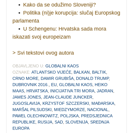
•
Kako da se odužimo Sloveniji?
•
Politika (ni)je korupcija: slučaj Europskog
parlamenta
•
U Schengenu: Hrvatska sada mora
iskazati svoj europeizam
> Svi tekstovi ovog autora
OBJAVLJENO U:
GLOBALNI KAOS
OZNAKE:
ATLANTSKO VIJEĆE
,
BALKAN
,
BALTIK
,
CRNO MORE
,
DAMIR GRUBIŠA
,
DONALD TRUMP
,
DUBROVNIK 2016.
,
EU
,
GLOBALNI KAOS
,
HEIKO
MAAS
,
HRVATSKA
,
INICIJATIVA TRI MORA
,
JADRAN
,
JAMES JONES
,
JEAN-CLAUDE JUNCKER
,
JUGOSLAVIJA
,
KRZYSTOF SZCZERSKI
,
MAĐARSKA
,
MARŠAL PILSUDSKI
,
MIEDZYMORZE
,
NACIONAL
,
PAWEL OLECHNOWITZ
,
POLJSKA
,
PREDSJEDNICA
REPUBLIKE
,
RUSIJA
,
SAD
,
SLOVENIJA
,
SREDNJA
EUROPA