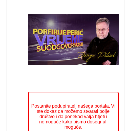
Postanite podupiratelj našega portala. Vi
ste dokaz da možemo stvarati bolje
društvo i da ponekad valja htjeti i
nemoguće kako bismo dosegnuli
moguće.