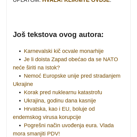
Još tekstova ovog autora:
•
Karnevalski kič ocvale monarhije
•
Je li doista Zapad obećao da se NATO
neće širiti na Istok?
•
Nemoć Europske unije pred stradanjem
Ukrajine
•
Korak pred nuklearnu katastrofu
•
Ukrajina, godinu dana kasnije
•
Hrvatska, kao i EU, boluje od
endemskog virusa korupcije
•
Pogrešni način uvođenja eura. Vlada
mora smanjiti PDV!