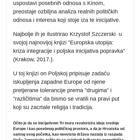
uspostavi posebnih odnosa s Kinom,
preostaje ozbiljna analiza realnih političkih
odnosa i interesa koji stoje iza te inicijative.
Najbolje ih je ilustrirao Krzystof Szczerski u
svojoj najnovijoj knjizi ”Europska utopija:
kriza integracije i poljska inicijativa popravka”
(Krakow, 2017.).
U toj knjizi on Poljskoj pripisuje zadaću
iskupljenja zapadne Europe od njene
pretjerane tolerancije prema ”drugima” i
”različitima” da bismo se vratili na pravi put
koji su zacrtale religija i tradicija.
Očito je da se inicijativom Tri mora revalorizira ideja srednje
Europe i kao posebnog političkog prostora, a da je Hrvatska od
samog svog početka, kao neovisna država nastala iz raspada
bivše Jugoslavije, težila da se oslobodi balkanske geopolitičke