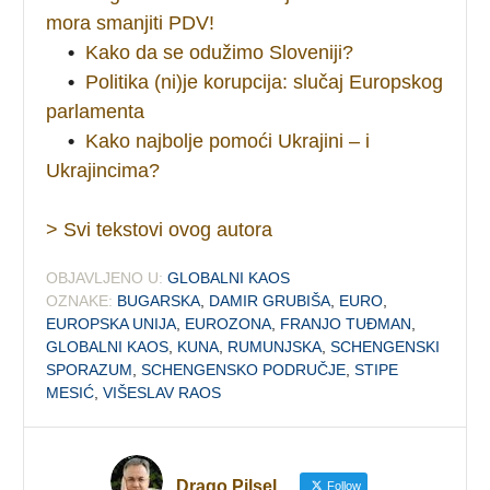
mora smanjiti PDV!
•
Kako da se odužimo Sloveniji?
•
Politika (ni)je korupcija: slučaj Europskog
parlamenta
•
Kako najbolje pomoći Ukrajini – i
Ukrajincima?
> Svi tekstovi ovog autora
OBJAVLJENO U:
GLOBALNI KAOS
OZNAKE:
BUGARSKA
,
DAMIR GRUBIŠA
,
EURO
,
EUROPSKA UNIJA
,
EUROZONA
,
FRANJO TUĐMAN
,
GLOBALNI KAOS
,
KUNA
,
RUMUNJSKA
,
SCHENGENSKI
SPORAZUM
,
SCHENGENSKO PODRUČJE
,
STIPE
MESIĆ
,
VIŠESLAV RAOS
Drago Pilsel
Follow