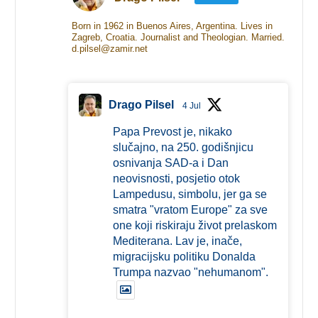
Born in 1962 in Buenos Aires, Argentina. Lives in
Zagreb, Croatia. Journalist and Theologian. Married.
d.pilsel@zamir.net
Drago Pilsel
4 Jul
Papa Prevost je, nikako
slučajno, na 250. godišnjicu
osnivanja SAD-a i Dan
neovisnosti, posjetio otok
Lampedusu, simbolu, jer ga se
smatra "vratom Europe" za sve
one koji riskiraju život prelaskom
Mediterana. Lav je, inače,
migracijsku politiku Donalda
Trumpa nazvao "nehumanom".