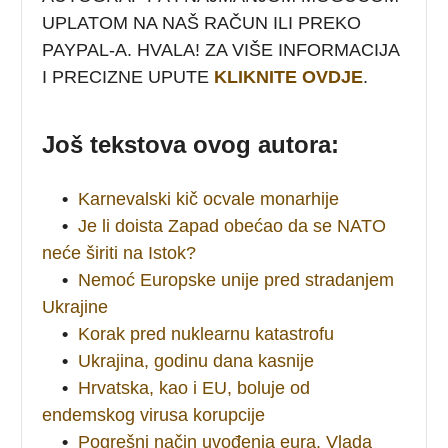
UPLATOM NA NAŠ RAČUN ILI PREKO
PAYPAL-A. HVALA! ZA VIŠE INFORMACIJA
I PRECIZNE UPUTE
KLIKNITE OVDJE
.
Još tekstova ovog autora:
•
Karnevalski kič ocvale monarhije
•
Je li doista Zapad obećao da se NATO
neće širiti na Istok?
•
Nemoć Europske unije pred stradanjem
Ukrajine
•
Korak pred nuklearnu katastrofu
•
Ukrajina, godinu dana kasnije
•
Hrvatska, kao i EU, boluje od
endemskog virusa korupcije
•
Pogrešni način uvođenja eura. Vlada