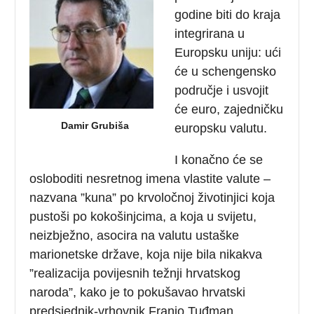
godine biti do kraja
integrirana u
Europsku uniju: ući
će u schengensko
područje i usvojit
će euro, zajedničku
Damir Grubiša
europsku valutu.
I konačno će se
osloboditi nesretnog imena vlastite valute –
nazvana ”kuna” po krvoločnoj životinjici koja
pustoši po kokošinjcima, a koja u svijetu,
neizbježno, asocira na valutu ustaške
marionetske države, koja nije bila nikakva
”realizacija povijesnih težnji hrvatskog
naroda”, kako je to pokušavao hrvatski
predsjednik-vrhovnik Franjo Tuđman