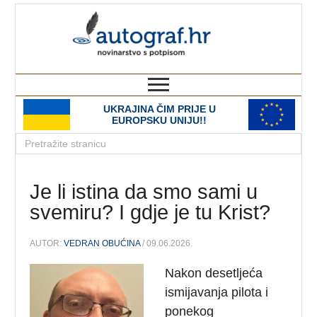
autograf.hr
novinarstvo s potpisom
UKRAJINA ČIM PRIJE U
EUROPSKU UNIJU!!
Je li istina da smo sami u
svemiru? I gdje je tu Krist?
AUTOR:
VEDRAN OBUĆINA
/ 09.06.2026.
Nakon desetljeća
ismijavanja pilota i
ponekog