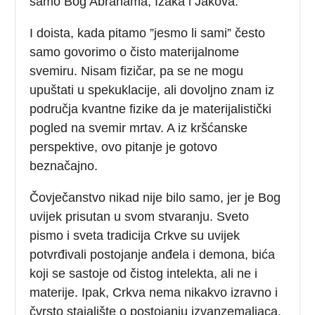
samo Bog Abrahama, Izaka i Jakova.
I doista, kada pitamo ”jesmo li sami” često
samo govorimo o čisto materijalnome
svemiru. Nisam fizičar, pa se ne mogu
upuštati u spekuklacije, ali dovoljno znam iz
područja kvantne fizike da je materijalistički
pogled na svemir mrtav. A iz kršćanske
perspektive, ovo pitanje je gotovo
beznačajno.
Čovječanstvo nikad nije bilo samo, jer je Bog
uvijek prisutan u svom stvaranju. Sveto
pismo i sveta tradicija Crkve su uvijek
potvrđivali postojanje anđela i demona, bića
koji se sastoje od čistog intelekta, ali ne i
materije. Ipak, Crkva nema nikakvo izravno i
čvrsto stajalište o postojanju izvanzemaljaca.