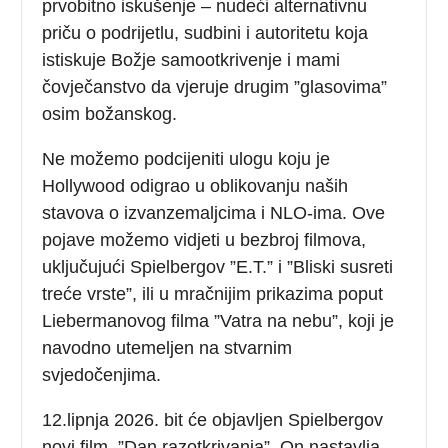
prvobitno iskušenje – nudeći alternativnu
priču o podrijetlu, sudbini i autoritetu koja
istiskuje Božje samootkrivenje i mami
čovječanstvo da vjeruje drugim ”glasovima”
osim božanskog.
Ne možemo podcijeniti ulogu koju je
Hollywood odigrao u oblikovanju naših
stavova o izvanzemaljcima i NLO-ima. Ove
pojave možemo vidjeti u bezbroj filmova,
uključujući Spielbergov ”E.T.” i ”Bliski susreti
treće vrste”, ili u mračnijim prikazima poput
Liebermanovog filma ”Vatra na nebu”, koji je
navodno utemeljen na stvarnim
svjedočenjima.
12.lipnja 2026. bit će objavljen Spielbergov
novi film, ”Dan razotkrivanja”. On nastavlja