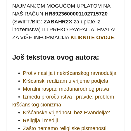
NAJMANJOM MOGUĆOM UPLATOM NA
NAŠ RAČUN
HR8923600001102715720
(SWIFT/BIC:
ZABAHR2X
za uplate iz
inozemstva) ILI PREKO PAYPAL-A. HVALA!
ZA VIŠE INFORMACIJA
KLIKNITE OVDJE
.
Još tekstova ovog autora:
•
Protiv nasilja i nekršćanskog ravnodušja
•
Kršćanski realizam u vrijeme podjela
•
Moralni raspad međunarodnog prava
•
Između proročanstva i pravde: problem
kršćanskog cionizma
•
Kršćanske vrijednosti bez Evanđelja?
•
Religija i mediji
•
Zašto nemamo religijske pismenosti