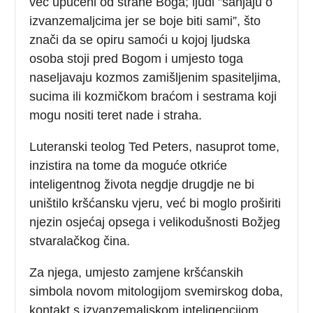
već upućeni od strane Boga; ljudi ”sanjaju o
izvanzemaljcima jer se boje biti sami”, što
znači da se opiru samoći u kojoj ljudska
osoba stoji pred Bogom i umjesto toga
naseljavaju kozmos zamišljenim spasiteljima,
sucima ili kozmičkom braćom i sestrama koji
mogu nositi teret nade i straha.
Luteranski teolog Ted Peters, nasuprot tome,
inzistira na tome da moguće otkriće
inteligentnog života negdje drugdje ne bi
uništilo kršćansku vjeru, već bi moglo proširiti
njezin osjećaj opsega i velikodušnosti Božjeg
stvaralačkog čina.
Za njega, umjesto zamjene kršćanskih
simbola novom mitologijom svemirskog doba,
kontakt s izvanzemaljskom inteligencijom