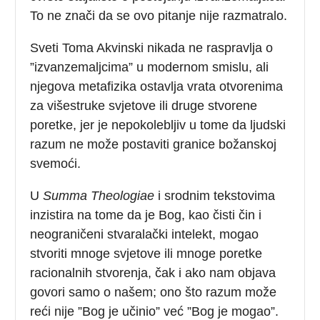
To ne znači da se ovo pitanje nije razmatralo.
Sveti Toma Akvinski nikada ne raspravlja o
”izvanzemaljcima” u modernom smislu, ali
njegova metafizika ostavlja vrata otvorenima
za višestruke svjetove ili druge stvorene
poretke, jer je nepokolebljiv u tome da ljudski
razum ne može postaviti granice božanskoj
svemoći.
U
Summa Theologiae
i srodnim tekstovima
inzistira na tome da je Bog, kao čisti čin i
neograničeni stvaralački intelekt, mogao
stvoriti mnoge svjetove ili mnoge poretke
racionalnih stvorenja, čak i ako nam objava
govori samo o našem; ono što razum može
reći nije ”Bog je učinio” već ”Bog je mogao”.