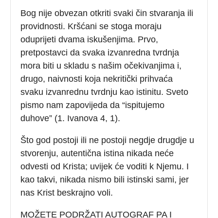
Bog nije obvezan otkriti svaki čin stvaranja ili
providnosti. Kršćani se stoga moraju
oduprijeti dvama iskušenjima. Prvo,
pretpostavci da svaka izvanredna tvrdnja
mora biti u skladu s našim očekivanjima i,
drugo, naivnosti koja nekritički prihvaća
svaku izvanrednu tvrdnju kao istinitu. Sveto
pismo nam zapovijeda da “ispitujemo
duhove” (1. Ivanova 4, 1).
Što god postoji ili ne postoji negdje drugdje u
stvorenju, autentična istina nikada neće
odvesti od Krista; uvijek će voditi k Njemu. I
kao takvi, nikada nismo bili istinski sami, jer
nas Krist beskrajno voli.
MOŽETE PODRŽATI AUTOGRAF PA I