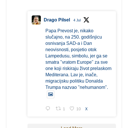
Drago Pilsel
4 Jul
Papa Prevost je, nikako
slučajno, na 250. godišnjicu
osnivanja SAD-a i Dan
neovisnosti, posjetio otok
Lampedusu, simbolu, jer ga se
smatra "vratom Europe" za sve
one koji riskiraju život prelaskom
Mediterana. Lav je, inače,
migracijsku politiku Donalda
Trumpa nazvao "nehumanom".
1
10
X