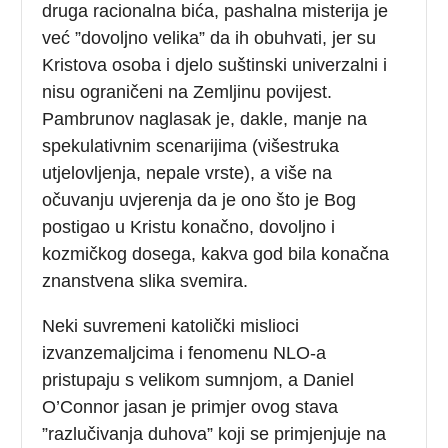
druga racionalna bića, pashalna misterija je
već ”dovoljno velika” da ih obuhvati, jer su
Kristova osoba i djelo suštinski univerzalni i
nisu ograničeni na Zemljinu povijest.
Pambrunov naglasak je, dakle, manje na
spekulativnim scenarijima (višestruka
utjelovljenja, nepale vrste), a više na
očuvanju uvjerenja da je ono što je Bog
postigao u Kristu konačno, dovoljno i
kozmičkog dosega, kakva god bila konačna
znanstvena slika svemira.
Neki suvremeni katolički mislioci
izvanzemaljcima i fenomenu NLO-a
pristupaju s velikom sumnjom, a Daniel
O’Connor jasan je primjer ovog stava
”razlučivanja duhova” koji se primjenjuje na