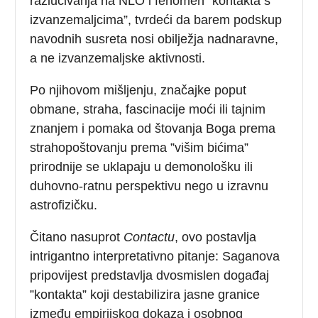
razlučivanja na NLO i fenomen ”kontakta s
izvanzemaljcima”, tvrdeći da barem podskup
navodnih susreta nosi obilježja nadnaravne,
a ne izvanzemaljske aktivnosti.
Po njihovom mišljenju, značajke poput
obmane, straha, fascinacije moći ili tajnim
znanjem i pomaka od štovanja Boga prema
strahopoštovanju prema ”višim bićima”
prirodnije se uklapaju u demonološku ili
duhovno-ratnu perspektivu nego u izravnu
astrofizičku.
Čitano nasuprot
Contactu
, ovo postavlja
intrigantno interpretativno pitanje: Saganova
pripovijest predstavlja dvosmislen događaj
”kontakta” koji destabilizira jasne granice
između empirijskog dokaza i osobnog