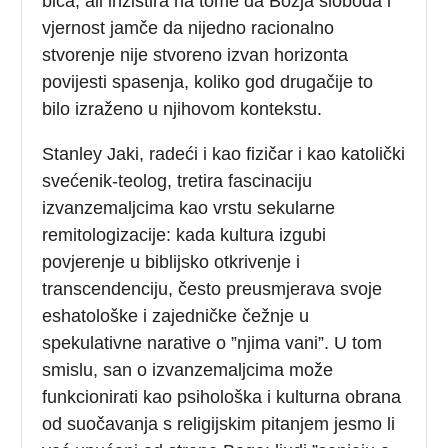
bića, ali inzistira na tome da Božja sloboda i
vjernost jamče da nijedno racionalno
stvorenje nije stvoreno izvan horizonta
povijesti spasenja, koliko god drugačije to
bilo izraženo u njihovom kontekstu.
Stanley Jaki, radeći i kao fizičar i kao katolički
svećenik-teolog, tretira fascinaciju
izvanzemaljcima kao vrstu sekularne
remitologizacije: kada kultura izgubi
povjerenje u biblijsko otkrivenje i
transcendenciju, često preusmjerava svoje
eshatološke i zajedničke čežnje u
spekulativne narative o ”njima vani”. U tom
smislu, san o izvanzemaljcima može
funkcionirati kao psihološka i kulturna obrana
od suočavanja s religijskim pitanjem jesmo li