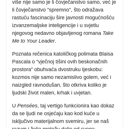
više nije samo je li čovječanstvo samo, već je
li čovječanstvo ”spremno”, što odražava
rastuću fascinaciju šire javnosti mogućnošću
izvanzemaljske inteligencije i u svjetlu
njegovog nedavno objavljenog romana
Take
Me to Your Leader
.
Poznata rečenica katoličkog polimata Blaisa
Pascala o ”vječnoj tišini ovih beskonačnih
prostora” obuhvaća dvostruku tjeskobu:
kozmos nije samo nezamislivo golem, već i
naizgled ravnodušan, što otkriva koliko je
ljudski život malen, krhak i uvjetan.
U
Pensées
, taj vertigo funkcionira kao dokaz
da se ljudi ne osjećaju kao kod kuće u
isključivo materijalnom svemiru, jer se naš
razum i želja protežu dalje od svega