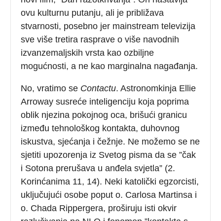
ovu kulturnu putanju, ali je približava
stvarnosti, posebno jer mainstream televizija
sve više tretira rasprave o više navodnih
izvanzemaljskih vrsta kao ozbiljne
mogućnosti, a ne kao marginalna nagađanja.
No, vratimo se
Contactu
. Astronomkinja Ellie
Arroway susreće inteligenciju koja poprima
oblik njezina pokojnog oca, brišući granicu
između tehnološkog kontakta, duhovnog
iskustva, sjećanja i čežnje. Ne možemo se ne
sjetiti upozorenja iz Svetog pisma da se ”čak
i Sotona prerušava u anđela svjetla” (2.
Korinćanima 11, 14). Neki katolički egzorcisti,
uključujući osobe poput o. Carlosa Martinsa i
o. Chada Rippergera, proširuju isti okvir