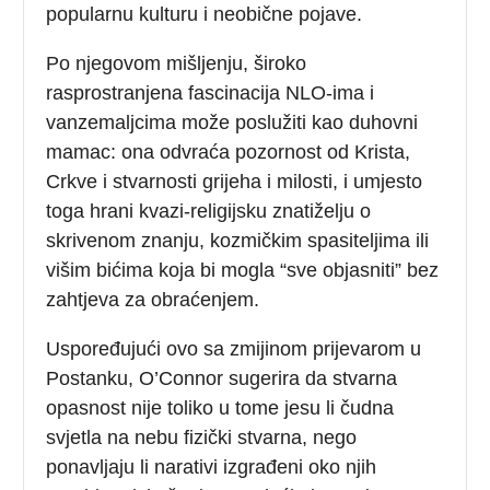
popularnu kulturu i neobične pojave.
Po njegovom mišljenju, široko
rasprostranjena fascinacija NLO-ima i
vanzemaljcima može poslužiti kao duhovni
mamac: ona odvraća pozornost od Krista,
Crkve i stvarnosti grijeha i milosti, i umjesto
toga hrani kvazi-religijsku znatiželju o
skrivenom znanju, kozmičkim spasiteljima ili
višim bićima koja bi mogla “sve objasniti” bez
zahtjeva za obraćenjem.
Uspoređujući ovo sa zmijinom prijevarom u
Postanku, O’Connor sugerira da stvarna
opasnost nije toliko u tome jesu li čudna
svjetla na nebu fizički stvarna, nego
ponavljaju li narativi izgrađeni oko njih