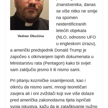
znanstvenika, danas
se više nitko ne smije
na spomen
neidentificiranih
letećih objekata
Vedran Obućina
(NLO, odnosno UFO
u engleskom izrazu),
a američki predsjednik Donald Trump je
započeo s otkrivanjem tajnih dokumenata u
Ministarstvu rata (Pentagon) kako bi svijet
sam zaključio jesmo li ili nismo sami.
Pri pitanju kozmičke osamljenosti, kao i
otkriću da nismo sami, mnogi teoretičari
zavjera ali i oni zviždači koji sve više dolaze
pred američka zakonodavna tijela ispričati
svoja iskustva, kažu da je zataškivanje nužno