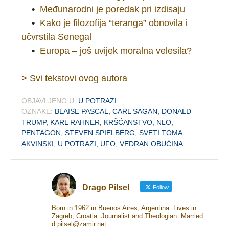
•
Međunarodni je poredak pri izdisaju
•
Kako je filozofija “teranga” obnovila i
učvrstila Senegal
•
Europa – još uvijek moralna velesila?
> Svi tekstovi ovog autora
OBJAVLJENO U:
U POTRAZI
OZNAKE:
BLAISE PASCAL
,
CARL SAGAN
,
DONALD
TRUMP
,
KARL RAHNER
,
KRŠĆANSTVO
,
NLO
,
PENTAGON
,
STEVEN SPIELBERG
,
SVETI TOMA
AKVINSKI
,
U POTRAZI
,
UFO
,
VEDRAN OBUĆINA
Drago Pilsel
Follow
Born in 1962 in Buenos Aires, Argentina. Lives in
Zagreb, Croatia. Journalist and Theologian. Married.
d.pilsel@zamir.net