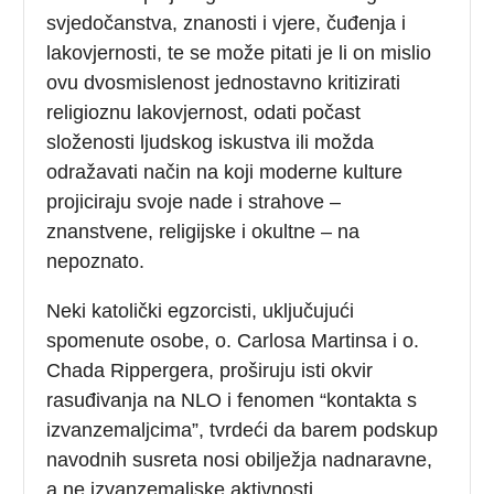
svjedočanstva, znanosti i vjere, čuđenja i
lakovjernosti, te se može pitati je li on mislio
ovu dvosmislenost jednostavno kritizirati
religioznu lakovjernost, odati počast
složenosti ljudskog iskustva ili možda
odražavati način na koji moderne kulture
projiciraju svoje nade i strahove –
znanstvene, religijske i okultne – na
nepoznato.
Neki katolički egzorcisti, uključujući
spomenute osobe, o. Carlosa Martinsa i o.
Chada Rippergera, proširuju isti okvir
rasuđivanja na NLO i fenomen “kontakta s
izvanzemaljcima”, tvrdeći da barem podskup
navodnih susreta nosi obilježja nadnaravne,
a ne izvanzemaljske aktivnosti.