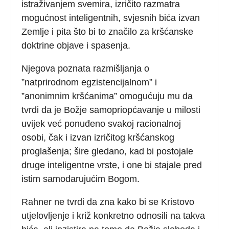
istraživanjem svemira, izričito razmatra
mogućnost inteligentnih, svjesnih bića izvan
Zemlje i pita što bi to značilo za kršćanske
doktrine objave i spasenja.
Njegova poznata razmišljanja o
”natprirodnom egzistencijalnom” i
”anonimnim kršćanima” omogućuju mu da
tvrdi da je Božje samopriopćavanje u milosti
uvijek već ponuđeno svakoj racionalnoj
osobi, čak i izvan izričitog kršćanskog
proglašenja; šire gledano, kad bi postojale
druge inteligentne vrste, i one bi stajale pred
istim samodarujućim Bogom.
Rahner ne tvrdi da zna kako bi se Kristovo
utjelovljenje i križ konkretno odnosili na takva