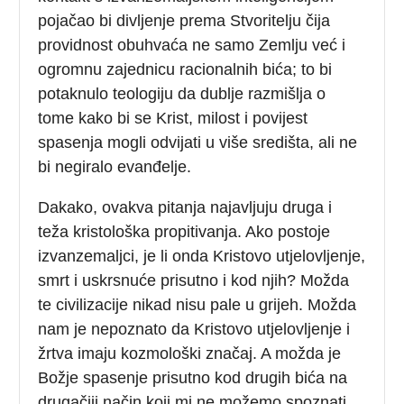
pojačao bi divljenje prema Stvoritelju čija
providnost obuhvaća ne samo Zemlju već i
ogromnu zajednicu racionalnih bića; to bi
potaknulo teologiju da dublje razmišlja o
tome kako bi se Krist, milost i povijest
spasenja mogli odvijati u više središta, ali ne
bi negiralo evanđelje.
Dakako, ovakva pitanja najavljuju druga i
teža kristološka propitivanja. Ako postoje
izvanzemaljci, je li onda Kristovo utjelovljenje,
smrt i uskrsnuće prisutno i kod njih? Možda
te civilizacije nikad nisu pale u grijeh. Možda
nam je nepoznato da Kristovo utjelovljenje i
žrtva imaju kozmološki značaj. A možda je
Božje spasenje prisutno kod drugih bića na
drugačiji način koji mi ne možemo spoznati.