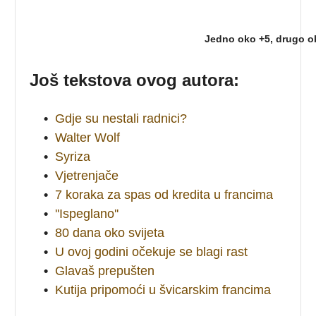
Jedno oko +5, drugo o
Još tekstova ovog autora:
•
Gdje su nestali radnici?
•
Walter Wolf
•
Syriza
•
Vjetrenjače
•
7 koraka za spas od kredita u francima
•
''Ispeglano''
•
80 dana oko svijeta
•
U ovoj godini očekuje se blagi rast
•
Glavaš prepušten
•
Kutija pripomoći u švicarskim francima