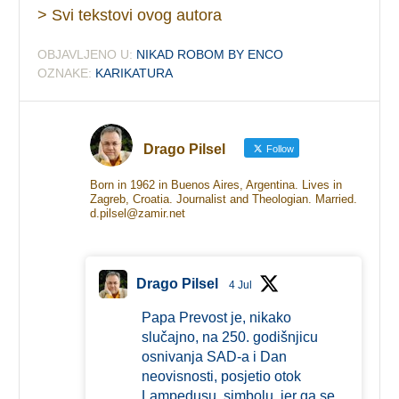
> Svi tekstovi ovog autora
OBJAVLJENO U:
NIKAD ROBOM BY ENCO
OZNAKE:
KARIKATURA
Drago Pilsel
Follow
Born in 1962 in Buenos Aires, Argentina. Lives in
Zagreb, Croatia. Journalist and Theologian. Married.
d.pilsel@zamir.net
Drago Pilsel
4 Jul
Papa Prevost je, nikako
slučajno, na 250. godišnjicu
osnivanja SAD-a i Dan
neovisnosti, posjetio otok
Lampedusu, simbolu, jer ga se