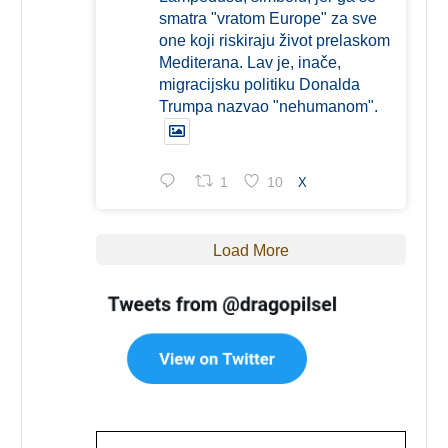
smatra "vratom Europe" za sve
one koji riskiraju život prelaskom
Mediterana. Lav je, inače,
migracijsku politiku Donalda
Trumpa nazvao "nehumanom".
1
10
X
Load More