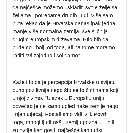
da najčešće možemo uskladiti svoje želje sa
željama i potrebama drugih ljudi. Više sam
puta rekao da je Hrvatska danas ipak jedna
manje-više normalna zemlja, sve sličnija
drugim europskim državama. Htio bih da
budemo i bolji od toga, ali na tome moramo
raditi svi zajedno i solidarno”.
Kaže i to da je percepcija Hrvatske u svijetu
puno pozitivnija nego što se to čini nama koji
u njoj živimo. ”Ulazak u Europsku uniju
povećao je ne samo ugled naše zemlje nego
i njen utjecaj. Postali smo vidljiviji. Povrh
toga, mnogi ljudi našu zemlju poznaju – bili
su ovdje kao gosti, najčešće kao turisti.