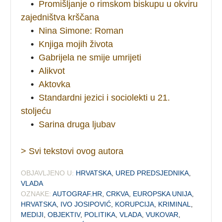
•
Promišljanje o rimskom biskupu u okviru
zajedništva krščana
•
Nina Simone: Roman
•
Knjiga mojih života
•
Gabrijela ne smije umrijeti
•
Alikvot
•
Aktovka
•
Standardni jezici i sociolekti u 21.
stoljeću
•
Sarina druga ljubav
> Svi tekstovi ovog autora
OBJAVLJENO U:
HRVATSKA
,
URED PREDSJEDNIKA
,
VLADA
OZNAKE:
AUTOGRAF.HR
,
CRKVA
,
EUROPSKA UNIJA
,
HRVATSKA
,
IVO JOSIPOVIĆ
,
KORUPCIJA
,
KRIMINAL
,
MEDIJI
,
OBJEKTIV
,
POLITIKA
,
VLADA
,
VUKOVAR
,