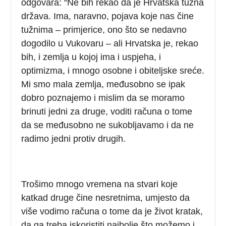
odgovara: “Ne bih rekao da je Hrvatska tužna
država. Ima, naravno, pojava koje nas čine
tužnima – primjerice, ono što se nedavno
dogodilo u Vukovaru – ali Hrvatska je, rekao
bih, i zemlja u kojoj ima i uspjeha, i
optimizma, i mnogo osobne i obiteljske sreće.
Mi smo mala zemlja, međusobno se ipak
dobro poznajemo i mislim da se moramo
brinuti jedni za druge, voditi računa o tome
da se međusobno ne sukobljavamo i da ne
radimo jedni protiv drugih.
Trošimo mnogo vremena na stvari koje
katkad druge čine nesretnima, umjesto da
više vodimo računa o tome da je život kratak,
da ga treba iskoristiti najbolje što možemo i