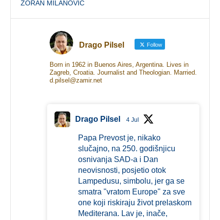
ZORAN MILANOVIĆ
Drago Pilsel
Follow
Born in 1962 in Buenos Aires, Argentina. Lives in
Zagreb, Croatia. Journalist and Theologian. Married.
d.pilsel@zamir.net
Drago Pilsel
4 Jul
Papa Prevost je, nikako
slučajno, na 250. godišnjicu
osnivanja SAD-a i Dan
neovisnosti, posjetio otok
Lampedusu, simbolu, jer ga se
smatra "vratom Europe" za sve
one koji riskiraju život prelaskom
Mediterana. Lav je, inače,