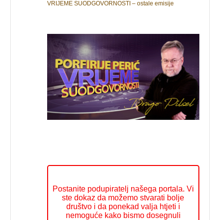
VRIJEME SUODGOVORNOSTI – ostale emisije
Postanite podupiratelj našega portala. Vi
ste dokaz da možemo stvarati bolje
društvo i da ponekad valja htjeti i
nemoguće kako bismo dosegnuli