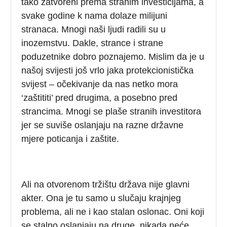
tako zatvoreni prema stranim investicijama, a
svake godine k nama dolaze milijuni
stranaca. Mnogi naši ljudi radili su u
inozemstvu. Dakle, strance i strane
poduzetnike dobro poznajemo. Mislim da je u
našoj svijesti još vrlo jaka protekcionistička
svijest – očekivanje da nas netko mora
‘zaštititi’ pred drugima, a posebno pred
strancima. Mnogi se plaše stranih investitora
jer se suviše oslanjaju na razne državne
mjere poticanja i zaštite.
Ali na otvorenom tržištu država nije glavni
akter. Ona je tu samo u slučaju krajnjeg
problema, ali ne i kao stalan oslonac. Oni koji
se stalno oslanjaju na druge, nikada neće