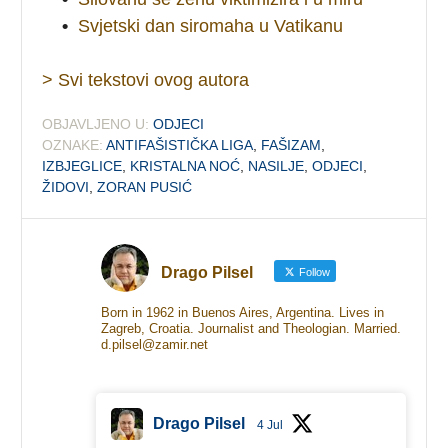
•
Svjetski dan siromaha u Vatikanu
> Svi tekstovi ovog autora
OBJAVLJENO U:
ODJECI
OZNAKE:
ANTIFAŠISTIČKA LIGA
,
FAŠIZAM
,
IZBJEGLICE
,
KRISTALNA NOĆ
,
NASILJE
,
ODJECI
,
ŽIDOVI
,
ZORAN PUSIĆ
Drago Pilsel
Follow
Born in 1962 in Buenos Aires, Argentina. Lives in
Zagreb, Croatia. Journalist and Theologian. Married.
d.pilsel@zamir.net
Drago Pilsel
4 Jul