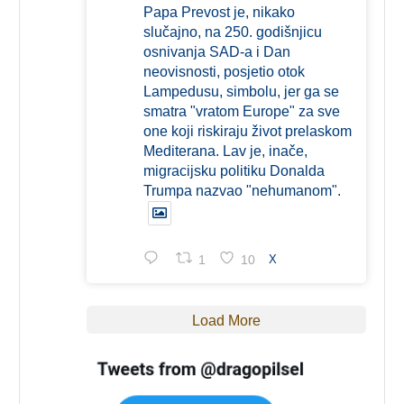
Papa Prevost je, nikako
slučajno, na 250. godišnjicu
osnivanja SAD-a i Dan
neovisnosti, posjetio otok
Lampedusu, simbolu, jer ga se
smatra "vratom Europe" za sve
one koji riskiraju život prelaskom
Mediterana. Lav je, inače,
migracijsku politiku Donalda
Trumpa nazvao "nehumanom".
1
10
X
Load More