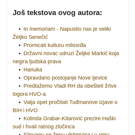
Još tekstova ovog autora:
•
In memoriam - Napustio nas je veliki
Željko Senečić
•
Promicati kulturu milosrđa
•
Državni novac udruzi Željke Markić koja
negira ljudska prava
•
Hanuka
•
Opravdano postojanje Nove ljevice
•
Predlažemo Vladi RH da obešteti žrtve
logora HVO-a
•
Valja opet pročitati Tuđmanove izjave o
BIH i HVO
•
Kolinda Grabar-Kitarović prezire Haški
sud i hvali ratnog zločinca
•
Silovanu se ženu viktimizira i u miru