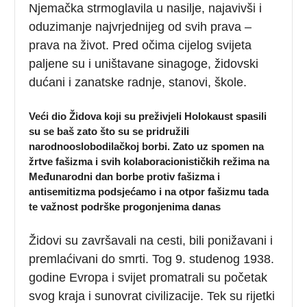
Njemačka strmoglavila u nasilje, najavivši i
oduzimanje najvrjednijeg od svih prava –
prava na život. Pred očima cijelog svijeta
paljene su i uništavane sinagoge, židovski
dućani i zanatske radnje, stanovi, škole.
Veći dio Židova koji su preživjeli Holokaust spasili
su se baš zato što su se pridružili
narodnooslobodilačkoj borbi. Zato uz spomen na
žrtve fašizma i svih kolaboracionističkih režima na
Međunarodni dan borbe protiv fašizma i
antisemitizma podsjećamo i na otpor fašizmu tada
te važnost podrške progonjenima danas
Židovi su završavali na cesti, bili ponižavani i
premlaćivani do smrti. Tog 9. studenog 1938.
godine Evropa i svijet promatrali su početak
svog kraja i sunovrat civilizacije. Tek su rijetki